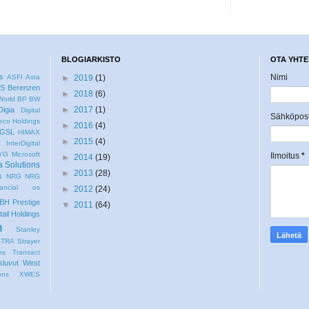
BLOGIARKISTO
OTA YHTE
us
Nimi
ASFI
Asta
►
2019
(1)
S
Berenzen
►
2018
(6)
World
BP
BW
►
2017
(1)
Digia
Digital
Sähköpos
co Holdings
►
2016
(4)
GSL
HIMAX
►
2015
(4)
C
InterDigital
YG
Microsoft
Ilmoitus
*
►
2014
(19)
a Solutions
►
2013
(28)
s
NRG
NRG
ncial
os
►
2012
(24)
BH
Prestige
▼
2011
(64)
tail Holdings
n
Stanley
STRA
Strayer
ns
Transact
luvut
West
ons
XWES