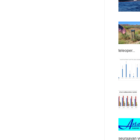
teleoper...
seuraavan vu