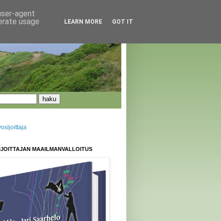
 user-agent
nerate usage
LEARN MORE
GOT IT
sijoittaja
IJOITTAJAN MAAILMANVALLOITUS