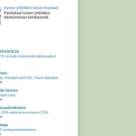
Hyvien yhtiöitteni toinen kvartaali
Päivityksiä hyvien yhtiöitteni
liiketoiminnan kehityksestä.
AKENTAJA
F on kallis instrumentti sijoitussalkun
n
cture
lly, President and CIO, Future Standard
en
ble Stocks
ight Links
en
tuspäiväkirjani
 2026 salkkuni arvo kasvoi 3.3%
en
ttaja
-kuukausisijoittamiseen
n