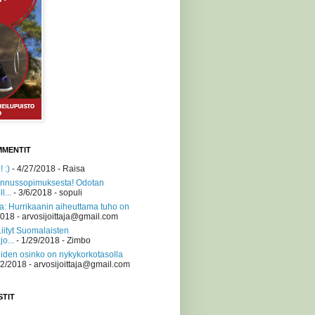
MMENTIT
 :)
- 4/27/2018
- Raisa
nnussopimuksesta! Odotan
l...
- 3/6/2018
- sopuli
a: Hurrikaanin aiheuttama tuho on
2018
- arvosijoittaja@gmail.com
Liityt Suomalaisten
jo...
- 1/29/2018
- Zimbo
iden osinko on nykykorkotasolla
/2/2018
- arvosijoittaja@gmail.com
STIT