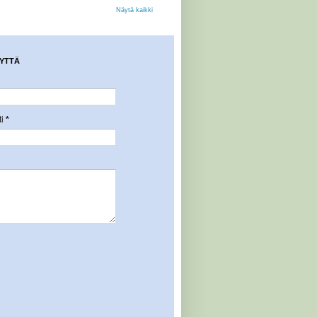
Näytä kaikki
YTTÄ
ti
*