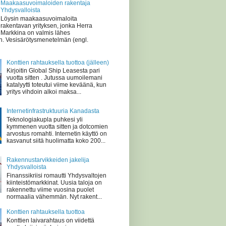
Maakaasuvoimaloiden rakentaja
Yhdysvalloista
Löysin maakaasuvoimaloita
rakentavan yrityksen, jonka Herra
Markkina on valmis lähes
n. Vesisärötysmenetelmän (engl.
Konttien rahtauksella tuottoa (jälleen)
Kirjoitin Global Ship Leasesta pari
vuotta sitten . Jutussa uumoilemani
katalyytti toteutui viime keväänä, kun
yritys vihdoin alkoi maksa...
Internetinfrastruktuuria Kanadasta
Teknologiakupla puhkesi yli
kymmenen vuotta sitten ja dotcomien
arvostus romahti. Internetin käyttö on
kasvanut siitä huolimatta koko 200...
Rakennustarvikkeiden jakelija
Yhdysvalloista
Finanssikriisi romautti Yhdysvaltojen
kiinteistömarkkinat. Uusia taloja on
rakennettu viime vuosina puolet
normaalia vähemmän. Nyt rakent...
Konttien rahtauksella tuottoa
Konttien laivarahtaus on viidettä