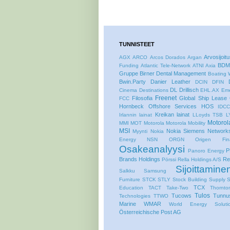
TUNNISTEET
Arvosijoit
AGX
ARCO
Arcos Dorados
Argan
BDM
Funding
Atlantic Tele-Network
ATNI
Axia
Gruppe
Birner Dental Management
Boating 
Bwin.Party
Danier Leather
DCIN
DFIN
DL
Drillisch
Cinema Destinations
EHL.AX
Eme
Freenet
Filosofia
Global Ship Lease
FCC
Hornbeck Offshore Services
HOS
IDC
Kreikan lainat
Irlannin lainat
LLoyds TSB
L
Motorol
MMI
MOT
Motorola
Motorola Mobility
MSI
Nokia Siemens Network
Myynti
Nokia
Energy
NSN
ORGN
Origen Fina
Osakeanalyysi
P
Panoro Energy
Brands Holdings
Re
Pörssi
Rella Holdings A/S
Sijoittamine
Salkku
Samsung
Furniture
STCK
STLY
Stock Building Supply
TCX
Education
TACT
Take-Two
Thornto
Tulos
Tucows
Tunnus
Technologies
TTWO
Marine
WMAR
World Energy Soluti
Österreichische Post AG