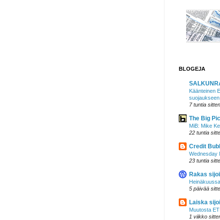
BLOGEJA
SALKUNR
Käänteinen ET
suojaukseen
7 tuntia sitte
The Big Pi
MiB: Mike Ke
22 tuntia sitt
Credit Bub
Wednesday N
23 tuntia sitt
Rakas sijoi
Heinäkuussa
5 päivää sitt
Laiska sijoi
Muutosta ETF
1 viikko sitte