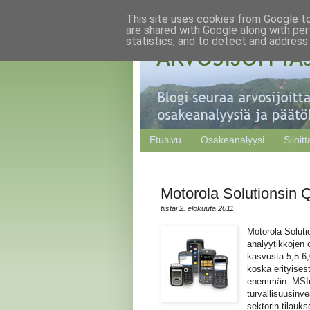
This site uses cookies from Google to 
are shared with Google along with per
statistics, and to detect and address
Etusivu
Osakeanalyysi
Sijoit
Motorola Solutionsin Q
tiistai 2. elokuuta 2011
Motorola Solutio
analyytikkojen 
kasvusta 5,5-6,
koska erityisest
enemmän. MSIn n
turvallisuusinv
sektorin tilauk