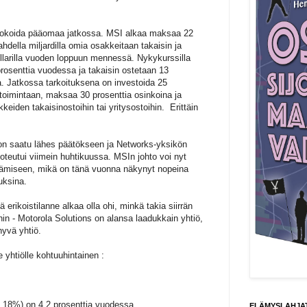
allokoida pääomaa jatkossa. MSI alkaa maksaa 22
ahdella miljardilla omia osakkeitaan takaisin ja
ollarilla vuoden loppuun mennessä. Nykykurssilla
 prosenttia vuodessa ja takaisin ostetaan 13
a. Jatkossa tarkoituksena on investoida 25
ketoimintaan, maksaa 30 prosenttia osinkoina ja
eiden takaisinostoihin tai yritysostoihin. Erittäin
 on saatu lähes päätökseen ja Networks-yksikön
teutui viimein huhtikuussa. MSIn johto voi nyt
ttämiseen, mikä on tänä vuonna näkynyt nopeina
uksina.
erikoistilanne alkaa olla ohi, minkä takia siirrän
in - Motorola Solutions on alansa laadukkain yhtiö,
hyvä yhtiö.
 yhtiölle kohtuuhintainen :
18%) on 4,2 prosenttia vuodessa
ELÄMYSLAHJAT