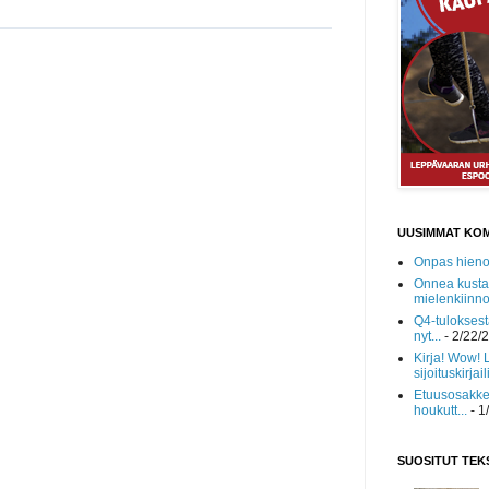
UUSIMMAT KO
Onpas hieno!
Onnea kusta
mielenkiinnol
Q4-tuloksest
nyt...
- 2/22/
Kirja! Wow! 
sijoituskirjaili
Etuusosakke
houkutt...
- 1
SUOSITUT TEK