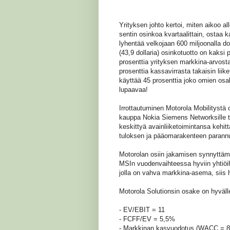
Yrityksen johto kertoi, miten aikoo 
sentin osinkoa kvartaalittain, ostaa k
lyhentää velkojaan 600 miljoonalla d
(43,9 dollaria) osinkotuotto on kaksi
prosenttia yrityksen markkina-arvost
prosenttia kassavirrasta takaisin lii
käyttää 45 prosenttia joko omien osakk
lupaavaa!
Irrottautuminen Motorola Mobilitystä
kauppa Nokia Siemens Networksille to
keskittyä avainliiketoimintansa kehi
tuloksen ja pääomarakenteen parann
Motorolan osiin jakamisen synnyttämä 
MSIn vuodenvaihteessa hyviin yhtiöih
jolla on vahva markkina-asema, siis 
Motorola Solutionsin osake on hyvälle
- EV/EBIT = 11
- FCFF/EV = 5,5%
- Markkinan kasvuodotus (WACC = 8,