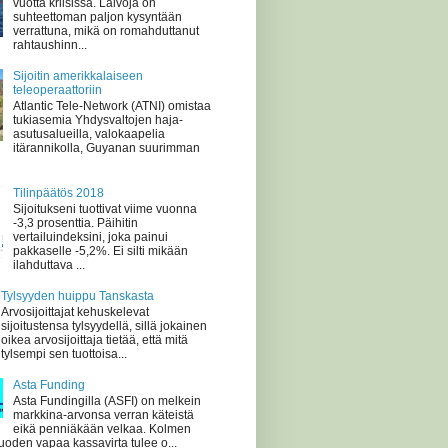
vuotta kriisissä. Laivoja on
suhteettoman paljon kysyntään
verrattuna, mikä on romahduttanut
rahtaushinn...
Sijoitin amerikkalaiseen
teleoperaattoriin
Atlantic Tele-Network (ATNI) omistaa
tukiasemia Yhdysvaltojen haja-
asutusalueilla, valokaapelia
itärannikolla, Guyanan suurimman
Tilinpäätös 2018
Sijoitukseni tuottivat viime vuonna
-3,3 prosenttia. Päihitin
vertailuindeksini, joka painui
pakkaselle -5,2%. Ei silti mikään
ilahduttava ...
Tylsyyden huippu Tanskasta
Arvosijoittajat kehuskelevat
sijoitustensa tylsyydellä, sillä jokainen
oikea arvosijoittaja tietää, että mitä
tylsempi sen tuottoisa...
Asta Funding
Asta Fundingilla (ASFI) on melkein
markkina-arvonsa verran käteistä
eikä penniäkään velkaa. Kolmen
oden vapaa kassavirta tulee o...