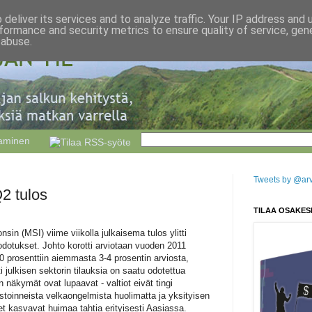
deliver its services and to analyze traffic. Your IP address and
formance and security metrics to ensure quality of service, ge
 abuse.
taminen
Tweets by @arvo
2 tulos
TILAA OSAKES
nsin (MSI) viime viikolla julkaisema tulos ylitti
odotukset. Johto korotti arviotaan vuoden 2011
0 prosenttiin aiemmasta 3-4 prosentin arviosta,
i julkisen sektorin tilauksia on saatu odotettua
äkymät ovat lupaavat - valtiot eivät tingi
estoinneista velkaongelmista huolimatta ja yksityisen
set kasvavat huimaa tahtia erityisesti Aasiassa.