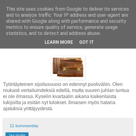
This site uses cookies from Google to deliver its services
and to analyze traffic. Your IP address and user-agent are
shared with Google along with performance and security
metrics to ensure quality of service, generate usage
statistics, and to detect and address abuse.
keskiviikko 9. heinäkuuta 2014
LEARN MORE
GOT IT
Q2 2014 ja lukijakyselyt
Työntäyteinen sijoitusvuosi on edennyt puoliväliin. Olen
niukasti vertailuindeksiä edellä, mutta suuren juhlan tuntua
ei ole ilmassa. Kyselin kvartaalin aikana kaikenlaista
lukijoilta ja esitän nyt tulokset. Ilmaisen myös hataria
ajatuksia yrittäjyydestä.
11 kommenttia:
Jaa muille