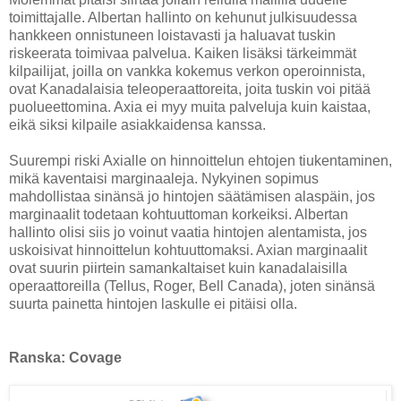
toimittajalle. Albertan hallinto on kehunut julkisuudessa
hankkeen onnistuneen loistavasti ja haluavat tuskin
riskeerata toimivaa palvelua. Kaiken lisäksi tärkeimmät
kilpailijat, joilla on vankka kokemus verkon operoinnista,
ovat Kanadalaisia teleoperaattoreita, joita tuskin voi pitää
puolueettomina. Axia ei myy muita palveluja kuin kaistaa,
eikä siksi kilpaile asiakkaidensa kanssa.
Suurempi riski Axialle on hinnoittelun ehtojen tiukentaminen,
mikä kaventaisi marginaaleja. Nykyinen sopimus
mahdollistaa sinänsä jo hintojen säätämisen alaspäin, jos
marginaalit todetaan kohtuuttoman korkeiksi. Albertan
hallinto olisi siis jo voinut vaatia hintojen alentamista, jos
uskoisivat hinnoittelun kohtuuttomaksi. Axian marginaalit
ovat suurin piirtein samankaltaiset kuin kanadalaisilla
operaattoreilla (Tellus, Roger, Bell Canada), joten sinänsä
suurta painetta hintojen laskulle ei pitäisi olla.
Ranska: Covage