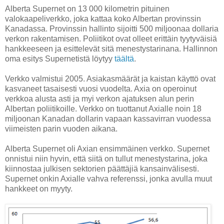
Alberta Supernet on 13 000 kilometrin pituinen
valokaapeliverkko, joka kattaa koko Albertan provinssin
Kanadassa. Provinssin hallinto sijoitti 500 miljoonaa dollaria
verkon rakentamisen. Poliitikot ovat olleet erittäin tyytyväisiä
hankkeeseen ja esittelevät sitä menestystarinana. Hallinnon
oma esitys Supernetistä löytyy
täältä
.
Verkko valmistui 2005. Asiakasmäärät ja kaistan käyttö ovat
kasvaneet tasaisesti vuosi vuodelta. Axia on operoinut
verkkoa alusta asti ja myi verkon ajatuksen alun perin
Albertan poliitikoille. Verkko on tuottanut Axialle noin 18
miljoonan Kanadan dollarin vapaan kassavirran vuodessa
viimeisten parin vuoden aikana.
Alberta Supernet oli Axian ensimmäinen verkko. Supernet
onnistui niin hyvin, että siitä on tullut menestystarina, joka
kiinnostaa julkisen sektorien päättäjiä kansainvälisesti.
Supernet onkin Axialle vahva referenssi, jonka avulla muut
hankkeet on myyty.