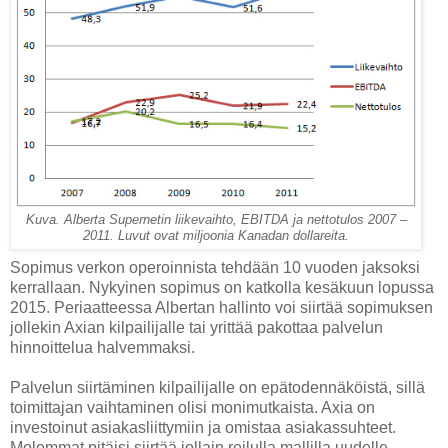
Kuva. Alberta Supernetin liikevaihto, EBITDA ja nettotulos 2007 –
2011. Luvut ovat miljoonia Kanadan dollareita.
Sopimus verkon operoinnista tehdään 10 vuoden jaksoksi
kerrallaan. Nykyinen sopimus on katkolla kesäkuun lopussa
2015. Periaatteessa Albertan hallinto voi siirtää sopimuksen
jollekin Axian kilpailijalle tai yrittää pakottaa palvelun
hinnoittelua halvemmaksi.
Palvelun siirtäminen kilpailijalle on epätodennäköistä, sillä
toimittajan vaihtaminen olisi monimutkaista. Axia on
investoinut asiakasliittymiin ja omistaa asiakassuhteet.
Molemmat pitäisi siirtää jollain reilulla mallilla uudelle