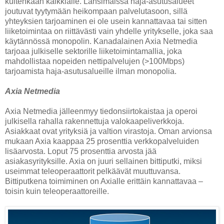
kuitenkaan kaikkialle. Länsimaissa haja-asutusalueet
joutuvat tyytymään heikompaan palvelutasoon, sillä
yhteyksien tarjoaminen ei ole usein kannattavaa tai sitten
liiketoimintaa on riittävästi vain yhdelle yritykselle, joka saa
käytännössä monopolin. Kanadalainen Axia Netmedia
tarjoaa julkiselle sektorille liiketoimintamallia, joka
mahdollistaa nopeiden nettipalvelujen (>100Mbps)
tarjoamista haja-asutusalueille ilman monopolia.
Axia Netmedia
Axia Netmedia jälleenmyy tiedonsiirtokaistaa ja operoi
julkisella rahalla rakennettuja valokaapeliverkkoja.
Asiakkaat ovat yrityksiä ja valtion virastoja. Oman arvionsa
mukaan Axia kaappaa 25 prosenttia verkkopalveluiden
lisäarvosta. Loput 75 prosenttia arvosta jää
asiakasyrityksille. Axia on juuri sellainen bittiputki, miksi
useimmat teleoperaattorit pelkäävät muuttuvansa.
Bittiputkena toimiminen on Axialle erittäin kannattavaa –
toisin kuin teleoperaattoreille.