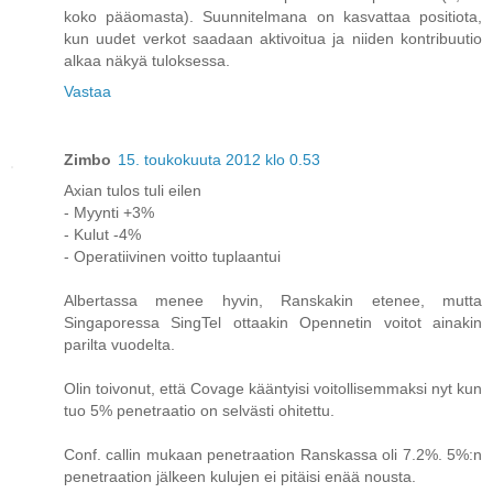
koko pääomasta). Suunnitelmana on kasvattaa positiota,
kun uudet verkot saadaan aktivoitua ja niiden kontribuutio
alkaa näkyä tuloksessa.
Vastaa
Zimbo
15. toukokuuta 2012 klo 0.53
Axian tulos tuli eilen
- Myynti +3%
- Kulut -4%
- Operatiivinen voitto tuplaantui
Albertassa menee hyvin, Ranskakin etenee, mutta
Singaporessa SingTel ottaakin Opennetin voitot ainakin
parilta vuodelta.
Olin toivonut, että Covage kääntyisi voitollisemmaksi nyt kun
tuo 5% penetraatio on selvästi ohitettu.
Conf. callin mukaan penetraation Ranskassa oli 7.2%. 5%:n
penetraation jälkeen kulujen ei pitäisi enää nousta.