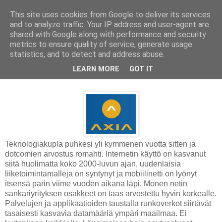
This site uses cookies from Google to deliver its services
and to analyze traffic. Your IP address and user-agent are
shared with Google along with performance and security
metrics to ensure quality of service, generate usage
statistics, and to detect and address abuse.
keskiviikko 25. huhtikuuta 2012
LEARN MORE
GOT IT
Internetinfrastruktuuria Kanadasta
Teknologiakupla puhkesi yli kymmenen vuotta sitten ja
dotcomien arvostus romahti. Internetin käyttö on kasvanut
siitä huolimatta koko 2000-luvun ajan, uudenlaisia
liiketoimintamalleja on syntynyt ja mobiilinetti on lyönyt
itsensä parin viime vuoden aikana läpi. Monen netin
sankariyrityksen osakkeet on taas arvostettu hyvin korkealle.
Palvelujen ja applikaatioiden taustalla runkoverkot siirtävät
tasaisesti kasvavia datamääriä ympäri maailmaa. Ei