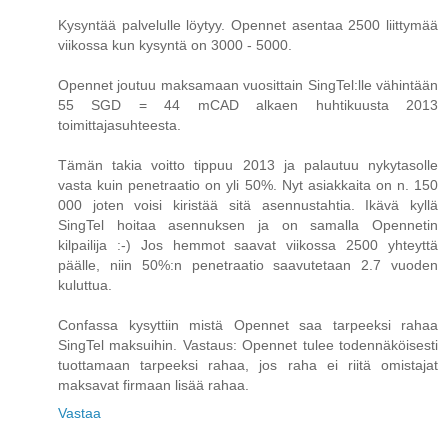
Kysyntää palvelulle löytyy. Opennet asentaa 2500 liittymää
viikossa kun kysyntä on 3000 - 5000.
Opennet joutuu maksamaan vuosittain SingTel:lle vähintään
55 SGD = 44 mCAD alkaen huhtikuusta 2013
toimittajasuhteesta.
Tämän takia voitto tippuu 2013 ja palautuu nykytasolle
vasta kuin penetraatio on yli 50%. Nyt asiakkaita on n. 150
000 joten voisi kiristää sitä asennustahtia. Ikävä kyllä
SingTel hoitaa asennuksen ja on samalla Opennetin
kilpailija :-) Jos hemmot saavat viikossa 2500 yhteyttä
päälle, niin 50%:n penetraatio saavutetaan 2.7 vuoden
kuluttua.
Confassa kysyttiin mistä Opennet saa tarpeeksi rahaa
SingTel maksuihin. Vastaus: Opennet tulee todennäköisesti
tuottamaan tarpeeksi rahaa, jos raha ei riitä omistajat
maksavat firmaan lisää rahaa.
Vastaa