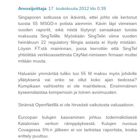
Arvosijoittaja
17. toukokuuta 2012 klo 0.39
Singaporen sotkussa on ikävintä, ettei johto ole kertonut
tuosta 55 MSGD:n potista aiemmin. Kävin läpi viimeisen
vuoden raportit, eikä niistä löytynyt sanaakaan tuosta
maksusta SingTelille. Myöskään SingTelin viime vuoden
heinäkuun 22 regulatory filingia asiasta ei löydy mistään.
Löysin FT:stä maininnan, jossa kerrottiin että SingTel
yhtiöittää verkkoassettinsta CityNet-nimiseen firmaan muttei
mitään muuta.
Haluaisin ymmärtää tuliko tuo 55 M maksu myös johdolle
yllätyksenä vai onko se ollut koko ajan tiedossa?
Kumpikaan vaihtoehto ei ole mairitteleva. Ensimmäinen
kyseenalaistaa kompenssin ja toinen avoimuuden.
Sinänsä OpenNetillä ei ole hirveästi vaikutusta valuaatioon.
Euroopan kulujen kasvaminen johtuu todennäköisesti
Katalonian verkon rämppäyksestä. Kulujen nuosua
Covagessa 5%:n jälkeen ei voi tarkistaa raportista, koska
erittely puuttuu.