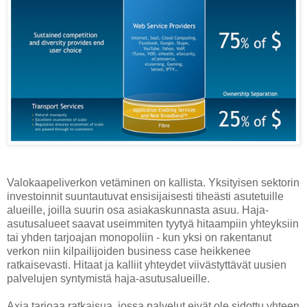
Valokaapeliverkon vetäminen on kallista. Yksityisen sektorin
investoinnit suuntautuvat ensisijaisesti tiheästi asutetuille
alueille, joilla suurin osa asiakaskunnasta asuu. Haja-
asutusalueet saavat useimmiten tyytyä hitaampiin yhteyksiin
tai yhden tarjoajan monopoliin - kun yksi on rakentanut
verkon niin kilpailijoiden business case heikkenee
ratkaisevasti. Hitaat ja kalliit yhteydet viivästyttävät uusien
palvelujen syntymistä haja-asutusalueille.
Axia tarjoaa ratkaisua, jossa palvelut eivät ole sidottu yhteen