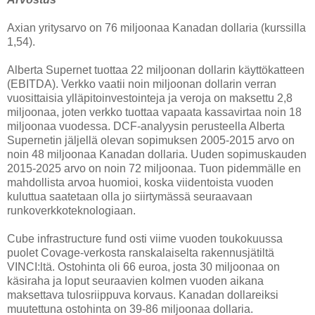
Axian yritysarvo on 76 miljoonaa Kanadan dollaria (kurssilla
1,54).
Alberta Supernet tuottaa 22 miljoonan dollarin käyttökatteen
(EBITDA). Verkko vaatii noin miljoonan dollarin verran
vuosittaisia ylläpitoinvestointeja ja veroja on maksettu 2,8
miljoonaa, joten verkko tuottaa vapaata kassavirtaa noin 18
miljoonaa vuodessa. DCF-analyysin perusteella Alberta
Supernetin jäljellä olevan sopimuksen 2005-2015 arvo on
noin 48 miljoonaa Kanadan dollaria. Uuden sopimuskauden
2015-2025 arvo on noin 72 miljoonaa. Tuon pidemmälle en
mahdollista arvoa huomioi, koska viidentoista vuoden
kuluttua saatetaan olla jo siirtymässä seuraavaan
runkoverkkoteknologiaan.
Cube infrastructure fund osti viime vuoden toukokuussa
puolet Covage-verkosta ranskalaiselta rakennusjätiltä
VINCI:ltä. Ostohinta oli 66 euroa, josta 30 miljoonaa on
käsiraha ja loput seuraavien kolmen vuoden aikana
maksettava tulosriippuva korvaus. Kanadan dollareiksi
muutettuna ostohinta on 39-86 miljoonaa dollaria.