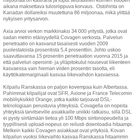
miljoonaa on käsiraha ja loput seuraavien kolmen vuoden
aikana maksettava tulosriippuva korvaus. Ostohinta on
Kanadan dollareiksi muutettuna 86 miljoonaa, mikä ylittää
nykyisen yritysarvon.
Axia arvioi verkon markkinaksi 34 000 yritystä, jotka ovat
sadan metrin etäisyydellä Covagen verkosta. Palvelun
penetraatio on kasvanut tasaisesti vuoden 2009
puolestatoista prosentista 5,4 prosenttiin. Johto uskoo
saavuttavansa 15 prosentin penetraation vuonna 2015 ja
että palvelun operointi- ja ylläpitokulut nousevat liikenteen
kasvaessa vain hieman viiden prosentin tasolta, eli
käyttökatemarginaali kasvaa liikevaihdon kasvaessa.
Kilpailu Ranskassa on paljon kovempaa kuin Albertassa.
Pahimmat kilpailijat ovat SFR, Axione ja France Telecomin
mobiiliyksikkö Orange, jotka kaikki tarjoavat DSL-
teknologiaan perustuvia yhteyksiä. Covagella on nopeita
yhteyksiä tarvitseville asiakkaille uniikki ratkaisu, sillä DSL
ei pysty siirtämään tietoa yli 100 Mbps siirtonopeudella ja
tyypillisesti upload-nopeus on reilusti downloadia hitaampi.
Melkein kaikki Covagen asiakkaat ovat yrityksiä. Kovan
kilpailun vuoksi liikevaihto kasvaa Ranskassa hitaammin