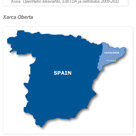
Kuva. OpenNetin liikevaihto, EBITDA ja nettotulos 2009-2011.
Xarca Oberta