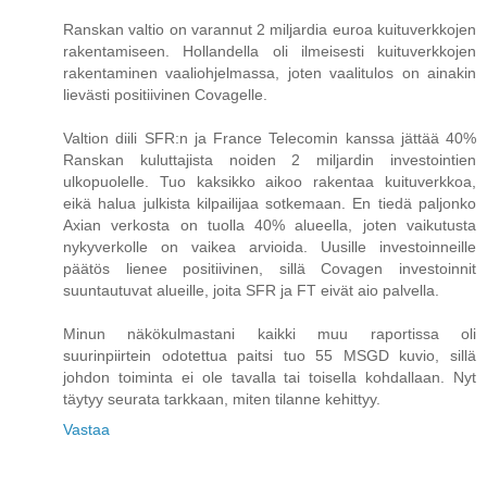
Ranskan valtio on varannut 2 miljardia euroa kuituverkkojen
rakentamiseen. Hollandella oli ilmeisesti kuituverkkojen
rakentaminen vaaliohjelmassa, joten vaalitulos on ainakin
lievästi positiivinen Covagelle.
Valtion diili SFR:n ja France Telecomin kanssa jättää 40%
Ranskan kuluttajista noiden 2 miljardin investointien
ulkopuolelle. Tuo kaksikko aikoo rakentaa kuituverkkoa,
eikä halua julkista kilpailijaa sotkemaan. En tiedä paljonko
Axian verkosta on tuolla 40% alueella, joten vaikutusta
nykyverkolle on vaikea arvioida. Uusille investoinneille
päätös lienee positiivinen, sillä Covagen investoinnit
suuntautuvat alueille, joita SFR ja FT eivät aio palvella.
Minun näkökulmastani kaikki muu raportissa oli
suurinpiirtein odotettua paitsi tuo 55 MSGD kuvio, sillä
johdon toiminta ei ole tavalla tai toisella kohdallaan. Nyt
täytyy seurata tarkkaan, miten tilanne kehittyy.
Vastaa