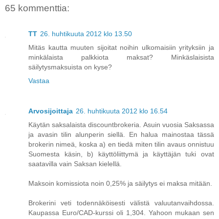
65 kommenttia:
TT
26. huhtikuuta 2012 klo 13.50
Mitäs kautta muuten sijoitat noihin ulkomaisiin yrityksiin ja
minkälaista palkkiota maksat? Minkäslaisista
säilytysmaksuista on kyse?
Vastaa
Arvosijoittaja
26. huhtikuuta 2012 klo 16.54
Käytän saksalaista discountbrokeria. Asuin vuosia Saksassa
ja avasin tilin alunperin siellä. En halua mainostaa tässä
brokerin nimeä, koska a) en tiedä miten tilin avaus onnistuu
Suomesta käsin, b) käyttöliittymä ja käyttäjän tuki ovat
saatavilla vain Saksan kielellä.
Maksoin komissiota noin 0,25% ja säilytys ei maksa mitään.
Brokerini veti todennäköisesti välistä valuutanvaihdossa.
Kaupassa Euro/CAD-kurssi oli 1,304. Yahoon mukaan sen