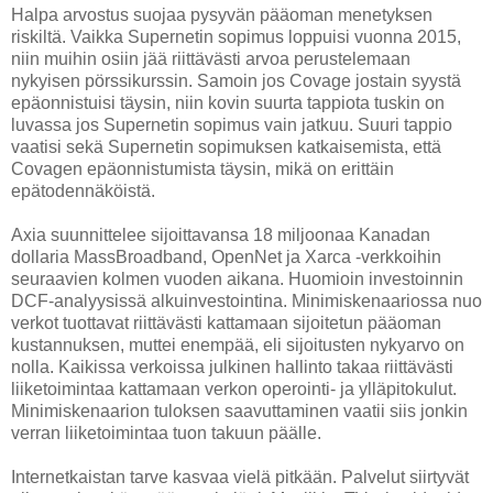
Halpa arvostus suojaa pysyvän pääoman menetyksen
riskiltä. Vaikka Supernetin sopimus loppuisi vuonna 2015,
niin muihin osiin jää riittävästi arvoa perustelemaan
nykyisen pörssikurssin. Samoin jos Covage jostain syystä
epäonnistuisi täysin, niin kovin suurta tappiota tuskin on
luvassa jos Supernetin sopimus vain jatkuu. Suuri tappio
vaatisi sekä Supernetin sopimuksen katkaisemista, että
Covagen epäonnistumista täysin, mikä on erittäin
epätodennäköistä.
Axia suunnittelee sijoittavansa 18 miljoonaa Kanadan
dollaria MassBroadband, OpenNet ja Xarca -verkkoihin
seuraavien kolmen vuoden aikana. Huomioin investoinnin
DCF-analyysissä alkuinvestointina. Minimiskenaariossa nuo
verkot tuottavat riittävästi kattamaan sijoitetun pääoman
kustannuksen, muttei enempää, eli sijoitusten nykyarvo on
nolla. Kaikissa verkoissa julkinen hallinto takaa riittävästi
liiketoimintaa kattamaan verkon operointi- ja ylläpitokulut.
Minimiskenaarion tuloksen saavuttaminen vaatii siis jonkin
verran liiketoimintaa tuon takuun päälle.
Internetkaistan tarve kasvaa vielä pitkään. Palvelut siirtyvät