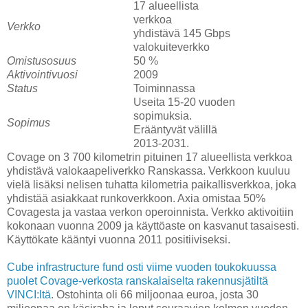
17 alueellista
verkkoa
Verkko
yhdistävä 145 Gbps
valokuiteverkko
Omistusosuus
50 %
Aktivointivuosi
2009
Status
Toiminnassa
Useita 15-20 vuoden
sopimuksia.
Sopimus
Erääntyvät välillä
2013-2031.
Covage on 3 700 kilometrin pituinen 17 alueellista verkkoa
yhdistävä valokaapeliverkko Ranskassa. Verkkoon kuuluu
vielä lisäksi nelisen tuhatta kilometria paikallisverkkoa, joka
yhdistää asiakkaat runkoverkkoon. Axia omistaa 50%
Covagesta ja vastaa verkon operoinnista. Verkko aktivoitiin
kokonaan vuonna 2009 ja käyttöaste on kasvanut tasaisesti.
Käyttökate kääntyi vuonna 2011 positiiviseksi.
Cube infrastructure fund osti viime vuoden toukokuussa
puolet Covage-verkosta ranskalaiselta rakennusjätiltä
VINCI:ltä
. Ostohinta oli 66 miljoonaa euroa, josta 30