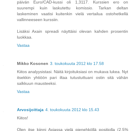
päivän Euro/CAD-kussi oli 1,3117. Kurssien ero on
suurempi kuin laskutettu komissio. Tarkan deltan
laskeminen vaatisi kuitenkin vielä vertailua ostohetkellä
vallinneeseen kurssiin.
Lisäksi Axain spreadi näyttäisi olevan kahden prosentin
luokkaa.
Vastaa
Mikko Kosonen
3. toukokuuta 2012 klo 17.58
Kiitos analyysistasi. Näitä kirjoituksiasi on mukava lukea. Nyt
itsekkin yhtiöön pari iltaa tutustuttuani ostin sitä vähän
salkkuun mausteeksi.
Vastaa
Arvosijoittaja
4. toukokuuta 2012 klo 15.43
Kiitos!
Olen itse kiinni Axiassa vielä pienehköllä positiolla (2,5%