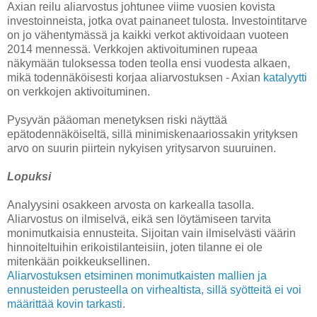
Axian reilu aliarvostus johtunee viime vuosien kovista
investoinneista, jotka ovat painaneet tulosta. Investointitarve
on jo vähentymässä ja kaikki verkot aktivoidaan vuoteen
2014 mennessä. Verkkojen aktivoituminen rupeaa
näkymään tuloksessa toden teolla ensi vuodesta alkaen,
mikä todennäköisesti korjaa aliarvostuksen - Axian
katalyytti
on verkkojen aktivoituminen.
Pysyvän pääoman menetyksen riski näyttää
epätodennäköiseltä, sillä minimiskenaariossakin yrityksen
arvo on suurin piirtein nykyisen yritysarvon suuruinen.
Lopuksi
Analyysini osakkeen arvosta on karkealla tasolla.
Aliarvostus on ilmiselvä, eikä sen löytämiseen tarvita
monimutkaisia ennusteita. Sijoitan vain ilmiselvästi väärin
hinnoiteltuihin erikoistilanteisiin, joten tilanne ei ole
mitenkään poikkeuksellinen.
Aliarvostuksen etsiminen monimutkaisten mallien ja
ennusteiden perusteella on virhealtista, sillä syötteitä ei voi
määrittää kovin tarkasti
.