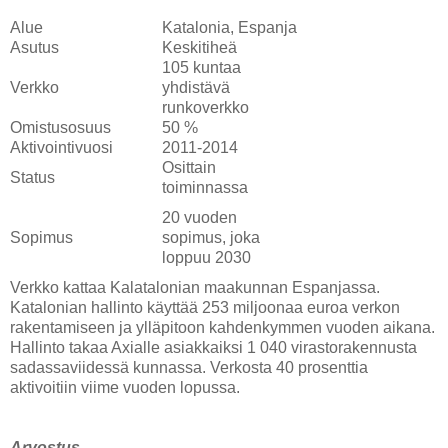
Alue
Katalonia, Espanja
Asutus
Keskitiheä
105 kuntaa
Verkko
yhdistävä
runkoverkko
Omistusosuus
50 %
Aktivointivuosi
2011-2014
Osittain
Status
toiminnassa
20 vuoden
Sopimus
sopimus, joka
loppuu 2030
Verkko kattaa Kalatalonian maakunnan Espanjassa.
Katalonian hallinto käyttää 253 miljoonaa euroa verkon
rakentamiseen ja ylläpitoon kahdenkymmen vuoden aikana.
Hallinto takaa Axialle asiakkaiksi 1 040 virastorakennusta
sadassaviidessä kunnassa. Verkosta 40 prosenttia
aktivoitiin viime vuoden lopussa.
Arvostus