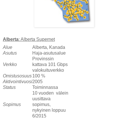
Alberta
: Alberta Supernet
Alue
Alberta, Kanada
Asutus
Haja-asutusalue
Provinssin
Verkko
kattava 101 Gbps
valokuituverkko
Omistusosuus
100 %
Aktivointivuosi
2005
S
tatus
Toiminnassa
10 vuoden välein
uusittava
Sopimus
sopimus,
nykyinen loppuu
6/2015