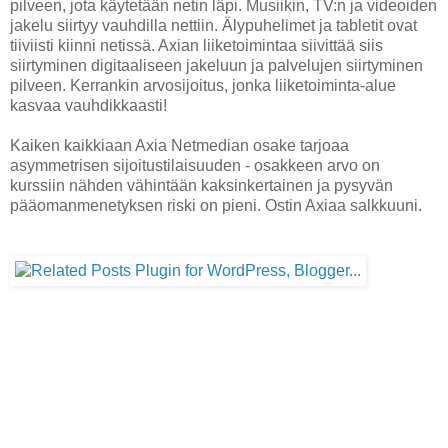
pilveen, jota käytetään netin läpi. Musiikin, TV:n ja videoiden
jakelu siirtyy vauhdilla nettiin. Älypuhelimet ja tabletit ovat
tiiviisti kiinni netissä. Axian liiketoimintaa siivittää siis
siirtyminen digitaaliseen jakeluun ja palvelujen siirtyminen
pilveen. Kerrankin arvosijoitus, jonka liiketoiminta-alue
kasvaa vauhdikkaasti!
Kaiken kaikkiaan Axia Netmedian osake tarjoaa
asymmetrisen sijoitustilaisuuden - osakkeen arvo on
kurssiin nähden vähintään kaksinkertainen ja pysyvän
pääomanmenetyksen riski on pieni. Ostin Axiaa salkkuuni.