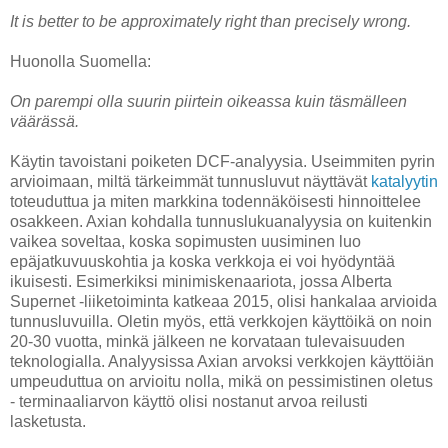
It is better to be approximately right than precisely wrong.
Huonolla Suomella:
On parempi olla suurin piirtein oikeassa kuin täsmälleen
väärässä.
Käytin tavoistani poiketen DCF-analyysia. Useimmiten pyrin
arvioimaan, miltä tärkeimmät tunnusluvut näyttävät
katalyytin
toteuduttua ja miten markkina todennäköisesti hinnoittelee
osakkeen. Axian kohdalla tunnuslukuanalyysia on kuitenkin
vaikea soveltaa, koska sopimusten uusiminen luo
epäjatkuvuuskohtia ja koska verkkoja ei voi hyödyntää
ikuisesti. Esimerkiksi minimiskenaariota, jossa Alberta
Supernet -liiketoiminta katkeaa 2015, olisi hankalaa arvioida
tunnusluvuilla. Oletin myös, että verkkojen käyttöikä on noin
20-30 vuotta, minkä jälkeen ne korvataan tulevaisuuden
teknologialla. Analyysissa Axian arvoksi verkkojen käyttöiän
umpeuduttua on arvioitu nolla, mikä on pessimistinen oletus
- terminaaliarvon käyttö olisi nostanut arvoa reilusti
lasketusta.