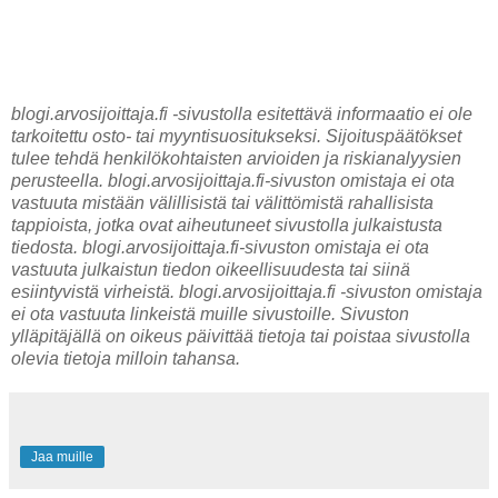
blogi.arvosijoittaja.fi -sivustolla esitettävä informaatio ei ole
tarkoitettu osto- tai myyntisuositukseksi. Sijoituspäätökset
tulee tehdä henkilökohtaisten arvioiden ja riskianalyysien
perusteella. blogi.arvosijoittaja.fi-sivuston omistaja ei ota
vastuuta mistään välillisistä tai välittömistä rahallisista
tappioista, jotka ovat aiheutuneet sivustolla julkaistusta
tiedosta. blogi.arvosijoittaja.fi-sivuston omistaja ei ota
vastuuta julkaistun tiedon oikeellisuudesta tai siinä
esiintyvistä virheistä. blogi.arvosijoittaja.fi -sivuston omistaja
ei ota vastuuta linkeistä muille sivustoille. Sivuston
ylläpitäjällä on oikeus päivittää tietoja tai poistaa sivustolla
olevia tietoja milloin tahansa.
Jaa muille