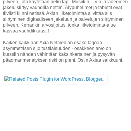
pilveen, jota käytetään netin läpi. Musiikin, TV:n ja videoiden
jakelu siirtyy vauhdilla nettiin. Älypuhelimet ja tabletit ovat
tiiviisti kiinni netissä. Axian liiketoimintaa siivittää siis
siirtyminen digitaaliseen jakeluun ja palvelujen siirtyminen
pilveen. Kerrankin arvosijoitus, jonka liiketoiminta-alue
kasvaa vauhdikkaasti!
Kaiken kaikkiaan Axia Netmedian osake tarjoaa
asymmetrisen sijoitustilaisuuden - osakkeen arvo on
kurssiin nähden vähintään kaksinkertainen ja pysyvän
pääomanmenetyksen riski on pieni. Ostin Axiaa salkkuuni.