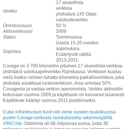
17 alueellista
verkkoa
Verkko
yhdistävä 145 Gbps
valokuiteverkko
Omistusosuus
50 %
Aktivointivuosi
2009
Status
Toiminnassa
Useita 15-20 vuoden
sopimuksia.
Sopimus
Erääntyvät välillä
2013-2031.
Covage on 3 700 kilometrin pituinen 17 alueellista verkkoa
yhdistävä valokaapeliverkko Ranskassa. Verkkoon kuuluu
vielä lisäksi nelisen tuhatta kilometria paikallisverkkoa, joka
yhdistää asiakkaat runkoverkkoon. Axia omistaa 50%
Covagesta ja vastaa verkon operoinnista. Verkko aktivoitiin
kokonaan vuonna 2009 ja käyttöaste on kasvanut tasaisesti.
Käyttökate kääntyi vuonna 2011 positiiviseksi.
Cube infrastructure fund osti viime vuoden toukokuussa
puolet Covage-verkosta ranskalaiselta rakennusjätiltä
VINCI:ltä
. Ostohinta oli 66 miljoonaa euroa, josta 30