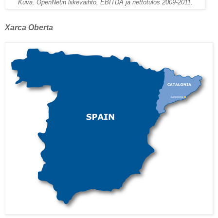
Kuva. OpenNetin liikevaihto, EBITDA ja nettotulos 2009-2011.
Xarca Oberta