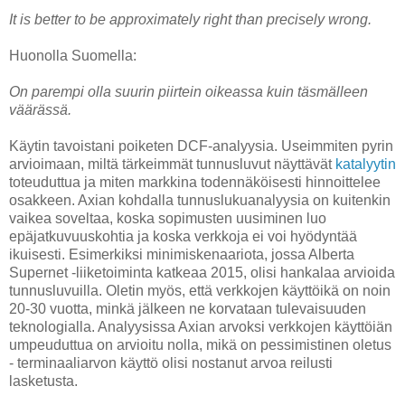
It is better to be approximately right than precisely wrong.
Huonolla Suomella:
On parempi olla suurin piirtein oikeassa kuin täsmälleen
väärässä.
Käytin tavoistani poiketen DCF-analyysia. Useimmiten pyrin
arvioimaan, miltä tärkeimmät tunnusluvut näyttävät
katalyytin
toteuduttua ja miten markkina todennäköisesti hinnoittelee
osakkeen. Axian kohdalla tunnuslukuanalyysia on kuitenkin
vaikea soveltaa, koska sopimusten uusiminen luo
epäjatkuvuuskohtia ja koska verkkoja ei voi hyödyntää
ikuisesti. Esimerkiksi minimiskenaariota, jossa Alberta
Supernet -liiketoiminta katkeaa 2015, olisi hankalaa arvioida
tunnusluvuilla. Oletin myös, että verkkojen käyttöikä on noin
20-30 vuotta, minkä jälkeen ne korvataan tulevaisuuden
teknologialla. Analyysissa Axian arvoksi verkkojen käyttöiän
umpeuduttua on arvioitu nolla, mikä on pessimistinen oletus
- terminaaliarvon käyttö olisi nostanut arvoa reilusti
lasketusta.