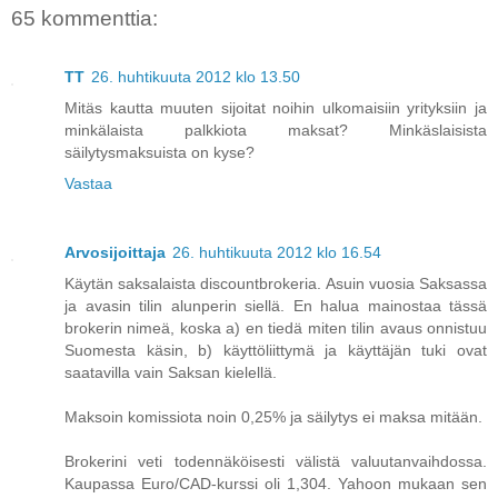
65 kommenttia:
TT
26. huhtikuuta 2012 klo 13.50
Mitäs kautta muuten sijoitat noihin ulkomaisiin yrityksiin ja
minkälaista palkkiota maksat? Minkäslaisista
säilytysmaksuista on kyse?
Vastaa
Arvosijoittaja
26. huhtikuuta 2012 klo 16.54
Käytän saksalaista discountbrokeria. Asuin vuosia Saksassa
ja avasin tilin alunperin siellä. En halua mainostaa tässä
brokerin nimeä, koska a) en tiedä miten tilin avaus onnistuu
Suomesta käsin, b) käyttöliittymä ja käyttäjän tuki ovat
saatavilla vain Saksan kielellä.
Maksoin komissiota noin 0,25% ja säilytys ei maksa mitään.
Brokerini veti todennäköisesti välistä valuutanvaihdossa.
Kaupassa Euro/CAD-kurssi oli 1,304. Yahoon mukaan sen