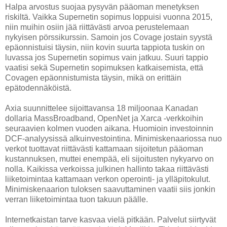
Halpa arvostus suojaa pysyvän pääoman menetyksen
riskiltä. Vaikka Supernetin sopimus loppuisi vuonna 2015,
niin muihin osiin jää riittävästi arvoa perustelemaan
nykyisen pörssikurssin. Samoin jos Covage jostain syystä
epäonnistuisi täysin, niin kovin suurta tappiota tuskin on
luvassa jos Supernetin sopimus vain jatkuu. Suuri tappio
vaatisi sekä Supernetin sopimuksen katkaisemista, että
Covagen epäonnistumista täysin, mikä on erittäin
epätodennäköistä.
Axia suunnittelee sijoittavansa 18 miljoonaa Kanadan
dollaria MassBroadband, OpenNet ja Xarca -verkkoihin
seuraavien kolmen vuoden aikana. Huomioin investoinnin
DCF-analyysissä alkuinvestointina. Minimiskenaariossa nuo
verkot tuottavat riittävästi kattamaan sijoitetun pääoman
kustannuksen, muttei enempää, eli sijoitusten nykyarvo on
nolla. Kaikissa verkoissa julkinen hallinto takaa riittävästi
liiketoimintaa kattamaan verkon operointi- ja ylläpitokulut.
Minimiskenaarion tuloksen saavuttaminen vaatii siis jonkin
verran liiketoimintaa tuon takuun päälle.
Internetkaistan tarve kasvaa vielä pitkään. Palvelut siirtyvät