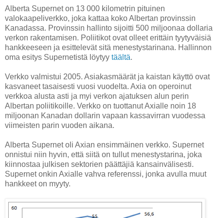
Alberta Supernet on 13 000 kilometrin pituinen
valokaapeliverkko, joka kattaa koko Albertan provinssin
Kanadassa. Provinssin hallinto sijoitti 500 miljoonaa dollaria
verkon rakentamisen. Poliitikot ovat olleet erittäin tyytyväisiä
hankkeeseen ja esittelevät sitä menestystarinana. Hallinnon
oma esitys Supernetistä löytyy
täältä
.
Verkko valmistui 2005. Asiakasmäärät ja kaistan käyttö ovat
kasvaneet tasaisesti vuosi vuodelta. Axia on operoinut
verkkoa alusta asti ja myi verkon ajatuksen alun perin
Albertan poliitikoille. Verkko on tuottanut Axialle noin 18
miljoonan Kanadan dollarin vapaan kassavirran vuodessa
viimeisten parin vuoden aikana.
Alberta Supernet oli Axian ensimmäinen verkko. Supernet
onnistui niin hyvin, että siitä on tullut menestystarina, joka
kiinnostaa julkisen sektorien päättäjiä kansainvälisesti.
Supernet onkin Axialle vahva referenssi, jonka avulla muut
hankkeet on myyty.