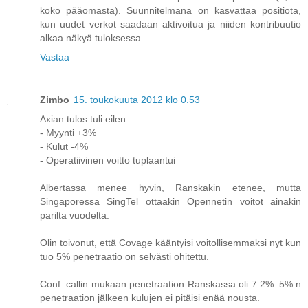
koko pääomasta). Suunnitelmana on kasvattaa positiota,
kun uudet verkot saadaan aktivoitua ja niiden kontribuutio
alkaa näkyä tuloksessa.
Vastaa
Zimbo
15. toukokuuta 2012 klo 0.53
Axian tulos tuli eilen
- Myynti +3%
- Kulut -4%
- Operatiivinen voitto tuplaantui
Albertassa menee hyvin, Ranskakin etenee, mutta
Singaporessa SingTel ottaakin Opennetin voitot ainakin
parilta vuodelta.
Olin toivonut, että Covage kääntyisi voitollisemmaksi nyt kun
tuo 5% penetraatio on selvästi ohitettu.
Conf. callin mukaan penetraation Ranskassa oli 7.2%. 5%:n
penetraation jälkeen kulujen ei pitäisi enää nousta.