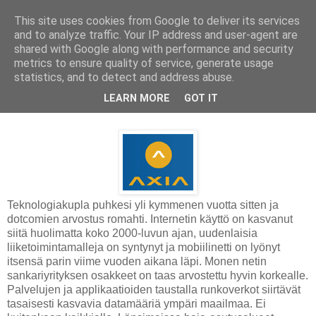
This site uses cookies from Google to deliver its services
and to analyze traffic. Your IP address and user-agent are
shared with Google along with performance and security
metrics to ensure quality of service, generate usage
statistics, and to detect and address abuse.
keskiviikko 25. huhtikuuta 2012
LEARN MORE
GOT IT
Internetinfrastruktuuria Kanadasta
Teknologiakupla puhkesi yli kymmenen vuotta sitten ja
dotcomien arvostus romahti. Internetin käyttö on kasvanut
siitä huolimatta koko 2000-luvun ajan, uudenlaisia
liiketoimintamalleja on syntynyt ja mobiilinetti on lyönyt
itsensä parin viime vuoden aikana läpi. Monen netin
sankariyrityksen osakkeet on taas arvostettu hyvin korkealle.
Palvelujen ja applikaatioiden taustalla runkoverkot siirtävät
tasaisesti kasvavia datamääriä ympäri maailmaa. Ei