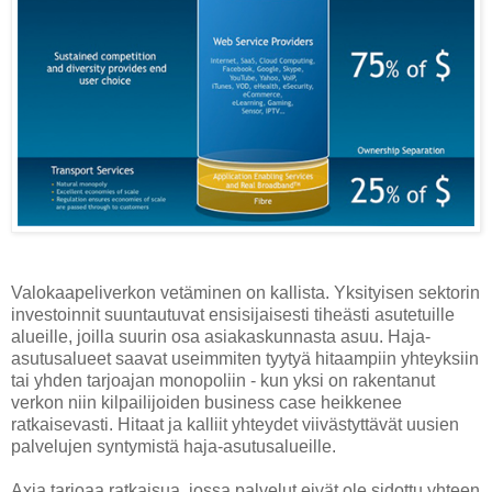
Valokaapeliverkon vetäminen on kallista. Yksityisen sektorin
investoinnit suuntautuvat ensisijaisesti tiheästi asutetuille
alueille, joilla suurin osa asiakaskunnasta asuu. Haja-
asutusalueet saavat useimmiten tyytyä hitaampiin yhteyksiin
tai yhden tarjoajan monopoliin - kun yksi on rakentanut
verkon niin kilpailijoiden business case heikkenee
ratkaisevasti. Hitaat ja kalliit yhteydet viivästyttävät uusien
palvelujen syntymistä haja-asutusalueille.
Axia tarjoaa ratkaisua, jossa palvelut eivät ole sidottu yhteen