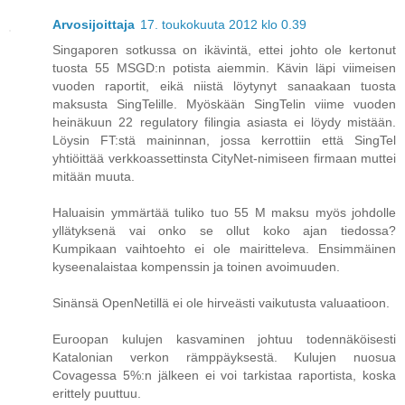
Arvosijoittaja
17. toukokuuta 2012 klo 0.39
Singaporen sotkussa on ikävintä, ettei johto ole kertonut
tuosta 55 MSGD:n potista aiemmin. Kävin läpi viimeisen
vuoden raportit, eikä niistä löytynyt sanaakaan tuosta
maksusta SingTelille. Myöskään SingTelin viime vuoden
heinäkuun 22 regulatory filingia asiasta ei löydy mistään.
Löysin FT:stä maininnan, jossa kerrottiin että SingTel
yhtiöittää verkkoassettinsta CityNet-nimiseen firmaan muttei
mitään muuta.
Haluaisin ymmärtää tuliko tuo 55 M maksu myös johdolle
yllätyksenä vai onko se ollut koko ajan tiedossa?
Kumpikaan vaihtoehto ei ole mairitteleva. Ensimmäinen
kyseenalaistaa kompenssin ja toinen avoimuuden.
Sinänsä OpenNetillä ei ole hirveästi vaikutusta valuaatioon.
Euroopan kulujen kasvaminen johtuu todennäköisesti
Katalonian verkon rämppäyksestä. Kulujen nuosua
Covagessa 5%:n jälkeen ei voi tarkistaa raportista, koska
erittely puuttuu.