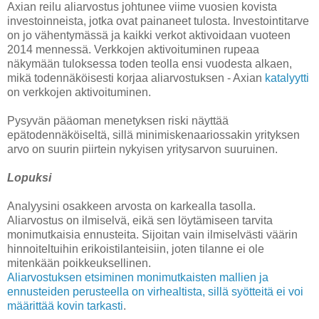
Axian reilu aliarvostus johtunee viime vuosien kovista
investoinneista, jotka ovat painaneet tulosta. Investointitarve
on jo vähentymässä ja kaikki verkot aktivoidaan vuoteen
2014 mennessä. Verkkojen aktivoituminen rupeaa
näkymään tuloksessa toden teolla ensi vuodesta alkaen,
mikä todennäköisesti korjaa aliarvostuksen - Axian
katalyytti
on verkkojen aktivoituminen.
Pysyvän pääoman menetyksen riski näyttää
epätodennäköiseltä, sillä minimiskenaariossakin yrityksen
arvo on suurin piirtein nykyisen yritysarvon suuruinen.
Lopuksi
Analyysini osakkeen arvosta on karkealla tasolla.
Aliarvostus on ilmiselvä, eikä sen löytämiseen tarvita
monimutkaisia ennusteita. Sijoitan vain ilmiselvästi väärin
hinnoiteltuihin erikoistilanteisiin, joten tilanne ei ole
mitenkään poikkeuksellinen.
Aliarvostuksen etsiminen monimutkaisten mallien ja
ennusteiden perusteella on virhealtista, sillä syötteitä ei voi
määrittää kovin tarkasti
.