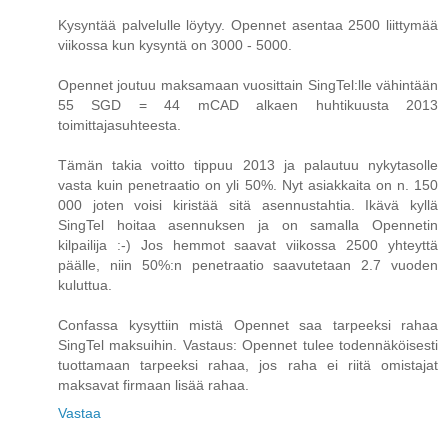
Kysyntää palvelulle löytyy. Opennet asentaa 2500 liittymää
viikossa kun kysyntä on 3000 - 5000.
Opennet joutuu maksamaan vuosittain SingTel:lle vähintään
55 SGD = 44 mCAD alkaen huhtikuusta 2013
toimittajasuhteesta.
Tämän takia voitto tippuu 2013 ja palautuu nykytasolle
vasta kuin penetraatio on yli 50%. Nyt asiakkaita on n. 150
000 joten voisi kiristää sitä asennustahtia. Ikävä kyllä
SingTel hoitaa asennuksen ja on samalla Opennetin
kilpailija :-) Jos hemmot saavat viikossa 2500 yhteyttä
päälle, niin 50%:n penetraatio saavutetaan 2.7 vuoden
kuluttua.
Confassa kysyttiin mistä Opennet saa tarpeeksi rahaa
SingTel maksuihin. Vastaus: Opennet tulee todennäköisesti
tuottamaan tarpeeksi rahaa, jos raha ei riitä omistajat
maksavat firmaan lisää rahaa.
Vastaa