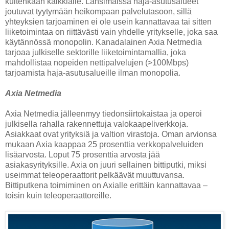
kuitenkaan kaikkialle. Länsimaissa haja-asutusalueet
joutuvat tyytymään heikompaan palvelutasoon, sillä
yhteyksien tarjoaminen ei ole usein kannattavaa tai sitten
liiketoimintaa on riittävästi vain yhdelle yritykselle, joka saa
käytännössä monopolin. Kanadalainen Axia Netmedia
tarjoaa julkiselle sektorille liiketoimintamallia, joka
mahdollistaa nopeiden nettipalvelujen (>100Mbps)
tarjoamista haja-asutusalueille ilman monopolia.
Axia Netmedia
Axia Netmedia jälleenmyy tiedonsiirtokaistaa ja operoi
julkisella rahalla rakennettuja valokaapeliverkkoja.
Asiakkaat ovat yrityksiä ja valtion virastoja. Oman arvionsa
mukaan Axia kaappaa 25 prosenttia verkkopalveluiden
lisäarvosta. Loput 75 prosenttia arvosta jää
asiakasyrityksille. Axia on juuri sellainen bittiputki, miksi
useimmat teleoperaattorit pelkäävät muuttuvansa.
Bittiputkena toimiminen on Axialle erittäin kannattavaa –
toisin kuin teleoperaattoreille.