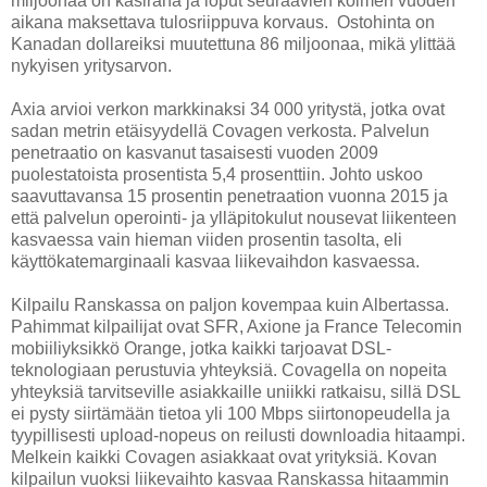
miljoonaa on käsiraha ja loput seuraavien kolmen vuoden
aikana maksettava tulosriippuva korvaus. Ostohinta on
Kanadan dollareiksi muutettuna 86 miljoonaa, mikä ylittää
nykyisen yritysarvon.
Axia arvioi verkon markkinaksi 34 000 yritystä, jotka ovat
sadan metrin etäisyydellä Covagen verkosta. Palvelun
penetraatio on kasvanut tasaisesti vuoden 2009
puolestatoista prosentista 5,4 prosenttiin. Johto uskoo
saavuttavansa 15 prosentin penetraation vuonna 2015 ja
että palvelun operointi- ja ylläpitokulut nousevat liikenteen
kasvaessa vain hieman viiden prosentin tasolta, eli
käyttökatemarginaali kasvaa liikevaihdon kasvaessa.
Kilpailu Ranskassa on paljon kovempaa kuin Albertassa.
Pahimmat kilpailijat ovat SFR, Axione ja France Telecomin
mobiiliyksikkö Orange, jotka kaikki tarjoavat DSL-
teknologiaan perustuvia yhteyksiä. Covagella on nopeita
yhteyksiä tarvitseville asiakkaille uniikki ratkaisu, sillä DSL
ei pysty siirtämään tietoa yli 100 Mbps siirtonopeudella ja
tyypillisesti upload-nopeus on reilusti downloadia hitaampi.
Melkein kaikki Covagen asiakkaat ovat yrityksiä. Kovan
kilpailun vuoksi liikevaihto kasvaa Ranskassa hitaammin