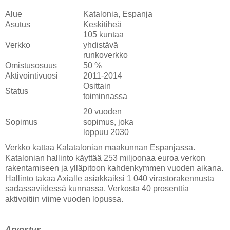
Alue
Katalonia, Espanja
Asutus
Keskitiheä
105 kuntaa
Verkko
yhdistävä
runkoverkko
Omistusosuus
50 %
Aktivointivuosi
2011-2014
Osittain
Status
toiminnassa
20 vuoden
Sopimus
sopimus, joka
loppuu 2030
Verkko kattaa Kalatalonian maakunnan Espanjassa.
Katalonian hallinto käyttää 253 miljoonaa euroa verkon
rakentamiseen ja ylläpitoon kahdenkymmen vuoden aikana.
Hallinto takaa Axialle asiakkaiksi 1 040 virastorakennusta
sadassaviidessä kunnassa. Verkosta 40 prosenttia
aktivoitiin viime vuoden lopussa.
Arvostus