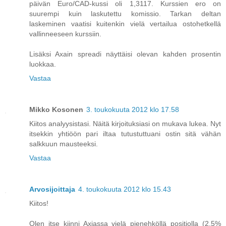
päivän Euro/CAD-kussi oli 1,3117. Kurssien ero on
suurempi kuin laskutettu komissio. Tarkan deltan
laskeminen vaatisi kuitenkin vielä vertailua ostohetkellä
vallinneeseen kurssiin.
Lisäksi Axain spreadi näyttäisi olevan kahden prosentin
luokkaa.
Vastaa
Mikko Kosonen
3. toukokuuta 2012 klo 17.58
Kiitos analyysistasi. Näitä kirjoituksiasi on mukava lukea. Nyt
itsekkin yhtiöön pari iltaa tutustuttuani ostin sitä vähän
salkkuun mausteeksi.
Vastaa
Arvosijoittaja
4. toukokuuta 2012 klo 15.43
Kiitos!
Olen itse kiinni Axiassa vielä pienehköllä positiolla (2,5%