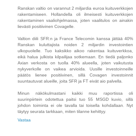
Ranskan valtio on varannut 2 miljardia euroa kuituverkkojen
rakentamiseen. Hollandella oli ilmeisesti kuituverkkojen
rakentaminen vaaliohjelmassa, joten vaalitulos on ainakin
lievästi positiivinen Covagelle.
Valtion diili SFR:n ja France Telecomin kanssa jättää 40%
Ranskan kuluttajista noiden 2 miljardin investointien
ulkopuolelle. Tuo kaksikko aikoo rakentaa kuituverkkoa,
eikä halua julkista kilpailijaa sotkemaan. En tiedä paljonko
Axian verkosta on tuolla 40% alueella, joten vaikutusta
nykyverkolle on vaikea arvioida. Uusille investoinneille
päätös lienee positiivinen, sillä Covagen investoinnit
suuntautuvat alueille, joita SFR ja FT eivät aio palvella.
Minun näkökulmastani kaikki muu raportissa oli
suurinpiirtein odotettua paitsi tuo 55 MSGD kuvio, sillä
johdon toiminta ei ole tavalla tai toisella kohdallaan. Nyt
täytyy seurata tarkkaan, miten tilanne kehittyy.
Vastaa