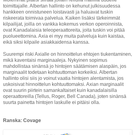
toimittajalle. Albertan hallinto on kehunut julkisuudessa
hankkeen onnistuneen loistavasti ja haluavat tuskin
riskeerata toimivaa palvelua. Kaiken lisäksi tärkeimmät
kilpailijat, joilla on vankka kokemus verkon operoinnista,
ovat Kanadalaisia teleoperaattoreita, joita tuskin voi pitää
puolueettomina. Axia ei myy muita palveluja kuin kaistaa,
eikä siksi kilpaile asiakkaidensa kanssa.
Suurempi riski Axialle on hinnoittelun ehtojen tiukentaminen,
mikä kaventaisi marginaaleja. Nykyinen sopimus
mahdollistaa sinänsä jo hintojen säätämisen alaspäin, jos
marginaalit todetaan kohtuuttoman korkeiksi. Albertan
hallinto olisi siis jo voinut vaatia hintojen alentamista, jos
uskoisivat hinnoittelun kohtuuttomaksi. Axian marginaalit
ovat suurin piirtein samankaltaiset kuin kanadalaisilla
operaattoreilla (Tellus, Roger, Bell Canada), joten sinänsä
suurta painetta hintojen laskulle ei pitäisi olla.
Ranska: Covage