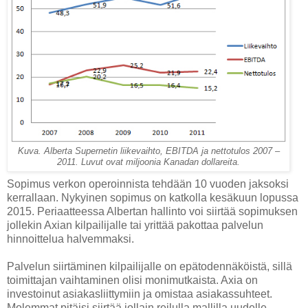
Kuva. Alberta Supernetin liikevaihto, EBITDA ja nettotulos 2007 –
2011. Luvut ovat miljoonia Kanadan dollareita.
Sopimus verkon operoinnista tehdään 10 vuoden jaksoksi
kerrallaan. Nykyinen sopimus on katkolla kesäkuun lopussa
2015. Periaatteessa Albertan hallinto voi siirtää sopimuksen
jollekin Axian kilpailijalle tai yrittää pakottaa palvelun
hinnoittelua halvemmaksi.
Palvelun siirtäminen kilpailijalle on epätodennäköistä, sillä
toimittajan vaihtaminen olisi monimutkaista. Axia on
investoinut asiakasliittymiin ja omistaa asiakassuhteet.
Molemmat pitäisi siirtää jollain reilulla mallilla uudelle