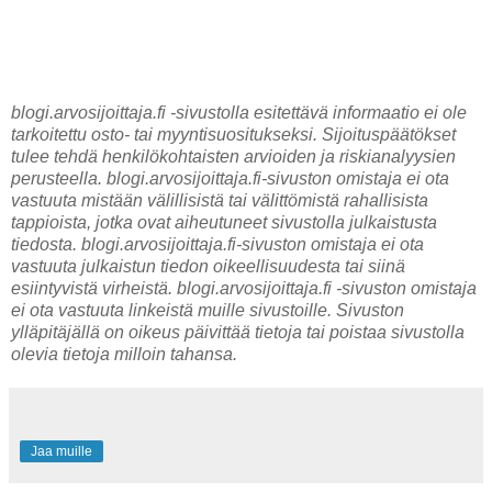
blogi.arvosijoittaja.fi -sivustolla esitettävä informaatio ei ole
tarkoitettu osto- tai myyntisuositukseksi. Sijoituspäätökset
tulee tehdä henkilökohtaisten arvioiden ja riskianalyysien
perusteella. blogi.arvosijoittaja.fi-sivuston omistaja ei ota
vastuuta mistään välillisistä tai välittömistä rahallisista
tappioista, jotka ovat aiheutuneet sivustolla julkaistusta
tiedosta. blogi.arvosijoittaja.fi-sivuston omistaja ei ota
vastuuta julkaistun tiedon oikeellisuudesta tai siinä
esiintyvistä virheistä. blogi.arvosijoittaja.fi -sivuston omistaja
ei ota vastuuta linkeistä muille sivustoille. Sivuston
ylläpitäjällä on oikeus päivittää tietoja tai poistaa sivustolla
olevia tietoja milloin tahansa.
Jaa muille