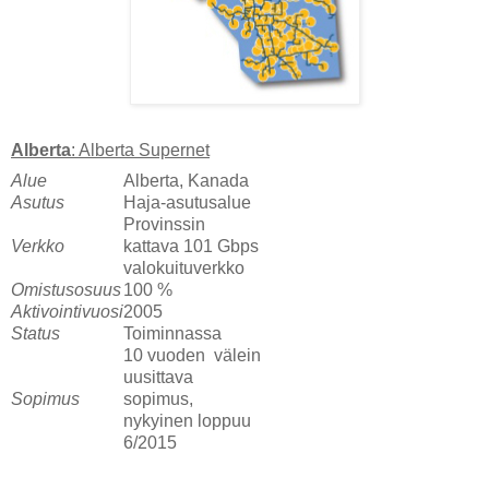
Alberta
: Alberta Supernet
Alue
Alberta, Kanada
Asutus
Haja-asutusalue
Provinssin
Verkko
kattava 101 Gbps
valokuituverkko
Omistusosuus
100 %
Aktivointivuosi
2005
S
tatus
Toiminnassa
10 vuoden välein
uusittava
Sopimus
sopimus,
nykyinen loppuu
6/2015