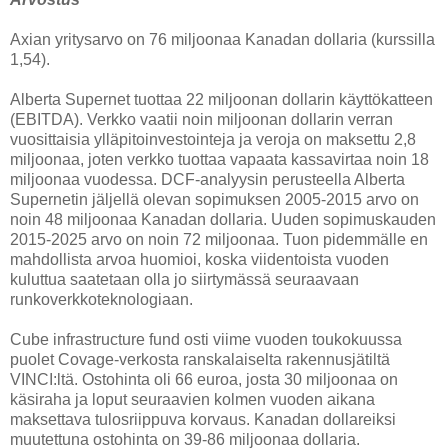
Axian yritysarvo on 76 miljoonaa Kanadan dollaria (kurssilla
1,54).
Alberta Supernet tuottaa 22 miljoonan dollarin käyttökatteen
(EBITDA). Verkko vaatii noin miljoonan dollarin verran
vuosittaisia ylläpitoinvestointeja ja veroja on maksettu 2,8
miljoonaa, joten verkko tuottaa vapaata kassavirtaa noin 18
miljoonaa vuodessa. DCF-analyysin perusteella Alberta
Supernetin jäljellä olevan sopimuksen 2005-2015 arvo on
noin 48 miljoonaa Kanadan dollaria. Uuden sopimuskauden
2015-2025 arvo on noin 72 miljoonaa. Tuon pidemmälle en
mahdollista arvoa huomioi, koska viidentoista vuoden
kuluttua saatetaan olla jo siirtymässä seuraavaan
runkoverkkoteknologiaan.
Cube infrastructure fund osti viime vuoden toukokuussa
puolet Covage-verkosta ranskalaiselta rakennusjätiltä
VINCI:ltä. Ostohinta oli 66 euroa, josta 30 miljoonaa on
käsiraha ja loput seuraavien kolmen vuoden aikana
maksettava tulosriippuva korvaus. Kanadan dollareiksi
muutettuna ostohinta on 39-86 miljoonaa dollaria.