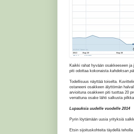
Kaikki rahat hyvään osakkeeseen ja jä
piti odottaa kokonaista
kahdeksan päi
Todellisuus näyttää toiselta. Kuvittel
ostaneeni osakkeen älyttömän halvalla
arvioituna osakkeen piti tuottaa 20 p
verrattuna osake lähti salkusta pilkka
Lupauksia uudelle vuodelle 2014
Pyrin löytämään uusia yrityksiä salkk
Etsin sijoituskohteita täydellä teholl