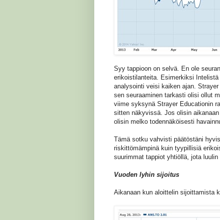
Syy tappioon on selvä. En ole seuran
erikoistilanteita. Esimerkiksi Intelistä
analysointi veisi kaiken ajan. Straye
sen seuraaminen tarkasti olisi ollut 
viime syksynä Strayer Educationin rapo
sitten näkyvissä. Jos olisin aikanaan 
olisin melko todennäköisesti havainnu
Tämä sotku vahvisti päätöstäni hyvist
riskittömämpinä kuin tyypillisiä erikoi
suurimmat tappiot yhtiöllä, jota luuli
Vuoden lyhin sijoitus
Aikanaan kun aloittelin sijoittamista k