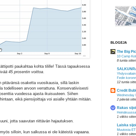
BLOGEJA
The Big Pi
10 Camp Ko
8 tuntia sitte
ttipotti paukahtaa kohta tilille! Tässä tapauksessa
SALKUNR
vää 45 prosentin voittoa
.
Yhdysvaltain 
Fedin koronn
12 tuntia sitt
in pitävänsä osaketta vuosikausia, sillä laskin
 todelliseen arvoon verrattuna. Konservatiivisesti
Credit Bub
rosenttia vuodessa ajasta ikuisuuteen. Siihen
Wednesday N
hintaan, eikä piensijoittaja voi asialle yhtään mitään.
2 päivää sitt
Rakas sijoi
Heinäkuussa
1 viikko sitte
uuni, jotta saavutan riittävän hajautuksen.
Laiska sijoi
Muutosta ETF
a myös silloin, kun salkussa ei ole käteistä vapaana.
1 viikko sitte