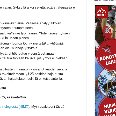
en ajan. Syksyllä alkoi selvitä, että strategiassa ei
kilpailluin alue
. Valtaosa analyytikkojen
yritysten seuraamiseen.
atii valtavan työmäärän
. Yhden suuryrityksen
aa kuin usean pienen.
äoman tuottoa löytyy pienistäkin yhtiöistä.
aan ole "huonoja yrityksiä".
Hyvät yhtiöt joutuu yleensä ostamaan
oittautua törkeän kalliiksi jos yritys ei olekaan
i sijoitusten määrä on kasvanut vuoden aikana
tavoittelemaani yli 25 position hajautusta.
vän hajautuksen pelkillä erikoistilanteilla.
istä.
ittajaa koeteltiin
chnologiesia (HIMX)
. Myin osakkeeni tässä