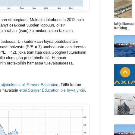
omaan strategiaan. Maksoin lokakuussa 2012 noin
lahjoittamaa
pitänyt osakkeet vuoden loppuun, olisin
fracking...
sain rahani (vain) kolminkertaisina takaisin.
n tiedossa. En kuitenkaan löydä päätöksistäni
easti halvasta (P/E = 7) unohdetusta osakkeesta
/E = 42), joka toimittaa osia Googlen futuristisiin
y olla olemassa jo ostohetkellä. Himaxin
riin urotekoihin hamassa tulevaisuudessa.
sijoitukseni oli Strayer Education
. Tällä kertaa
es havaitsin
ettei Strayer Education ole hyvä yhtiö
.