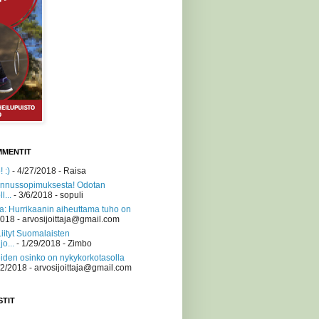
MMENTIT
 :)
- 4/27/2018
- Raisa
nnussopimuksesta! Odotan
l...
- 3/6/2018
- sopuli
a: Hurrikaanin aiheuttama tuho on
2018
- arvosijoittaja@gmail.com
Liityt Suomalaisten
jo...
- 1/29/2018
- Zimbo
iden osinko on nykykorkotasolla
/2/2018
- arvosijoittaja@gmail.com
STIT