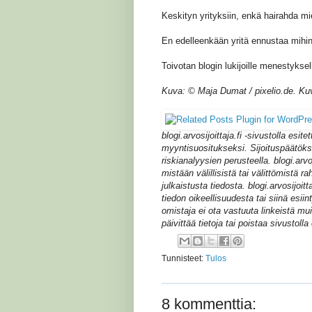
Keskityn yrityksiin, enkä hairahda m
En edelleenkään yritä ennustaa mihi
Toivotan blogin lukijoille menestyksel
Kuva: © Maja Dumat / pixelio.de. Ku
blogi.arvosijoittaja.fi -sivustolla esite
myyntisuositukseksi. Sijoituspäätökse
riskianalyysien perusteella. blogi.arvo
mistään välillisistä tai välittömistä ra
julkaistusta tiedosta. blogi.arvosijoit
tiedon oikeellisuudesta tai siinä esiint
omistaja ei ota vastuuta linkeistä muil
päivittää tietoja tai poistaa sivustolla
Tunnisteet:
Tulos
8 kommenttia: