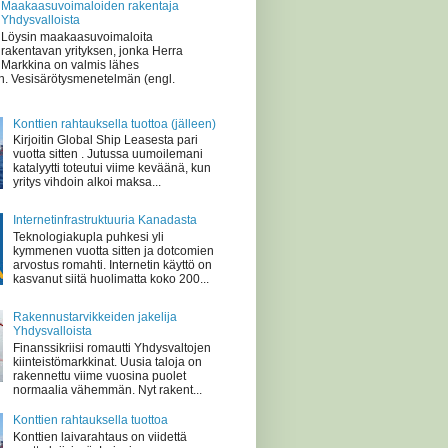
Maakaasuvoimaloiden rakentaja
Yhdysvalloista
Löysin maakaasuvoimaloita
rakentavan yrityksen, jonka Herra
Markkina on valmis lähes
n. Vesisärötysmenetelmän (engl.
Konttien rahtauksella tuottoa (jälleen)
Kirjoitin Global Ship Leasesta pari
vuotta sitten . Jutussa uumoilemani
katalyytti toteutui viime keväänä, kun
yritys vihdoin alkoi maksa...
Internetinfrastruktuuria Kanadasta
Teknologiakupla puhkesi yli
kymmenen vuotta sitten ja dotcomien
arvostus romahti. Internetin käyttö on
kasvanut siitä huolimatta koko 200...
Rakennustarvikkeiden jakelija
Yhdysvalloista
Finanssikriisi romautti Yhdysvaltojen
kiinteistömarkkinat. Uusia taloja on
rakennettu viime vuosina puolet
normaalia vähemmän. Nyt rakent...
Konttien rahtauksella tuottoa
Konttien laivarahtaus on viidettä