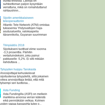
vuotta kriisissä. Laivoja on
suhteettoman paljon kysyntään
verrattuna, mikä on romahduttanut
rahtaushinn...
Sijoitin amerikkalaiseen
teleoperaattoriin
Atlantic Tele-Network (ATNI) omistaa
tukiasemia Yhdysvaltojen haja-
asutusalueilla, valokaapelia
itärannikolla, Guyanan suurimman
Tilinpäätös 2018
Sijoitukseni tuottivat viime vuonna
-3,3 prosenttia. Päihitin
vertailuindeksini, joka painui
pakkaselle -5,2%. Ei silti mikään
ilahduttava ...
Tylsyyden huippu Tanskasta
Arvosijoittajat kehuskelevat
sijoitustensa tylsyydellä, sillä jokainen
oikea arvosijoittaja tietää, että mitä
tylsempi sen tuottoisa...
Asta Funding
Asta Fundingilla (ASFI) on melkein
markkina-arvonsa verran käteistä
eikä penniäkään velkaa. Kolmen
oden vapaa kassavirta tulee o...