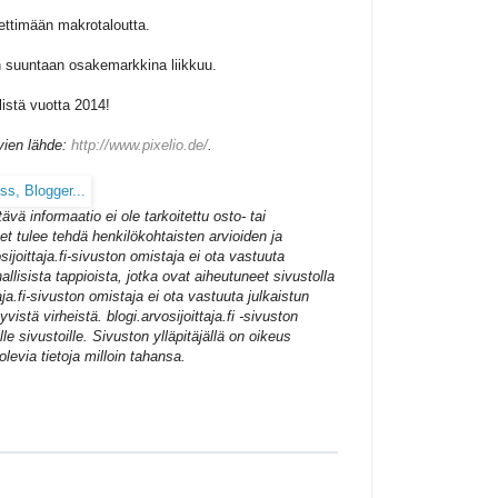
iettimään makrotaloutta.
n suuntaan osakemarkkina liikkuu.
listä vuotta 2014!
vien lähde:
http://www.pixelio.de/
.
ttävä informaatio ei ole tarkoitettu osto- tai
t tulee tehdä henkilökohtaisten arvioiden ja
sijoittaja.fi-sivuston omistaja ei ota vastuuta
hallisista tappioista, jotka ovat aiheutuneet sivustolla
taja.fi-sivuston omistaja ei ota vastuuta julkaistun
yvistä virheistä. blogi.arvosijoittaja.fi -sivuston
le sivustoille. Sivuston ylläpitäjällä on oikeus
 olevia tietoja milloin tahansa.