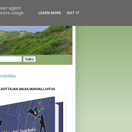
 user-agent
nerate usage
LEARN MORE
GOT IT
sijoittaja
IJOITTAJAN MAAILMANVALLOITUS