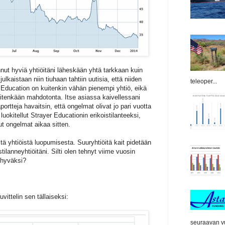
nut hyviä yhtiöitäni läheskään yhtä tarkkaan kuin
 julkaistaan niin tiuhaan tahtiin uutisia, että niiden
teleoper...
r Education on kuitenkin vähän pienempi yhtiö, eikä
mitenkään mahdotonta. Itse asiassa kaivellessani
rtteja havaitsin, että ongelmat olivat jo pari vuotta
luokitellut Strayer Educationin erikoistilanteeksi,
t ongelmat aikaa sitten.
ä yhtiöistä luopumisesta. Suuryhtiöitä kait pidetään
stilanneyhtiöitäni. Silti olen tehnyt viime vuosin
n hyväksi?
uvittelin sen tällaiseksi:
seuraavan vu