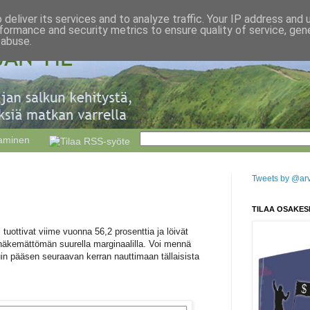
deliver its services and to analyze traffic. Your IP address and
formance and security metrics to ensure quality of service, ge
 abuse.
taminen
Tweets by @arvo
TILAA OSAKES
i tuottivat viime vuonna 56,2 prosenttia ja löivät
näkemättömän suurella marginaalilla. Voi mennä
n pääsen seuraavan kerran nauttimaan tällaisista