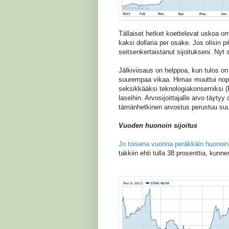
Tällaiset hetket koettelevat uskoa 
kaksi dollaria per osake. Jos olisin 
seitsenkertaistanut sijoitukseni. Nyt 
Jälkiviisaus on helppoa, kun tulos o
suurempaa vikaa. Himax muuttui nop
seksikkääksi teknologiakonserniksi (P
laseihin. Arvosijoittajalle arvo täyty
tämänhetkinen arvostus perustuu suu
Vuoden huonoin sijoitus
Jo toisena vuonna peräkkäin huonoin 
takkiin ehti tulla 38 prosenttia, kunn