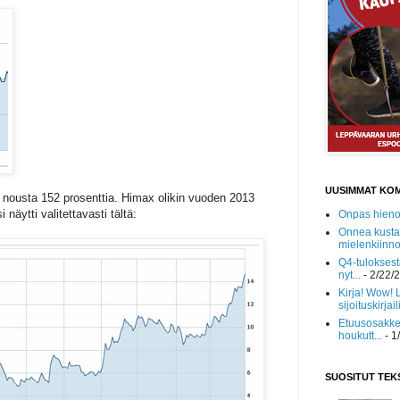
UUSIMMAT KO
 nousta 152 prosenttia. Himax olikin vuoden 2013
äytti valitettavasti tältä:
Onpas hieno!
Onnea kusta
mielenkiinnol
Q4-tuloksest
nyt...
- 2/22/
Kirja! Wow! 
sijoituskirjaili
Etuusosakke
houkutt...
- 1
SUOSITUT TEK