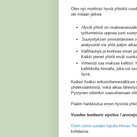
Olen nyt miettinyt hyviä yhtiöitä vuod
ole mitään järkeä:
Hyvät yhtiöt on osakeavaruuden 
työtunneista uppoaa juuri suur
Suuryrityksen ymmärtäminen va
analysointi vie yhtä paljon aik
Vallihautoja ja korkeaa oman pä
Kaikki pienet yhtiöt eivät suink
Virheistä saa maksaa kalliisti
. 
kalliihkolla hinnalla, joka voi os
hyvä.
Kaiken lisäksi erikoistilannesalkkun
yhdeksääntoista, mikä alkaa lähestyä 
Pystynen sittenkin saavuttamaan riittä
Päätin hankkiutua eroon hyvistä yhtiö
Vuoden tuottavin sijoitus / arvosijo
Ostin viime vuoden lopulla Himax Te
kohdassa: