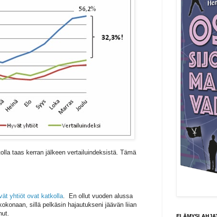
tolla taas kerran jälkeen vertailuindeksistä. Tämä
vät yhtiöt ovat katkolla
. En ollut vuoden alussa
okonaan, sillä pelkäsin hajautukseni jäävän liian
nut.
ELÄMYSLAHJAT