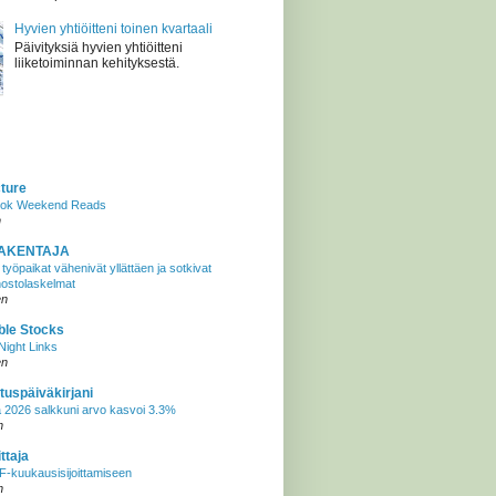
Hyvien yhtiöitteni toinen kvartaali
Päivityksiä hyvien yhtiöitteni
liiketoiminnan kehityksestä.
cture
tok Weekend Reads
n
AKENTAJA
työpaikat vähenivät yllättäen ja sotkivat
ostolaskelmat
en
ble Stocks
ight Links
en
tuspäiväkirjani
 2026 salkkuni arvo kasvoi 3.3%
n
ttaja
-kuukausisijoittamiseen
n