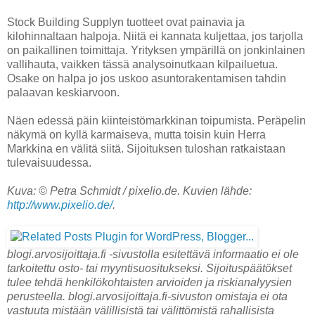
Stock Building Supplyn tuotteet ovat painavia ja
kilohinnaltaan halpoja. Niitä ei kannata kuljettaa, jos tarjolla
on paikallinen toimittaja. Yrityksen ympärillä on jonkinlainen
vallihauta, vaikken tässä analysoinutkaan kilpailuetua.
Osake on halpa jo jos uskoo asuntorakentamisen tahdin
palaavan keskiarvoon.
Näen edessä päin kiinteistömarkkinan toipumista. Peräpelin
näkymä on kyllä karmaiseva, mutta toisin kuin Herra
Markkina en välitä siitä. Sijoituksen tuloshan ratkaistaan
tulevaisuudessa.
Kuva: © Petra Schmidt / pixelio.de. Kuvien lähde:
http://www.pixelio.de/
.
blogi.arvosijoittaja.fi -sivustolla esitettävä informaatio ei ole
tarkoitettu osto- tai myyntisuositukseksi. Sijoituspäätökset
tulee tehdä henkilökohtaisten arvioiden ja riskianalyysien
perusteella. blogi.arvosijoittaja.fi-sivuston omistaja ei ota
vastuuta mistään välillisistä tai välittömistä rahallisista