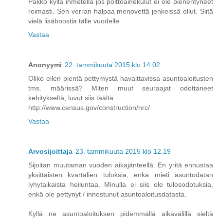
Pakko kyllä ihmetellä jos polttoainekulut ei ole pienentyneet
roimasti. Sen verran halpaa menovettä jenkeissä ollut. Siitä
vielä lisäboostia tälle vuodelle.
Vastaa
Anonyymi
22. tammikuuta 2015 klo 14.02
Oliko eilen pientä pettymystä havaittavissa asuntoaloitusten
tms. määrissä? Miten muut seuraajat odottaneet
kehitykseltä, luvut siis täältä:
http://www.census.gov/construction/nrc/
Vastaa
Arvosijoittaja
23. tammikuuta 2015 klo 12.19
Sijoitan muutaman vuoden aikajänteellä. En yritä ennustaa
yksittäisten kvartalien tuloksia, enkä mieti asuntodatan
lyhytaikaista heiluntaa. Minulla ei siis ole tulosodotuksia,
enkä ole pettynyt / innostunut asuntoaloitusdatasta.
Kyllä ne asuntoaloituksen pidemmällä aikavälillä sieltä