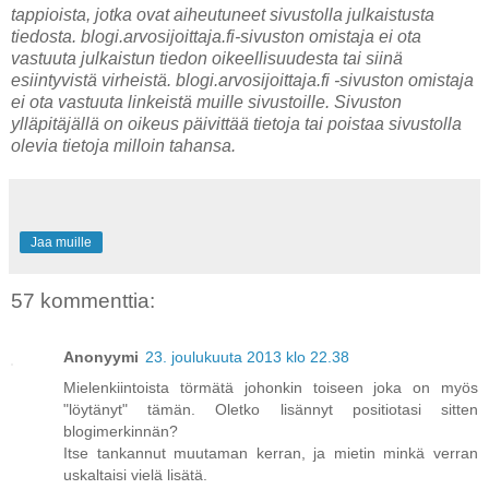
tappioista, jotka ovat aiheutuneet sivustolla julkaistusta
tiedosta. blogi.arvosijoittaja.fi-sivuston omistaja ei ota
vastuuta julkaistun tiedon oikeellisuudesta tai siinä
esiintyvistä virheistä. blogi.arvosijoittaja.fi -sivuston omistaja
ei ota vastuuta linkeistä muille sivustoille. Sivuston
ylläpitäjällä on oikeus päivittää tietoja tai poistaa sivustolla
olevia tietoja milloin tahansa.
Jaa muille
57 kommenttia:
Anonyymi
23. joulukuuta 2013 klo 22.38
Mielenkiintoista törmätä johonkin toiseen joka on myös
"löytänyt" tämän. Oletko lisännyt positiotasi sitten
blogimerkinnän?
Itse tankannut muutaman kerran, ja mietin minkä verran
uskaltaisi vielä lisätä.