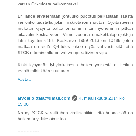
verran Q4-tulosta heikommaksi.
En lähde arvailemaan johtuuko pudotus pelkästään säästä
vai onko taustalla jokin makrotason muutos. Sijoitusteesin
mukaan kysyntä palaa ennemmin tai myöhemmin pitkän
aikavälin keskiarvoon. Viime vuonna omakotitaloprojekteja
lähti käyntiin 618k. Keskiarvo 1959-2013 on 1048k, joten
matkaa on vielä. Q4-tulos tukee myös vahvasti sitä, että
STCK:n tominnalla on vahva operatiivinen vipu.
Riski kysynnän lyhytaikaisesta heikentymisestä ei heiluta
teesiä mihinkään suuntaan.
Vastaa
arvosijoittaja@gmail.com
4. maaliskuuta 2014 klo
19.30
No nyt STCK varoitti ihan virallisestikin, että huono sää on
heikentänyt liiketoimintaa.
--------------