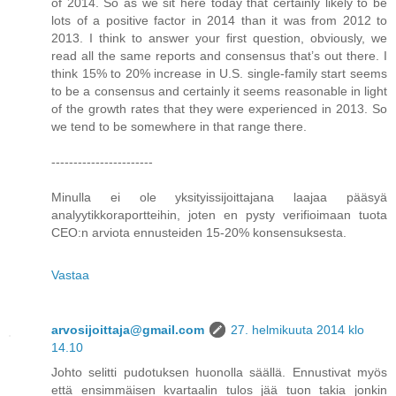
of 2014. So as we sit here today that certainly likely to be
lots of a positive factor in 2014 than it was from 2012 to
2013. I think to answer your first question, obviously, we
read all the same reports and consensus that’s out there. I
think 15% to 20% increase in U.S. single-family start seems
to be a consensus and certainly it seems reasonable in light
of the growth rates that they were experienced in 2013. So
we tend to be somewhere in that range there.
-----------------------
Minulla ei ole yksityissijoittajana laajaa pääsyä
analyytikkoraportteihin, joten en pysty verifioimaan tuota
CEO:n arviota ennusteiden 15-20% konsensuksesta.
Vastaa
arvosijoittaja@gmail.com
27. helmikuuta 2014 klo
14.10
Johto selitti pudotuksen huonolla säällä. Ennustivat myös
että ensimmäisen kvartaalin tulos jää tuon takia jonkin