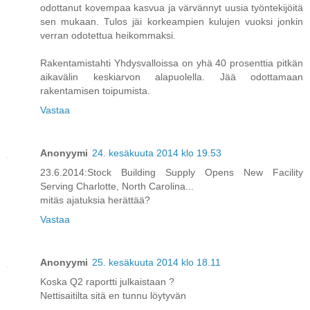
odottanut kovempaa kasvua ja värvännyt uusia työntekijöitä
sen mukaan. Tulos jäi korkeampien kulujen vuoksi jonkin
verran odotettua heikommaksi.
Rakentamistahti Yhdysvalloissa on yhä 40 prosenttia pitkän
aikavälin keskiarvon alapuolella. Jää odottamaan
rakentamisen toipumista.
Vastaa
Anonyymi
24. kesäkuuta 2014 klo 19.53
23.6.2014:Stock Building Supply Opens New Facility
Serving Charlotte, North Carolina...
mitäs ajatuksia herättää?
Vastaa
Anonyymi
25. kesäkuuta 2014 klo 18.11
Koska Q2 raportti julkaistaan ?
Nettisaitilta sitä en tunnu löytyvän