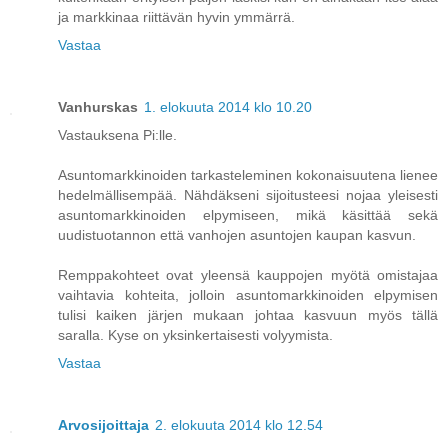
ja markkinaa riittävän hyvin ymmärrä.
Vastaa
Vanhurskas
1. elokuuta 2014 klo 10.20
Vastauksena Pi:lle.
Asuntomarkkinoiden tarkasteleminen kokonaisuutena lienee
hedelmällisempää. Nähdäkseni sijoitusteesi nojaa yleisesti
asuntomarkkinoiden elpymiseen, mikä käsittää sekä
uudistuotannon että vanhojen asuntojen kaupan kasvun.
Remppakohteet ovat yleensä kauppojen myötä omistajaa
vaihtavia kohteita, jolloin asuntomarkkinoiden elpymisen
tulisi kaiken järjen mukaan johtaa kasvuun myös tällä
saralla. Kyse on yksinkertaisesti volyymista.
Vastaa
Arvosijoittaja
2. elokuuta 2014 klo 12.54