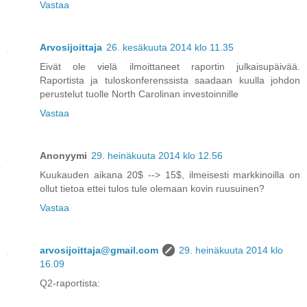
Vastaa
Arvosijoittaja
26. kesäkuuta 2014 klo 11.35
Eivät ole vielä ilmoittaneet raportin julkaisupäivää.
Raportista ja tuloskonferenssista saadaan kuulla johdon
perustelut tuolle North Carolinan investoinnille
Vastaa
Anonyymi
29. heinäkuuta 2014 klo 12.56
Kuukauden aikana 20$ --> 15$, ilmeisesti markkinoilla on
ollut tietoa ettei tulos tule olemaan kovin ruusuinen?
Vastaa
arvosijoittaja@gmail.com
29. heinäkuuta 2014 klo
16.09
Q2-raportista: