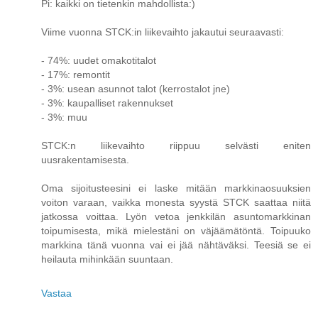
Pi: kaikki on tietenkin mahdollista:)
Viime vuonna STCK:in liikevaihto jakautui seuraavasti:
- 74%: uudet omakotitalot
- 17%: remontit
- 3%: usean asunnot talot (kerrostalot jne)
- 3%: kaupalliset rakennukset
- 3%: muu
STCK:n liikevaihto riippuu selvästi eniten
uusrakentamisesta.
Oma sijoitusteesini ei laske mitään markkinaosuuksien
voiton varaan, vaikka monesta syystä STCK saattaa niitä
jatkossa voittaa. Lyön vetoa jenkkilän asuntomarkkinan
toipumisesta, mikä mielestäni on väjäämätöntä. Toipuuko
markkina tänä vuonna vai ei jää nähtäväksi. Teesiä se ei
heilauta mihinkään suuntaan.
Vastaa