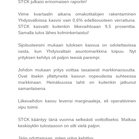
STCK julkaisi erinomaisen raportin!
Viime kvartaalin aikana omakotitalojen rakentaminen
Yhdysvalloissa kasvoi vain 0,6% edellisvuoteen verrattuna.
STCK kasvatti kuitenkin liikevaihtoaan 9,5 prosenttia.
Samalla tulos lähes kolminkertaistui!
Sijoitusteesini mukaan tuloksen kasvua on odotettavissa
vasta, kun Yhdysvaltain asuntomarkkina toipuu. Nyt
yrityksen kehitys oli paljon teesiä parempi.
Johdon mukaan yritys voittaa tasaisesti markkinaosuutta.
Ovat itsekin yllättyneitä kasvun nopeudesta suhteessa
markkinaan. Heinäkuussa tahti on kuitenkin jatkunut
samanlaisena.
Liikevaihdon kasvu levensi marginaaleja, eli operatiivinen
vipu toimii.
STCK kääntyy tänä vuonna selkeästi voittolliseksi. Matkaa
keskisyklin tulostasoon on silti vielä paljon.
Jään odottamaan, miten yritys kehittyy.