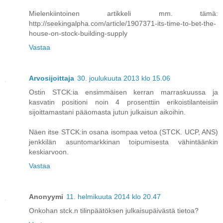
Mielenkiintoinen artikkeli mm. tämä:
http://seekingalpha.com/article/1907371-its-time-to-bet-the-
house-on-stock-building-supply
Vastaa
Arvosijoittaja
30. joulukuuta 2013 klo 15.06
Ostin STCK:ia ensimmäisen kerran marraskuussa ja
kasvatin positioni noin 4 prosenttiin erikoistilanteisiin
sijoittamastani pääomasta jutun julkaisun aikoihin.
Näen itse STCK:in osana isompaa vetoa (STCK. UCP, ANS)
jenkkilän asuntomarkkinan toipumisesta vähintäänkin
keskiarvoon.
Vastaa
Anonyymi
11. helmikuuta 2014 klo 20.47
Onkohan stck.n tilinpäätöksen julkaisupäivästä tietoa?