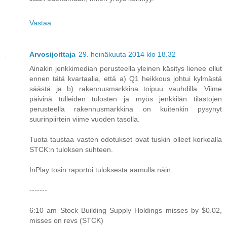
Vastaa
Arvosijoittaja
29. heinäkuuta 2014 klo 18.32
Ainakin jenkkimedian perusteella yleinen käsitys lienee ollut
ennen tätä kvartaalia, että a) Q1 heikkous johtui kylmästä
säästä ja b) rakennusmarkkina toipuu vauhdilla. Viime
päivinä tulleiden tulosten ja myös jenkkilän tilastojen
perusteella rakennusmarkkina on kuitenkin pysynyt
suurinpiirtein viime vuoden tasolla.
Tuota taustaa vasten odotukset ovat tuskin olleet korkealla
STCK:n tuloksen suhteen.
InPlay tosin raportoi tuloksesta aamulla näin:
-------
6:10 am Stock Building Supply Holdings misses by $0.02,
misses on revs (STCK)