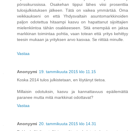
pörssikurssissa. Osakehan tippui lähes viisi prosenttia
tulosjulkistuksen jälkeen. Tätä on vaikea ymmärtää. Oma
veikkaukseni on että Yhdysvaltain asuntomarkkinoiden
paljon odotettua hitaampi kasvu on hapattanut sijoittajien
mielenkiintoa tähän osakkeeseen. Sitä enempää en jaksa
markkinan toimintaa pohtia, vaan totean että yritys kehittyy
teesin mukaan ja yrityksen arvo kasvaa. Se riittää minulle.
Vastaa
Anonyymi
19. tammikuuta 2015 klo 11.15
Koska 2014 tulos julkistetaan, en löytänyt tietoa.
Millaisin odotuksin, kasvu ja kannattavuus epäilemättä
paranee mutta mitä markkinat odottavat?
Vastaa
Anonyymi
20. tammikuuta 2015 klo 14.31