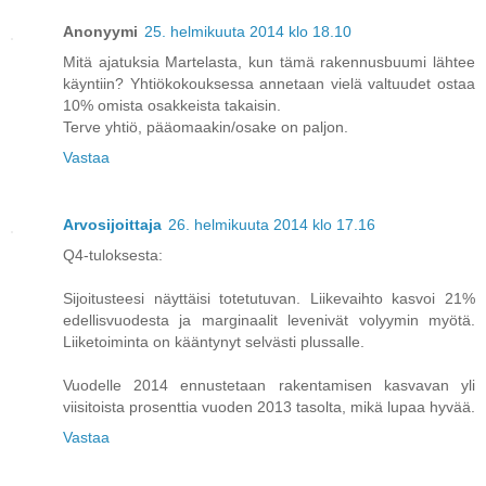
Anonyymi
25. helmikuuta 2014 klo 18.10
Mitä ajatuksia Martelasta, kun tämä rakennusbuumi lähtee
käyntiin? Yhtiökokouksessa annetaan vielä valtuudet ostaa
10% omista osakkeista takaisin.
Terve yhtiö, pääomaakin/osake on paljon.
Vastaa
Arvosijoittaja
26. helmikuuta 2014 klo 17.16
Q4-tuloksesta:
Sijoitusteesi näyttäisi totetutuvan. Liikevaihto kasvoi 21%
edellisvuodesta ja marginaalit levenivät volyymin myötä.
Liiketoiminta on kääntynyt selvästi plussalle.
Vuodelle 2014 ennustetaan rakentamisen kasvavan yli
viisitoista prosenttia vuoden 2013 tasolta, mikä lupaa hyvää.
Vastaa