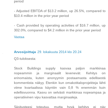
period
- Adjusted EBITDA of $13.2 million, up 26.5%, compared to
$10.4 million in the prior year period
- Cash provided by operating activities of $16.7 million, up
302.0%, compared to $4.2 million in the prior year period
Vastaa
Arvosijoittaja
29. lokakuuta 2014 klo 20.24
Q3-tuloksesta:
Stock Buildings supply kasvaa paljon markkinaa
nopeammin ja marginaalit levenevät. Kehitys on
erinomaista, kuten anonyymin postaamasta edellisestä
kommentista näkyy. Etenkin kun omakotitaloprojekteja lähti
viime kvartaalissa käyntiin vain 0,8 % enemmän kuin
edellisvuonna. Kasvu on selvästi markkinaa nopeampaa ja
operatiivinen vipu kasvattaa marginaaleja.
Sijoitusteesi toteutuu, mutta hyvä kehitys ei näy