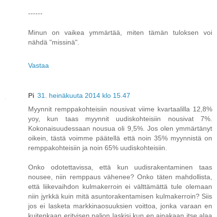
------
Minun on vaikea ymmärtää, miten tämän tuloksen voi
nähdä "missinä".
Vastaa
Pi
31. heinäkuuta 2014 klo 15.47
Myynnit remppakohteisiin nousivat viime kvartaalilla 12,8%
yoy, kun taas myynnit uudiskohteisiin nousivat 7%.
Kokonaisuudessaan nousua oli 9,5%. Jos olen ymmärtänyt
oikein, tästä voimme päätellä että noin 35% myynnistä on
remppakohteisiin ja noin 65% uudiskohteisiin.
Onko odotettavissa, että kun uudisrakentaminen taas
nousee, niin remppaus vähenee? Onko täten mahdollista,
että liikevaihdon kulmakerroin ei välttämättä tule olemaan
niin jyrkkä kuin mitä asuntorakentamisen kulmakerroin? Siis
jos ei lasketa markkinaosuuksien voittoa, jonka varaan en
kuitenkaan erityisen paljon laskisi kun en ainakaan itse alaa