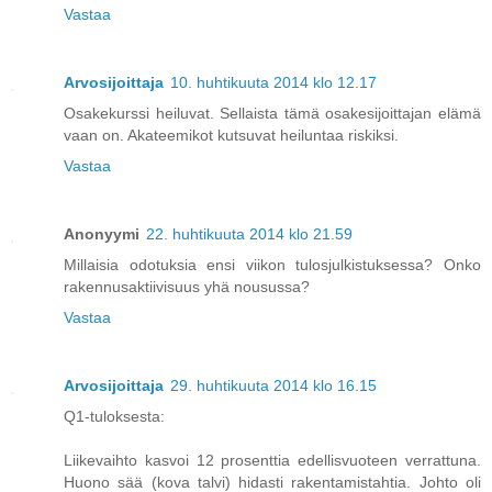
Vastaa
Arvosijoittaja
10. huhtikuuta 2014 klo 12.17
Osakekurssi heiluvat. Sellaista tämä osakesijoittajan elämä
vaan on. Akateemikot kutsuvat heiluntaa riskiksi.
Vastaa
Anonyymi
22. huhtikuuta 2014 klo 21.59
Millaisia odotuksia ensi viikon tulosjulkistuksessa? Onko
rakennusaktiivisuus yhä nousussa?
Vastaa
Arvosijoittaja
29. huhtikuuta 2014 klo 16.15
Q1-tuloksesta:
Liikevaihto kasvoi 12 prosenttia edellisvuoteen verrattuna.
Huono sää (kova talvi) hidasti rakentamistahtia. Johto oli