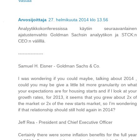
Vastaa
Arvosijoittaja
27. helmikuuta 2014 klo 13.56
Analyytikkokonferessissa käytiin seuraavanlainen
ajatustenvahto Goldman Sachsin analyytikon ja STCK:n
CEO:n välilllä.
----------------
Samuel H. Eisner - Goldman Sachs & Co.
I was wondering if you could maybe, talking about 2014 ,
could you may be give a little bit more granularity on what
your expectations are for housing starts and if I look at your
growth rates, for 2013, it seems that you grew about 2x of
the market or 2x of the new starts market, so I’m wondering
if that relationship should still hold again in 2014?
Jeff Rea - President and Chief Executive Officer
Certainly there were some inflation benefits for the full year