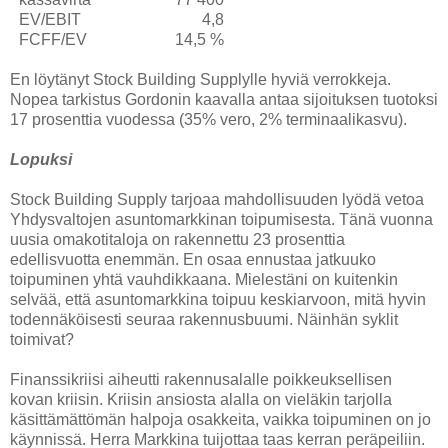
EV/EBIT
4,8
FCFF/EV
14,5 %
En löytänyt Stock Building Supplylle hyviä verrokkeja.
Nopea tarkistus Gordonin kaavalla antaa sijoituksen tuotoksi
17 prosenttia vuodessa (35% vero, 2% terminaalikasvu).
Lopuksi
Stock Building Supply tarjoaa mahdollisuuden lyödä vetoa
Yhdysvaltojen asuntomarkkinan toipumisesta. Tänä vuonna
uusia omakotitaloja on rakennettu 23 prosenttia
edellisvuotta enemmän. En osaa ennustaa jatkuuko
toipuminen yhtä vauhdikkaana. Mielestäni on kuitenkin
selvää, että asuntomarkkina toipuu keskiarvoon, mitä hyvin
todennäköisesti seuraa rakennusbuumi. Näinhän syklit
toimivat?
Finanssikriisi aiheutti rakennusalalle poikkeuksellisen
kovan kriisin. Kriisin ansiosta alalla on vieläkin tarjolla
käsittämättömän halpoja osakkeita, vaikka toipuminen on jo
käynnissä. Herra Markkina tuijottaa taas kerran peräpeiliin.