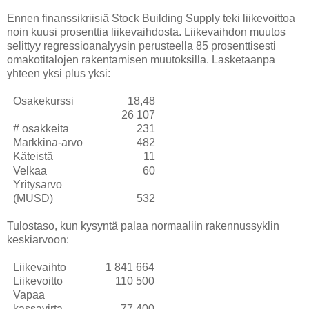
Ennen finanssikriisiä Stock Building Supply teki liikevoittoa
noin kuusi prosenttia liikevaihdosta. Liikevaihdon muutos
selittyy regressioanalyysin perusteella 85 prosenttisesti
omakotitalojen rakentamisen muutoksilla. Lasketaanpa
yhteen yksi plus yksi:
Osakekurssi
18,48
26 107
# osakkeita
231
Markkina-arvo
482
Käteistä
11
Velkaa
60
Yritysarvo
(MUSD)
532
Tulostaso, kun kysyntä palaa normaaliin rakennussyklin
keskiarvoon:
Liikevaihto
1 841 664
Liikevoitto
110 500
Vapaa
kassavirta
77 400