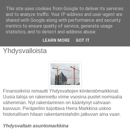
This site uses cookies from Google to deliver its services
and to analyze traffic. Your IP address and user-agent are
shared with Google along with performance and security
metrics to ensure quality of service, generate usage
statistics, and to detect and address abuse.
maanantai 2. joulukuuta 2013
LEARN MORE
GOT IT
Rakennustarvikkeiden jakelija
Yhdysvalloista
Finanssikriisi romautti Yhdysvaltojen kiinteistömarkkinat.
Uusia taloja on rakennettu viime vuosina puolet normaalia
vähemmän. Nyt rakentaminen on kääntynyt vahvaan
kasvuun. Peräpeiliin tuijottava Herra Markkina uskoo
historiallisen hitaan rakentamistahdin jatkuvan aina vaan.
Yhdysvaltain asuntomarkkina