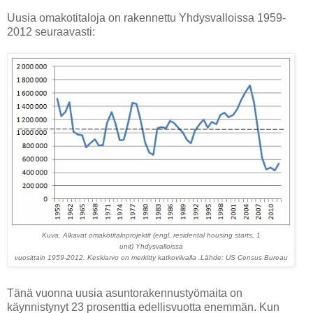
Uusia omakotitaloja on rakennettu Yhdysvalloissa 1959-
2012 seuraavasti:
Kuva. Alkavat omakotitaloprojektit (engl. residental housing starts, 1
unit)
Yhdysvalloissa
vuosittain 1959-2012. Keskiarvo on merkitty katkoviivalla .
Lähde: US Census Bureau
Tänä vuonna uusia asuntorakennustyömaita on
käynnistynyt 23 prosenttia edellisvuotta enemmän. Kun