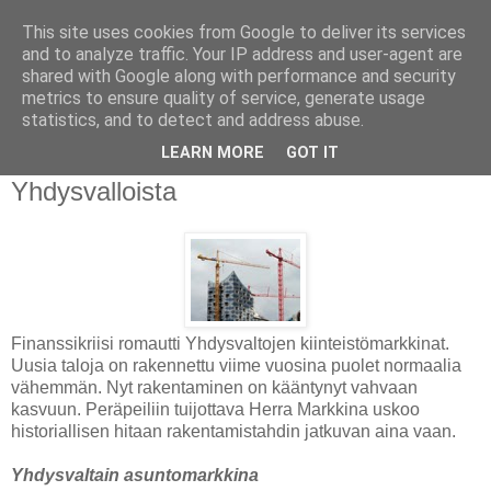
This site uses cookies from Google to deliver its services
and to analyze traffic. Your IP address and user-agent are
shared with Google along with performance and security
metrics to ensure quality of service, generate usage
statistics, and to detect and address abuse.
maanantai 2. joulukuuta 2013
LEARN MORE
GOT IT
Rakennustarvikkeiden jakelija
Yhdysvalloista
Finanssikriisi romautti Yhdysvaltojen kiinteistömarkkinat.
Uusia taloja on rakennettu viime vuosina puolet normaalia
vähemmän. Nyt rakentaminen on kääntynyt vahvaan
kasvuun. Peräpeiliin tuijottava Herra Markkina uskoo
historiallisen hitaan rakentamistahdin jatkuvan aina vaan.
Yhdysvaltain asuntomarkkina