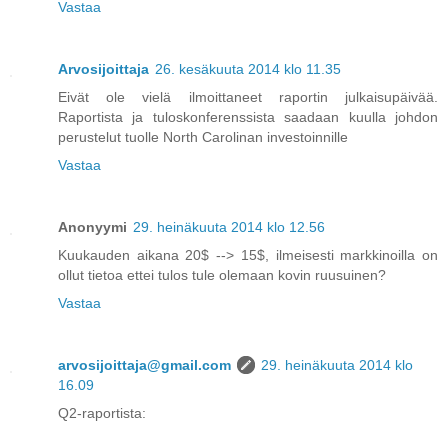
Vastaa
Arvosijoittaja
26. kesäkuuta 2014 klo 11.35
Eivät ole vielä ilmoittaneet raportin julkaisupäivää.
Raportista ja tuloskonferenssista saadaan kuulla johdon
perustelut tuolle North Carolinan investoinnille
Vastaa
Anonyymi
29. heinäkuuta 2014 klo 12.56
Kuukauden aikana 20$ --> 15$, ilmeisesti markkinoilla on
ollut tietoa ettei tulos tule olemaan kovin ruusuinen?
Vastaa
arvosijoittaja@gmail.com
29. heinäkuuta 2014 klo
16.09
Q2-raportista: