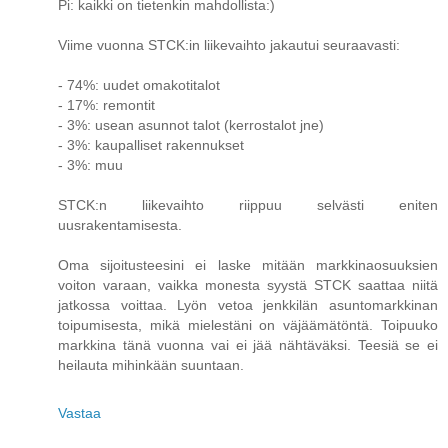
Pi: kaikki on tietenkin mahdollista:)
Viime vuonna STCK:in liikevaihto jakautui seuraavasti:
- 74%: uudet omakotitalot
- 17%: remontit
- 3%: usean asunnot talot (kerrostalot jne)
- 3%: kaupalliset rakennukset
- 3%: muu
STCK:n liikevaihto riippuu selvästi eniten
uusrakentamisesta.
Oma sijoitusteesini ei laske mitään markkinaosuuksien
voiton varaan, vaikka monesta syystä STCK saattaa niitä
jatkossa voittaa. Lyön vetoa jenkkilän asuntomarkkinan
toipumisesta, mikä mielestäni on väjäämätöntä. Toipuuko
markkina tänä vuonna vai ei jää nähtäväksi. Teesiä se ei
heilauta mihinkään suuntaan.
Vastaa