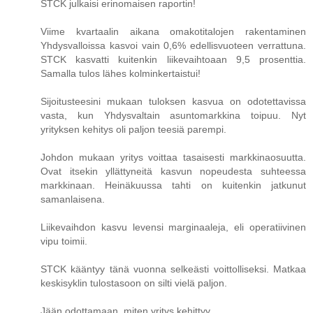
STCK julkaisi erinomaisen raportin!
Viime kvartaalin aikana omakotitalojen rakentaminen
Yhdysvalloissa kasvoi vain 0,6% edellisvuoteen verrattuna.
STCK kasvatti kuitenkin liikevaihtoaan 9,5 prosenttia.
Samalla tulos lähes kolminkertaistui!
Sijoitusteesini mukaan tuloksen kasvua on odotettavissa
vasta, kun Yhdysvaltain asuntomarkkina toipuu. Nyt
yrityksen kehitys oli paljon teesiä parempi.
Johdon mukaan yritys voittaa tasaisesti markkinaosuutta.
Ovat itsekin yllättyneitä kasvun nopeudesta suhteessa
markkinaan. Heinäkuussa tahti on kuitenkin jatkunut
samanlaisena.
Liikevaihdon kasvu levensi marginaaleja, eli operatiivinen
vipu toimii.
STCK kääntyy tänä vuonna selkeästi voittolliseksi. Matkaa
keskisyklin tulostasoon on silti vielä paljon.
Jään odottamaan, miten yritys kehittyy.