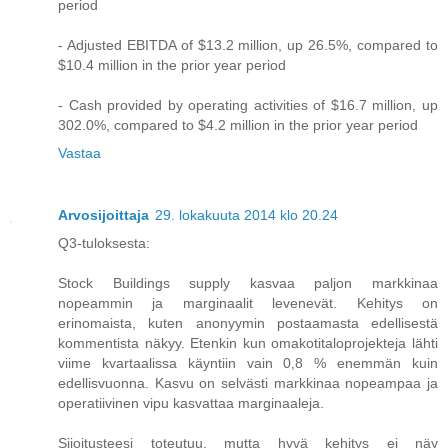
period
- Adjusted EBITDA of $13.2 million, up 26.5%, compared to
$10.4 million in the prior year period
- Cash provided by operating activities of $16.7 million, up
302.0%, compared to $4.2 million in the prior year period
Vastaa
Arvosijoittaja
29. lokakuuta 2014 klo 20.24
Q3-tuloksesta:
Stock Buildings supply kasvaa paljon markkinaa
nopeammin ja marginaalit levenevät. Kehitys on
erinomaista, kuten anonyymin postaamasta edellisestä
kommentista näkyy. Etenkin kun omakotitaloprojekteja lähti
viime kvartaalissa käyntiin vain 0,8 % enemmän kuin
edellisvuonna. Kasvu on selvästi markkinaa nopeampaa ja
operatiivinen vipu kasvattaa marginaaleja.
Sijoitusteesi toteutuu, mutta hyvä kehitys ei näy