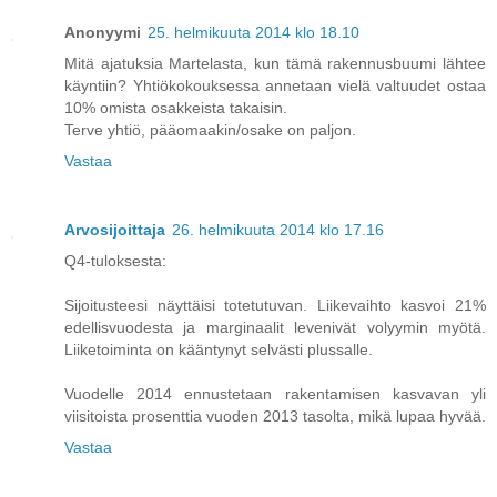
Anonyymi
25. helmikuuta 2014 klo 18.10
Mitä ajatuksia Martelasta, kun tämä rakennusbuumi lähtee
käyntiin? Yhtiökokouksessa annetaan vielä valtuudet ostaa
10% omista osakkeista takaisin.
Terve yhtiö, pääomaakin/osake on paljon.
Vastaa
Arvosijoittaja
26. helmikuuta 2014 klo 17.16
Q4-tuloksesta:
Sijoitusteesi näyttäisi totetutuvan. Liikevaihto kasvoi 21%
edellisvuodesta ja marginaalit levenivät volyymin myötä.
Liiketoiminta on kääntynyt selvästi plussalle.
Vuodelle 2014 ennustetaan rakentamisen kasvavan yli
viisitoista prosenttia vuoden 2013 tasolta, mikä lupaa hyvää.
Vastaa