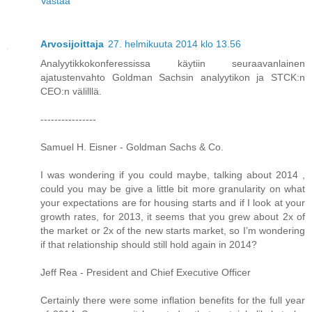
Vastaa
Arvosijoittaja
27. helmikuuta 2014 klo 13.56
Analyytikkokonferessissa käytiin seuraavanlainen
ajatustenvahto Goldman Sachsin analyytikon ja STCK:n
CEO:n välilllä.
----------------
Samuel H. Eisner - Goldman Sachs & Co.
I was wondering if you could maybe, talking about 2014 ,
could you may be give a little bit more granularity on what
your expectations are for housing starts and if I look at your
growth rates, for 2013, it seems that you grew about 2x of
the market or 2x of the new starts market, so I’m wondering
if that relationship should still hold again in 2014?
Jeff Rea - President and Chief Executive Officer
Certainly there were some inflation benefits for the full year