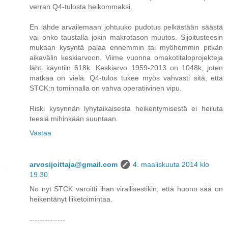
verran Q4-tulosta heikommaksi.
En lähde arvailemaan johtuuko pudotus pelkästään säästä
vai onko taustalla jokin makrotason muutos. Sijoitusteesin
mukaan kysyntä palaa ennemmin tai myöhemmin pitkän
aikavälin keskiarvoon. Viime vuonna omakotitaloprojekteja
lähti käyntiin 618k. Keskiarvo 1959-2013 on 1048k, joten
matkaa on vielä. Q4-tulos tukee myös vahvasti sitä, että
STCK:n tominnalla on vahva operatiivinen vipu.
Riski kysynnän lyhytaikaisesta heikentymisestä ei heiluta
teesiä mihinkään suuntaan.
Vastaa
arvosijoittaja@gmail.com
4. maaliskuuta 2014 klo
19.30
No nyt STCK varoitti ihan virallisestikin, että huono sää on
heikentänyt liiketoimintaa.
--------------