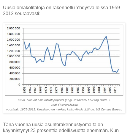
Uusia omakotitaloja on rakennettu Yhdysvalloissa 1959-
2012 seuraavasti:
Kuva. Alkavat omakotitaloprojektit (engl. residental housing starts, 1
unit)
Yhdysvalloissa
vuosittain 1959-2012. Keskiarvo on merkitty katkoviivalla .
Lähde: US Census Bureau
Tänä vuonna uusia asuntorakennustyömaita on
käynnistynyt 23 prosenttia edellisvuotta enemmän. Kun