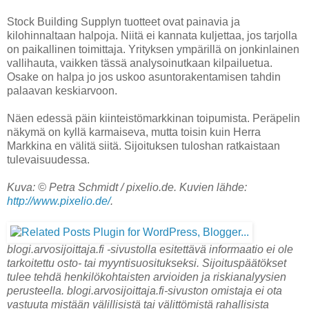
Stock Building Supplyn tuotteet ovat painavia ja
kilohinnaltaan halpoja. Niitä ei kannata kuljettaa, jos tarjolla
on paikallinen toimittaja. Yrityksen ympärillä on jonkinlainen
vallihauta, vaikken tässä analysoinutkaan kilpailuetua.
Osake on halpa jo jos uskoo asuntorakentamisen tahdin
palaavan keskiarvoon.
Näen edessä päin kiinteistömarkkinan toipumista. Peräpelin
näkymä on kyllä karmaiseva, mutta toisin kuin Herra
Markkina en välitä siitä. Sijoituksen tuloshan ratkaistaan
tulevaisuudessa.
Kuva: © Petra Schmidt / pixelio.de. Kuvien lähde:
http://www.pixelio.de/
.
blogi.arvosijoittaja.fi -sivustolla esitettävä informaatio ei ole
tarkoitettu osto- tai myyntisuositukseksi. Sijoituspäätökset
tulee tehdä henkilökohtaisten arvioiden ja riskianalyysien
perusteella. blogi.arvosijoittaja.fi-sivuston omistaja ei ota
vastuuta mistään välillisistä tai välittömistä rahallisista