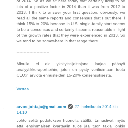
of 2014. So as we sit here today that certainly likely to be
lots of a positive factor in 2014 than it was from 2012 to
2013. I think to answer your first question, obviously, we
read all the same reports and consensus that’s out there. I
think 15% to 20% increase in U.S. single-family start seems
to be a consensus and certainly it seems reasonable in light
of the growth rates that they were experienced in 2013. So
we tend to be somewhere in that range there.
-----------------------
Minulla ei ole yksityissijoittajana laajaa pääsyä
analyytikkoraportteihin, joten en pysty verifioimaan tuota
CEO:n arviota ennusteiden 15-20% konsensuksesta.
Vastaa
arvosijoittaja@gmail.com
27. helmikuuta 2014 klo
14.10
Johto selitti pudotuksen huonolla säällä. Ennustivat myös
että ensimmäisen kvartaalin tulos jää tuon takia jonkin