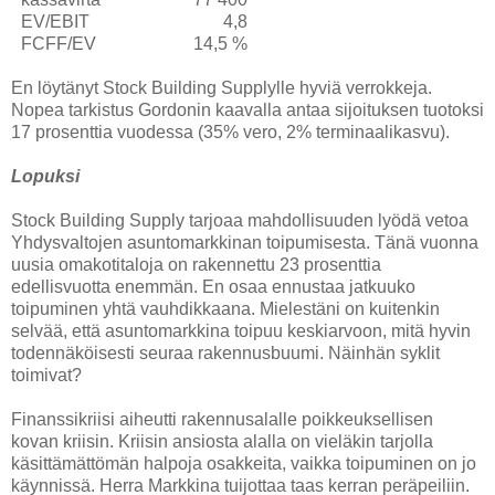
EV/EBIT
4,8
FCFF/EV
14,5 %
En löytänyt Stock Building Supplylle hyviä verrokkeja.
Nopea tarkistus Gordonin kaavalla antaa sijoituksen tuotoksi
17 prosenttia vuodessa (35% vero, 2% terminaalikasvu).
Lopuksi
Stock Building Supply tarjoaa mahdollisuuden lyödä vetoa
Yhdysvaltojen asuntomarkkinan toipumisesta. Tänä vuonna
uusia omakotitaloja on rakennettu 23 prosenttia
edellisvuotta enemmän. En osaa ennustaa jatkuuko
toipuminen yhtä vauhdikkaana. Mielestäni on kuitenkin
selvää, että asuntomarkkina toipuu keskiarvoon, mitä hyvin
todennäköisesti seuraa rakennusbuumi. Näinhän syklit
toimivat?
Finanssikriisi aiheutti rakennusalalle poikkeuksellisen
kovan kriisin. Kriisin ansiosta alalla on vieläkin tarjolla
käsittämättömän halpoja osakkeita, vaikka toipuminen on jo
käynnissä. Herra Markkina tuijottaa taas kerran peräpeiliin.