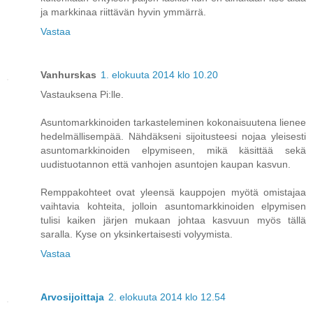
ja markkinaa riittävän hyvin ymmärrä.
Vastaa
Vanhurskas
1. elokuuta 2014 klo 10.20
Vastauksena Pi:lle.
Asuntomarkkinoiden tarkasteleminen kokonaisuutena lienee
hedelmällisempää. Nähdäkseni sijoitusteesi nojaa yleisesti
asuntomarkkinoiden elpymiseen, mikä käsittää sekä
uudistuotannon että vanhojen asuntojen kaupan kasvun.
Remppakohteet ovat yleensä kauppojen myötä omistajaa
vaihtavia kohteita, jolloin asuntomarkkinoiden elpymisen
tulisi kaiken järjen mukaan johtaa kasvuun myös tällä
saralla. Kyse on yksinkertaisesti volyymista.
Vastaa
Arvosijoittaja
2. elokuuta 2014 klo 12.54