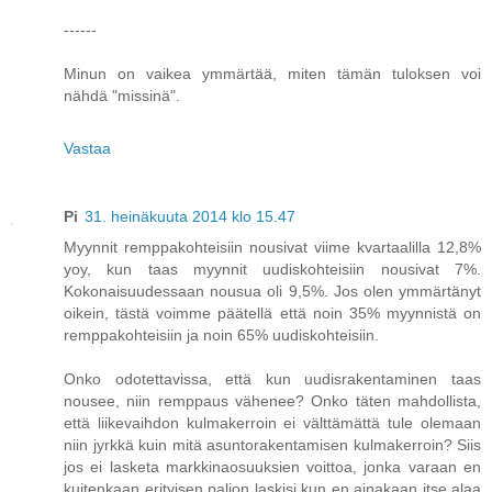
------
Minun on vaikea ymmärtää, miten tämän tuloksen voi
nähdä "missinä".
Vastaa
Pi
31. heinäkuuta 2014 klo 15.47
Myynnit remppakohteisiin nousivat viime kvartaalilla 12,8%
yoy, kun taas myynnit uudiskohteisiin nousivat 7%.
Kokonaisuudessaan nousua oli 9,5%. Jos olen ymmärtänyt
oikein, tästä voimme päätellä että noin 35% myynnistä on
remppakohteisiin ja noin 65% uudiskohteisiin.
Onko odotettavissa, että kun uudisrakentaminen taas
nousee, niin remppaus vähenee? Onko täten mahdollista,
että liikevaihdon kulmakerroin ei välttämättä tule olemaan
niin jyrkkä kuin mitä asuntorakentamisen kulmakerroin? Siis
jos ei lasketa markkinaosuuksien voittoa, jonka varaan en
kuitenkaan erityisen paljon laskisi kun en ainakaan itse alaa