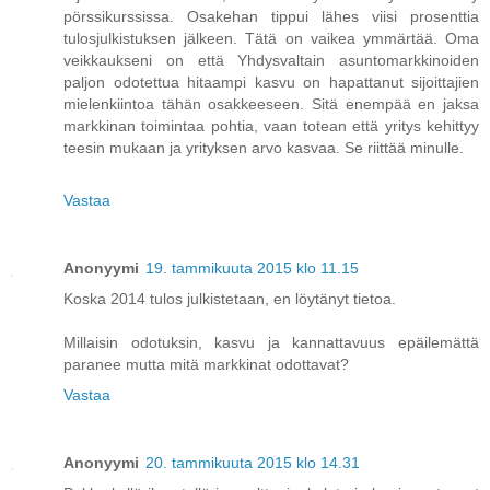
pörssikurssissa. Osakehan tippui lähes viisi prosenttia
tulosjulkistuksen jälkeen. Tätä on vaikea ymmärtää. Oma
veikkaukseni on että Yhdysvaltain asuntomarkkinoiden
paljon odotettua hitaampi kasvu on hapattanut sijoittajien
mielenkiintoa tähän osakkeeseen. Sitä enempää en jaksa
markkinan toimintaa pohtia, vaan totean että yritys kehittyy
teesin mukaan ja yrityksen arvo kasvaa. Se riittää minulle.
Vastaa
Anonyymi
19. tammikuuta 2015 klo 11.15
Koska 2014 tulos julkistetaan, en löytänyt tietoa.
Millaisin odotuksin, kasvu ja kannattavuus epäilemättä
paranee mutta mitä markkinat odottavat?
Vastaa
Anonyymi
20. tammikuuta 2015 klo 14.31