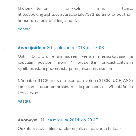
Mielenkiintoinen artikkeli mm. tämä:
http://seekingalpha.com/article/1907371-its-time-to-bet-the-
house-on-stock-building-supply
Vastaa
Arvosijoittaja
30. joulukuuta 2013 klo 15.06
Ostin STCK:ia ensimmäisen kerran marraskuussa ja
kasvatin positioni noin 4 prosenttiin erikoistilanteisiin
sijoittamastani pääomasta jutun julkaisun aikoihin.
Näen itse STCK:in osana isompaa vetoa (STCK. UCP, ANS)
jenkkilän asuntomarkkinan toipumisesta vähintäänkin
keskiarvoon.
Vastaa
Anonyymi
11. helmikuuta 2014 klo 20.47
Onkohan stck.n tilinpäätöksen julkaisupäivästä tietoa?