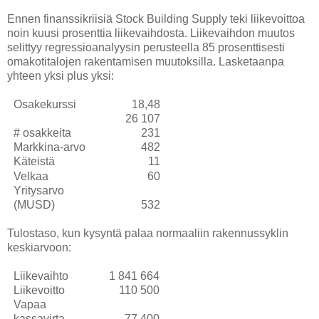
Ennen finanssikriisiä Stock Building Supply teki liikevoittoa
noin kuusi prosenttia liikevaihdosta. Liikevaihdon muutos
selittyy regressioanalyysin perusteella 85 prosenttisesti
omakotitalojen rakentamisen muutoksilla. Lasketaanpa
yhteen yksi plus yksi:
Osakekurssi
18,48
26 107
# osakkeita
231
Markkina-arvo
482
Käteistä
11
Velkaa
60
Yritysarvo
(MUSD)
532
Tulostaso, kun kysyntä palaa normaaliin rakennussyklin
keskiarvoon:
Liikevaihto
1 841 664
Liikevoitto
110 500
Vapaa
kassavirta
77 400