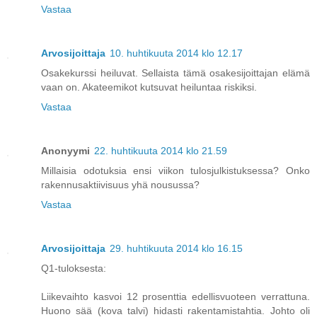
Vastaa
Arvosijoittaja
10. huhtikuuta 2014 klo 12.17
Osakekurssi heiluvat. Sellaista tämä osakesijoittajan elämä
vaan on. Akateemikot kutsuvat heiluntaa riskiksi.
Vastaa
Anonyymi
22. huhtikuuta 2014 klo 21.59
Millaisia odotuksia ensi viikon tulosjulkistuksessa? Onko
rakennusaktiivisuus yhä nousussa?
Vastaa
Arvosijoittaja
29. huhtikuuta 2014 klo 16.15
Q1-tuloksesta:
Liikevaihto kasvoi 12 prosenttia edellisvuoteen verrattuna.
Huono sää (kova talvi) hidasti rakentamistahtia. Johto oli