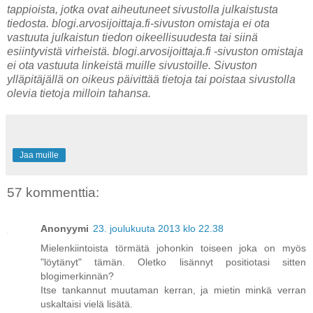
tappioista, jotka ovat aiheutuneet sivustolla julkaistusta
tiedosta. blogi.arvosijoittaja.fi-sivuston omistaja ei ota
vastuuta julkaistun tiedon oikeellisuudesta tai siinä
esiintyvistä virheistä. blogi.arvosijoittaja.fi -sivuston omistaja
ei ota vastuuta linkeistä muille sivustoille. Sivuston
ylläpitäjällä on oikeus päivittää tietoja tai poistaa sivustolla
olevia tietoja milloin tahansa.
Jaa muille
57 kommenttia:
Anonyymi
23. joulukuuta 2013 klo 22.38
Mielenkiintoista törmätä johonkin toiseen joka on myös
"löytänyt" tämän. Oletko lisännyt positiotasi sitten
blogimerkinnän?
Itse tankannut muutaman kerran, ja mietin minkä verran
uskaltaisi vielä lisätä.