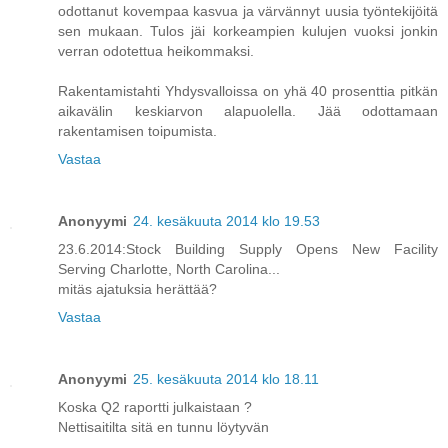
odottanut kovempaa kasvua ja värvännyt uusia työntekijöitä
sen mukaan. Tulos jäi korkeampien kulujen vuoksi jonkin
verran odotettua heikommaksi.
Rakentamistahti Yhdysvalloissa on yhä 40 prosenttia pitkän
aikavälin keskiarvon alapuolella. Jää odottamaan
rakentamisen toipumista.
Vastaa
Anonyymi
24. kesäkuuta 2014 klo 19.53
23.6.2014:Stock Building Supply Opens New Facility
Serving Charlotte, North Carolina...
mitäs ajatuksia herättää?
Vastaa
Anonyymi
25. kesäkuuta 2014 klo 18.11
Koska Q2 raportti julkaistaan ?
Nettisaitilta sitä en tunnu löytyvän