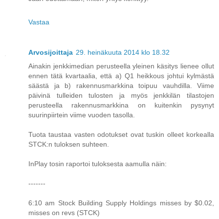
Vastaa
Arvosijoittaja
29. heinäkuuta 2014 klo 18.32
Ainakin jenkkimedian perusteella yleinen käsitys lienee ollut
ennen tätä kvartaalia, että a) Q1 heikkous johtui kylmästä
säästä ja b) rakennusmarkkina toipuu vauhdilla. Viime
päivinä tulleiden tulosten ja myös jenkkilän tilastojen
perusteella rakennusmarkkina on kuitenkin pysynyt
suurinpiirtein viime vuoden tasolla.
Tuota taustaa vasten odotukset ovat tuskin olleet korkealla
STCK:n tuloksen suhteen.
InPlay tosin raportoi tuloksesta aamulla näin:
-------
6:10 am Stock Building Supply Holdings misses by $0.02,
misses on revs (STCK)