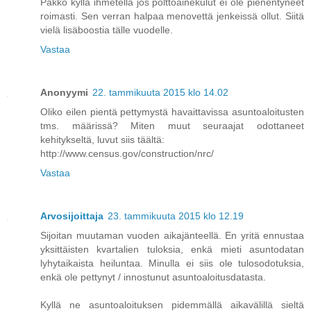
Pakko kyllä ihmetellä jos polttoainekulut ei ole pienentyneet
roimasti. Sen verran halpaa menovettä jenkeissä ollut. Siitä
vielä lisäboostia tälle vuodelle.
Vastaa
Anonyymi
22. tammikuuta 2015 klo 14.02
Oliko eilen pientä pettymystä havaittavissa asuntoaloitusten
tms. määrissä? Miten muut seuraajat odottaneet
kehitykseltä, luvut siis täältä:
http://www.census.gov/construction/nrc/
Vastaa
Arvosijoittaja
23. tammikuuta 2015 klo 12.19
Sijoitan muutaman vuoden aikajänteellä. En yritä ennustaa
yksittäisten kvartalien tuloksia, enkä mieti asuntodatan
lyhytaikaista heiluntaa. Minulla ei siis ole tulosodotuksia,
enkä ole pettynyt / innostunut asuntoaloitusdatasta.
Kyllä ne asuntoaloituksen pidemmällä aikavälillä sieltä