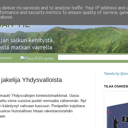
deliver its services and to analyze traffic. Your IP address and
formance and security metrics to ensure quality of service, ge
 abuse.
taminen
Tweets by @arvo
jakelija Yhdysvalloista
TILAA OSAKES
romautti Yhdysvaltojen kiinteistömarkkinat. Uusia
nettu viime vuosina puolet normaalia vähemmän. Nyt
 kääntynyt vahvaan kasvuun. Peräpeiliin tuijottava
uskoo historiallisen hitaan rakentamistahdin
aan.