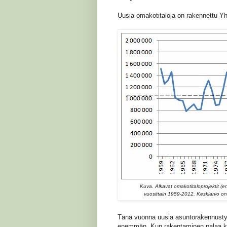
Uusia omakotitaloja on rakennettu Y
Kuva. Alkavat omakotitaloprojektit (en
vuosittain 1959-2012. Keskiarvo on m
Tänä vuonna uusia asuntorakennustyö
enemmän. Kun rakentaminen palaa ko