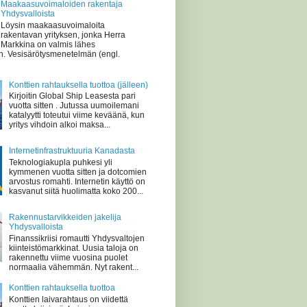
Maakaasuvoimaloiden rakentaja
Yhdysvalloista
Löysin maakaasuvoimaloita
rakentavan yrityksen, jonka Herra
Markkina on valmis lähes
n. Vesisärötysmenetelmän (engl.
Konttien rahtauksella tuottoa (jälleen)
Kirjoitin Global Ship Leasesta pari
vuotta sitten . Jutussa uumoilemani
katalyytti toteutui viime keväänä, kun
yritys vihdoin alkoi maksa...
Internetinfrastruktuuria Kanadasta
Teknologiakupla puhkesi yli
kymmenen vuotta sitten ja dotcomien
arvostus romahti. Internetin käyttö on
kasvanut siitä huolimatta koko 200...
Rakennustarvikkeiden jakelija
Yhdysvalloista
Finanssikriisi romautti Yhdysvaltojen
kiinteistömarkkinat. Uusia taloja on
rakennettu viime vuosina puolet
normaalia vähemmän. Nyt rakent...
Konttien rahtauksella tuottoa
Konttien laivarahtaus on viidettä