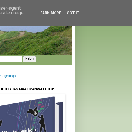
 user-agent
nerate usage
LEARN MORE
GOT IT
sijoittaja
IJOITTAJAN MAAILMANVALLOITUS