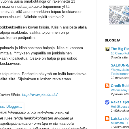
vuonna uusia omakotitaloja on rakennettu 23
n osaa ennustaa jatkuuko toipuminen yhtä
n selvää, että asuntomarkkina toipuu keskiarvoon,
kennusbuumi. Näinhän syklit toimivat?
poikkeuksellisen kovan kriisin. Kriisin ansiosta alalla
halpoja osakkeita, vaikka toipuminen on jo
as kerran peräpeiliin.
BLOGEJA
ainavia ja kilohinnaltaan halpoja. Niitä ei kannata
The Big Pi
toimittaja. Yrityksen ympärillä on jonkinlainen
10 Camp Ko
8 tuntia sitte
kaan kilpailuetua. Osake on halpa jo jos uskoo
keskiarvoon.
SALKUNR
Yhdysvaltain 
n toipumista. Peräpelin näkymä on kyllä karmaiseva,
Fedin koronn
12 tuntia sitt
litä siitä. Sijoituksen tuloshan ratkaistaan
Credit Bub
Wednesday N
2 päivää sitt
Kuvien lähde:
http://www.pixelio.de/
.
Rakas sijoi
Heinäkuussa
1 viikko sitte
ttävä informaatio ei ole tarkoitettu osto- tai
t tulee tehdä henkilökohtaisten arvioiden ja
Laiska sijoi
Muutosta ETF
sijoittaja.fi-sivuston omistaja ei ota vastuuta
1 viikko sitte
hallisista tappioista, jotka ovat aiheutuneet sivustolla