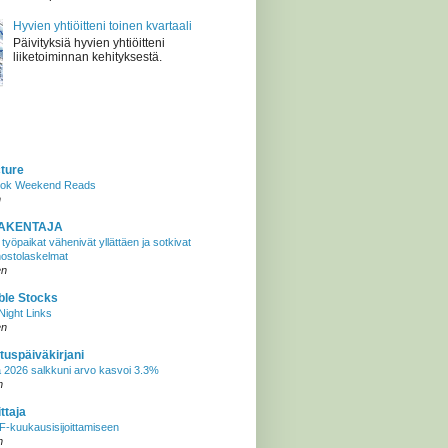
Hyvien yhtiöitteni toinen kvartaali
Päivityksiä hyvien yhtiöitteni
liiketoiminnan kehityksestä.
cture
tok Weekend Reads
n
AKENTAJA
työpaikat vähenivät yllättäen ja sotkivat
ostolaskelmat
en
ble Stocks
ight Links
en
tuspäiväkirjani
 2026 salkkuni arvo kasvoi 3.3%
n
ttaja
-kuukausisijoittamiseen
n