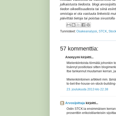
julkaistusta tiedosta. blogi.arvosijoit
tiedon oikeellisuudesta tai siinä esiint
omistaja ei ota vastuuta linkeistä muil
päivittää tietoja tai poistaa sivustolla
Tunnisteet:
Osakeanalyysi
,
STCK
,
Stock
57 kommenttia:
Anonyymi kirjoitti...
Mielenkiintoista törmätä johonkin t
lisännyt positiotasi sitten blogimer
Itse tankannut muutaman kerran, ja m
Mielenkiintoinen artikkeli mm. tämä
to-bet-the-house-on-stock-building
23. joulukuuta 2013 klo 22.38
Arvosijoittaja
kirjoitti...
Ostin STCK:ia ensimmäisen kerran 
prosenttiin erikoistilanteisiin sijoi