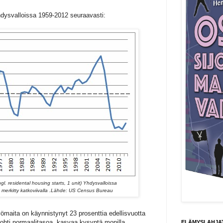
hdysvalloissa 1959-2012 seuraavasti:
gl. residental housing starts, 1 unit)
Yhdysvalloissa
erkitty katkoviivalla .
Lähde: US Census Bureau
maita on käynnistynyt 23 prosenttia edellisvuotta
hti normaalitasoa, kasvaa kysyntä monilla
ELÄMYSLAHJAT