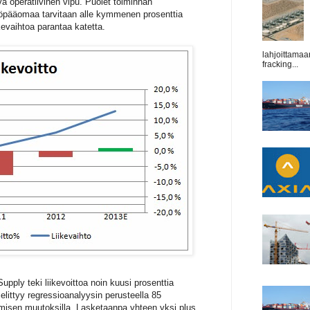
va operatiivinen vipu. Puolet toiminnan
ttöpääomaa tarvitaan alle kymmenen prosenttia
ikevaihtoa parantaa katetta.
lahjoittamaa
fracking...
upply teki liikevoittoa noin kuusi prosenttia
elittyy regressioanalyysin perusteella 85
amisen muutoksilla. Lasketaanpa yhteen yksi plus