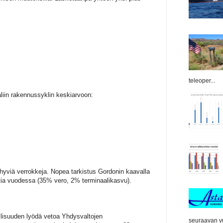
teleoper...
liin rakennussyklin keskiarvoon:
 hyviä verrokkeja. Nopea tarkistus Gordonin kaavalla
ttia vuodessa (35% vero, 2% terminaalikasvu).
llisuuden lyödä vetoa Yhdysvaltojen
seuraavan vu