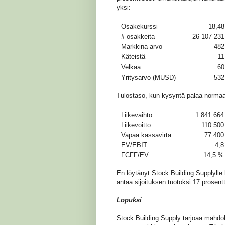
yksi:
Osakekurssi
18,48
# osakkeita
26 107 231
Markkina-arvo
482
Käteistä
11
Velkaa
60
Yritysarvo (MUSD)
532
Tulostaso, kun kysyntä palaa normaa
Liikevaihto
1 841 664
Liikevoitto
110 500
Vapaa kassavirta
77 400
EV/EBIT
4,8
FCFF/EV
14,5 %
En löytänyt Stock Building Supplylle
antaa sijoituksen tuotoksi 17 prosen
Lopuksi
Stock Building Supply tarjoaa mahdo