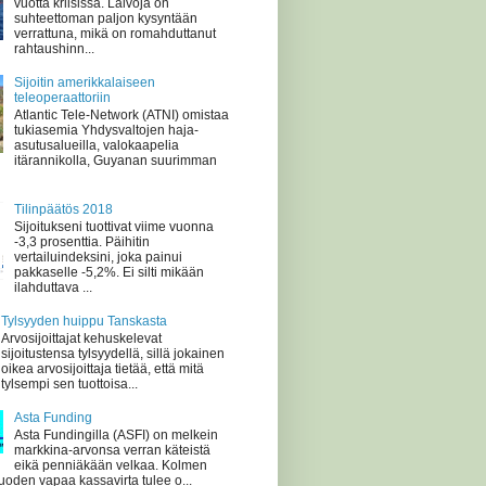
vuotta kriisissä. Laivoja on
suhteettoman paljon kysyntään
verrattuna, mikä on romahduttanut
rahtaushinn...
Sijoitin amerikkalaiseen
teleoperaattoriin
Atlantic Tele-Network (ATNI) omistaa
tukiasemia Yhdysvaltojen haja-
asutusalueilla, valokaapelia
itärannikolla, Guyanan suurimman
Tilinpäätös 2018
Sijoitukseni tuottivat viime vuonna
-3,3 prosenttia. Päihitin
vertailuindeksini, joka painui
pakkaselle -5,2%. Ei silti mikään
ilahduttava ...
Tylsyyden huippu Tanskasta
Arvosijoittajat kehuskelevat
sijoitustensa tylsyydellä, sillä jokainen
oikea arvosijoittaja tietää, että mitä
tylsempi sen tuottoisa...
Asta Funding
Asta Fundingilla (ASFI) on melkein
markkina-arvonsa verran käteistä
eikä penniäkään velkaa. Kolmen
oden vapaa kassavirta tulee o...