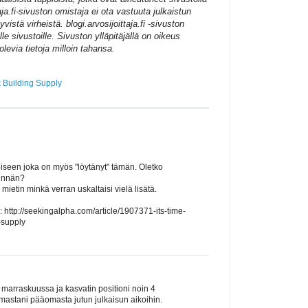
taja.fi-sivuston omistaja ei ota vastuuta julkaistun
yvistä virheistä. blogi.arvosijoittaja.fi -sivuston
le sivustoille. Sivuston ylläpitäjällä on oikeus
 olevia tietoja milloin tahansa.
 Building Supply
oiseen joka on myös "löytänyt" tämän. Oletko
kinnän?
ietin minkä verran uskaltaisi vielä lisätä.
: http://seekingalpha.com/article/1907371-its-time-
-supply
marraskuussa ja kasvatin positioni noin 4
ttamastani pääomasta jutun julkaisun aikoihin.