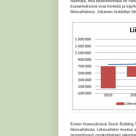
huomata, että liiketoiminnalla on vah
kustannuksista ovat kiinteitä ja käy
liikevaihdosta. Jokainen lisädollari li
Ennen finanssikriisiä Stock Building S
liikevaihdosta. Liikevaihdon muutos s
prosenttisesti omakotitalojen rakent