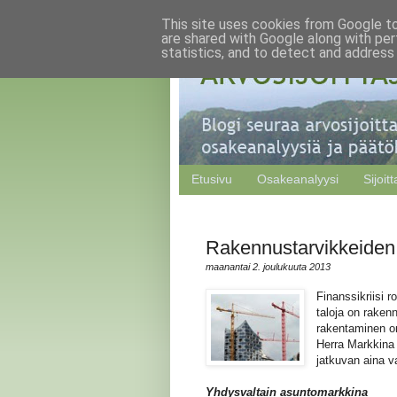
This site uses cookies from Google to 
are shared with Google along with per
statistics, and to detect and address
Etusivu
Osakeanalyysi
Sijoit
Rakennustarvikkeiden 
maanantai 2. joulukuuta 2013
Finanssikriisi 
taloja on raken
rakentaminen on
Herra Markkina 
jatkuvan aina v
Yhdysvaltain asuntomarkkina