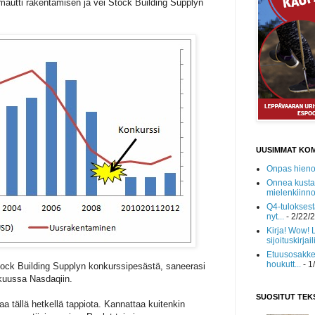
omautti rakentamisen ja vei Stock Building Supplyn
UUSIMMAT KO
Onpas hieno!
Onnea kusta
mielenkiinnol
Q4-tuloksest
nyt...
- 2/22/
Kirja! Wow! 
sijoituskirjaili
Etuusosakke
houkutt...
- 1
tock Building Supplyn konkurssipesästä, saneerasi
okuussa Nasdaqiin.
SUOSITUT TEK
aa tällä hetkellä tappiota. Kannattaa kuitenkin