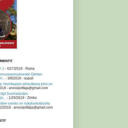
MMENTIT
 :)
- 4/27/2018
- Raisa
nnussopimuksesta! Odotan
l...
- 3/6/2018
- sopuli
a: Hurrikaanin aiheuttama tuho on
2018
- arvosijoittaja@gmail.com
Liityt Suomalaisten
jo...
- 1/29/2018
- Zimbo
iden osinko on nykykorkotasolla
/2/2018
- arvosijoittaja@gmail.com
STIT