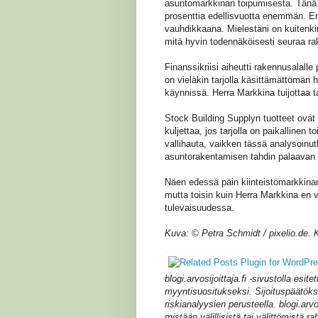
asuntomarkkinan toipumisesta. Tänä 
prosenttia edellisvuotta enemmän. E
vauhdikkaana. Mielestäni on kuitenki
mitä hyvin todennäköisesti seuraa ra
Finanssikriisi aiheutti rakennusalalle 
on vieläkin tarjolla käsittämättömän 
käynnissä. Herra Markkina tuijottaa ta
Stock Building Supplyn tuotteet ovat p
kuljettaa, jos tarjolla on paikallinen 
vallihauta, vaikken tässä analysoinut
asuntorakentamisen tahdin palaavan 
Näen edessä päin kiinteistömarkkina
mutta toisin kuin Herra Markkina en vä
tulevaisuudessa.
Kuva: © Petra Schmidt / pixelio.de. 
blogi.arvosijoittaja.fi -sivustolla esite
myyntisuositukseksi. Sijoituspäätökse
riskianalyysien perusteella. blogi.arvo
mistään välillisistä tai välittömistä ra