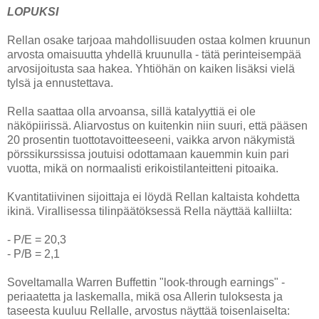
LOPUKSI
Rellan osake tarjoaa mahdollisuuden ostaa kolmen kruunun
arvosta omaisuutta yhdellä kruunulla - tätä perinteisempää
arvosijoitusta saa hakea. Yhtiöhän on kaiken lisäksi vielä
tylsä ja ennustettava.
Rella saattaa olla arvoansa, sillä katalyyttiä ei ole
näköpiirissä. Aliarvostus on kuitenkin niin suuri, että pääsen
20 prosentin tuottotavoitteeseeni, vaikka arvon näkymistä
pörssikurssissa joutuisi odottamaan kauemmin kuin pari
vuotta, mikä on normaalisti erikoistilanteitteni pitoaika.
Kvantitatiivinen sijoittaja ei löydä Rellan kaltaista kohdetta
ikinä. Virallisessa tilinpäätöksessä Rella näyttää kalliilta:
- P/E = 20,3
- P/B = 2,1
Soveltamalla Warren Buffettin "look-through earnings" -
periaatetta ja laskemalla, mikä osa Allerin tuloksesta ja
taseesta kuuluu Rellalle, arvostus näyttää toisenlaiselta: