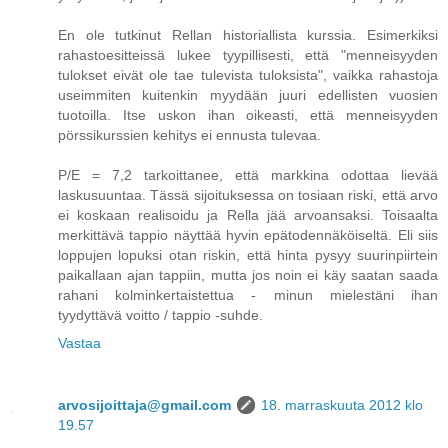
En ole tutkinut Rellan historiallista kurssia. Esimerkiksi
rahastoesitteissä lukee tyypillisesti, että "menneisyyden
tulokset eivät ole tae tulevista tuloksista", vaikka rahastoja
useimmiten kuitenkin myydään juuri edellisten vuosien
tuotoilla. Itse uskon ihan oikeasti, että menneisyyden
pörssikurssien kehitys ei ennusta tulevaa.
P/E = 7,2 tarkoittanee, että markkina odottaa lievää
laskusuuntaa. Tässä sijoituksessa on tosiaan riski, että arvo
ei koskaan realisoidu ja Rella jää arvoansaksi. Toisaalta
merkittävä tappio näyttää hyvin epätodennäköiseltä. Eli siis
loppujen lopuksi otan riskin, että hinta pysyy suurinpiirtein
paikallaan ajan tappiin, mutta jos noin ei käy saatan saada
rahani kolminkertaistettua - minun mielestäni ihan
tyydyttävä voitto / tappio -suhde.
Vastaa
arvosijoittaja@gmail.com
18. marraskuuta 2012 klo
19.57