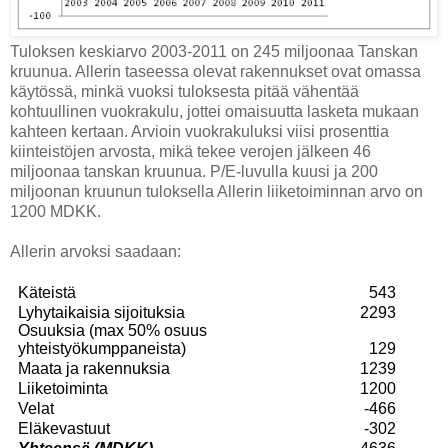
Tuloksen keskiarvo 2003-2011 on 245 miljoonaa Tanskan
kruunua. Allerin taseessa olevat rakennukset ovat omassa
käytössä, minkä vuoksi tuloksesta pitää vähentää
kohtuullinen vuokrakulu, jottei omaisuutta lasketa mukaan
kahteen kertaan. Arvioin vuokrakuluksi viisi prosenttia
kiinteistöjen arvosta, mikä tekee verojen jälkeen 46
miljoonaa tanskan kruunua. P/E-luvulla kuusi ja 200
miljoonan kruunun tuloksella Allerin liiketoiminnan arvo on
1200 MDKK.
Allerin arvoksi saadaan:
Käteistä
543
Lyhytaikaisia sijoituksia
2293
Osuuksia (max 50% osuus
yhteistyökumppaneista)
129
Maata ja rakennuksia
1239
Liiketoiminta
1200
Velat
-466
Eläkevastuut
-302