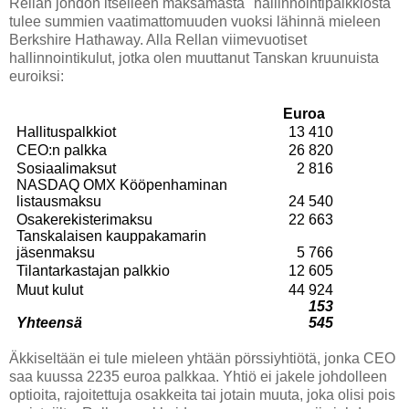
Rellan johdon itselleen maksamasta "hallinnointipalkkiosta"
tulee summien vaatimattomuuden vuoksi lähinnä mieleen
Berkshire Hathaway. Alla Rellan viimevuotiset
hallinnointikulut, jotka olen muuttanut Tanskan kruunuista
euroiksi:
Euroa
Hallituspalkkiot
13 410
CEO:n palkka
26 820
Sosiaalimaksut
2 816
NASDAQ OMX Kööpenhaminan
listausmaksu
24 540
Osakerekisterimaksu
22 663
Tanskalaisen kauppakamarin
jäsenmaksu
5 766
Tilantarkastajan palkkio
12 605
Muut kulut
44 924
153
Yhteensä
545
Äkkiseltään ei tule mieleen yhtään pörssiyhtiötä, jonka CEO
saa kuussa 2235 euroa palkkaa. Yhtiö ei jakele johdolleen
optioita, rajoitettuja osakkeita tai jotain muuta, joka olisi pois