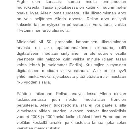
Argh: olen kanssasi samaa mieltä printtimedian
murroksesta. Tässä sijoituksessa on kuitenkin suurimmaksi
osaksi kyse Allerin omaisuudesta, sillä liiketoiminnan arvo
on vain neljännes Allerin arvosta. Rellan arvo on yhä
kaksinkertainen nykyiseen pörssikurssiin verrattuna, vaikka
liiketoiminnan arvo olisi nolla.
Mielestäni yli 50 prosentin katoaminen liiketoiminnan
arvosta on aika epätodennäköinen skenaario, sillä
digitaaliseen mediaan siirtyminen ei ole suurelle osalle
väestöstä niin helppoa kuin vaikka minulle (tilaan tasan
kahta lehteä ja molemmat iPadiin). Kuluttajien siirtyminen
digitaaliseen mediaan vie vuosikausia. Aller ei ole hyvä
yhtiö, minkä vuoksi sijoituksesta pitää päästä irti viimeistään
4-5 vuoden sisällä.
Päättelin aikanaan Rellaa analysoidessa Allerin olevan
laskusuunnassa juuri noiden media-alan trendien
perusteella. Allerin tulostiedoista sitä ei voi päätellä sillä
viimeiseen viiden vuoden jaksoon osuvat finanssikriisin
vuodet 2008 ja 2009 sekä kaiken lisäksi Länsi-Eurooppa on
vieläkin keskellä ainakin jonkinasteista lamaa, joka sekin
vaikuttaa mainostuloihin.