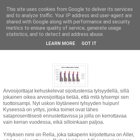
This site uses cookies from Google to deliver its services
and to analyze traffic. Your IP address and user-agent are
shared with Google along with performance and security
metrics to ensure quality of service, generate usage
statistics, and to detect and address abuse.
perjantai 16. marraskuuta 2012
LEARN MORE
GOT IT
Tylsyyden huippu Tanskasta
Arvosijoittajat kehuskelevat sijoitustensa tylsyydellä, sillä
jokainen oikea arvosijoittaja tietää, että mitä tylsempi sen
tuottoisampi. Nyt uskon löytäneeni tylsyyden huipun!
Kyseessä on yritys, jonka toimet ovat lähes
sataprosenttisesti ennustettavissa ja jolla on kerrottavaa
vain kerran vuodessa, eikä silloinkaan paljoa.
Yrityksen nimi on Rella, joka takaperin kirjoitettuna on Aller,