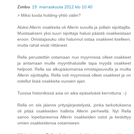
Zimbo
19. marraskuuta 2012 klo 10.40
> Miksi luoda holding-yhtiö väliin?
Aluksi Allerin osakkeita oli Allerin suvulla ja joillain sijoittajilla.
Muistaakseni yksi suuri sijoittaja halusi päästä osakkeistaan
eroon. Omistajasuku olisi halunnut ostaa osakkeet itselleen,
mutta rahat eivät riittäneet.
Rella perustettiin ostamaan nuo myynnissä olleet osakkeet
ja antamaan muille myyntihaluisille tapa myydä osakkeet
helposti. Rella sai alkupääomansa omistajasuvulta ja muilta
Allerin sijoittajilta. Rella osti myynnissä olleet osakkeet ja on
ostellut lisää osakkeita vuosien ajan.
Tuossa historiikissä asia on aika epäselvästi kerrottuna :-)
Rella on siis jäänne yritysjärjestelystä, jonka tarkoituksena
oli pitää osakkeiden hallinta Allerin perheellä. Nyt Rella
sanoo lopettaneensa Allerin osakkeiden ostot ja keskittyy
omien osakkeidensa ostamiseen.