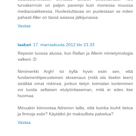
turvakerrroin on paljon parempi kuin monessa muussa
mediaosakkeessa. Huolestuttavaa on puolestaan se miten
pahasti Aller on tässä asiassa jälkijunassa.
Vastaa
laakari
17. marraskuuta 2012 klo 23.33
Repesin tuossa alussa, kun Rellan ja Allerin nimietymologia
valkeni :D
Nimimerkki Argh! toi kyllä hyvin esiin sen, että
fundamenttiperusteinen skreenaus (mitä siis itsekin teen)
sisältää omat riskinsä; jonkun tietyn toimialan tunteminen
voi tuoda sellaisen etulyöntiaseman, mitä ei edes itse
huomaa.
Minuakin kiinnostaa Adrenon lailla, että kuinka louhit tietoa
ja firmoja esiin? Käytätkö jtn maksullista palvelua?
Vastaa