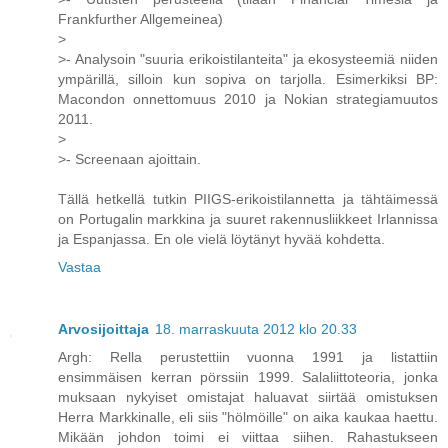
Frankfurther Allgemeinea)
>
>- Analysoin "suuria erikoistilanteita" ja ekosysteemiä niiden
ympärillä, silloin kun sopiva on tarjolla. Esimerkiksi BP:
Macondon onnettomuus 2010 ja Nokian strategiamuutos
2011.
>
>- Screenaan ajoittain.
Tällä hetkellä tutkin PIIGS-erikoistilannetta ja tähtäimessä
on Portugalin markkina ja suuret rakennusliikkeet Irlannissa
ja Espanjassa. En ole vielä löytänyt hyvää kohdetta.
Vastaa
Arvosijoittaja
18. marraskuuta 2012 klo 20.33
Argh: Rella perustettiin vuonna 1991 ja listattiin
ensimmäisen kerran pörssiin 1999. Salaliittoteoria, jonka
muksaan nykyiset omistajat haluavat siirtää omistuksen
Herra Markkinalle, eli siis "hölmöille" on aika kaukaa haettu.
Mikään johdon toimi ei viittaa siihen. Rahastukseen