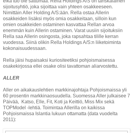
eikä tuo ole sattumaa. Rella Holdings A/S on tanskalainen
sijoitusyhtiö, joka sijoittaa vain yhteen osakkeeseen.
Nimittäin Aller Holding A/S:ään. Rella ostaa Allerin
osakkeiden lisäksi myös omia osakkeitaan, silloin kun
omien osakkeiden ostaminen kasvattaa Rellan arvoa
enemmän kuin Allerin ostaminen. Varat uusiin sijoituksiin
Rella saa Allerin osingosta, joka rapsahtaa tilille kerran
vuodessa. Siinä olikin Rella Holdings A/S:n liiketoiminta
kokonaisuudessaan.
Rella jäisi hupaisaksi kuriositeetiksi pohjoismaisessa
osakekirjossa ellei osake olisi tavattoman aliarvostettu.
ALLER
Aller on aikakauslehtien markkinajohtaja Pohjoismaissa yli
60 prosentin markkinaosuudella. Suomessa Aller julkaisee 7
Päivää,
Katso, Elle, Fit, Koti ja Keittiö, Miss Mix sekä
TOPModel -lehtiä. Toimintaa Allerilla on kaikissa
Pohjoismaissa Islantia lukuun ottamatta (data vuodelta
2011):