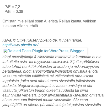
- P/E = 7,2
- P/B
= 0,38
Omistan mielelläni osan Allerista Rellan kautta, vaikken
luekaan Allerin lehtiä.
Kuva: © Silke Kaiser / pixelio.de. Kuvien lähde:
http://www.pixelio.de/
.
blogi.arvosijoittaja.fi -sivustolla esitettävä informaatio ei ole
tarkoitettu osto- tai myyntisuositukseksi. Sijoituspäätökset
tulee tehdä henkilökohtaisten arvioiden ja riskianalyysien
perusteella. blogi.arvosijoittaja.fi-sivuston omistaja ei ota
vastuuta mistään välillisistä tai välittömistä rahallisista
tappioista, jotka ovat aiheutuneet sivustolla julkaistusta
tiedosta. blogi.arvosijoittaja.fi-sivuston omistaja ei ota
vastuuta julkaistun tiedon oikeellisuudesta tai siinä
esiintyvistä virheistä. blogi.arvosijoittaja.fi -sivuston omistaja
ei ota vastuuta linkeistä muille sivustoille. Sivuston
ylläpitäjällä on oikeus päivittää tietoja tai poistaa sivustolla