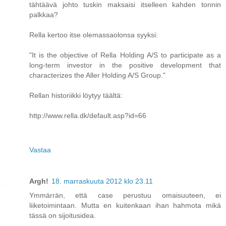
tähtäävä johto tuskin maksaisi itselleen kahden tonnin
palkkaa?
Rella kertoo itse olemassaolonsa syyksi:
"It is the objective of Rella Holding A/S to participate as a
long-term investor in the positive development that
characterizes the Aller Holding A/S Group."
Rellan historiikki löytyy täältä:
http://www.rella.dk/default.asp?id=66
Vastaa
Argh!
18. marraskuuta 2012 klo 23.11
Ymmärrän, että case perustuu omaisuuteen, ei
liiketoimintaan. Mutta en kuitenkaan ihan hahmota mikä
tässä on sijoitusidea.