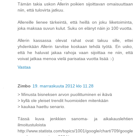
Tämän takia uskon Allerin poikien sijoittavan omaisuuttaan
niin, että tulovirta jatkuu.
Allereille lienee tärkeintä, että heillä on joku liiketoiminta,
joka maksaa suvun kulut. Suku on elänyt näin jo 100 vuotta.
Allerin kassassa olevat rahat ovat takuu sille, ettei
yhdenkään Allerin tarvitse koskaan tehdä työtä. En usko,
että he haluvat jakaa rahoja vaan sijoittaa ne niin, että
voivat jatkaa menoa vielä parisataa vuotta lisää :-)
Vastaa
Zimbo
19. marraskuuta 2012 klo 11.28
> Minusta bisneksen arvon puolittuminen ei ikävä
> kyllä ole yleiset trendit huomioiden mitenkään
> kaukaa haettu senario.
Tässä kuva jenkkien sanoma- ja aikakauslehtien
ilmoitustuloista
http://www.statista.com/topics/1001/google/chart/709/google