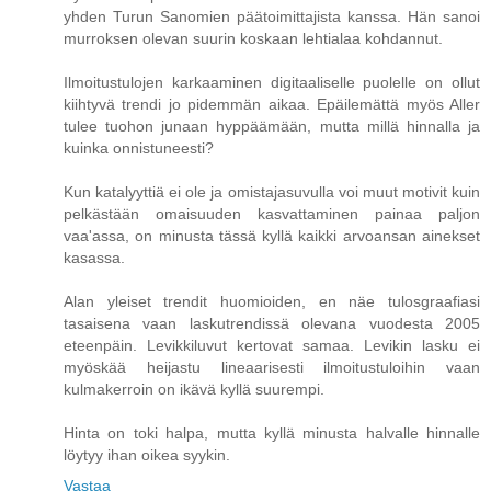
yhden Turun Sanomien päätoimittajista kanssa. Hän sanoi
murroksen olevan suurin koskaan lehtialaa kohdannut.
Ilmoitustulojen karkaaminen digitaaliselle puolelle on ollut
kiihtyvä trendi jo pidemmän aikaa. Epäilemättä myös Aller
tulee tuohon junaan hyppäämään, mutta millä hinnalla ja
kuinka onnistuneesti?
Kun katalyyttiä ei ole ja omistajasuvulla voi muut motivit kuin
pelkästään omaisuuden kasvattaminen painaa paljon
vaa'assa, on minusta tässä kyllä kaikki arvoansan ainekset
kasassa.
Alan yleiset trendit huomioiden, en näe tulosgraafiasi
tasaisena vaan laskutrendissä olevana vuodesta 2005
eteenpäin. Levikkiluvut kertovat samaa. Levikin lasku ei
myöskää heijastu lineaarisesti ilmoitustuloihin vaan
kulmakerroin on ikävä kyllä suurempi.
Hinta on toki halpa, mutta kyllä minusta halvalle hinnalle
löytyy ihan oikea syykin.
Vastaa