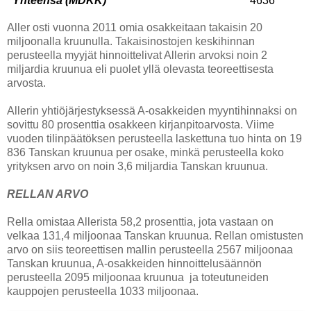
Yhteensä (MDKK)
4636
Aller osti vuonna 2011 omia osakkeitaan takaisin 20
miljoonalla kruunulla. Takaisinostojen keskihinnan
perusteella myyjät hinnoittelivat Allerin arvoksi noin 2
miljardia kruunua eli puolet yllä olevasta teoreettisesta
arvosta.
Allerin yhtiöjärjestyksessä A-osakkeiden myyntihinnaksi on
sovittu 80 prosenttia osakkeen kirjanpitoarvosta. Viime
vuoden tilinpäätöksen perusteella laskettuna tuo hinta on 19
836 Tanskan kruunua per osake, minkä perusteella koko
yrityksen arvo on noin 3,6 miljardia Tanskan kruunua.
RELLAN ARVO
Rella omistaa Allerista 58,2 prosenttia, jota vastaan on
velkaa 131,4 miljoonaa Tanskan kruunua. Rellan omistusten
arvo on siis teoreettisen mallin perusteella 2567 miljoonaa
Tanskan kruunua, A-osakkeiden hinnoittelusäännön
perusteella 2095 miljoonaa kruunua
ja toteutuneiden
kauppojen perusteella 1033 miljoonaa.