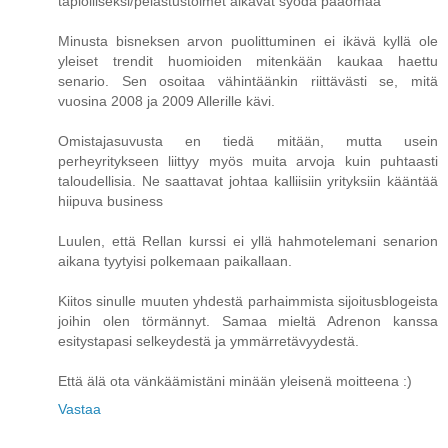
tapiolliseksi/pelastustoimet alkavat syödä pääomaa
Minusta bisneksen arvon puolittuminen ei ikävä kyllä ole
yleiset trendit huomioiden mitenkään kaukaa haettu
senario. Sen osoitaa vähintäänkin riittävästi se, mitä
vuosina 2008 ja 2009 Allerille kävi.
Omistajasuvusta en tiedä mitään, mutta usein
perheyritykseen liittyy myös muita arvoja kuin puhtaasti
taloudellisia. Ne saattavat johtaa kalliisiin yrityksiin kääntää
hiipuva business
Luulen, että Rellan kurssi ei yllä hahmotelemani senarion
aikana tyytyisi polkemaan paikallaan.
Kiitos sinulle muuten yhdestä parhaimmista sijoitusblogeista
joihin olen törmännyt. Samaa mieltä Adrenon kanssa
esitystapasi selkeydestä ja ymmärretävyydestä.
Että älä ota vänkäämistäni minään yleisenä moitteena :)
Vastaa