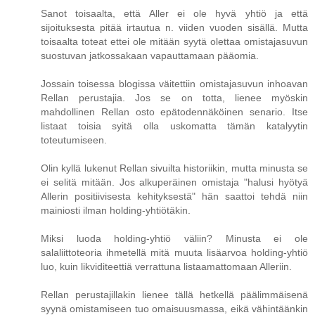
Sanot toisaalta, että Aller ei ole hyvä yhtiö ja että
sijoituksesta pitää irtautua n. viiden vuoden sisällä. Mutta
toisaalta toteat ettei ole mitään syytä olettaa omistajasuvun
suostuvan jatkossakaan vapauttamaan pääomia.
Jossain toisessa blogissa väitettiin omistajasuvun inhoavan
Rellan perustajia. Jos se on totta, lienee myöskin
mahdollinen Rellan osto epätodennäköinen senario. Itse
listaat toisia syitä olla uskomatta tämän katalyytin
toteutumiseen.
Olin kyllä lukenut Rellan sivuilta historiikin, mutta minusta se
ei selitä mitään. Jos alkuperäinen omistaja "halusi hyötyä
Allerin positiivisesta kehityksestä" hän saattoi tehdä niin
mainiosti ilman holding-yhtiötäkin.
Miksi luoda holding-yhtiö väliin? Minusta ei ole
salaliittoteoria ihmetellä mitä muuta lisäarvoa holding-yhtiö
luo, kuin likviditeettiä verrattuna listaamattomaan Alleriin.
Rellan perustajillakin lienee tällä hetkellä päälimmäisenä
syynä omistamiseen tuo omaisuusmassa, eikä vähintäänkin