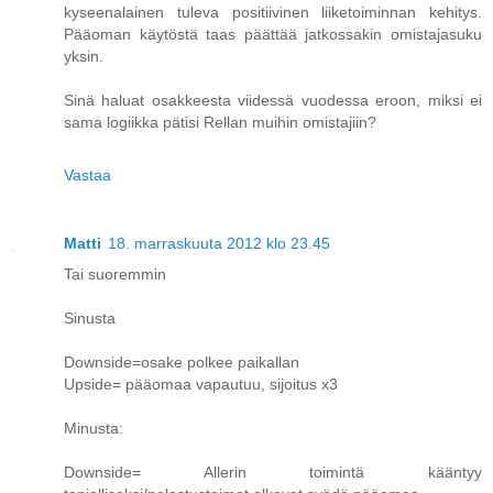
kyseenalainen tuleva positiivinen liiketoiminnan kehitys.
Pääoman käytöstä taas päättää jatkossakin omistajasuku
yksin.
Sinä haluat osakkeesta viidessä vuodessa eroon, miksi ei
sama logiikka pätisi Rellan muihin omistajiin?
Vastaa
Matti
18. marraskuuta 2012 klo 23.45
Tai suoremmin
Sinusta
Downside=osake polkee paikallan
Upside= pääomaa vapautuu, sijoitus x3
Minusta:
Downside= Allerin toimintä kääntyy