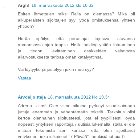
Argh!
18. marraskuuta 2012 klo 10.32
Eniten ihmettelen miksi Rella on olemassa? Mikä oli
alkuperäisten sijoittajien syy lyödä omistuksensa yhteen
yhtiöön?
Herää epäilys, että perustajat tajusivat istuvansa
arvoansassa ajan tappiin. Heille holding-yhtiön listaaminen
ja tiedon levittäminen osakkeiden valtavasta
aliarvostuksesta tarjoaa oman katalyyttinsä.
Vai löytyykö järjestelyyn jokin muu syy?
Vastaa
Arvosijoittaja
18. marraskuuta 2012 klo 19.34
Adreno: kiitos! Olen viime aikoina pyrkinyt visualisoimaan
juttuja enemmän ja vähentämään tekstiä. Tarkoitus olisi
kertoa olennainen sijoitusteesi, jota ei tyypillisesti löydä
nopeasti yrityksen raportteja / uutisia lukemalla. (tällä ei ole
mitään tekemistä sen kanssa, että olen sijoittanut
yritykseen, joka julkaiseet "7 Päivää" -henkisiä juttuja:))