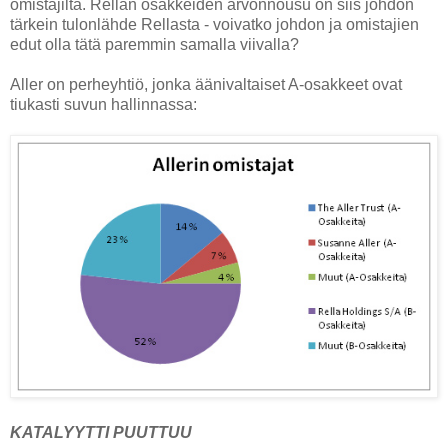
omistajilta. Rellan osakkeiden arvonnousu on siis johdon
tärkein tulonlähde Rellasta - voivatko johdon ja omistajien
edut olla tätä paremmin samalla viivalla?
Aller on perheyhtiö, jonka äänivaltaiset A-osakkeet ovat
tiukasti suvun hallinnassa:
KATALYYTTI PUUTTUU