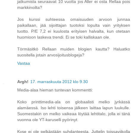
jatkumista seuraavat 10 vuotta jos Aller ei osta Rellaa pois
markkinoilta?
Jos kurssi suhteessa omaisuuden arvoon junnaa
paikallaan, jää sijoittajan tuotoksi lopulta vain yrityksen
tuotto. P/E 7,2 ei kuulosta erityisen halvalta, kun otetaan
huomioon laskeva trendi. Ei se toki kalliskaan ole.
Törmäsitkö Rellaan muiden blogien kautta? Haluatko
suositella jotain arvosijoitusblogeja?
Vastaa
Argh!
17. marraskuuta 2012 klo 9.30
Media-alaa hieman tuntevan kommentti:
Koko printtimedia-ala on globaalisti melko jyrkässä
alamäessä. Iso lehti toisensa jälkeen laittaa lapun luukulle.
Suomestakin on melko vaikeaa löytää lehtitalo, jolla ei tänä
vuonna ole YT-karuselli pyörinyt.
Kyse ei ole pelkästään suhdanteesta. Juttelin toissaviikolla