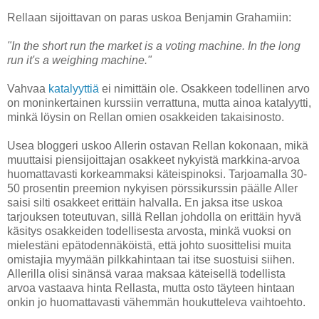
Rellaan sijoittavan on paras uskoa Benjamin Grahamiin:
"In the short run the market is a voting machine. In the long
run it's a weighing machine."
Vahvaa
katalyyttiä
ei nimittäin ole. Osakkeen todellinen arvo
on moninkertainen kurssiin verrattuna, mutta ainoa katalyytti,
minkä löysin on Rellan omien osakkeiden takaisinosto.
Usea bloggeri uskoo Allerin ostavan Rellan kokonaan, mikä
muuttaisi piensijoittajan osakkeet nykyistä markkina-arvoa
huomattavasti korkeammaksi käteispinoksi. Tarjoamalla 30-
50 prosentin preemion nykyisen pörssikurssin päälle Aller
saisi silti osakkeet erittäin halvalla. En jaksa itse uskoa
tarjouksen toteutuvan, sillä Rellan johdolla on erittäin hyvä
käsitys osakkeiden todellisesta arvosta, minkä vuoksi on
mielestäni epätodennäköistä, että johto suosittelisi muita
omistajia myymään pilkkahintaan tai itse suostuisi siihen.
Allerilla olisi sinänsä varaa maksaa käteisellä todellista
arvoa vastaava hinta Rellasta, mutta osto täyteen hintaan
onkin jo huomattavasti vähemmän houkutteleva vaihtoehto.