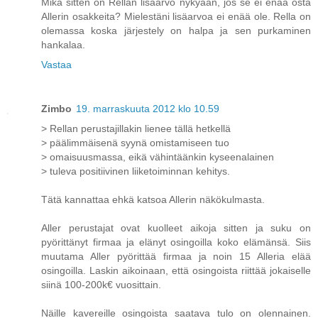
Mikä sitten on Rellan lisäarvo nykyään, jos se ei enää osta
Allerin osakkeita? Mielestäni lisäarvoa ei enää ole. Rella on
olemassa koska järjestely on halpa ja sen purkaminen
hankalaa.
Vastaa
Zimbo
19. marraskuuta 2012 klo 10.59
> Rellan perustajillakin lienee tällä hetkellä
> päälimmäisenä syynä omistamiseen tuo
> omaisuusmassa, eikä vähintäänkin kyseenalainen
> tuleva positiivinen liiketoiminnan kehitys.
Tätä kannattaa ehkä katsoa Allerin näkökulmasta.
Aller perustajat ovat kuolleet aikoja sitten ja suku on
pyörittänyt firmaa ja elänyt osingoilla koko elämänsä. Siis
muutama Aller pyörittää firmaa ja noin 15 Alleria elää
osingoilla. Laskin aikoinaan, että osingoista riittää jokaiselle
siinä 100-200k€ vuosittain.
Näille kavereille osingoista saatava tulo on olennainen.