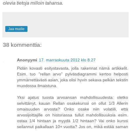
olevia tietoja milloin tahansa.
Jaa muille
38 kommenttia:
Anonyymi
17. marraskuuta 2012 klo 8.27
Pidän kovasti esitystavasta, jolla rakennat nämä artikkelit.
Esim. tuo "rellan arvo" pylväsdiagrammi kertoo helposti
ymmärrettävästi asian, joka olisi hyvin sekava pelkän tekstin
muodossa ilmaistuna.
Yksi ajatus tuosta arvoansan mahdollisuudesta: oletko
selvittänyt, kauan Rellan osakekurssi on ollut 1/3 Allerin
omaisuuden arvosta? Onko osake niin volatiili, että
arvosijoittajille on historiassa tullut mahdollisuuksia esim.
ostaa 1/4 hintaan ja myydä 1/2 hintaan? Vai onko kurssi
seilannut paikallaan 10+ vuotta? Jos on, mikä estää saman