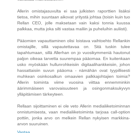
Allerin omistajasuvulta ei saa julkisten raporttien lisäksi
tietoa, mihin suuntaan aikovat yritystä johtaa (toisin kuin tuo
Rellan CEO, jolle maksetaan vain kaksi tonnia kuussa
palkkaa, mutta joka silti vastaa mailiin ja puheluihin auliisti).
Pääomien vapauttaminen olisi loistava vaihtoehto Rellankin
omistajille, sillä vapautettavaa on. Sitä tuskin tulee
tapahtumaan, sillä Allerhan on jo vuosikymmeniä hautonut
paljon oikeaa tarvetta suurempaa pääomaa. En kuitenkaan
usko myöskään hullunrohkeisiin digitaalihankkeisiin, johon
hassattaisiin suvun pääoma - nämähän ovat tyypillisesti
muhkean osinkosalkun omaavien palkkajohtajien toimia?
Allerin toiminta viime vuosina viittaa ennemminkin
äärimmäiseen varovaisuuteen ja osingonmaksukyvyn
ylläpitämisen tärkeyteen.
Rellaan sijoittaminen ei ole veto Allerin medialiiketoiminnan
onnistumisesta, vaan medialiiketoiminta tarjoaa call-option
pottiin, jonka arvo on melkein Rellan nykyisen markkina-
arvon suuruinen.
Vastaa