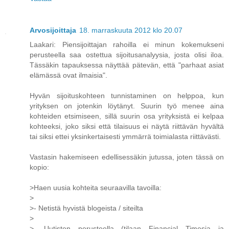
Arvosijoittaja
18. marraskuuta 2012 klo 20.07
Laakari: Piensijoittajan rahoilla ei minun kokemukseni
perusteella saa ostettua sijoitusanalyysia, josta olisi iloa.
Tässäkin tapauksessa näyttää pätevän, että "parhaat asiat
elämässä ovat ilmaisia".
Hyvän sijoituskohteen tunnistaminen on helppoa, kun
yrityksen on jotenkin löytänyt. Suurin työ menee aina
kohteiden etsimiseen, sillä suurin osa yrityksistä ei kelpaa
kohteeksi, joko siksi että tilaisuus ei näytä riittävän hyvältä
tai siksi ettei yksinkertaisesti ymmärrä toimialasta riittävästi.
Vastasin hakemiseen edellisessäkin jutussa, joten tässä on
kopio:
>Haen uusia kohteita seuraavilla tavoilla:
>
>- Netistä hyvistä blogeista / siteilta
>
>- Uutisten perusteella (tilaan Financial Timesia ja