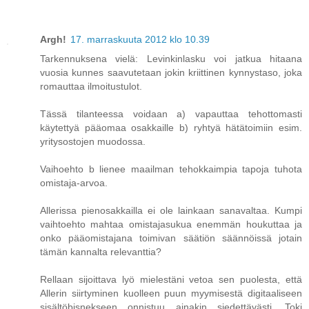
Argh!
17. marraskuuta 2012 klo 10.39
Tarkennuksena vielä: Levinkinlasku voi jatkua hitaana
vuosia kunnes saavutetaan jokin kriittinen kynnystaso, joka
romauttaa ilmoitustulot.
Tässä tilanteessa voidaan a) vapauttaa tehottomasti
käytettyä pääomaa osakkaille b) ryhtyä hätätoimiin esim.
yritysostojen muodossa.
Vaihoehto b lienee maailman tehokkaimpia tapoja tuhota
omistaja-arvoa.
Allerissa pienosakkailla ei ole lainkaan sanavaltaa. Kumpi
vaihtoehto mahtaa omistajasukua enemmän houkuttaa ja
onko pääomistajana toimivan säätiön säännöissä jotain
tämän kannalta relevanttia?
Rellaan sijoittava lyö mielestäni vetoa sen puolesta, että
Allerin siirtyminen kuolleen puun myymisestä digitaaliseen
sisältöbisnekseen onnistuu ainakin siedettävästi. Toki