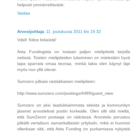
helposti ymmärrettävästi.
Vastaa
Arvosijoittaja
11. joulukuuta 2011 klo 19.32
Vdell: Kiitos linkeistä!
Asta Fundingista on tosiaan paljon mielipiteitä tarjolla
netissä. Toisten mielipiteiden lukeminen on mielestäni hyvä
tapa sparrata omaa teoriaa, minkä takia olen käynyt läpi
myös nuo yllä olevat.
Sumzero julkaisi vastakkaisen mielipiteen:
http://www.sumzero.com/postings/4489/guest_view
Sumzero on yksi laadukkaimmista siteista ja kommunityn
jäsenet arvostelivat postin korkealle. Olen silti sitä mieltä,
että SumZeron postaaja on väärässä. Arvostelu perustuu
pitkälti vertailuun samankaltaisiin yrityksiin, mikä ei huomioi
ollenkaan sitä, että Asta Funding on purkamassa nykyistä