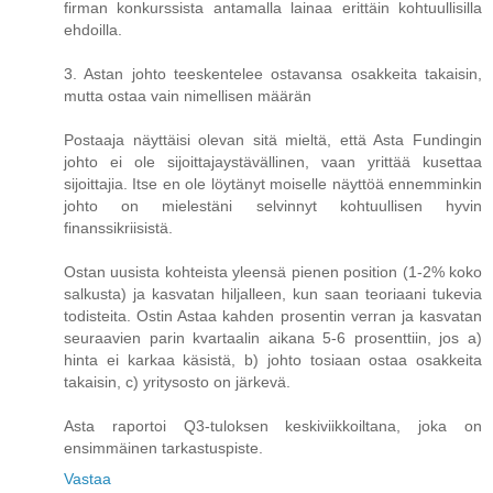
firman konkurssista antamalla lainaa erittäin kohtuullisilla
ehdoilla.
3. Astan johto teeskentelee ostavansa osakkeita takaisin,
mutta ostaa vain nimellisen määrän
Postaaja näyttäisi olevan sitä mieltä, että Asta Fundingin
johto ei ole sijoittajaystävällinen, vaan yrittää kusettaa
sijoittajia. Itse en ole löytänyt moiselle näyttöä ennemminkin
johto on mielestäni selvinnyt kohtuullisen hyvin
finanssikriisistä.
Ostan uusista kohteista yleensä pienen position (1-2% koko
salkusta) ja kasvatan hiljalleen, kun saan teoriaani tukevia
todisteita. Ostin Astaa kahden prosentin verran ja kasvatan
seuraavien parin kvartaalin aikana 5-6 prosenttiin, jos a)
hinta ei karkaa käsistä, b) johto tosiaan ostaa osakkeita
takaisin, c) yritysosto on järkevä.
Asta raportoi Q3-tuloksen keskiviikkoiltana, joka on
ensimmäinen tarkastuspiste.
Vastaa