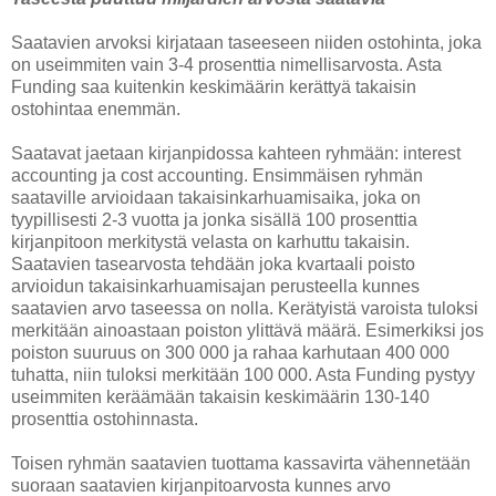
Saatavien arvoksi kirjataan taseeseen niiden ostohinta, joka
on useimmiten vain 3-4 prosenttia nimellisarvosta. Asta
Funding saa kuitenkin keskimäärin kerättyä takaisin
ostohintaa enemmän.
Saatavat jaetaan kirjanpidossa kahteen ryhmään: interest
accounting ja cost accounting. Ensimmäisen ryhmän
saataville arvioidaan takaisinkarhuamisaika, joka on
tyypillisesti 2-3 vuotta ja jonka sisällä 100 prosenttia
kirjanpitoon merkitystä velasta on karhuttu takaisin.
Saatavien tasearvosta tehdään joka kvartaali poisto
arvioidun takaisinkarhuamisajan perusteella kunnes
saatavien arvo taseessa on nolla. Kerätyistä varoista tuloksi
merkitään ainoastaan poiston ylittävä määrä. Esimerkiksi jos
poiston suuruus on 300 000 ja rahaa karhutaan 400 000
tuhatta, niin tuloksi merkitään 100 000. Asta Funding pystyy
useimmiten keräämään takaisin keskimäärin 130-140
prosenttia ostohinnasta.
Toisen ryhmän saatavien tuottama kassavirta vähennetään
suoraan saatavien kirjanpitoarvosta kunnes arvo