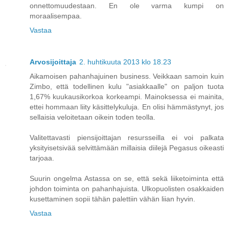
onnettomuudestaan. En ole varma kumpi on
moraalisempaa.
Vastaa
Arvosijoittaja
2. huhtikuuta 2013 klo 18.23
Aikamoisen pahanhajuinen business. Veikkaan samoin kuin
Zimbo, että todellinen kulu "asiakkaalle" on paljon tuota
1,67% kuukausikorkoa korkeampi. Mainoksessa ei mainita,
ettei hommaan liity käsittelykuluja. En olisi hämmästynyt, jos
sellaisia veloitetaan oikein toden teolla.
Valitettavasti piensijoittajan resursseilla ei voi palkata
yksityisetsivää selvittämään millaisia diilejä Pegasus oikeasti
tarjoaa.
Suurin ongelma Astassa on se, että sekä liiketoiminta että
johdon toiminta on pahanhajuista. Ulkopuolisten osakkaiden
kusettaminen sopii tähän palettiin vähän liian hyvin.
Vastaa