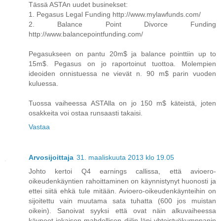
Tässä ASTAn uudet businekset:
1. Pegasus Legal Funding http://www.mylawfunds.com/
2. Balance Point Divorce Funding
http://www.balancepointfunding.com/
Pegasukseen on pantu 20m$ ja balance pointtiin up to
15m$. Pegasus on jo raportoinut tuottoa. Molempien
ideoiden onnistuessa ne vievät n. 90 m$ parin vuoden
kuluessa.
Tuossa vaiheessa ASTAlla on jo 150 m$ käteistä, joten
osakkeita voi ostaa runsaasti takaisi.
Vastaa
Arvosijoittaja
31. maaliskuuta 2013 klo 19.05
Johto kertoi Q4 earnings callissa, että avioero-
oikeudenkäyntien rahoittaminen on käynnistynyt huonosti ja
ettei siitä ehkä tule mitään. Avioero-oikeudenkäynteihin on
sijoitettu vain muutama sata tuhatta (600 jos muistan
oikein). Sanoivat syyksi että ovat näin alkuvaiheessa
käyneet jokaisen mahdollisen diilin läpi yhteistyökumppanin