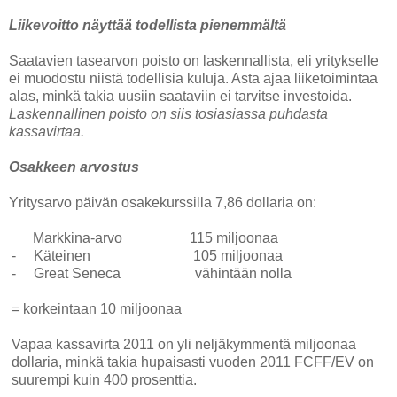
Liikevoitto näyttää todellista pienemmältä
Saatavien tasearvon poisto on laskennallista, eli yritykselle
ei muodostu niistä todellisia kuluja. Asta ajaa liiketoimintaa
alas, minkä takia uusiin saataviin ei tarvitse investoida.
Laskennallinen poisto on siis tosiasiassa puhdasta
kassavirtaa.
Osakkeen arvostus
Yritysarvo päivän osakekurssilla 7,86 dollaria on:
Markkina-arvo 115 miljoonaa
-
Käteinen 105 miljoonaa
-
Great Seneca vähintään nolla
= korkeintaan 10 miljoonaa
Vapaa kassavirta 2011 on yli neljäkymmentä miljoonaa
dollaria, minkä takia hupaisasti vuoden 2011 FCFF/EV on
suurempi kuin 400 prosenttia.