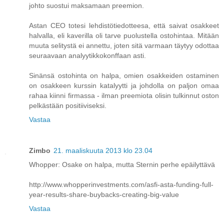
johto suostui maksamaan preemion.
Astan CEO totesi lehdistötiedotteesa, että saivat osakkeet
halvalla, eli kaverilla oli tarve puolustella ostohintaa. Mitään
muuta selitystä ei annettu, joten sitä varmaan täytyy odottaa
seuraavaan analyytikkokonffaan asti.
Sinänsä ostohinta on halpa, omien osakkeiden ostaminen
on osakkeen kurssin katalyytti ja johdolla on paljon omaa
rahaa kiinni firmassa - ilman preemiota olisin tulkinnut oston
pelkästään positiiviseksi.
Vastaa
Zimbo
21. maaliskuuta 2013 klo 23.04
Whopper: Osake on halpa, mutta Sternin perhe epäilyttävä
http://www.whopperinvestments.com/asfi-asta-funding-full-
year-results-share-buybacks-creating-big-value
Vastaa