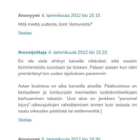
Anonyymi
4. tammikuuta 2012 klo 15.15
Mitä mieltä uudesta Joint Venturesta?
Vastaa
Arvosijoittaja
4. tammikuuta 2012 klo 15.22
En ole vielä ehtinyt kaivella riittävästi, että osaisin
kommentoida suuntaan tai toiseen. Palaan asiaan kun olen
ymmärtänyt ton uuden sijoituksen paremmin.
Astan business on aika karseilla alueilla. Pääbusiness on
kertaalleen jo konkurssiin menneiden luottokorttivelkojen
karhuaminen takaisin. Uusi alue on jenkkien "personal
injury"-oikeusjuttujen rahoittaminen ennen kuin asiasta on
saatu oikeuden päätöstä tai settlementtiä:)
Vastaa
Anonyymi
5. tammikuuta 2012 klo 18.30