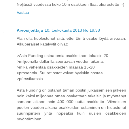
Neljässä vuodessa koko 10m osakkeen float olisi ostettu :-)
Vastaa
Arvosijoittaja
10. toukokuuta 2013 klo 19.38
Alan olla huolestunut siitä, ettei tämä osake löydä arvoaan.
Alkuperäiset katalyytit olivat:
>Asta Funding ostaa omia osakkeitaan takaisin 20
>miljoonalla dollarilla seuraavan vuoden aikana,
>mikä vähentää osakkeiden määrää 15-20
>prosenttia. Suuret ostot voivat hyvinkin nostaa
>pörssikurssia.
Asta Funding on ostanut tämän postin julkaisemisen jälkeen
noin kaksi miljoonaa omaa osakettaan takaisin ja myöntänyt
samaan aikaan noin 400 000 uutta osakketta. Viimeisten
puolen vuoden aikana osakkeiden ostaminen on hidastunut
suurinpiirtein yhtä nopeaksi kuin uusien osakkeiden
myöntäminen.