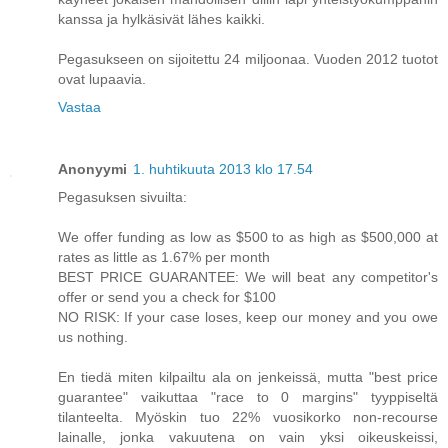
kanssa ja hylkäsivät lähes kaikki.
Pegasukseen on sijoitettu 24 miljoonaa. Vuoden 2012 tuotot
ovat lupaavia.
Vastaa
Anonyymi
1. huhtikuuta 2013 klo 17.54
Pegasuksen sivuilta:
We offer funding as low as $500 to as high as $500,000 at
rates as little as 1.67% per month
BEST PRICE GUARANTEE: We will beat any competitor's
offer or send you a check for $100
NO RISK: If your case loses, keep our money and you owe
us nothing.
En tiedä miten kilpailtu ala on jenkeissä, mutta "best price
guarantee" vaikuttaa "race to 0 margins" tyyppiseltä
tilanteelta. Myöskin tuo 22% vuosikorko non-recourse
lainalle, jonka vakuutena on vain yksi oikeuskeissi,