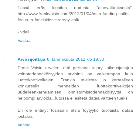
Tässä eräs kirjoitus uudesta "aluevaltauksesta":
http://www.frankvoisin.com/2012/01/04/asta-funding-shifts-
focus-to-far-riskier-strategy-asfi/
- vdell
Vastaa
Arvosijoittaja
8. tammikuuta 2012 klo 19.30
Frank Voisin arvelee, että personal injury -oikeusjuttujen
voittotodennäköisyyden arviointi on vaikeampaa kuin
luottokorttivelkojen. Frankin mielestä jo kertaalleen
konkurssiin menneiden luottokorttivelkojen
uudelleenkarhuamisen onnistumistodennäköisyyttä on
helpompi arvioida. Jutussa ei esitetä dataa väitteen tueksi.
En ole ehtinyt tosissani etsiä löytyykö tuollaista dataa
jostakin.
Vastaa