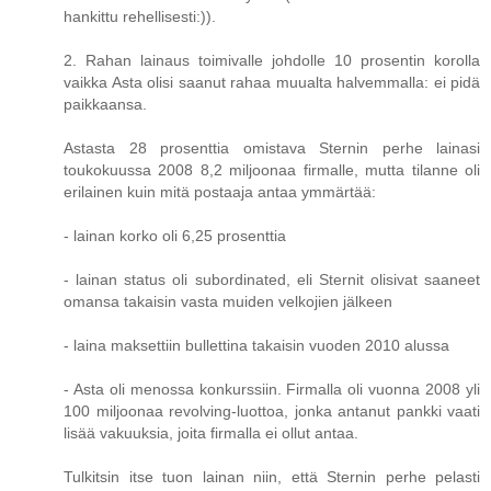
hankittu rehellisesti:)).
2. Rahan lainaus toimivalle johdolle 10 prosentin korolla
vaikka Asta olisi saanut rahaa muualta halvemmalla: ei pidä
paikkaansa.
Astasta 28 prosenttia omistava Sternin perhe lainasi
toukokuussa 2008 8,2 miljoonaa firmalle, mutta tilanne oli
erilainen kuin mitä postaaja antaa ymmärtää:
- lainan korko oli 6,25 prosenttia
- lainan status oli subordinated, eli Sternit olisivat saaneet
omansa takaisin vasta muiden velkojien jälkeen
- laina maksettiin bullettina takaisin vuoden 2010 alussa
- Asta oli menossa konkurssiin. Firmalla oli vuonna 2008 yli
100 miljoonaa revolving-luottoa, jonka antanut pankki vaati
lisää vakuuksia, joita firmalla ei ollut antaa.
Tulkitsin itse tuon lainan niin, että Sternin perhe pelasti