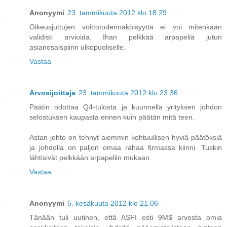
Anonyymi
23. tammikuuta 2012 klo 18.29
Oikeusjuttujen voittotodennäköisyyttä ei voi mitenkään
validisti arvioida. Ihan pelkkää arpapeliä jutun
asianosaispiirin ulkopuoliselle.
Vastaa
Arvosijoittaja
23. tammikuuta 2012 klo 23.36
Päätin odottaa Q4-tulosta ja kuunnella yrityksen johdon
selostuksen kaupasta ennen kuin päätän mitä teen.
Astan johto on tehnyt aiemmin kohtuullisen hyviä päätöksiä
ja johdolla on paljon omaa rahaa firmassa kiinni. Tuskin
lähtisivät pelkkään arpapeliin mukaan.
Vastaa
Anonyymi
5. kesäkuuta 2012 klo 21.06
Tänään tuli uutinen, että ASFI osti 9M$ arvosta omia