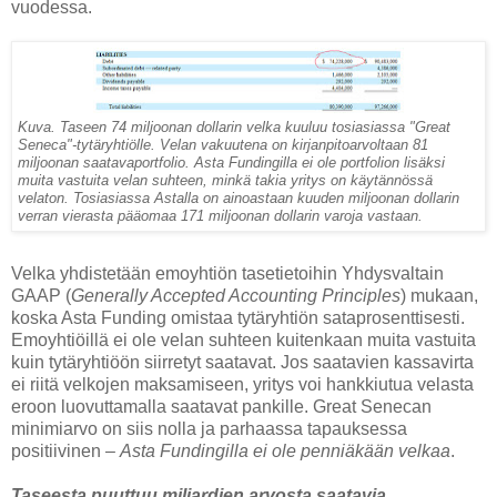
vuodessa.
Kuva. Taseen 74 miljoonan dollarin velka kuuluu tosiasiassa "Great
Seneca"-tytäryhtiölle. Velan vakuutena on kirjanpitoarvoltaan 81
miljoonan saatavaportfolio. Asta Fundingilla ei ole portfolion lisäksi
muita vastuita velan suhteen, minkä takia yritys on käytännössä
velaton. Tosiasiassa Astalla on ainoastaan kuuden miljoonan dollarin
verran vierasta pääomaa 171 miljoonan dollarin varoja vastaan.
Velka yhdistetään emoyhtiön tasetietoihin Yhdysvaltain
GAAP (
Generally Accepted Accounting Principles
) mukaan,
koska Asta Funding omistaa tytäryhtiön sataprosenttisesti.
Emoyhtiöillä ei ole velan suhteen kuitenkaan muita vastuita
kuin tytäryhtiöön siirretyt saatavat. Jos saatavien kassavirta
ei riitä velkojen maksamiseen, yritys voi hankkiutua velasta
eroon luovuttamalla saatavat pankille. Great Senecan
minimiarvo on siis nolla ja parhaassa tapauksessa
positiivinen –
Asta Fundingilla ei ole penniäkään velkaa
.
Taseesta puuttuu miljardien arvosta saatavia