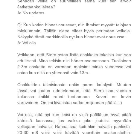
Senacan velka on suunnilleen sama kuin sen arvo?
Jatketaanko lainaa?
A: No updates
Q: Kun kotien hinnat nousevat, niin ihmiset myyvät talojaan
mieluummin. Tällöin olette olleet hyviä perimään velkoja.
Näkyykö tämä markkinoilla nyt kun hinnat ovat nousussa.
A: Voi olla
Veikkaan, että Stern ostaa lisää osakkeita takaisin kun saa
edullisesti. Minä tekisin niin hänen asemassaan. Tuollainen
2-3m osaketta on varmaan maksimi minkä vuodessa voi
ostaa kun niitä on yhteensä vain 13m.
Osakkeiden takaisinosto onkin paras katalysti. Muuten
tässä voi joutua odottelemaan, että Stern saa vuosien
kuluessa kaikki rahat tuottamaan. Kaveri on kovin
varovainen. On kai kiva istua sadan miljoonan päällä :-)
Voi olla, että nyt kun kriisi on vielä päällä on hyvä pitää
käteistä kassassa, jos vaikka joku joutuisi myymään
velkojaan halvalla. Rahaa saa kuitenkin halvalla pankista.
20-30 m$ voisi voisi käyttää vuosittain osakeostoihin.