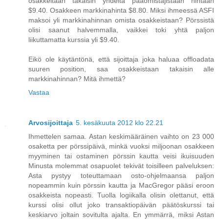
osakkeitaan takaisin yhdeltä pääomistajistaan hintaan
$9.40. Osakkeen markkinahinta $8.80. Miksi ihmeessä ASFI
maksoi yli markkinahinnan omista osakkeistaan? Pörssistä
olisi saanut halvemmalla, vaikkei toki yhtä paljon
liikuttamatta kurssia yli $9.40.
Eikö ole käytäntönä, että sijoittaja joka haluaa offloadata
suuren position, saa osakkeistaan takaisin alle
markkinahinnan? Mitä ihmettä?
Vastaa
Arvosijoittaja
5. kesäkuuta 2012 klo 22.21
Ihmettelen samaa. Astan keskimääräinen vaihto on 23 000
osaketta per pörssipäivä, minkä vuoksi miljoonan osakkeen
myyminen tai ostaminen pörssin kautta veisi ikuisuuden
Minusta molemmat osapuolet tekivät toisilleen palveluksen:
Asta pystyy toteuttamaan osto-ohjelmaansa paljon
nopeammin kuin pörssin kautta ja MacGregor pääsi eroon
osakkeista nopeasti. Tuolla logiikalla olisin olettanut, että
kurssi olisi ollut joko transaktiopäivän päätöskurssi tai
keskiarvo joltain sovitulta ajalta. En ymmärrä, miksi Astan