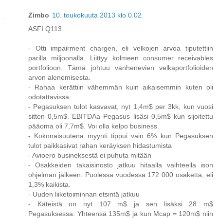
Zimbo
10. toukokuuta 2013 klo 0.02
ASFI Q113
- Otti impairment chargen, eli velkojen arvoa tiputettiin
parilla miljoonalla. Liittyy kolmeen consumer receivables
portfolioon. Tämä johtuu vanhenevien velkaportfolioiden
arvon alenemisesta.
- Rahaa kerättiin vähemmän kuin aikaisemmin kuten oli
odotattavissa:
- Pegasuksen tulot kasvavat, nyt 1,4m$ per 3kk, kun vuosi
sitten 0,5m$. EBITDAa Pegasus lisäsi 0,5m$ kun sijoitettu
pääoma oli 7,7m$. Voi olla kelpo business.
- Kokonaisuutena myynti tippui vain 6% kun Pegasuksen
tulot paikkasivat rahan keräyksen hidastumista
- Avioero busineksestä ei puhuta mitään
- Osakkeiden takaisinosto jatkuu hitaalla vaihteella ison
ohjelman jälkeen. Puolessa vuodessa 172 000 osaketta, eli
1,3% kaikista.
- Uuden liiketoiminnan etsintä jatkuu
- Käteistä on nyt 107 m$ ja sen lisäksi 28 m$
Pegasuksessa. Yhteensä 135m$ ja kun Mcap = 120m$ niin