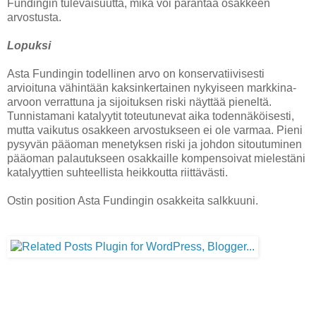
Fundingin tulevaisuutta, mikä voi parantaa osakkeen
arvostusta.
Lopuksi
Asta Fundingin todellinen arvo on konservatiivisesti
arvioituna vähintään kaksinkertainen nykyiseen markkina-
arvoon verrattuna ja sijoituksen riski näyttää pieneltä.
Tunnistamani katalyytit toteutunevat aika todennäköisesti,
mutta vaikutus osakkeen arvostukseen ei ole varmaa. Pieni
pysyvän pääoman menetyksen riski ja johdon sitoutuminen
pääoman palautukseen osakkaille kompensoivat mielestäni
katalyyttien suhteellista heikkoutta riittävästi.
Ostin position Asta Fundingin osakkeita salkkuuni.