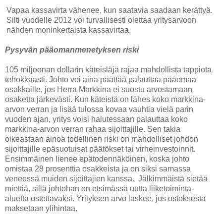
Vapaa kassavirta vähenee, kun saatavia saadaan kerättyä.
Silti vuodelle 2012 voi turvallisesti olettaa yritysarvoon
nähden moninkertaista kassavirtaa.
Pysyvän pääomanmenetyksen riski
105 miljoonan dollarin käteisläjä rajaa mahdollista tappiota
tehokkaasti. Johto voi aina päättää palauttaa pääomaa
osakkaille, jos Herra Markkina ei suostu arvostamaan
osaketta järkevästi. Kun käteistä on lähes koko markkina-
arvon verran ja lisää tulossa kovaa vauhtia vielä parin
vuoden ajan, yritys voisi halutessaan palauttaa koko
markkina-arvon verran rahaa sijoittajille. Sen takia
oikeastaan ainoa todellinen riski on mahdolliset johdon
sijoittajille epäsuotuisat päätökset tai virheinvestoinnit.
Ensimmäinen lienee epätodennäköinen, koska johto
omistaa 28 prosenttia osakkeista ja on siksi samassa
veneessä muiden sijoittajien kanssa. Jälkimmäistä sietää
miettiä, sillä johtohan on etsimässä uutta liiketoiminta-
aluetta ostettavaksi. Yrityksen arvo laskee, jos ostoksesta
maksetaan ylihintaa.