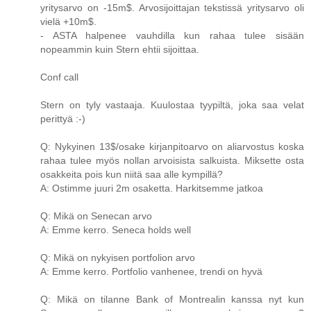
yritysarvo on -15m$. Arvosijoittajan tekstissä yritysarvo oli
vielä +10m$.
- ASTA halpenee vauhdilla kun rahaa tulee sisään
nopeammin kuin Stern ehtii sijoittaa.
Conf call
Stern on tyly vastaaja. Kuulostaa tyypiltä, joka saa velat
perittyä :-)
Q: Nykyinen 13$/osake kirjanpitoarvo on aliarvostus koska
rahaa tulee myös nollan arvoisista salkuista. Miksette osta
osakkeita pois kun niitä saa alle kympillä?
A: Ostimme juuri 2m osaketta. Harkitsemme jatkoa
Q: Mikä on Senecan arvo
A: Emme kerro. Seneca holds well
Q: Mikä on nykyisen portfolion arvo
A: Emme kerro. Portfolio vanhenee, trendi on hyvä
Q: Mikä on tilanne Bank of Montrealin kanssa nyt kun