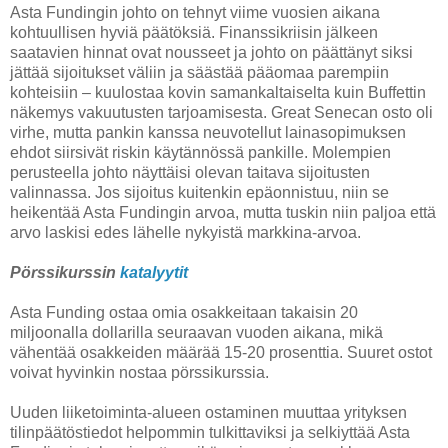
Asta Fundingin johto on tehnyt viime vuosien aikana
kohtuullisen hyviä päätöksiä. Finanssikriisin jälkeen
saatavien hinnat ovat nousseet ja johto on päättänyt siksi
jättää sijoitukset väliin ja säästää pääomaa parempiin
kohteisiin – kuulostaa kovin samankaltaiselta kuin Buffettin
näkemys vakuutusten tarjoamisesta. Great Senecan osto oli
virhe, mutta pankin kanssa neuvotellut lainasopimuksen
ehdot siirsivät riskin käytännössä pankille. Molempien
perusteella johto näyttäisi olevan taitava sijoitusten
valinnassa. Jos sijoitus kuitenkin epäonnistuu, niin se
heikentää Asta Fundingin arvoa, mutta tuskin niin paljoa että
arvo laskisi edes lähelle nykyistä markkina-arvoa.
Pörssikurssin
katalyytit
Asta Funding ostaa omia osakkeitaan takaisin 20
miljoonalla dollarilla seuraavan vuoden aikana, mikä
vähentää osakkeiden määrää 15-20 prosenttia. Suuret ostot
voivat hyvinkin nostaa pörssikurssia.
Uuden liiketoiminta-alueen ostaminen muuttaa yrityksen
tilinpäätöstiedot helpommin tulkittaviksi ja selkiyttää Asta