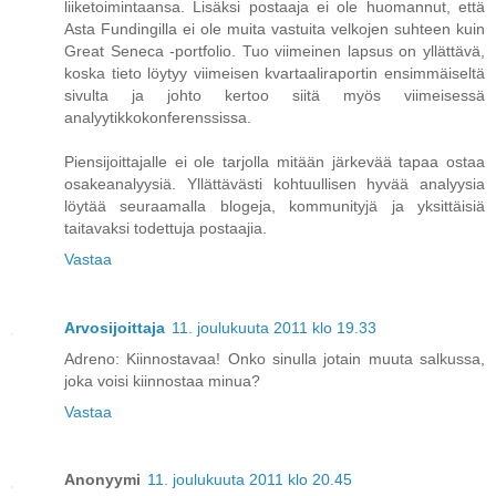
liiketoimintaansa. Lisäksi postaaja ei ole huomannut, että
Asta Fundingilla ei ole muita vastuita velkojen suhteen kuin
Great Seneca -portfolio. Tuo viimeinen lapsus on yllättävä,
koska tieto löytyy viimeisen kvartaaliraportin ensimmäiseltä
sivulta ja johto kertoo siitä myös viimeisessä
analyytikkokonferenssissa.
Piensijoittajalle ei ole tarjolla mitään järkevää tapaa ostaa
osakeanalyysiä. Yllättävästi kohtuullisen hyvää analyysia
löytää seuraamalla blogeja, kommunityjä ja yksittäisiä
taitavaksi todettuja postaajia.
Vastaa
Arvosijoittaja
11. joulukuuta 2011 klo 19.33
Adreno: Kiinnostavaa! Onko sinulla jotain muuta salkussa,
joka voisi kiinnostaa minua?
Vastaa
Anonyymi
11. joulukuuta 2011 klo 20.45