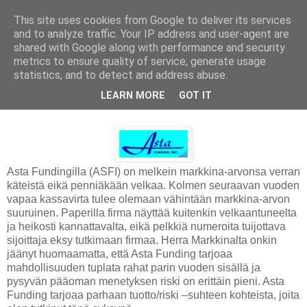
This site uses cookies from Google to deliver its services
and to analyze traffic. Your IP address and user-agent are
shared with Google along with performance and security
metrics to ensure quality of service, generate usage
statistics, and to detect and address abuse.
lauantai 10. joulukuuta 2011
LEARN MORE
GOT IT
Asta Funding
Asta Fundingilla (ASFI) on melkein markkina-arvonsa verran
käteistä eikä penniäkään velkaa. Kolmen seuraavan vuoden
vapaa kassavirta tulee olemaan vähintään markkina-arvon
suuruinen. Paperilla firma näyttää kuitenkin velkaantuneelta
ja heikosti kannattavalta, eikä pelkkiä numeroita tuijottava
sijoittaja eksy tutkimaan firmaa. Herra Markkinalta onkin
jäänyt huomaamatta, että Asta Funding tarjoaa
mahdollisuuden tuplata rahat parin vuoden sisällä ja
pysyvän pääoman menetyksen riski on erittäin pieni. Asta
Funding tarjoaa parhaan tuotto/riski –suhteen kohteista, joita