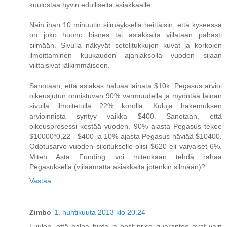
kuulostaa hyvin edulliselta asiakkaalle.
Näin ihan 10 minuutin silmäyksellä heittäisin, että kyseessä
on joko huono bisnes tai asiakkaita viilataan pahasti
silmään. Sivulla näkyvät setelitukkujen kuvat ja korkojen
ilmoittaminen kuukauden ajanjaksolla vuoden sijaan
viittaisivat jälkimmäiseen.
Sanotaan, että asiakas haluaa lainata $10k. Pegasus arvioi
oikeusjutun onnistuvan 90% varmuudella ja myöntää lainan
sivulla ilmoitetulla 22% korolla. Kuluja hakemuksen
arvioinnista syntyy vaikka $400. Sanotaan, että
oikeusprosessi kestää vuoden. 90% ajasta Pegasus tekee
$10000*0,22 - $400 ja 10% ajasta Pegasus häviää $10400.
Odotusarvo vuoden sijoitukselle olisi $620 eli vaivaiset 6%.
Miten Asta Funding voi mitenkään tehdä rahaa
Pegasuksella (viilaamatta asiakkaita jotenkin silmään)?
Vastaa
Zimbo
1. huhtikuuta 2013 klo 20.24
Luulen, että halpa hinta ja best price guarantee ovat vain