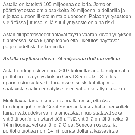
Astalla on käteistä 105 miljoonaa dollaria. Johto on
päättänyt ostaa omia osakkeita 20 miljoonalla dollarilla ja
sijoittaa uuteen liiketoiminta-alueeseen. Palaan yritysostoon
vielä tässä jutussa, sillä suuri yritysosto on aina riski.
Astan tilinpäätöstiedot antavat täysin väärän kuvan yrityksen
tilanteessa: sekä kirjanpitoarvo että liiketulos näyttävät
paljon todellista heikommilta.
Astalla näyttäisi olevan 74 miljoonaa dollaria velkaa
Asta Funding osti vuonna 2007 kolmellasadalla miljoonalla
portfolion, jota yritys kutsuu Great Senecaksi. Sijoitus
epäonnistui surkeasti. Finanssikriisi iski kuluttajiin ja
saatavista saatiin ennätyksellisen vähän kerättyä takaisin.
Merkittävää tämän tarinan kannalta on se, että Asta
Fundingin johto osti Great Senecan lainarahalla, neuvotteli
lainan vakuudeksi vain ja ainoastaan nuo saatavat sekä
yhtiöitti portfolion tytäryhtiöön. Tytäryhtiöllä on tällä hetkellä
74 miljoonaa velkaa jäljellä Great Senecan ostosta ja
portfolio tuottaa noin 14 miljoonaa dollaria kassavirtaa