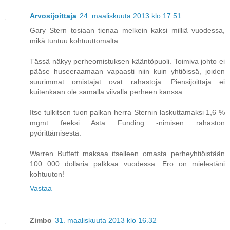
Arvosijoittaja
24. maaliskuuta 2013 klo 17.51
Gary Stern tosiaan tienaa melkein kaksi milliä vuodessa,
mikä tuntuu kohtuuttomalta.
Tässä näkyy perheomistuksen kääntöpuoli. Toimiva johto ei
pääse huseeraamaan vapaasti niin kuin yhtiöissä, joiden
suurimmat omistajat ovat rahastoja. Piensijoittaja ei
kuitenkaan ole samalla viivalla perheen kanssa.
Itse tulkitsen tuon palkan herra Sternin laskuttamaksi 1,6 %
mgmt feeksi Asta Funding -nimisen rahaston
pyörittämisestä.
Warren Buffett maksaa itselleen omasta perheyhtiöistään
100 000 dollaria palkkaa vuodessa. Ero on mielestäni
kohtuuton!
Vastaa
Zimbo
31. maaliskuuta 2013 klo 16.32