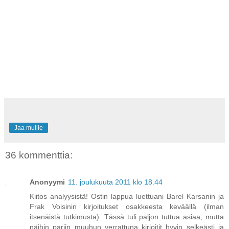
Jaa muille
36 kommenttia:
Anonyymi
11. joulukuuta 2011 klo 18.44
Kiitos analyysistä! Ostin lappua luettuani Barel Karsanin ja
Frak Voisinin kirjoitukset osakkeesta keväällä (ilman
itsenäistä tutkimusta). Tässä tuli paljon tuttua asiaa, mutta
näihin pariin muuhun verrattuna kirjoitit hyvin selkeästi ja