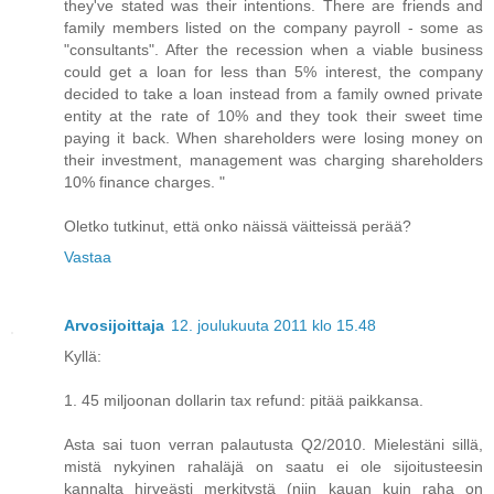
they've stated was their intentions. There are friends and
family members listed on the company payroll - some as
"consultants". After the recession when a viable business
could get a loan for less than 5% interest, the company
decided to take a loan instead from a family owned private
entity at the rate of 10% and they took their sweet time
paying it back. When shareholders were losing money on
their investment, management was charging shareholders
10% finance charges. "
Oletko tutkinut, että onko näissä väitteissä perää?
Vastaa
Arvosijoittaja
12. joulukuuta 2011 klo 15.48
Kyllä:
1. 45 miljoonan dollarin tax refund: pitää paikkansa.
Asta sai tuon verran palautusta Q2/2010. Mielestäni sillä,
mistä nykyinen rahaläjä on saatu ei ole sijoitusteesin
kannalta hirveästi merkitystä (niin kauan kuin raha on