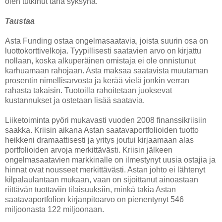
olen tutkinut tänä syksynä.
Taustaa
Asta Funding ostaa ongelmasaatavia, joista suurin osa on
luottokorttivelkoja. Tyypillisesti saatavien arvo on kirjattu
nollaan, koska alkuperäinen omistaja ei ole onnistunut
karhuamaan rahojaan. Asta maksaa saatavista muutaman
prosentin nimellisarvosta ja kerää vielä jonkin verran
rahasta takaisin. Tuotoilla rahoitetaan juoksevat
kustannukset ja ostetaan lisää saatavia.
Liiketoiminta pyöri mukavasti vuoden 2008 finanssikriisiin
saakka. Kriisin aikana Astan saatavaportfolioiden tuotto
heikkeni dramaattisesti ja yritys joutui kirjaamaan alas
portfolioiden arvoja merkittävästi. Kriisin jälkeen
ongelmasaatavien markkinalle on ilmestynyt uusia ostajia ja
hinnat ovat nousseet merkittävästi. Astan johto ei lähtenyt
kilpalaulantaan mukaan, vaan on sijoittanut ainoastaan
riittävän tuottaviin tilaisuuksiin, minkä takia Astan
saatavaportfolion kirjanpitoarvo on pienentynyt 546
miljoonasta 122 miljoonaan.