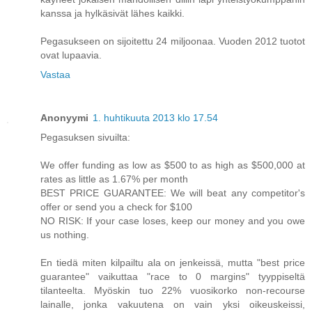
kanssa ja hylkäsivät lähes kaikki.
Pegasukseen on sijoitettu 24 miljoonaa. Vuoden 2012 tuotot
ovat lupaavia.
Vastaa
Anonyymi
1. huhtikuuta 2013 klo 17.54
Pegasuksen sivuilta:
We offer funding as low as $500 to as high as $500,000 at
rates as little as 1.67% per month
BEST PRICE GUARANTEE: We will beat any competitor's
offer or send you a check for $100
NO RISK: If your case loses, keep our money and you owe
us nothing.
En tiedä miten kilpailtu ala on jenkeissä, mutta "best price
guarantee" vaikuttaa "race to 0 margins" tyyppiseltä
tilanteelta. Myöskin tuo 22% vuosikorko non-recourse
lainalle, jonka vakuutena on vain yksi oikeuskeissi,