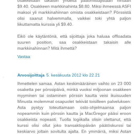
osakkeitaan takaisin yhdeltä pääomistajistaan hintaan
$9.40. Osakkeen markkinahinta $8.80. Miksi ihmeessä ASFI
maksoi yli markkinahinnan omista osakkeistaan? Pörssistä
olisi saanut halvemmalla, vaikkei toki yhtä paljon
liikuttamatta kurssia yli $9.40.
Eikö ole käytäntönä, että sijoittaja joka haluaa offloadata
suuren position, saa osakkeistaan takaisin alle
markkinahinnan? Mitä ihmettä?
Vastaa
Arvosijoittaja
5. kesäkuuta 2012 klo 22.21
Ihmettelen samaa. Astan keskimääräinen vaihto on 23 000
osaketta per pörssipäivä, minkä vuoksi miljoonan osakkeen
myyminen tai ostaminen pörssin kautta veisi ikuisuuden
Minusta molemmat osapuolet tekivät toisilleen palveluksen:
Asta pystyy toteuttamaan osto-ohjelmaansa paljon
nopeammin kuin pörssin kautta ja MacGregor pääsi eroon
osakkeista nopeasti. Tuolla logiikalla olisin olettanut, että
kurssi olisi ollut joko transaktiopäivän päätöskurssi tai
keskiarvo joltain sovitulta ajalta. En ymmärrä, miksi Astan