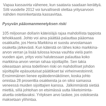
Vapaa kassavirta vähenee, kun saatavia saadaan kerättyä.
Silti vuodelle 2012 voi turvallisesti olettaa yritysarvoon
nähden moninkertaista kassavirtaa.
Pysyvän pääomanmenetyksen riski
105 miljoonan dollarin käteisläjä rajaa mahdollista tappiota
tehokkaasti. Johto voi aina päättää palauttaa pääomaa
osakkaille, jos Herra Markkina ei suostu arvostamaan
osaketta järkevästi. Kun käteistä on lähes koko markkina-
arvon verran ja lisää tulossa kovaa vauhtia vielä parin
vuoden ajan, yritys voisi halutessaan palauttaa koko
markkina-arvon verran rahaa sijoittajille. Sen takia
oikeastaan ainoa todellinen riski on mahdolliset johdon
sijoittajille epäsuotuisat päätökset tai virheinvestoinnit.
Ensimmäinen lienee epätodennäköinen, koska johto
omistaa 28 prosenttia osakkeista ja on siksi samassa
veneessä muiden sijoittajien kanssa. Jälkimmäistä sietää
miettiä, sillä johtohan on etsimässä uutta liiketoiminta-
aluetta ostettavaksi. Yrityksen arvo laskee, jos ostoksesta
maksetaan ylihintaa.