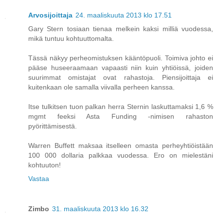
Arvosijoittaja
24. maaliskuuta 2013 klo 17.51
Gary Stern tosiaan tienaa melkein kaksi milliä vuodessa,
mikä tuntuu kohtuuttomalta.
Tässä näkyy perheomistuksen kääntöpuoli. Toimiva johto ei
pääse huseeraamaan vapaasti niin kuin yhtiöissä, joiden
suurimmat omistajat ovat rahastoja. Piensijoittaja ei
kuitenkaan ole samalla viivalla perheen kanssa.
Itse tulkitsen tuon palkan herra Sternin laskuttamaksi 1,6 %
mgmt feeksi Asta Funding -nimisen rahaston
pyörittämisestä.
Warren Buffett maksaa itselleen omasta perheyhtiöistään
100 000 dollaria palkkaa vuodessa. Ero on mielestäni
kohtuuton!
Vastaa
Zimbo
31. maaliskuuta 2013 klo 16.32