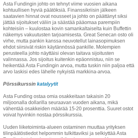
Asta Fundingin johto on tehnyt viime vuosien aikana
kohtuullisen hyviä päätöksiä. Finanssikriisin jälkeen
saatavien hinnat ovat nousseet ja johto on päättänyt siksi
jättää sijoitukset väliin ja säästää pääomaa parempiin
kohteisiin – kuulostaa kovin samankaltaiselta kuin Buffettin
näkemys vakuutusten tarjoamisesta. Great Senecan osto oli
virhe, mutta pankin kanssa neuvotellut lainasopimuksen
ehdot siirsivät riskin käytännössä pankille. Molempien
perusteella johto näyttäisi olevan taitava sijoitusten
valinnassa. Jos sijoitus kuitenkin epäonnistuu, niin se
heikentää Asta Fundingin arvoa, mutta tuskin niin paljoa että
arvo laskisi edes lähelle nykyistä markkina-arvoa.
Pörssikurssin
katalyytit
Asta Funding ostaa omia osakkeitaan takaisin 20
miljoonalla dollarilla seuraavan vuoden aikana, mikä
vähentää osakkeiden määrää 15-20 prosenttia. Suuret ostot
voivat hyvinkin nostaa pörssikurssia.
Uuden liiketoiminta-alueen ostaminen muuttaa yrityksen
tilinpäätöstiedot helpommin tulkittaviksi ja selkiyttää Asta