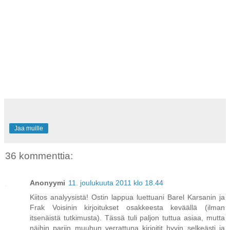
Jaa muille
36 kommenttia:
Anonyymi
11. joulukuuta 2011 klo 18.44
Kiitos analyysistä! Ostin lappua luettuani Barel Karsanin ja
Frak Voisinin kirjoitukset osakkeesta keväällä (ilman
itsenäistä tutkimusta). Tässä tuli paljon tuttua asiaa, mutta
näihin pariin muuhun verrattuna kirjoitit hyvin selkeästi ja