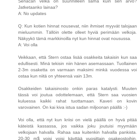
Senacan velka on suunnilleen sama kuin sen arvo?
Jatketaanko lainaa?
A: No updates
Q: Kun kotien hinnat nousevat, niin ihmiset myyvät talojaan
mieluummin. Tällöin olette olleet hyviä perimään velkoja.
Näkyykö tämä markkinoilla nyt kun hinnat ovat nousussa.
A: Voi olla
Veikkaan, että Stern ostaa lisää osakkeita takaisin kun saa
edullisesti. Minä tekisin niin hänen asemassaan. Tuollainen
2-3m osaketta on varmaan maksimi minkä vuodessa voi
ostaa kun niitä on yhteensä vain 13m.
Osakkeiden takaisinosto onkin paras katalysti. Muuten
tässä voi joutua odottelemaan, että Stern saa vuosien
kuluessa kaikki rahat tuottamaan. Kaveri on kovin
varovainen. On kai kiva istua sadan miljoonan päällä :-)
Voi olla, että nyt kun kriisi on vielä päällä on hyvä pitää
käteistä kassassa, jos vaikka joku joutuisi myymään
velkojaan halvalla. Rahaa saa kuitenkin halvalla pankista.
20-30 m$ voisi voisi käyttää vuosittain osakeostoihin.