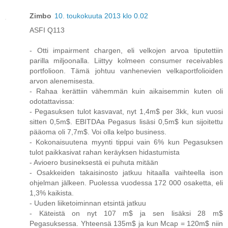
Zimbo
10. toukokuuta 2013 klo 0.02
ASFI Q113
- Otti impairment chargen, eli velkojen arvoa tiputettiin
parilla miljoonalla. Liittyy kolmeen consumer receivables
portfolioon. Tämä johtuu vanhenevien velkaportfolioiden
arvon alenemisesta.
- Rahaa kerättiin vähemmän kuin aikaisemmin kuten oli
odotattavissa:
- Pegasuksen tulot kasvavat, nyt 1,4m$ per 3kk, kun vuosi
sitten 0,5m$. EBITDAa Pegasus lisäsi 0,5m$ kun sijoitettu
pääoma oli 7,7m$. Voi olla kelpo business.
- Kokonaisuutena myynti tippui vain 6% kun Pegasuksen
tulot paikkasivat rahan keräyksen hidastumista
- Avioero busineksestä ei puhuta mitään
- Osakkeiden takaisinosto jatkuu hitaalla vaihteella ison
ohjelman jälkeen. Puolessa vuodessa 172 000 osaketta, eli
1,3% kaikista.
- Uuden liiketoiminnan etsintä jatkuu
- Käteistä on nyt 107 m$ ja sen lisäksi 28 m$
Pegasuksessa. Yhteensä 135m$ ja kun Mcap = 120m$ niin