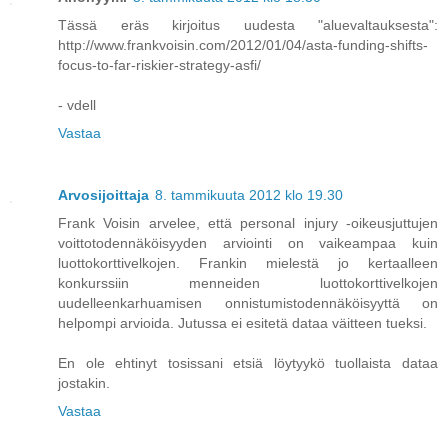
Tässä eräs kirjoitus uudesta "aluevaltauksesta":
http://www.frankvoisin.com/2012/01/04/asta-funding-shifts-
focus-to-far-riskier-strategy-asfi/
- vdell
Vastaa
Arvosijoittaja
8. tammikuuta 2012 klo 19.30
Frank Voisin arvelee, että personal injury -oikeusjuttujen
voittotodennäköisyyden arviointi on vaikeampaa kuin
luottokorttivelkojen. Frankin mielestä jo kertaalleen
konkurssiin menneiden luottokorttivelkojen
uudelleenkarhuamisen onnistumistodennäköisyyttä on
helpompi arvioida. Jutussa ei esitetä dataa väitteen tueksi.
En ole ehtinyt tosissani etsiä löytyykö tuollaista dataa
jostakin.
Vastaa