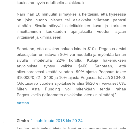
kuulostaa hyvin edulliselta asiakkaalle.
Näin ihan 10 minuutin silmäyksellä heittäisin, että kyseessä
on joko huono bisnes tai asiakkaita viilataan pahasti
silmään. Sivulla näkyvät setelitukkujen kuvat ja korkojen
ilmoittaminen kuukauden ajanjaksolla vuoden sijaan
viittaisivat jälkimmäiseen.
Sanotaan, että asiakas haluaa lainata $10k. Pegasus arvioi
oikeusjutun onnistuvan 90% varmuudella ja myöntää lainan
sivulla ilmoitetulla 22% korolla. Kuluja hakemuksen
arvioinnista syntyy vaikka $400. Sanotaan, että
oikeusprosessi kestää vuoden. 90% ajasta Pegasus tekee
$10000*0,22 - $400 ja 10% ajasta Pegasus häviää $10400.
Odotusarvo vuoden sijoitukselle olisi $620 eli vaivaiset 6%.
Miten Asta Funding voi mitenkään tehdä rahaa
Pegasuksella (viilaamatta asiakkaita jotenkin silmään)?
Vastaa
Zimbo
1. huhtikuuta 2013 klo 20.24
Luulen, että halpa hinta ja best price guarantee ovat vain