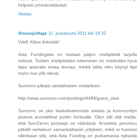
helposti ymmärrettävästi.
Vastaa
Arvosijoittaja
11. joulukuuta 2011 klo 19.32
Vdell: Kiitos linkeistä!
Asta Fundingista on tosiaan paljon mielipiteitä tarjolla
netissä. Toisten mielipiteiden lukeminen on mielestäni hyvä
tapa sparrata omaa teoriaa, minkä takia olen käynyt läpi
myös nuo yllä olevat.
Sumzero julkaisi vastakkaisen mielipiteen:
http://www.sumzero.com/postings/4489/guest_view
Sumzero on yksi laadukkaimmista siteista ja kommunityn
jäsenet arvostelivat postin korkealle. Olen silti sitä mieltä,
että SumZeron postaaja on väärässä. Arvostelu perustuu
pitkälti vertailuun samankaltaisiin yrityksiin, mikä ei huomioi
ollenkaan sitä, että Asta Funding on purkamassa nykyistä