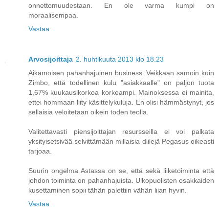
onnettomuudestaan. En ole varma kumpi on
moraalisempaa.
Vastaa
Arvosijoittaja
2. huhtikuuta 2013 klo 18.23
Aikamoisen pahanhajuinen business. Veikkaan samoin kuin
Zimbo, että todellinen kulu "asiakkaalle" on paljon tuota
1,67% kuukausikorkoa korkeampi. Mainoksessa ei mainita,
ettei hommaan liity käsittelykuluja. En olisi hämmästynyt, jos
sellaisia veloitetaan oikein toden teolla.
Valitettavasti piensijoittajan resursseilla ei voi palkata
yksityisetsivää selvittämään millaisia diilejä Pegasus oikeasti
tarjoaa.
Suurin ongelma Astassa on se, että sekä liiketoiminta että
johdon toiminta on pahanhajuista. Ulkopuolisten osakkaiden
kusettaminen sopii tähän palettiin vähän liian hyvin.
Vastaa