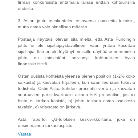
firman konkurssista antamalla lainaa erittäin kohtuullisilla
ehdoilla.
3. Astan johto teeskentelee ostavansa osakkeita takaisin,
mutta ostaa vain nimellisen määrän
Postaaja näyttäisi olevan sitä mieltä, että Asta Fundingin
johto ei ole sijoittajaystävällinen, vaan yrittää kusettaa
sijoittajia. Itse en ole löytänyt moiselle näyttöä ennemminkin
johto on mielestäni selvinnyt kohtuullisen hyvin
finanssikriisistä.
Ostan uusista kohteista yleensä pienen position (1-2% koko
salkusta) ja kasvatan hiljalleen, kun saan teoriaani tukevia
todisteita. Ostin Astaa kahden prosentin verran ja kasvatan
seuraavien parin kvartaalin aikana 5-6 prosenttiin, jos a)
hinta ei karkaa käsistä, b) johto tosiaan ostaa osakkeita
takaisin, c) yritysosto on järkevä.
Asta raportoi Q3-tuloksen keskiviikkoiltana, joka on
ensimmäinen tarkastuspiste.
Vastaa