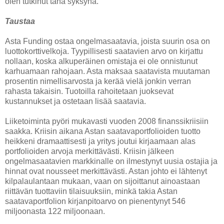
olen tutkinut tänä syksynä.
Taustaa
Asta Funding ostaa ongelmasaatavia, joista suurin osa on
luottokorttivelkoja. Tyypillisesti saatavien arvo on kirjattu
nollaan, koska alkuperäinen omistaja ei ole onnistunut
karhuamaan rahojaan. Asta maksaa saatavista muutaman
prosentin nimellisarvosta ja kerää vielä jonkin verran
rahasta takaisin. Tuotoilla rahoitetaan juoksevat
kustannukset ja ostetaan lisää saatavia.
Liiketoiminta pyöri mukavasti vuoden 2008 finanssikriisiin
saakka. Kriisin aikana Astan saatavaportfolioiden tuotto
heikkeni dramaattisesti ja yritys joutui kirjaamaan alas
portfolioiden arvoja merkittävästi. Kriisin jälkeen
ongelmasaatavien markkinalle on ilmestynyt uusia ostajia ja
hinnat ovat nousseet merkittävästi. Astan johto ei lähtenyt
kilpalaulantaan mukaan, vaan on sijoittanut ainoastaan
riittävän tuottaviin tilaisuuksiin, minkä takia Astan
saatavaportfolion kirjanpitoarvo on pienentynyt 546
miljoonasta 122 miljoonaan.