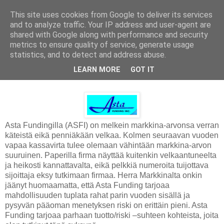
This site uses cookies from Google to deliver its services
and to analyze traffic. Your IP address and user-agent are
shared with Google along with performance and security
metrics to ensure quality of service, generate usage
statistics, and to detect and address abuse.
lauantai 10. joulukuuta 2011
LEARN MORE
GOT IT
Asta Funding
Asta Fundingilla (ASFI) on melkein markkina-arvonsa verran
käteistä eikä penniäkään velkaa. Kolmen seuraavan vuoden
vapaa kassavirta tulee olemaan vähintään markkina-arvon
suuruinen. Paperilla firma näyttää kuitenkin velkaantuneelta
ja heikosti kannattavalta, eikä pelkkiä numeroita tuijottava
sijoittaja eksy tutkimaan firmaa. Herra Markkinalta onkin
jäänyt huomaamatta, että Asta Funding tarjoaa
mahdollisuuden tuplata rahat parin vuoden sisällä ja
pysyvän pääoman menetyksen riski on erittäin pieni. Asta
Funding tarjoaa parhaan tuotto/riski –suhteen kohteista, joita