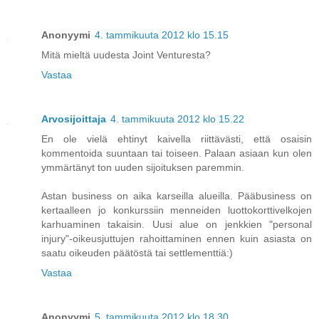
Anonyymi
4. tammikuuta 2012 klo 15.15
Mitä mieltä uudesta Joint Venturesta?
Vastaa
Arvosijoittaja
4. tammikuuta 2012 klo 15.22
En ole vielä ehtinyt kaivella riittävästi, että osaisin
kommentoida suuntaan tai toiseen. Palaan asiaan kun olen
ymmärtänyt ton uuden sijoituksen paremmin.
Astan business on aika karseilla alueilla. Pääbusiness on
kertaalleen jo konkurssiin menneiden luottokorttivelkojen
karhuaminen takaisin. Uusi alue on jenkkien "personal
injury"-oikeusjuttujen rahoittaminen ennen kuin asiasta on
saatu oikeuden päätöstä tai settlementtiä:)
Vastaa
Anonyymi
5. tammikuuta 2012 klo 18.30