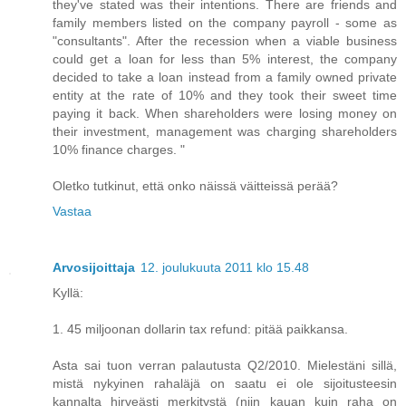
they've stated was their intentions. There are friends and
family members listed on the company payroll - some as
"consultants". After the recession when a viable business
could get a loan for less than 5% interest, the company
decided to take a loan instead from a family owned private
entity at the rate of 10% and they took their sweet time
paying it back. When shareholders were losing money on
their investment, management was charging shareholders
10% finance charges. "
Oletko tutkinut, että onko näissä väitteissä perää?
Vastaa
Arvosijoittaja
12. joulukuuta 2011 klo 15.48
Kyllä:
1. 45 miljoonan dollarin tax refund: pitää paikkansa.
Asta sai tuon verran palautusta Q2/2010. Mielestäni sillä,
mistä nykyinen rahaläjä on saatu ei ole sijoitusteesin
kannalta hirveästi merkitystä (niin kauan kuin raha on