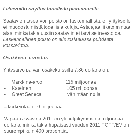
Liikevoitto näyttää todellista pienemmältä
Saatavien tasearvon poisto on laskennallista, eli yritykselle
ei muodostu niistä todellisia kuluja. Asta ajaa liiketoimintaa
alas, minkä takia uusiin saataviin ei tarvitse investoida.
Laskennallinen poisto on siis tosiasiassa puhdasta
kassavirtaa.
Osakkeen arvostus
Yritysarvo päivän osakekurssilla 7,86 dollaria on:
Markkina-arvo 115 miljoonaa
-
Käteinen 105 miljoonaa
-
Great Seneca vähintään nolla
= korkeintaan 10 miljoonaa
Vapaa kassavirta 2011 on yli neljäkymmentä miljoonaa
dollaria, minkä takia hupaisasti vuoden 2011 FCFF/EV on
suurempi kuin 400 prosenttia.