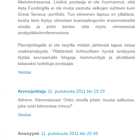
liiketoimintaansa. Lisäksi postaaja ei ole huomannut, että
Asta Fundingilla ei ole muita vastuita velkojen suhteen kuin
Great Seneca -portfolio. Tuo viimeinen lapsus on yllättävä,
koska tieto löytyy viimeisen kvartaaliraportin ensimmäiseltä
sivulta ja johto kertoo siitä myös viimeisessä
analyytikkokonferenssissa.
Piensijoittajalle ei ole tarjolla mitään järkevää tapaa ostaa
osakeanalyysiä. Yllättävästi kohtuullisen hyvää analyysia
löytää seuraamalla blogeja, kommunityjä ja yksittäisiä
taitavaksi todettuja postaajia.
Vastaa
Arvosijoittaja
11. joulukuuta 2011 klo 19.33
Adreno: Kiinnostavaa! Onko sinulla jotain muuta salkussa,
joka voisi kiinnostaa minua?
Vastaa
Anonyymi
11. joulukuuta 2011 klo 20.45