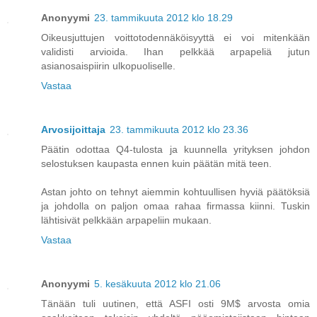
Anonyymi
23. tammikuuta 2012 klo 18.29
Oikeusjuttujen voittotodennäköisyyttä ei voi mitenkään
validisti arvioida. Ihan pelkkää arpapeliä jutun
asianosaispiirin ulkopuoliselle.
Vastaa
Arvosijoittaja
23. tammikuuta 2012 klo 23.36
Päätin odottaa Q4-tulosta ja kuunnella yrityksen johdon
selostuksen kaupasta ennen kuin päätän mitä teen.
Astan johto on tehnyt aiemmin kohtuullisen hyviä päätöksiä
ja johdolla on paljon omaa rahaa firmassa kiinni. Tuskin
lähtisivät pelkkään arpapeliin mukaan.
Vastaa
Anonyymi
5. kesäkuuta 2012 klo 21.06
Tänään tuli uutinen, että ASFI osti 9M$ arvosta omia