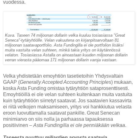
vuodessa.
Kuva. Taseen 74 miljoonan dollarin velka kuuluu tosiasiassa "Great
Seneca"-tytäryhtiölle. Velan vakuutena on kirjanpitoarvoltaan 81
miljoonan saatavaportfolio. Asta Fundingilla ei ole portfolion lisäksi
muita vastuita velan suhteen, minkä takia yritys on käytännössä
velaton. Tosiasiassa Astalla on ainoastaan kuuden miljoonan dollarin
verran vierasta pääomaa 171 miljoonan dollarin varoja vastaan.
Velka yhdistetään emoyhtiön tasetietoihin Yhdysvaltain
GAAP (
Generally Accepted Accounting Principles
) mukaan,
koska Asta Funding omistaa tytäryhtiön sataprosenttisesti.
Emoyhtiöillä ei ole velan suhteen kuitenkaan muita vastuita
kuin tytäryhtiöön siirretyt saatavat. Jos saatavien kassavirta
ei riitä velkojen maksamiseen, yritys voi hankkiutua velasta
eroon luovuttamalla saatavat pankille. Great Senecan
minimiarvo on siis nolla ja parhaassa tapauksessa
positiivinen –
Asta Fundingilla ei ole penniäkään velkaa
.
Taseesta puuttuu miljardien arvosta saatavia