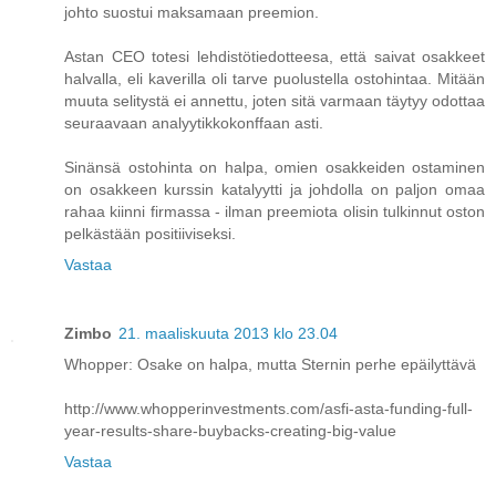
johto suostui maksamaan preemion.
Astan CEO totesi lehdistötiedotteesa, että saivat osakkeet
halvalla, eli kaverilla oli tarve puolustella ostohintaa. Mitään
muuta selitystä ei annettu, joten sitä varmaan täytyy odottaa
seuraavaan analyytikkokonffaan asti.
Sinänsä ostohinta on halpa, omien osakkeiden ostaminen
on osakkeen kurssin katalyytti ja johdolla on paljon omaa
rahaa kiinni firmassa - ilman preemiota olisin tulkinnut oston
pelkästään positiiviseksi.
Vastaa
Zimbo
21. maaliskuuta 2013 klo 23.04
Whopper: Osake on halpa, mutta Sternin perhe epäilyttävä
http://www.whopperinvestments.com/asfi-asta-funding-full-
year-results-share-buybacks-creating-big-value
Vastaa