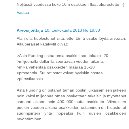
Neljässä vuodessa koko 10m osakkeen float olisi ostettu :-)
Vastaa
Arvosijoittaja
10. toukokuuta 2013 klo 19.38
Alan olla huolestunut siitä, ettei tämä osake löydä arvoaan.
Alkuperäiset katalyytit olivat:
>Asta Funding ostaa omia osakkeitaan takaisin 20
>miljoonalla dollarilla seuraavan vuoden aikana,
>mikä vähentää osakkeiden määrää 15-20
>prosenttia. Suuret ostot voivat hyvinkin nostaa
>pörssikurssia.
Asta Funding on ostanut tämän postin julkaisemisen jälkeen
noin kaksi miljoonaa omaa osakettaan takaisin ja myöntänyt
samaan aikaan noin 400 000 uutta osakketta. Viimeisten
puolen vuoden aikana osakkeiden ostaminen on hidastunut
suurinpiirtein yhtä nopeaksi kuin uusien osakkeiden
myöntäminen.