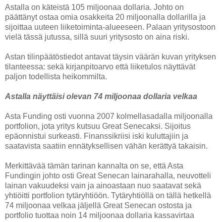
Astalla on käteistä 105 miljoonaa dollaria. Johto on
päättänyt ostaa omia osakkeita 20 miljoonalla dollarilla ja
sijoittaa uuteen liiketoiminta-alueeseen. Palaan yritysostoon
vielä tässä jutussa, sillä suuri yritysosto on aina riski.
Astan tilinpäätöstiedot antavat täysin väärän kuvan yrityksen
tilanteessa: sekä kirjanpitoarvo että liiketulos näyttävät
paljon todellista heikommilta.
Astalla näyttäisi olevan 74 miljoonaa dollaria velkaa
Asta Funding osti vuonna 2007 kolmellasadalla miljoonalla
portfolion, jota yritys kutsuu Great Senecaksi. Sijoitus
epäonnistui surkeasti. Finanssikriisi iski kuluttajiin ja
saatavista saatiin ennätyksellisen vähän kerättyä takaisin.
Merkittävää tämän tarinan kannalta on se, että Asta
Fundingin johto osti Great Senecan lainarahalla, neuvotteli
lainan vakuudeksi vain ja ainoastaan nuo saatavat sekä
yhtiöitti portfolion tytäryhtiöön. Tytäryhtiöllä on tällä hetkellä
74 miljoonaa velkaa jäljellä Great Senecan ostosta ja
portfolio tuottaa noin 14 miljoonaa dollaria kassavirtaa