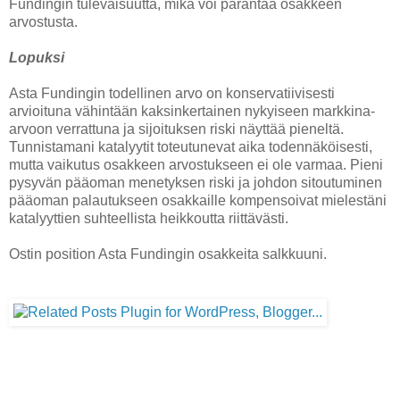
Fundingin tulevaisuutta, mikä voi parantaa osakkeen
arvostusta.
Lopuksi
Asta Fundingin todellinen arvo on konservatiivisesti
arvioituna vähintään kaksinkertainen nykyiseen markkina-
arvoon verrattuna ja sijoituksen riski näyttää pieneltä.
Tunnistamani katalyytit toteutunevat aika todennäköisesti,
mutta vaikutus osakkeen arvostukseen ei ole varmaa. Pieni
pysyvän pääoman menetyksen riski ja johdon sitoutuminen
pääoman palautukseen osakkaille kompensoivat mielestäni
katalyyttien suhteellista heikkoutta riittävästi.
Ostin position Asta Fundingin osakkeita salkkuuni.