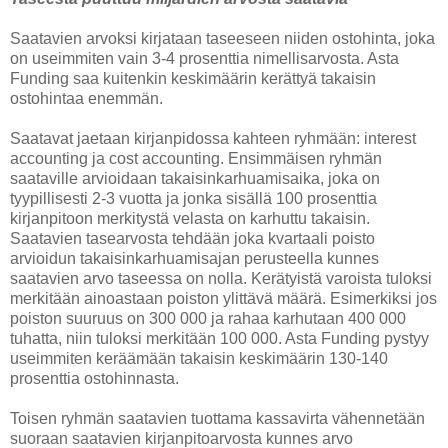
Saatavien arvoksi kirjataan taseeseen niiden ostohinta, joka
on useimmiten vain 3-4 prosenttia nimellisarvosta. Asta
Funding saa kuitenkin keskimäärin kerättyä takaisin
ostohintaa enemmän.
Saatavat jaetaan kirjanpidossa kahteen ryhmään: interest
accounting ja cost accounting. Ensimmäisen ryhmän
saataville arvioidaan takaisinkarhuamisaika, joka on
tyypillisesti 2-3 vuotta ja jonka sisällä 100 prosenttia
kirjanpitoon merkitystä velasta on karhuttu takaisin.
Saatavien tasearvosta tehdään joka kvartaali poisto
arvioidun takaisinkarhuamisajan perusteella kunnes
saatavien arvo taseessa on nolla. Kerätyistä varoista tuloksi
merkitään ainoastaan poiston ylittävä määrä. Esimerkiksi jos
poiston suuruus on 300 000 ja rahaa karhutaan 400 000
tuhatta, niin tuloksi merkitään 100 000. Asta Funding pystyy
useimmiten keräämään takaisin keskimäärin 130-140
prosenttia ostohinnasta.
Toisen ryhmän saatavien tuottama kassavirta vähennetään
suoraan saatavien kirjanpitoarvosta kunnes arvo