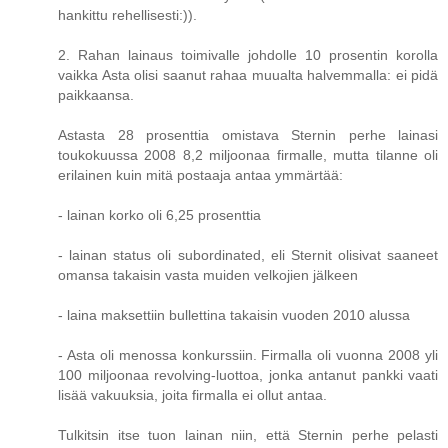
hankittu rehellisesti:)).
2. Rahan lainaus toimivalle johdolle 10 prosentin korolla
vaikka Asta olisi saanut rahaa muualta halvemmalla: ei pidä
paikkaansa.
Astasta 28 prosenttia omistava Sternin perhe lainasi
toukokuussa 2008 8,2 miljoonaa firmalle, mutta tilanne oli
erilainen kuin mitä postaaja antaa ymmärtää:
- lainan korko oli 6,25 prosenttia
- lainan status oli subordinated, eli Sternit olisivat saaneet
omansa takaisin vasta muiden velkojien jälkeen
- laina maksettiin bullettina takaisin vuoden 2010 alussa
- Asta oli menossa konkurssiin. Firmalla oli vuonna 2008 yli
100 miljoonaa revolving-luottoa, jonka antanut pankki vaati
lisää vakuuksia, joita firmalla ei ollut antaa.
Tulkitsin itse tuon lainan niin, että Sternin perhe pelasti