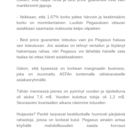
markkinointi jippoja:
- Veikkaan, että 1,67% korko pätee härvoin ja keskimäärin
korko on moninkertainen. Luulisin Pegasuksen ottavan
asiakkaan saamasta maksusta kelpo viipaleen.
- Best price guarantee toteutuu vain jos Pegasus haluaa
sen toteutuvan. Jos asiakas on tehnyt vertailun ja löytänyt
halvempaa rahaa, niin Pegasus voi lähettää hänelle sata
taalaa tai ottaa hänet asiakkaakseen.
Uskon, että kyseessä on korkean marginaalin business,
joka on suunnattu ASTAn tuntemalle vähävaraiselle
asiakasryhmälle.
Tähän mennessä pisnes on pyörinyt vuoden ja sijoitettuna
oli aluksi 7,6 m$. Vuoden kuluttua tuloja oli 1,2 m$.
Seuraavien kvartaalien aikana näemme totuuden.
Huijausta? Pankit tarjoavat keskiluokalle huonosti pärjääviä
rahastoja, joissa on korkeat kulut. Pegasus ainakin antaa
köyhälle mahdollisuuden saada korvaus