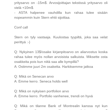
yritysarvo on -15m$. Arvosijoittajan tekstissä yritysarvo oli
vielä +10m$.
- ASTA halpenee vauhdilla kun rahaa tulee sisään
nopeammin kuin Stern ehtii sijoittaa.
Conf call
Stern on tyly vastaaja. Kuulostaa tyypiltä, joka saa velat
perittyä :-)
Q: Nykyinen 13$/osake kirjanpitoarvo on aliarvostus koska
rahaa tulee myös nollan arvoisista salkuista. Miksette osta
osakkeita pois kun niitä saa alle kympillä?
A: Ostimme juuri 2m osaketta. Harkitsemme jatkoa
Q: Mikä on Senecan arvo
A: Emme kerro. Seneca holds well
Q: Mikä on nykyisen portfolion arvo
A: Emme kerro. Portfolio vanhenee, trendi on hyvä
Q: Mikä on tilanne Bank of Montrealin kanssa nyt kun