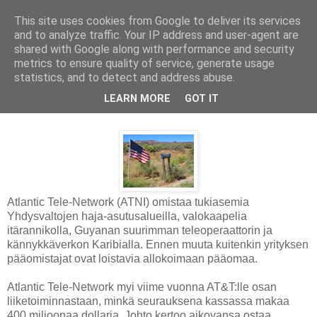
This site uses cookies from Google to deliver its services
and to analyze traffic. Your IP address and user-agent are
shared with Google along with performance and security
metrics to ensure quality of service, generate usage
statistics, and to detect and address abuse.
tiistai 10. kesäkuuta 2014
LEARN MORE
GOT IT
Sijoitin amerikkalaiseen teleoperaattoriin
Atlantic Tele-Network (ATNI) omistaa tukiasemia
Yhdysvaltojen haja-asutusalueilla, valokaapelia
itärannikolla, Guyanan suurimman teleoperaattorin ja
kännykkäverkon Karibialla. Ennen muuta kuitenkin yrityksen
pääomistajat ovat loistavia allokoimaan pääomaa.
Atlantic Tele-Network myi viime vuonna AT&T:lle osan
liiketoiminnastaan, minkä seurauksena kassassa makaa
400 miljoonaa dollaria. Johto kertoo aikovansa ostaa