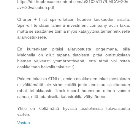
https://dl.dropboxusercontent.com/u/31025117/LMCA%20n
av%20valuation.pdf
Charter + hilut spin-offataan kuuden kuukauden sisällä.
Spin-off tehdään lähinnä investment company actin takia,
mutta se saattanee toimia myös katalyyttinä tämänhetkiselle
aliarvostukselle.
En kuitenkaan pitäisi aliarvostusta ongelmana, sillä
Malonella on ollut tapana tietoisesti pitää omistuksiaan
hieman vaikeasti ymmärrettävänä, että tämä voi ostaa
osakkeitaan halvalla takaisin :)
Palaten takaisin ATNI:n, omien osakkeiden takaisinostokaan
ei välttämättä ole virhe, mikäli johto onnistuu sijoittamaan
rahat tehokkaasti. Track-record huomioon ottaen voinee
sanoa, että totaaliselta katastrofilta vältyttäneen.
Yhtiö on kieltämättä hyvissä asetelmissa tulevaisuutta
varten.
Vastaa