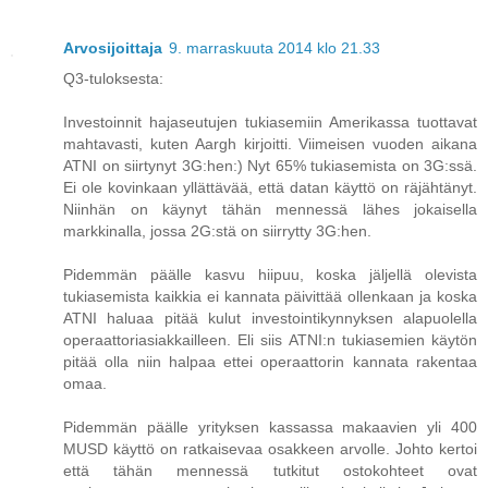
Arvosijoittaja
9. marraskuuta 2014 klo 21.33
Q3-tuloksesta:
Investoinnit hajaseutujen tukiasemiin Amerikassa tuottavat
mahtavasti, kuten Aargh kirjoitti. Viimeisen vuoden aikana
ATNI on siirtynyt 3G:hen:) Nyt 65% tukiasemista on 3G:ssä.
Ei ole kovinkaan yllättävää, että datan käyttö on räjähtänyt.
Niinhän on käynyt tähän mennessä lähes jokaisella
markkinalla, jossa 2G:stä on siirrytty 3G:hen.
Pidemmän päälle kasvu hiipuu, koska jäljellä olevista
tukiasemista kaikkia ei kannata päivittää ollenkaan ja koska
ATNI haluaa pitää kulut investointikynnyksen alapuolella
operaattoriasiakkailleen. Eli siis ATNI:n tukiasemien käytön
pitää olla niin halpaa ettei operaattorin kannata rakentaa
omaa.
Pidemmän päälle yrityksen kassassa makaavien yli 400
MUSD käyttö on ratkaisevaa osakkeen arvolle. Johto kertoi
että tähän mennessä tutkitut ostokohteet ovat