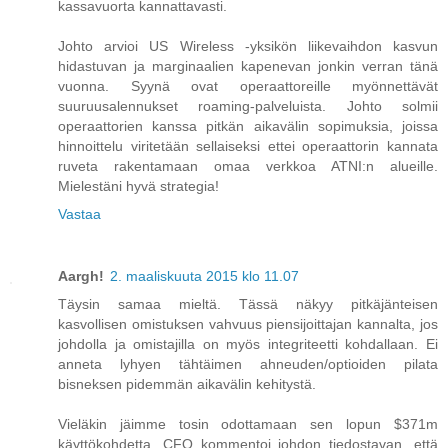
kassavuorta kannattavasti.
Johto arvioi US Wireless -yksikön liikevaihdon kasvun
hidastuvan ja marginaalien kapenevan jonkin verran tänä
vuonna. Syynä ovat operaattoreille myönnettävät
suuruusalennukset roaming-palveluista. Johto solmii
operaattorien kanssa pitkän aikavälin sopimuksia, joissa
hinnoittelu viritetään sellaiseksi ettei operaattorin kannata
ruveta rakentamaan omaa verkkoa ATNI:n alueille.
Mielestäni hyvä strategia!
Vastaa
Aargh!
2. maaliskuuta 2015 klo 11.07
Täysin samaa mieltä. Tässä näkyy pitkäjänteisen
kasvollisen omistuksen vahvuus piensijoittajan kannalta, jos
johdolla ja omistajilla on myös integriteetti kohdallaan. Ei
anneta lyhyen tähtäimen ahneuden/optioiden pilata
bisneksen pidemmän aikavälin kehitystä.
Vieläkin jäimme tosin odottamaan sen lopun $371m
käyttökohdetta. CFO kommentoi johdon tiedostavan, että