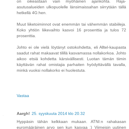
on oikeastaan vain myöhäinen ajankohta. Haja-
asutusalueiden ulkopuolelle länsimaissahan siirrytään tällä
hetkellä 4G:hen.
Muut liiketoiminnot ovat enemmän tai vähemmän stabiileja.
Koko yhtiön liikevaihto kasvoi 16 prosenttia ja tulos 72
prosenttia.
Johto ei ole vielä löytänyt ostokohdetta, eli Alltel-kaupasta
saadut rahat makaavat tilillä kasvamassa nollakorkoa. Johto
aikoo etsiä kohdetta kärsivällisesti. Luotan tämän tiimin
käyttävän rahat omistajia parhaiten hyödyttävällä tavalla,
minkä vuoksi nollakorko ei huolestuta.
Vastaa
Aargh!
25. syyskuuta 2014 klo 20.32
Hyppäsin tähän kelkkaan mukaan. ATNI:n rahakasan
euromääräinen arvo sen kun kasvaa :) Viimeisin uutinen