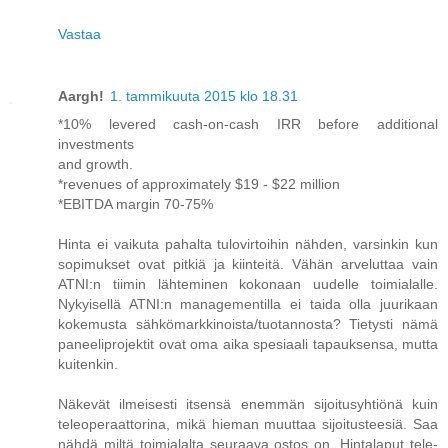
Vastaa
Aargh!
1. tammikuuta 2015 klo 18.31
*10% levered cash-on-cash IRR before additional
investments
and growth.
*revenues of approximately $19 - $22 million
*EBITDA margin 70-75%
Hinta ei vaikuta pahalta tulovirtoihin nähden, varsinkin kun
sopimukset ovat pitkiä ja kiinteitä. Vähän arveluttaa vain
ATNI:n tiimin lähteminen kokonaan uudelle toimialalle.
Nykyisellä ATNI:n managementilla ei taida olla juurikaan
kokemusta sähkömarkkinoista/tuotannosta? Tietysti nämä
paneeliprojektit ovat oma aika spesiaali tapauksensa, mutta
kuitenkin.
Näkevät ilmeisesti itsensä enemmän sijoitusyhtiönä kuin
teleoperaattorina, mikä hieman muuttaa sijoitusteesiä. Saa
nähdä miltä toimialalta seuraava ostos on. Hintalaput tele-