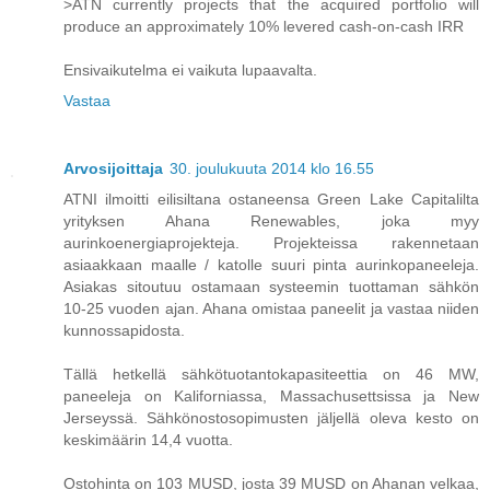
>ATN currently projects that the acquired portfolio will
produce an approximately 10% levered cash-on-cash IRR
Ensivaikutelma ei vaikuta lupaavalta.
Vastaa
Arvosijoittaja
30. joulukuuta 2014 klo 16.55
ATNI ilmoitti eilisiltana ostaneensa Green Lake Capitalilta
yrityksen Ahana Renewables, joka myy
aurinkoenergiaprojekteja. Projekteissa rakennetaan
asiaakkaan maalle / katolle suuri pinta aurinkopaneeleja.
Asiakas sitoutuu ostamaan systeemin tuottaman sähkön
10-25 vuoden ajan. Ahana omistaa paneelit ja vastaa niiden
kunnossapidosta.
Tällä hetkellä sähkötuotantokapasiteettia on 46 MW,
paneeleja on Kaliforniassa, Massachusettsissa ja New
Jerseyssä. Sähkönostosopimusten jäljellä oleva kesto on
keskimäärin 14,4 vuotta.
Ostohinta on 103 MUSD, josta 39 MUSD on Ahanan velkaa,