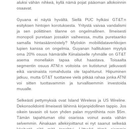
aluksi vähän nihkeä, kyllä nämä pojat pääoman allokoinnin
osaavat.
Gyuana ei näytä hyvältä. Siellä PUC hylkäsi GT&T:n
esityksen hintojen korotuksesta. Yritystä vaivaa vandalismi
ja sen poliittinen tilanne on ongelmallinen. Ilmeisesti
monopoli puretaan jossakin vaiheessa, mutta puretaanko
samalla hintasäännöstely? Myöskin mobiilidataverkkojen
lupien kanssa on ongelmia. Guyanan hallituksen myytyä
oma 20% osuus hämärälle Kiinalaiselle ryhmälle on GT&T
asema monellakin tapaa ollut haastava. Toisaalta
segmentin osuus ATNI:n voitoista on kutistunut jatkuvasti
eikä varsinaista romahdusta ole tapahtunut. Hiipuminen
jatkuu, mutta GT&T tuottanee vielä pitkää rahaa jonka ATNI
voi sitten tuottavammin ja turvallisemmin investoida
muualle.
Selkeästi pettymyksiä ovat Island Wireless ja US Wireline.
Dekonsolidointi ilmeisesti lähinnä kirjanpidollinen tappio. Jos
oikein tavasin oli tuon yhden palan myyntihinta noin $5m.
Tämän tapahtuman olisi osarissa voinut avata vähän
selvemmin. Ainakaan allekirjoittanut ei nyt saanut selkeää