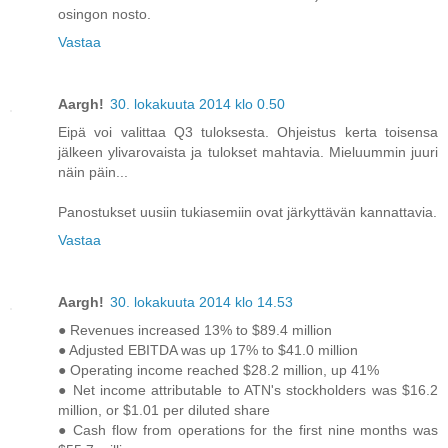
osingon nosto.
Vastaa
Aargh!
30. lokakuuta 2014 klo 0.50
Eipä voi valittaa Q3 tuloksesta. Ohjeistus kerta toisensa
jälkeen ylivarovaista ja tulokset mahtavia. Mieluummin juuri
näin päin...
Panostukset uusiin tukiasemiin ovat järkyttävän kannattavia.
Vastaa
Aargh!
30. lokakuuta 2014 klo 14.53
● Revenues increased 13% to $89.4 million
● Adjusted EBITDA was up 17% to $41.0 million
● Operating income reached $28.2 million, up 41%
● Net income attributable to ATN's stockholders was $16.2
million, or $1.01 per diluted share
● Cash flow from operations for the first nine months was