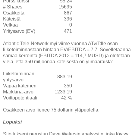
Pörssikurssi
55,24
# Shares
15695
Osakkeita
867
Käteistä
396
Velkaa
0
Yritysarvo (EV)
471
Atlantic Tele-Network myi viime vuonna AT&T:lle osan
liiketoiminnastaan hintaan EV/EBITDA = 7,7. Sovelletaanpa
samaa kerrointa (EBITDA 2013 = 114,7 MUSD) ja oletetaan
vielä, että 350 miljoonaa käteisestä on ylimääräistä:
Liiketoiminnan
883,19
yritysarvo
Vapaa käteinen
350
Markkina-arvo
1233,19
Voittopotentiaali
42 %
Osakkeen arvo lienee 75 dollarin yläpuolella.
Lopuksi
Sijoitukseni perustuu Dave Watersin analyysiin, joka löytyy