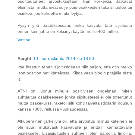
osoittautuneet arvostukseltaan liian korkeiksi. Jatkavat
etsimistä, mutta eivät sulje pois osakkeiden takaisinostoa tai
osinkoa, jos kohdetta ei ala löytyä.
Pysyn yhä päätöksessäni, enkä kasvata tätä sijoitusta
ennen kuin johto on keksinyt käytön noille 400 millille.
Vastaa
Aargh!
10. marraskuuta 2014 klo 18.50
Itse ihastuin tähän sijoitusideaan niin paljon, että otin melko
ison position heti kättelyssä. Kiitos vaan blogin pitäjälle tästä
;).
ATNI on luonut minulle positiivisen ongelman, miten
suhtautua osakkeeseen jonka sijoitusteesi ei ole toteutunut
mutta osakekurssi raketoi silti kohti taivaita (dollarin nousun
kanssa +30% reilussa kuukaudessa).
Alkuperäinen järkeilyni oli, että arvostus miinus käteinen ei
ole suuri mukavasti kasvavalle ja erittäin kannattavalle
bisnekselle. Lisäsijoitusten suhteen olen samoilla linjoilla,