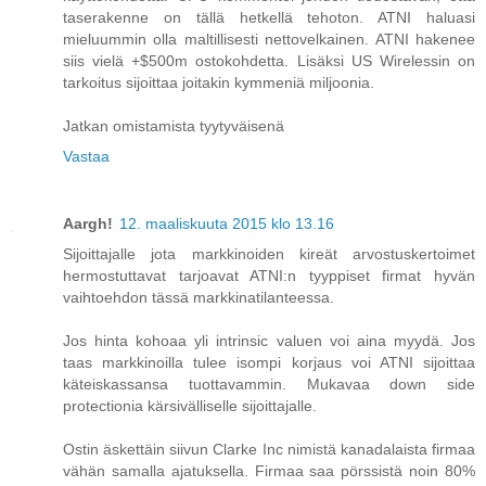
taserakenne on tällä hetkellä tehoton. ATNI haluasi
mieluummin olla maltillisesti nettovelkainen. ATNI hakenee
siis vielä +$500m ostokohdetta. Lisäksi US Wirelessin on
tarkoitus sijoittaa joitakin kymmeniä miljoonia.
Jatkan omistamista tyytyväisenä
Vastaa
Aargh!
12. maaliskuuta 2015 klo 13.16
Sijoittajalle jota markkinoiden kireät arvostuskertoimet
hermostuttavat tarjoavat ATNI:n tyyppiset firmat hyvän
vaihtoehdon tässä markkinatilanteessa.
Jos hinta kohoaa yli intrinsic valuen voi aina myydä. Jos
taas markkinoilla tulee isompi korjaus voi ATNI sijoittaa
käteiskassansa tuottavammin. Mukavaa down side
protectionia kärsivälliselle sijoittajalle.
Ostin äskettäin siivun Clarke Inc nimistä kanadalaista firmaa
vähän samalla ajatuksella. Firmaa saa pörssistä noin 80%