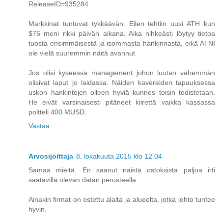
ReleaseID=935284
Markkinat tuntuvat tykkäävän. Eilen tehtiin uusi ATH kun
$76 meni rikki päivän aikana. Aika nihkeästi löytyy tietoa
tuosta ensimmäisestä ja isommasta hankinnasta, eikä ATNI
ole vielä suuremmin näitä avannut.
Jos olisi kyseessä management johon luotan vähemmän
olisivat laput jo laidassa. Näiden kavereiden tapauksessa
uskon hankintojen olleen hyviä kunnes toisin todistetaan.
He eivät varsinaisesti pitäneet kiirettä vaikka kassassa
poltteli 400 MUSD.
Vastaa
Arvosijoittaja
8. lokakuuta 2015 klo 12.04
Samaa mieltä. En saanut näistä ostoksista paljoa irti
saatavilla olevan datan perusteella.
Ainakin firmat on ostettu alalta ja alueelta, jotka johto tuntee
hyvin.