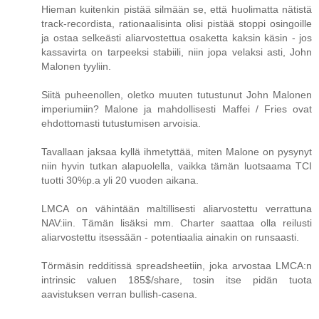
Hieman kuitenkin pistää silmään se, että huolimatta nätistä
track-recordista, rationaalisinta olisi pistää stoppi osingoille
ja ostaa selkeästi aliarvostettua osaketta kaksin käsin - jos
kassavirta on tarpeeksi stabiili, niin jopa velaksi asti, John
Malonen tyyliin.
Siitä puheenollen, oletko muuten tutustunut John Malonen
imperiumiin? Malone ja mahdollisesti Maffei / Fries ovat
ehdottomasti tutustumisen arvoisia.
Tavallaan jaksaa kyllä ihmetyttää, miten Malone on pysynyt
niin hyvin tutkan alapuolella, vaikka tämän luotsaama TCI
tuotti 30%p.a yli 20 vuoden aikana.
LMCA on vähintään maltillisesti aliarvostettu verrattuna
NAV:iin. Tämän lisäksi mm. Charter saattaa olla reilusti
aliarvostettu itsessään - potentiaalia ainakin on runsaasti.
Törmäsin redditissä spreadsheetiin, joka arvostaa LMCA:n
intrinsic valuen 185$/share, tosin itse pidän tuota
aavistuksen verran bullish-casena.