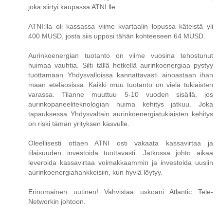
joka siirtyi kaupassa ATNI:lle.
ATNI:lla oli kassassa viime kvartaalin lopussa käteistä yli
400 MUSD, josta siis upposi tähän kohteeseen 64 MUSD.
Aurinkoenergian tuotanto on viime vuosina tehostunut
huimaa vauhtia. Silti tällä hetkellä aurinkoenergiaa pystyy
tuottamaan Yhdysvalloissa kannattavasti ainoastaan ihan
maan eteläosissa. Kaikki muu tuotanto on vielä tukiaisten
varassa. Tilanne muuttuu 5-10 vuoden sisällä, jos
aurinkopaneeliteknologian huima kehitys jatkuu. Joka
tapauksessa Yhdysvaltain aurinkoenergiatukiaisten kehitys
on riski tämän yrityksen kasvulle.
Oleellisesti ottaen ATNI osti vakaata kassavirtaa ja
tilaisuuden investoida tuottavasti. Jatkossa johto aikaa
leveroida kassavirtaa voimakkaammin ja investoida uusiin
aurinkoenergiahankkeisiin, kun hyviä löytyy.
Erinomainen uutinen! Vahvistaa uskoani Atlantic Tele-
Networkin johtoon.