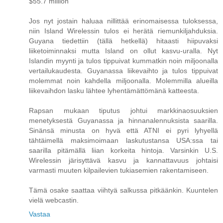
$55.7 million
Jos nyt jostain haluaa nillittää erinomaisessa tuloksessa,
niin Island Wirelessin tulos ei herätä riemunkiljahduksia.
Guyana tiedettiin (tällä hetkellä) hitaasti hiipuvaksi
liiketoiminnaksi mutta Island on ollut kasvu-uralla. Nyt
Islandin myynti ja tulos tippuivat kummatkin noin miljoonalla
vertailukaudesta. Guyanassa liikevaihto ja tulos tippuivat
molemmat noin kahdella miljoonalla. Molemmilla alueilla
liikevaihdon lasku lähtee lyhentämättömänä katteesta.
Rapsan mukaan tiputus johtui markkinaosuuksien
menetyksestä Guyanassa ja hinnanalennuksista saarilla.
Sinänsä minusta on hyvä että ATNI ei pyri lyhyellä
tähtäimellä maksimoimaan laskutustansa USA:ssa tai
saarilla pitämällä liian korkeita hintoja. Varsinkin U.S.
Wirelessin järisyttävä kasvu ja kannattavuus johtaisi
varmasti muuten kilpailevien tukiasemien rakentamiseen.
Tämä osake saattaa viihtyä salkussa pitkäänkin. Kuuntelen
vielä webcastin.
Vastaa