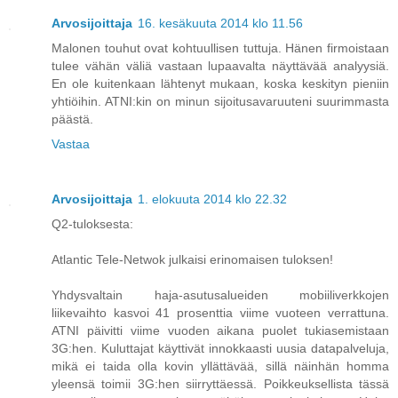
Arvosijoittaja
16. kesäkuuta 2014 klo 11.56
Malonen touhut ovat kohtuullisen tuttuja. Hänen firmoistaan
tulee vähän väliä vastaan lupaavalta näyttävää analyysiä.
En ole kuitenkaan lähtenyt mukaan, koska keskityn pieniin
yhtiöihin. ATNI:kin on minun sijoitusavaruuteni suurimmasta
päästä.
Vastaa
Arvosijoittaja
1. elokuuta 2014 klo 22.32
Q2-tuloksesta:
Atlantic Tele-Netwok julkaisi erinomaisen tuloksen!
Yhdysvaltain haja-asutusalueiden mobiiliverkkojen
liikevaihto kasvoi 41 prosenttia viime vuoteen verrattuna.
ATNI päivitti viime vuoden aikana puolet tukiasemistaan
3G:hen. Kuluttajat käyttivät innokkaasti uusia datapalveluja,
mikä ei taida olla kovin yllättävää, sillä näinhän homma
yleensä toimii 3G:hen siirryttäessä. Poikkeuksellista tässä