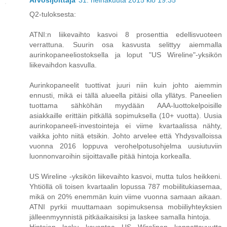
Arvosijoittaja
31. heinäkuuta 2015 klo 19.35
Q2-tuloksesta:
ATNI:n liikevaihto kasvoi 8 prosenttia edellisvuoteen
verrattuna. Suurin osa kasvusta selittyy aiemmalla
aurinkopaneeliostoksella ja loput "US Wireline"-yksikön
liikevaihdon kasvulla.
Aurinkopaneelit tuottivat juuri niin kuin johto aiemmin
ennusti, mikä ei tällä alueella pitäisi olla yllätys. Paneelien
tuottama sähköhän myydään AAA-luottokelpoisille
asiakkaille erittäin pitkällä sopimuksella (10+ vuotta). Uusia
aurinkopaneeli-investointeja ei viime kvartaalissa nähty,
vaikka johto niitä etsikin. Johto arvelee että Yhdysvalloissa
vuonna 2016 loppuva verohelpotusohjelma uusiutuviin
luonnonvaroihin sijoittavalle pitää hintoja korkealla.
US Wireline -yksikön liikevaihto kasvoi, mutta tulos heikkeni.
Yhtiöllä oli toisen kvartaalin lopussa 787 mobiilitukiasemaa,
mikä on 20% enemmän kuin viime vuonna samaan aikaan.
ATNI pyrkii muuttamaan sopimuksensa mobiiliyhteyksien
jälleenmyynnistä pitkäaikaisiksi ja laskee samalla hintoja.