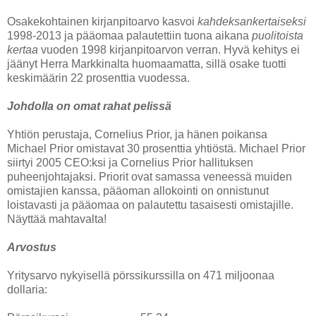
Osakekohtainen kirjanpitoarvo kasvoi
kahdeksankertaiseksi
1998-2013 ja pääomaa palautettiin tuona aikana
puolitoista
kertaa
vuoden 1998 kirjanpitoarvon verran. Hyvä kehitys ei
jäänyt Herra Markkinalta huomaamatta, sillä osake tuotti
keskimäärin 22 prosenttia vuodessa.
Johdolla on omat rahat pelissä
Yhtiön perustaja, Cornelius Prior, ja hänen poikansa
Michael Prior omistavat 30 prosenttia yhtiöstä. Michael Prior
siirtyi 2005 CEO:ksi ja Cornelius Prior hallituksen
puheenjohtajaksi. Priorit ovat samassa veneessä muiden
omistajien kanssa, pääoman allokointi on onnistunut
loistavasti ja pääomaa on palautettu tasaisesti omistajille.
Näyttää mahtavalta!
Arvostus
Yritysarvo nykyisellä pörssikurssilla on 471 miljoonaa
dollaria: