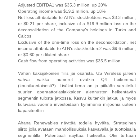
Adjusted EBITDA1 was $35.3 million, up 20%
Operating income was $19.2 million, up 18%
Net loss attributable to ATN's stockholders was $3.3 million,
or $0.21 per share, inclusive of a $19.9 million loss on the
deconsolidation of the Company's holdings in Turks and
Caicos
Exclusive of the one-time loss on the deconsolidation, net
income attributable to ATN's stockholders2 was $9.6 million,
or $0.60 per diluted share
Cash flow from operating activities was $35.5 million
Vähän kaksijakoinen fiilis jäi osarista. US Wireless jälleen
vahva vaikka numerot ovatkin Q4 heikommat
(kausiluontoisesti?). Lisäksi firma on jo pitkään varoitellut
suurien operaattoriasiakkaiden alennusten heikentävän
segmentin tulosta jatkossa. Kasvu kuitenkin jatkuu ja myös
kuluvana vuonna investoidaan kymmeniä miljoonia uuteen
kapasiteettiin.
Ahana Renewables näyttää todella hyvältä. Strateginen
siirto jolla avataan mahdollisuuksia kasvavalla ja tuottoisalla
segmentillä. Potentiaali näyttää huikealta. Olin turhaan