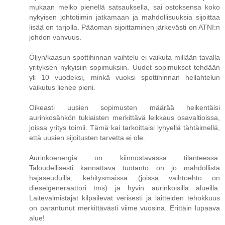
mukaan melko pienellä satsauksella, sai ostoksensa koko
nykyisen johtotiimin jatkamaan ja mahdollisuuksia sijoittaa
lisää on tarjolla. Pääoman sijoittaminen järkevästi on ATNI:n
johdon vahvuus.
Öljyn/kaasun spottihinnan vaihtelu ei vaikuta millään tavalla
yrityksen nykyisiin sopimuksiin. Uudet sopimukset tehdään
yli 10 vuodeksi, minkä vuoksi spottihinnan heilahtelun
vaikutus lienee pieni.
Oikeasti uusien sopimusten määrää heikentäisi
aurinkosähkön tukiaisten merkittävä leikkaus osavaltioissa,
joissa yritys toimii. Tämä kai tarkoittaisi lyhyellä tähtäimellä,
että uusien sijoitusten tarvetta ei ole.
Aurinkoenergia on kiinnostavassa tilanteessa.
Taloudellisesti kannattava tuotanto on jo mahdollista
hajaseuduilla, kehitysmaissa (joissa vaihtoehto on
dieselgeneraattori tms) ja hyvin aurinkoisilla alueilla.
Laitevalmistajat kilpailevat verisesti ja laitteiden tehokkuus
on parantunut merkittävästi viime vuosina. Erittäin lupaava
alue!