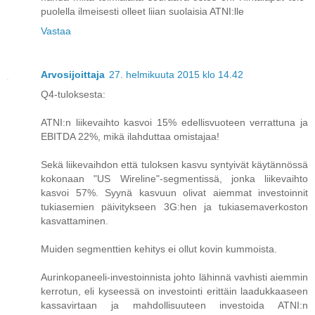
puolella ilmeisesti olleet liian suolaisia ATNI:lle
Vastaa
Arvosijoittaja
27. helmikuuta 2015 klo 14.42
Q4-tuloksesta:
ATNI:n liikevaihto kasvoi 15% edellisvuoteen verrattuna ja
EBITDA 22%, mikä ilahduttaa omistajaa!
Sekä liikevaihdon että tuloksen kasvu syntyivät käytännössä
kokonaan "US Wireline"-segmentissä, jonka liikevaihto
kasvoi 57%. Syynä kasvuun olivat aiemmat investoinnit
tukiasemien päivitykseen 3G:hen ja tukiasemaverkoston
kasvattaminen.
Muiden segmenttien kehitys ei ollut kovin kummoista.
Aurinkopaneeli-investoinnista johto lähinnä vavhisti aiemmin
kerrotun, eli kyseessä on investointi erittäin laadukkaaseen
kassavirtaan ja mahdollisuuteen investoida ATNI:n