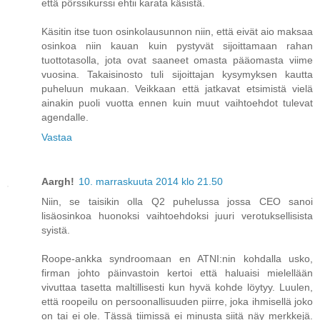
että pörssikurssi ehtii karata käsistä.
Käsitin itse tuon osinkolausunnon niin, että eivät aio maksaa
osinkoa niin kauan kuin pystyvät sijoittamaan rahan
tuottotasolla, jota ovat saaneet omasta pääomasta viime
vuosina. Takaisinosto tuli sijoittajan kysymyksen kautta
puheluun mukaan. Veikkaan että jatkavat etsimistä vielä
ainakin puoli vuotta ennen kuin muut vaihtoehdot tulevat
agendalle.
Vastaa
Aargh!
10. marraskuuta 2014 klo 21.50
Niin, se taisikin olla Q2 puhelussa jossa CEO sanoi
lisäosinkoa huonoksi vaihtoehdoksi juuri verotuksellisista
syistä.
Roope-ankka syndroomaan en ATNI:nin kohdalla usko,
firman johto päinvastoin kertoi että haluaisi mielellään
vivuttaa tasetta maltillisesti kun hyvä kohde löytyy. Luulen,
että roopeilu on persoonallisuuden piirre, joka ihmisellä joko
on tai ei ole. Tässä tiimissä ei minusta siitä näy merkkejä.