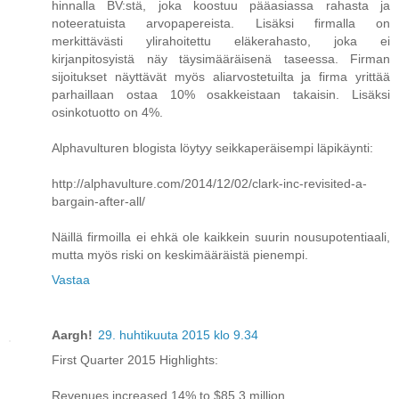
hinnalla BV:stä, joka koostuu pääasiassa rahasta ja
noteeratuista arvopapereista. Lisäksi firmalla on
merkittävästi ylirahoitettu eläkerahasto, joka ei
kirjanpitosyistä näy täysimääräisenä taseessa. Firman
sijoitukset näyttävät myös aliarvostetuilta ja firma yrittää
parhaillaan ostaa 10% osakkeistaan takaisin. Lisäksi
osinkotuotto on 4%.
Alphavulturen blogista löytyy seikkaperäisempi läpikäynti:
http://alphavulture.com/2014/12/02/clark-inc-revisited-a-
bargain-after-all/
Näillä firmoilla ei ehkä ole kaikkein suurin nousupotentiaali,
mutta myös riski on keskimääräistä pienempi.
Vastaa
Aargh!
29. huhtikuuta 2015 klo 9.34
First Quarter 2015 Highlights:
Revenues increased 14% to $85.3 million