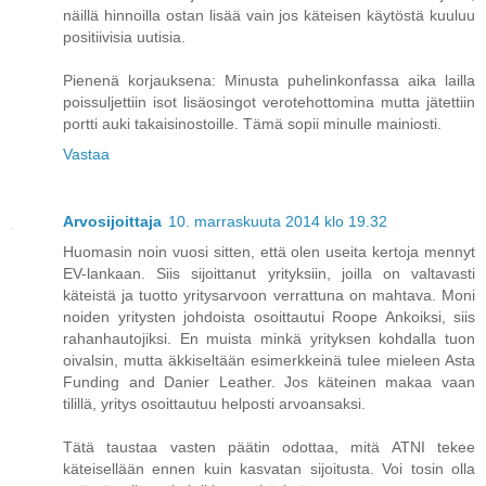
näillä hinnoilla ostan lisää vain jos käteisen käytöstä kuuluu
positiivisia uutisia.
Pienenä korjauksena: Minusta puhelinkonfassa aika lailla
poissuljettiin isot lisäosingot verotehottomina mutta jätettiin
portti auki takaisinostoille. Tämä sopii minulle mainiosti.
Vastaa
Arvosijoittaja
10. marraskuuta 2014 klo 19.32
Huomasin noin vuosi sitten, että olen useita kertoja mennyt
EV-lankaan. Siis sijoittanut yrityksiin, joilla on valtavasti
käteistä ja tuotto yritysarvoon verrattuna on mahtava. Moni
noiden yritysten johdoista osoittautui Roope Ankoiksi, siis
rahanhautojiksi. En muista minkä yrityksen kohdalla tuon
oivalsin, mutta äkkiseltään esimerkkeinä tulee mieleen Asta
Funding and Danier Leather. Jos käteinen makaa vaan
tilillä, yritys osoittautuu helposti arvoansaksi.
Tätä taustaa vasten päätin odottaa, mitä ATNI tekee
käteisellään ennen kuin kasvatan sijoitusta. Voi tosin olla