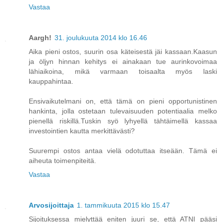
Vastaa
Aargh!
31. joulukuuta 2014 klo 16.46
Aika pieni ostos, suurin osa käteisestä jäi kassaan.Kaasun
ja öljyn hinnan kehitys ei ainakaan tue aurinkovoimaa
lähiaikoina, mikä varmaan toisaalta myös laski
kauppahintaa.
Ensivaikutelmani on, että tämä on pieni opportunistinen
hankinta, jolla ostetaan tulevaisuuden potentiaalia melko
pienellä riskillä.Tuskin syö lyhyellä tähtäimellä kassaa
investointien kautta merkittävästi?
Suurempi ostos antaa vielä odotuttaa itseään. Tämä ei
aiheuta toimenpiteitä.
Vastaa
Arvosijoittaja
1. tammikuuta 2015 klo 15.47
Sijoituksessa mielyttää eniten juuri se, että ATNI pääsi