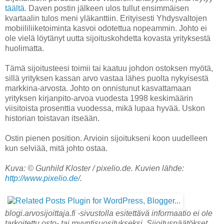
täältä
. Daven postin jälkeen ulos tullut ensimmäisen
kvartaalin tulos meni yläkanttiin. Erityisesti Yhdysvaltojen
mobiililiiketoiminta kasvoi odotettua nopeammin. Johto ei
ole vielä löytänyt uutta sijoituskohdetta kovasta yrityksestä
huolimatta.
Tämä sijoitusteesi toimii tai kaatuu johdon ostoksen myötä,
sillä yrityksen kassan arvo vastaa lähes puolta nykyisestä
markkina-arvosta. Johto on onnistunut kasvattamaan
yrityksen kirjanpito-arvoa vuodesta 1998 keskimäärin
viisitoista prosenttia vuodessa, mikä lupaa hyvää. Uskon
historian toistavan itseään.
Ostin pienen position. Arvioin sijoitukseni koon uudelleen
kun selviää, mitä johto ostaa.
Kuva: © Gunhild Kloster / pixelio.de. Kuvien lähde:
http://www.pixelio.de/
.
blogi.arvosijoittaja.fi -sivustolla esitettävä informaatio ei ole
tarkoitettu osto- tai myyntisuositukseksi. Sijoituspäätökset