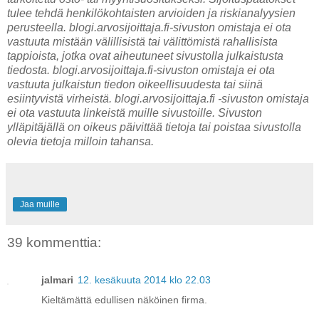
tulee tehdä henkilökohtaisten arvioiden ja riskianalyysien
perusteella. blogi.arvosijoittaja.fi-sivuston omistaja ei ota
vastuuta mistään välillisistä tai välittömistä rahallisista
tappioista, jotka ovat aiheutuneet sivustolla julkaistusta
tiedosta. blogi.arvosijoittaja.fi-sivuston omistaja ei ota
vastuuta julkaistun tiedon oikeellisuudesta tai siinä
esiintyvistä virheistä. blogi.arvosijoittaja.fi -sivuston omistaja
ei ota vastuuta linkeistä muille sivustoille. Sivuston
ylläpitäjällä on oikeus päivittää tietoja tai poistaa sivustolla
olevia tietoja milloin tahansa.
Jaa muille
39 kommenttia:
jalmari
12. kesäkuuta 2014 klo 22.03
Kieltämättä edullisen näköinen firma.