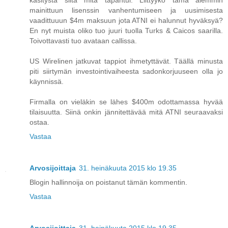
käsitystä siitä mitä tapahtui. Liittyykö tämä aiemmin
mainittuun lisenssin vanhentumiseen ja uusimisesta
vaadittuuun $4m maksuun jota ATNI ei halunnut hyväksyä?
En nyt muista oliko tuo juuri tuolla Turks & Caicos saarilla.
Toivottavasti tuo avataan callissa.
US Wirelinen jatkuvat tappiot ihmetyttävät. Täällä minusta
piti siirtymän investointivaiheesta sadonkorjuuseen olla jo
käynnissä.
Firmalla on vieläkin se lähes $400m odottamassa hyvää
tilaisuutta. Siinä onkin jännitettävää mitä ATNI seuraavaksi
ostaa.
Vastaa
Arvosijoittaja
31. heinäkuuta 2015 klo 19.35
Blogin hallinnoija on poistanut tämän kommentin.
Vastaa