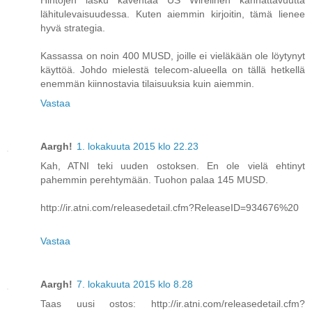
Hintojen lasku kaventaa US Wirelinen kannattavuutta
lähitulevaisuudessa. Kuten aiemmin kirjoitin, tämä lienee
hyvä strategia.
Kassassa on noin 400 MUSD, joille ei vieläkään ole löytynyt
käyttöä. Johdo mielestä telecom-alueella on tällä hetkellä
enemmän kiinnostavia tilaisuuksia kuin aiemmin.
Vastaa
Aargh!
1. lokakuuta 2015 klo 22.23
Kah, ATNI teki uuden ostoksen. En ole vielä ehtinyt
pahemmin perehtymään. Tuohon palaa 145 MUSD.
http://ir.atni.com/releasedetail.cfm?ReleaseID=934676%20
Vastaa
Aargh!
7. lokakuuta 2015 klo 8.28
Taas uusi ostos: http://ir.atni.com/releasedetail.cfm?