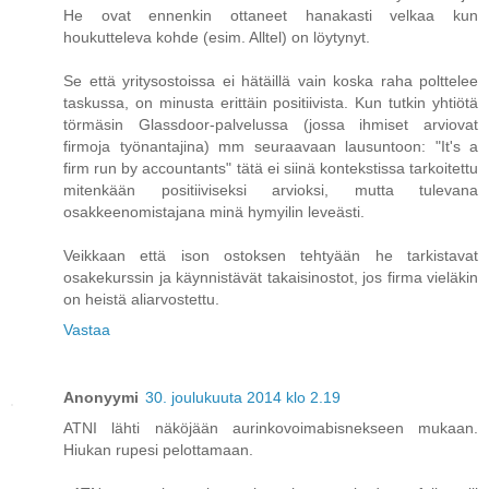
He ovat ennenkin ottaneet hanakasti velkaa kun
houkutteleva kohde (esim. Alltel) on löytynyt.
Se että yritysostoissa ei hätäillä vain koska raha polttelee
taskussa, on minusta erittäin positiivista. Kun tutkin yhtiötä
törmäsin Glassdoor-palvelussa (jossa ihmiset arviovat
firmoja työnantajina) mm seuraavaan lausuntoon: "It's a
firm run by accountants" tätä ei siinä kontekstissa tarkoitettu
mitenkään positiiviseksi arvioksi, mutta tulevana
osakkeenomistajana minä hymyilin leveästi.
Veikkaan että ison ostoksen tehtyään he tarkistavat
osakekurssin ja käynnistävät takaisinostot, jos firma vieläkin
on heistä aliarvostettu.
Vastaa
Anonyymi
30. joulukuuta 2014 klo 2.19
ATNI lähti näköjään aurinkovoimabisnekseen mukaan.
Hiukan rupesi pelottamaan.