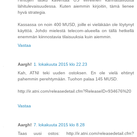
Hintojen lasku kaventaa US Wirelinen kannattavuutta
lähitulevaisuudessa. Kuten aiemmin kirjoitin, tämä lienee
hyvä strategia.
Kassassa on noin 400 MUSD, joille ei vieläkään ole löytynyt
käyttöä. Johdo mielestä telecom-alueella on tällä hetkellä
enemmän kiinnostavia tilaisuuksia kuin aiemmin.
Vastaa
Aargh!
1. lokakuuta 2015 klo 22.23
Kah, ATNI teki uuden ostoksen. En ole vielä ehtinyt
pahemmin perehtymään. Tuohon palaa 145 MUSD.
http://ir.atni.com/releasedetail.cfm?ReleaseID=934676%20
Vastaa
Aargh!
7. lokakuuta 2015 klo 8.28
Taas uusi ostos: http://ir.atni.com/releasedetail.cfm?