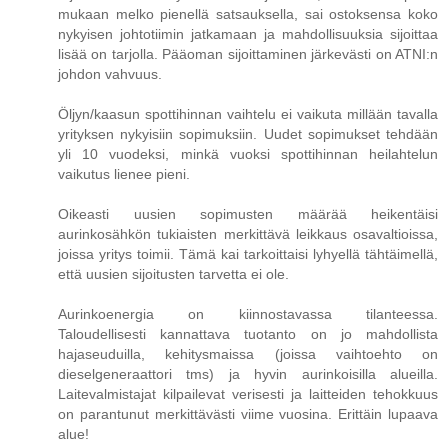
mukaan melko pienellä satsauksella, sai ostoksensa koko
nykyisen johtotiimin jatkamaan ja mahdollisuuksia sijoittaa
lisää on tarjolla. Pääoman sijoittaminen järkevästi on ATNI:n
johdon vahvuus.
Öljyn/kaasun spottihinnan vaihtelu ei vaikuta millään tavalla
yrityksen nykyisiin sopimuksiin. Uudet sopimukset tehdään
yli 10 vuodeksi, minkä vuoksi spottihinnan heilahtelun
vaikutus lienee pieni.
Oikeasti uusien sopimusten määrää heikentäisi
aurinkosähkön tukiaisten merkittävä leikkaus osavaltioissa,
joissa yritys toimii. Tämä kai tarkoittaisi lyhyellä tähtäimellä,
että uusien sijoitusten tarvetta ei ole.
Aurinkoenergia on kiinnostavassa tilanteessa.
Taloudellisesti kannattava tuotanto on jo mahdollista
hajaseuduilla, kehitysmaissa (joissa vaihtoehto on
dieselgeneraattori tms) ja hyvin aurinkoisilla alueilla.
Laitevalmistajat kilpailevat verisesti ja laitteiden tehokkuus
on parantunut merkittävästi viime vuosina. Erittäin lupaava
alue!