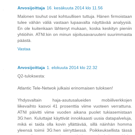
Arvosijoittaja
16. kesäkuuta 2014 klo 11.56
Malonen touhut ovat kohtuullisen tuttuja. Hänen firmoistaan
tulee vähän väliä vastaan lupaavalta näyttävää analyysiä.
En ole kuitenkaan lähtenyt mukaan, koska keskityn pieniin
yhtiöihin. ATNI:kin on minun sijoitusavaruuteni suurimmasta
päästä.
Vastaa
Arvosijoittaja
1. elokuuta 2014 klo 22.32
Q2-tuloksesta:
Atlantic Tele-Netwok julkaisi erinomaisen tuloksen!
Yhdysvaltain haja-asutusalueiden mobiiliverkkojen
liikevaihto kasvoi 41 prosenttia viime vuoteen verrattuna.
ATNI päivitti viime vuoden aikana puolet tukiasemistaan
3G:hen. Kuluttajat käyttivät innokkaasti uusia datapalveluja,
mikä ei taida olla kovin yllättävää, sillä näinhän homma
yleensä toimii 3G:hen siirryttäessä. Poikkeuksellista tässä