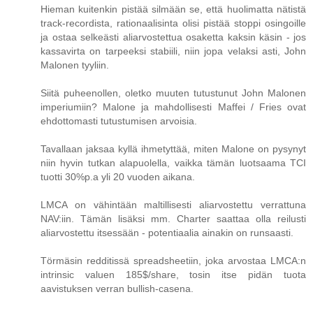
Hieman kuitenkin pistää silmään se, että huolimatta nätistä
track-recordista, rationaalisinta olisi pistää stoppi osingoille
ja ostaa selkeästi aliarvostettua osaketta kaksin käsin - jos
kassavirta on tarpeeksi stabiili, niin jopa velaksi asti, John
Malonen tyyliin.
Siitä puheenollen, oletko muuten tutustunut John Malonen
imperiumiin? Malone ja mahdollisesti Maffei / Fries ovat
ehdottomasti tutustumisen arvoisia.
Tavallaan jaksaa kyllä ihmetyttää, miten Malone on pysynyt
niin hyvin tutkan alapuolella, vaikka tämän luotsaama TCI
tuotti 30%p.a yli 20 vuoden aikana.
LMCA on vähintään maltillisesti aliarvostettu verrattuna
NAV:iin. Tämän lisäksi mm. Charter saattaa olla reilusti
aliarvostettu itsessään - potentiaalia ainakin on runsaasti.
Törmäsin redditissä spreadsheetiin, joka arvostaa LMCA:n
intrinsic valuen 185$/share, tosin itse pidän tuota
aavistuksen verran bullish-casena.