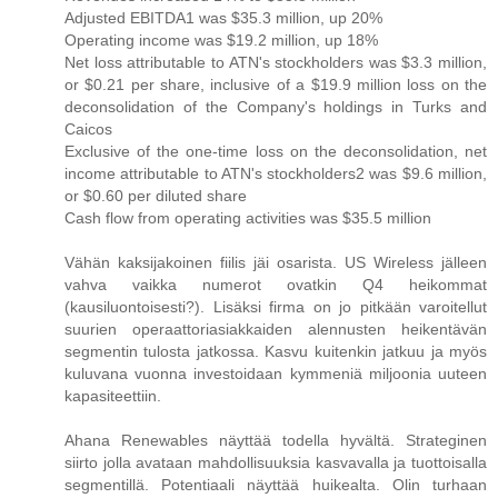
Adjusted EBITDA1 was $35.3 million, up 20%
Operating income was $19.2 million, up 18%
Net loss attributable to ATN's stockholders was $3.3 million,
or $0.21 per share, inclusive of a $19.9 million loss on the
deconsolidation of the Company's holdings in Turks and
Caicos
Exclusive of the one-time loss on the deconsolidation, net
income attributable to ATN's stockholders2 was $9.6 million,
or $0.60 per diluted share
Cash flow from operating activities was $35.5 million
Vähän kaksijakoinen fiilis jäi osarista. US Wireless jälleen
vahva vaikka numerot ovatkin Q4 heikommat
(kausiluontoisesti?). Lisäksi firma on jo pitkään varoitellut
suurien operaattoriasiakkaiden alennusten heikentävän
segmentin tulosta jatkossa. Kasvu kuitenkin jatkuu ja myös
kuluvana vuonna investoidaan kymmeniä miljoonia uuteen
kapasiteettiin.
Ahana Renewables näyttää todella hyvältä. Strateginen
siirto jolla avataan mahdollisuuksia kasvavalla ja tuottoisalla
segmentillä. Potentiaali näyttää huikealta. Olin turhaan