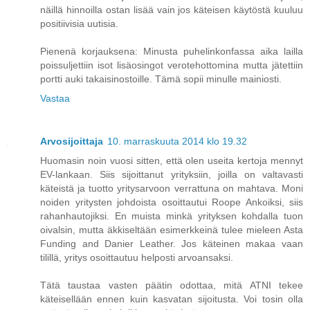
näillä hinnoilla ostan lisää vain jos käteisen käytöstä kuuluu
positiivisia uutisia.
Pienenä korjauksena: Minusta puhelinkonfassa aika lailla
poissuljettiin isot lisäosingot verotehottomina mutta jätettiin
portti auki takaisinostoille. Tämä sopii minulle mainiosti.
Vastaa
Arvosijoittaja
10. marraskuuta 2014 klo 19.32
Huomasin noin vuosi sitten, että olen useita kertoja mennyt
EV-lankaan. Siis sijoittanut yrityksiin, joilla on valtavasti
käteistä ja tuotto yritysarvoon verrattuna on mahtava. Moni
noiden yritysten johdoista osoittautui Roope Ankoiksi, siis
rahanhautojiksi. En muista minkä yrityksen kohdalla tuon
oivalsin, mutta äkkiseltään esimerkkeinä tulee mieleen Asta
Funding and Danier Leather. Jos käteinen makaa vaan
tilillä, yritys osoittautuu helposti arvoansaksi.
Tätä taustaa vasten päätin odottaa, mitä ATNI tekee
käteisellään ennen kuin kasvatan sijoitusta. Voi tosin olla