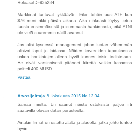
ReleaseID=935284
Markkinat tuntuvat tykkäävän. Eilen tehtiin uusi ATH kun
$76 meni rikki päivän aikana. Aika nihkeästi löytyy tietoa
tuosta ensimmäisestä ja isommasta hankinnasta, eikä ATNI
ole vielä suuremmin näitä avannut.
Jos olisi kyseessä management johon luotan vähemmän
olisivat laput jo laidassa. Näiden kavereiden tapauksessa
uskon hankintojen olleen hyviä kunnes toisin todistetaan.
He eivät varsinaisesti pitäneet kiirettä vaikka kassassa
poltteli 400 MUSD.
Vastaa
Arvosijoittaja
8. lokakuuta 2015 klo 12.04
Samaa mieltä. En saanut näistä ostoksista paljoa irti
saatavilla olevan datan perusteella.
Ainakin firmat on ostettu alalta ja alueelta, jotka johto tuntee
hyvin.