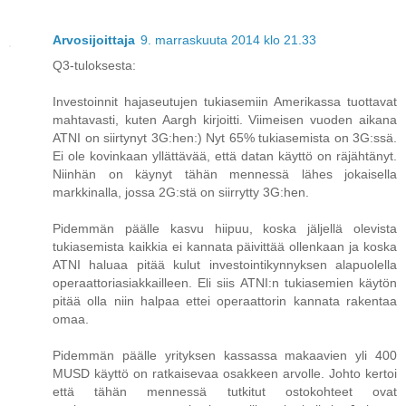
Arvosijoittaja
9. marraskuuta 2014 klo 21.33
Q3-tuloksesta:
Investoinnit hajaseutujen tukiasemiin Amerikassa tuottavat
mahtavasti, kuten Aargh kirjoitti. Viimeisen vuoden aikana
ATNI on siirtynyt 3G:hen:) Nyt 65% tukiasemista on 3G:ssä.
Ei ole kovinkaan yllättävää, että datan käyttö on räjähtänyt.
Niinhän on käynyt tähän mennessä lähes jokaisella
markkinalla, jossa 2G:stä on siirrytty 3G:hen.
Pidemmän päälle kasvu hiipuu, koska jäljellä olevista
tukiasemista kaikkia ei kannata päivittää ollenkaan ja koska
ATNI haluaa pitää kulut investointikynnyksen alapuolella
operaattoriasiakkailleen. Eli siis ATNI:n tukiasemien käytön
pitää olla niin halpaa ettei operaattorin kannata rakentaa
omaa.
Pidemmän päälle yrityksen kassassa makaavien yli 400
MUSD käyttö on ratkaisevaa osakkeen arvolle. Johto kertoi
että tähän mennessä tutkitut ostokohteet ovat