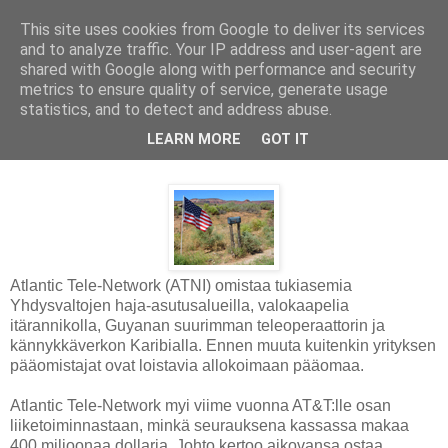
This site uses cookies from Google to deliver its services
and to analyze traffic. Your IP address and user-agent are
shared with Google along with performance and security
metrics to ensure quality of service, generate usage
statistics, and to detect and address abuse.
tiistai 10. kesäkuuta 2014
LEARN MORE
GOT IT
Sijoitin amerikkalaiseen teleoperaattoriin
Atlantic Tele-Network (ATNI) omistaa tukiasemia
Yhdysvaltojen haja-asutusalueilla, valokaapelia
itärannikolla, Guyanan suurimman teleoperaattorin ja
kännykkäverkon Karibialla. Ennen muuta kuitenkin yrityksen
pääomistajat ovat loistavia allokoimaan pääomaa.
Atlantic Tele-Network myi viime vuonna AT&T:lle osan
liiketoiminnastaan, minkä seurauksena kassassa makaa
400 miljoonaa dollaria. Johto kertoo aikovansa ostaa