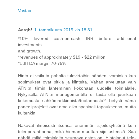
Vastaa
Aargh!
1. tammikuuta 2015 klo 18.31
*10% levered cash-on-cash IRR before additional
investments
and growth.
*revenues of approximately $19 - $22 million
*EBITDA margin 70-75%
Hinta ei vaikuta pahalta tulovirtoihin nähden, varsinkin kun
sopimukset ovat pitkiä ja kiinteitä. Vähän arveluttaa vain
ATNI:n tiimin lähteminen kokonaan uudelle toimialalle.
Nykyisellä ATNI:n managementilla ei taida olla juurikaan
kokemusta sähkömarkkinoista/tuotannosta? Tietysti nämä
paneeliprojektit ovat oma aika spesiaali tapauksensa, mutta
kuitenkin.
Näkevät ilmeisesti itsensä enemmän sijoitusyhtiönä kuin
teleoperaattorina, mikä hieman muuttaa sijoitusteesiä. Saa
nähdä miltä toimialalta seuraava ostos on. Hintalaput tele-