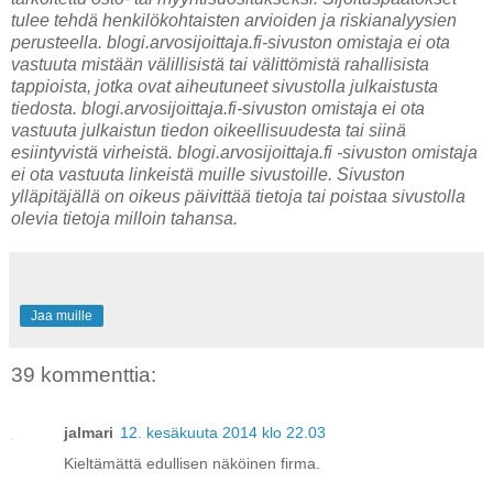
tulee tehdä henkilökohtaisten arvioiden ja riskianalyysien
perusteella. blogi.arvosijoittaja.fi-sivuston omistaja ei ota
vastuuta mistään välillisistä tai välittömistä rahallisista
tappioista, jotka ovat aiheutuneet sivustolla julkaistusta
tiedosta. blogi.arvosijoittaja.fi-sivuston omistaja ei ota
vastuuta julkaistun tiedon oikeellisuudesta tai siinä
esiintyvistä virheistä. blogi.arvosijoittaja.fi -sivuston omistaja
ei ota vastuuta linkeistä muille sivustoille. Sivuston
ylläpitäjällä on oikeus päivittää tietoja tai poistaa sivustolla
olevia tietoja milloin tahansa.
Jaa muille
39 kommenttia:
jalmari
12. kesäkuuta 2014 klo 22.03
Kieltämättä edullisen näköinen firma.