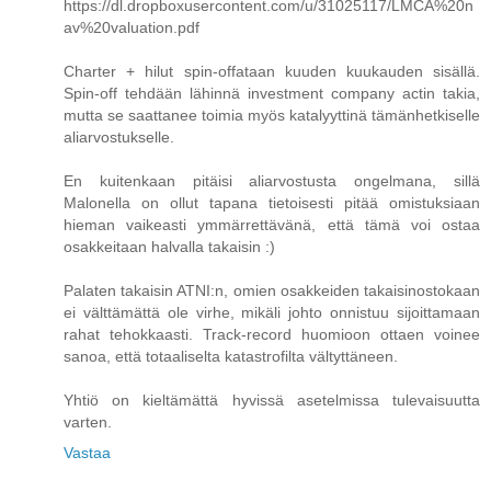
https://dl.dropboxusercontent.com/u/31025117/LMCA%20n
av%20valuation.pdf
Charter + hilut spin-offataan kuuden kuukauden sisällä.
Spin-off tehdään lähinnä investment company actin takia,
mutta se saattanee toimia myös katalyyttinä tämänhetkiselle
aliarvostukselle.
En kuitenkaan pitäisi aliarvostusta ongelmana, sillä
Malonella on ollut tapana tietoisesti pitää omistuksiaan
hieman vaikeasti ymmärrettävänä, että tämä voi ostaa
osakkeitaan halvalla takaisin :)
Palaten takaisin ATNI:n, omien osakkeiden takaisinostokaan
ei välttämättä ole virhe, mikäli johto onnistuu sijoittamaan
rahat tehokkaasti. Track-record huomioon ottaen voinee
sanoa, että totaaliselta katastrofilta vältyttäneen.
Yhtiö on kieltämättä hyvissä asetelmissa tulevaisuutta
varten.
Vastaa