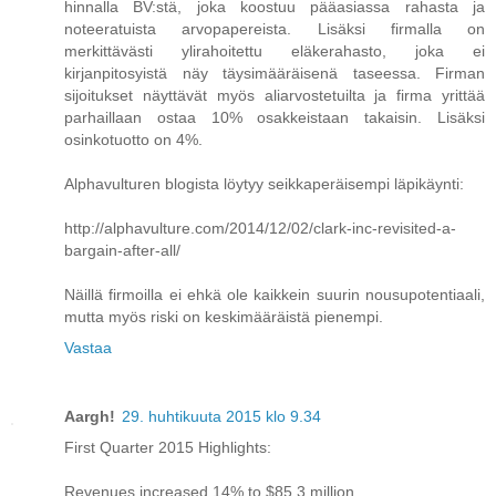
hinnalla BV:stä, joka koostuu pääasiassa rahasta ja
noteeratuista arvopapereista. Lisäksi firmalla on
merkittävästi ylirahoitettu eläkerahasto, joka ei
kirjanpitosyistä näy täysimääräisenä taseessa. Firman
sijoitukset näyttävät myös aliarvostetuilta ja firma yrittää
parhaillaan ostaa 10% osakkeistaan takaisin. Lisäksi
osinkotuotto on 4%.
Alphavulturen blogista löytyy seikkaperäisempi läpikäynti:
http://alphavulture.com/2014/12/02/clark-inc-revisited-a-
bargain-after-all/
Näillä firmoilla ei ehkä ole kaikkein suurin nousupotentiaali,
mutta myös riski on keskimääräistä pienempi.
Vastaa
Aargh!
29. huhtikuuta 2015 klo 9.34
First Quarter 2015 Highlights:
Revenues increased 14% to $85.3 million