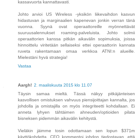
kassavuorta kannattavasti.
Johto arvioi US Wireless -yksikön liikevaihdon kasvun
hidastuvan ja marginaalien kapenevan jonkin verran tänä
vuonna. Syynä ovat operaattoreille myönnettävät
suuruusalennukset roaming-palveluista. Johto solmii
operaattorien kanssa pitkän aikavälin sopimuksia, joissa
hinnoittelu viritetään sellaiseksi ettei operaattorin kannata
ruveta rakentamaan omaa verkkoa ATNI:n alueille.
Mielestäni hyvä strategia!
Vastaa
Aargh!
2. maaliskuuta 2015 klo 11.07
Täysin samaa mieltä. Tässä näkyy pitkäjänteisen
kasvollisen omistuksen vahvuus piensijoittajan kannalta, jos
johdolla ja omistajilla on myös integriteetti kohdallaan. Ei
anneta lyhyen tähtäimen ahneuden/optioiden pilata
bisneksen pidemmän aikavälin kehitystä.
Vieläkin jäimme tosin odottamaan sen lopun $371m
käyttökohdetta. CFO kommentoi johdon tiedostavan, että