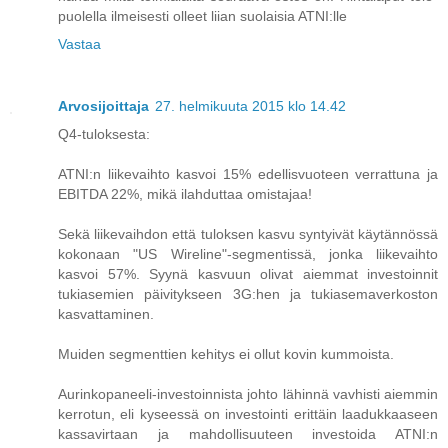
puolella ilmeisesti olleet liian suolaisia ATNI:lle
Vastaa
Arvosijoittaja
27. helmikuuta 2015 klo 14.42
Q4-tuloksesta:
ATNI:n liikevaihto kasvoi 15% edellisvuoteen verrattuna ja
EBITDA 22%, mikä ilahduttaa omistajaa!
Sekä liikevaihdon että tuloksen kasvu syntyivät käytännössä
kokonaan "US Wireline"-segmentissä, jonka liikevaihto
kasvoi 57%. Syynä kasvuun olivat aiemmat investoinnit
tukiasemien päivitykseen 3G:hen ja tukiasemaverkoston
kasvattaminen.
Muiden segmenttien kehitys ei ollut kovin kummoista.
Aurinkopaneeli-investoinnista johto lähinnä vavhisti aiemmin
kerrotun, eli kyseessä on investointi erittäin laadukkaaseen
kassavirtaan ja mahdollisuuteen investoida ATNI:n