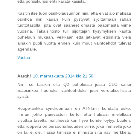
että pörssikurssi ehtii karata käsistä.
Käsitin itse tuon osinkolausunnon niin, että eivät aio maksaa
osinkoa niin kauan kuin pystyvät sijoittamaan rahan
tuottotasolla, jota ovat saaneet omasta pääomasta viime
vuosina. Takaisinosto tuli sijoittajan kysymyksen kautta
puheluun mukaan. Veikkaan että jatkavat etsimistä vielä
ainakin puoli vuotta ennen kuin muut vaihtoehdot tulevat
agendalle.
Vastaa
Aargh!
10. marraskuuta 2014 klo 21.50
Niin, se taisikin olla Q2 puhelussa jossa CEO sanoi
lisäosinkoa huonoksi vaihtoehdoksi juuri verotuksellisista
syistä.
Roope-ankka syndroomaan en ATNI:nin kohdalla usko,
firman johto päinvastoin kertoi että haluaisi mielellään
vivuttaa tasetta maltillisesti kun hyvä kohde löytyy. Luulen,
että roopeilu on persoonallisuuden piirre, joka ihmisellä joko
on tai ei ole. Tässä tiimissä ei minusta siitä näy merkkejä.