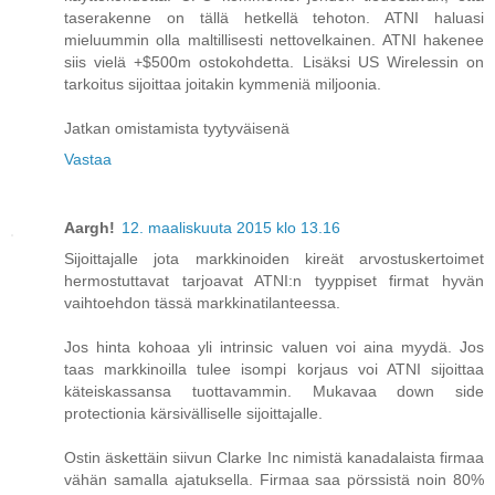
taserakenne on tällä hetkellä tehoton. ATNI haluasi
mieluummin olla maltillisesti nettovelkainen. ATNI hakenee
siis vielä +$500m ostokohdetta. Lisäksi US Wirelessin on
tarkoitus sijoittaa joitakin kymmeniä miljoonia.
Jatkan omistamista tyytyväisenä
Vastaa
Aargh!
12. maaliskuuta 2015 klo 13.16
Sijoittajalle jota markkinoiden kireät arvostuskertoimet
hermostuttavat tarjoavat ATNI:n tyyppiset firmat hyvän
vaihtoehdon tässä markkinatilanteessa.
Jos hinta kohoaa yli intrinsic valuen voi aina myydä. Jos
taas markkinoilla tulee isompi korjaus voi ATNI sijoittaa
käteiskassansa tuottavammin. Mukavaa down side
protectionia kärsivälliselle sijoittajalle.
Ostin äskettäin siivun Clarke Inc nimistä kanadalaista firmaa
vähän samalla ajatuksella. Firmaa saa pörssistä noin 80%