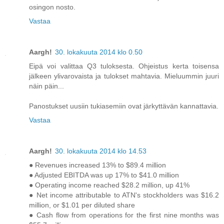
osingon nosto.
Vastaa
Aargh!
30. lokakuuta 2014 klo 0.50
Eipä voi valittaa Q3 tuloksesta. Ohjeistus kerta toisensa
jälkeen ylivarovaista ja tulokset mahtavia. Mieluummin juuri
näin päin...
Panostukset uusiin tukiasemiin ovat järkyttävän kannattavia.
Vastaa
Aargh!
30. lokakuuta 2014 klo 14.53
● Revenues increased 13% to $89.4 million
● Adjusted EBITDA was up 17% to $41.0 million
● Operating income reached $28.2 million, up 41%
● Net income attributable to ATN's stockholders was $16.2
million, or $1.01 per diluted share
● Cash flow from operations for the first nine months was