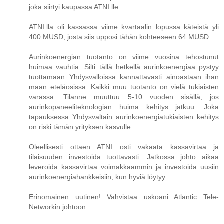
joka siirtyi kaupassa ATNI:lle.
ATNI:lla oli kassassa viime kvartaalin lopussa käteistä yli
400 MUSD, josta siis upposi tähän kohteeseen 64 MUSD.
Aurinkoenergian tuotanto on viime vuosina tehostunut
huimaa vauhtia. Silti tällä hetkellä aurinkoenergiaa pystyy
tuottamaan Yhdysvalloissa kannattavasti ainoastaan ihan
maan eteläosissa. Kaikki muu tuotanto on vielä tukiaisten
varassa. Tilanne muuttuu 5-10 vuoden sisällä, jos
aurinkopaneeliteknologian huima kehitys jatkuu. Joka
tapauksessa Yhdysvaltain aurinkoenergiatukiaisten kehitys
on riski tämän yrityksen kasvulle.
Oleellisesti ottaen ATNI osti vakaata kassavirtaa ja
tilaisuuden investoida tuottavasti. Jatkossa johto aikaa
leveroida kassavirtaa voimakkaammin ja investoida uusiin
aurinkoenergiahankkeisiin, kun hyviä löytyy.
Erinomainen uutinen! Vahvistaa uskoani Atlantic Tele-
Networkin johtoon.