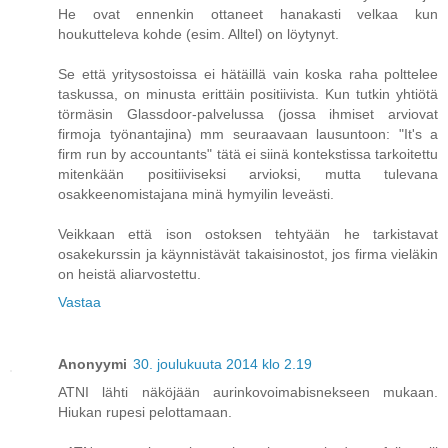
He ovat ennenkin ottaneet hanakasti velkaa kun
houkutteleva kohde (esim. Alltel) on löytynyt.
Se että yritysostoissa ei hätäillä vain koska raha polttelee
taskussa, on minusta erittäin positiivista. Kun tutkin yhtiötä
törmäsin Glassdoor-palvelussa (jossa ihmiset arviovat
firmoja työnantajina) mm seuraavaan lausuntoon: "It's a
firm run by accountants" tätä ei siinä kontekstissa tarkoitettu
mitenkään positiiviseksi arvioksi, mutta tulevana
osakkeenomistajana minä hymyilin leveästi.
Veikkaan että ison ostoksen tehtyään he tarkistavat
osakekurssin ja käynnistävät takaisinostot, jos firma vieläkin
on heistä aliarvostettu.
Vastaa
Anonyymi
30. joulukuuta 2014 klo 2.19
ATNI lähti näköjään aurinkovoimabisnekseen mukaan.
Hiukan rupesi pelottamaan.