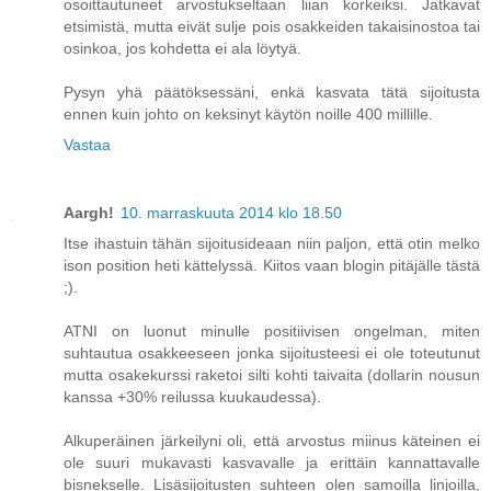
osoittautuneet arvostukseltaan liian korkeiksi. Jatkavat
etsimistä, mutta eivät sulje pois osakkeiden takaisinostoa tai
osinkoa, jos kohdetta ei ala löytyä.
Pysyn yhä päätöksessäni, enkä kasvata tätä sijoitusta
ennen kuin johto on keksinyt käytön noille 400 millille.
Vastaa
Aargh!
10. marraskuuta 2014 klo 18.50
Itse ihastuin tähän sijoitusideaan niin paljon, että otin melko
ison position heti kättelyssä. Kiitos vaan blogin pitäjälle tästä
;).
ATNI on luonut minulle positiivisen ongelman, miten
suhtautua osakkeeseen jonka sijoitusteesi ei ole toteutunut
mutta osakekurssi raketoi silti kohti taivaita (dollarin nousun
kanssa +30% reilussa kuukaudessa).
Alkuperäinen järkeilyni oli, että arvostus miinus käteinen ei
ole suuri mukavasti kasvavalle ja erittäin kannattavalle
bisnekselle. Lisäsijoitusten suhteen olen samoilla linjoilla,