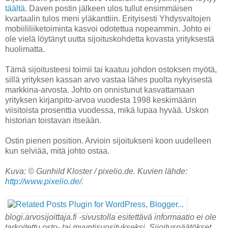
täältä
. Daven postin jälkeen ulos tullut ensimmäisen
kvartaalin tulos meni yläkanttiin. Erityisesti Yhdysvaltojen
mobiililiiketoiminta kasvoi odotettua nopeammin. Johto ei
ole vielä löytänyt uutta sijoituskohdetta kovasta yrityksestä
huolimatta.
Tämä sijoitusteesi toimii tai kaatuu johdon ostoksen myötä,
sillä yrityksen kassan arvo vastaa lähes puolta nykyisestä
markkina-arvosta. Johto on onnistunut kasvattamaan
yrityksen kirjanpito-arvoa vuodesta 1998 keskimäärin
viisitoista prosenttia vuodessa, mikä lupaa hyvää. Uskon
historian toistavan itseään.
Ostin pienen position. Arvioin sijoitukseni koon uudelleen
kun selviää, mitä johto ostaa.
Kuva: © Gunhild Kloster / pixelio.de. Kuvien lähde:
http://www.pixelio.de/
.
blogi.arvosijoittaja.fi -sivustolla esitettävä informaatio ei ole
tarkoitettu osto- tai myyntisuositukseksi. Sijoituspäätökset