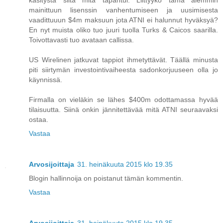
käsitystä siitä mitä tapahtui. Liittyykö tämä aiemmin
mainittuun lisenssin vanhentumiseen ja uusimisesta
vaadittuuun $4m maksuun jota ATNI ei halunnut hyväksyä?
En nyt muista oliko tuo juuri tuolla Turks & Caicos saarilla.
Toivottavasti tuo avataan callissa.
US Wirelinen jatkuvat tappiot ihmetyttävät. Täällä minusta
piti siirtymän investointivaiheesta sadonkorjuuseen olla jo
käynnissä.
Firmalla on vieläkin se lähes $400m odottamassa hyvää
tilaisuutta. Siinä onkin jännitettävää mitä ATNI seuraavaksi
ostaa.
Vastaa
Arvosijoittaja
31. heinäkuuta 2015 klo 19.35
Blogin hallinnoija on poistanut tämän kommentin.
Vastaa