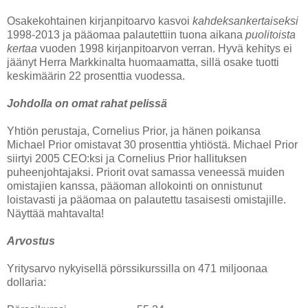
Osakekohtainen kirjanpitoarvo kasvoi
kahdeksankertaiseksi
1998-2013 ja pääomaa palautettiin tuona aikana
puolitoista
kertaa
vuoden 1998 kirjanpitoarvon verran. Hyvä kehitys ei
jäänyt Herra Markkinalta huomaamatta, sillä osake tuotti
keskimäärin 22 prosenttia vuodessa.
Johdolla on omat rahat pelissä
Yhtiön perustaja, Cornelius Prior, ja hänen poikansa
Michael Prior omistavat 30 prosenttia yhtiöstä. Michael Prior
siirtyi 2005 CEO:ksi ja Cornelius Prior hallituksen
puheenjohtajaksi. Priorit ovat samassa veneessä muiden
omistajien kanssa, pääoman allokointi on onnistunut
loistavasti ja pääomaa on palautettu tasaisesti omistajille.
Näyttää mahtavalta!
Arvostus
Yritysarvo nykyisellä pörssikurssilla on 471 miljoonaa
dollaria: