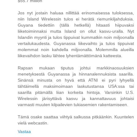
$55.7 million
Jos nyt jostain haluaa nillittää erinomaisessa tuloksessa,
niin Island Wirelessin tulos ei herätä riemunkiljahduksia.
Guyana tiedettiin (tällä hetkellä) hitaasti hiipuvaksi
liiketoiminnaksi mutta Island on ollut kasvu-uralla. Nyt
Islandin myynti ja tulos tippuivat kummatkin noin miljoonalla
vertailukaudesta. Guyanassa liikevaihto ja tulos tippuivat
molemmat noin kahdella miljoonalla. Molemmilla alueilla
liikevaihdon lasku lähtee lyhentämättömänä katteesta.
Rapsan mukaan tiputus johtui markkinaosuuksien
menetyksestä Guyanassa ja hinnanalennuksista saarilla.
Sinänsä minusta on hyvä että ATNI ei pyri lyhyellä
tähtäimellä maksimoimaan laskutustansa USA:ssa tai
saarilla pitämällä liian korkeita hintoja. Varsinkin U.S.
Wirelessin järisyttävä kasvu ja kannattavuus johtaisi
varmasti muuten kilpailevien tukiasemien rakentamiseen.
Tämä osake saattaa viihtyä salkussa pitkäänkin. Kuuntelen
vielä webcastin.
Vastaa