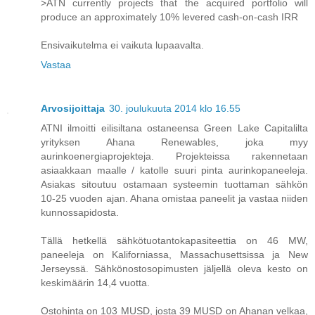
>ATN currently projects that the acquired portfolio will
produce an approximately 10% levered cash-on-cash IRR
Ensivaikutelma ei vaikuta lupaavalta.
Vastaa
Arvosijoittaja
30. joulukuuta 2014 klo 16.55
ATNI ilmoitti eilisiltana ostaneensa Green Lake Capitalilta
yrityksen Ahana Renewables, joka myy
aurinkoenergiaprojekteja. Projekteissa rakennetaan
asiaakkaan maalle / katolle suuri pinta aurinkopaneeleja.
Asiakas sitoutuu ostamaan systeemin tuottaman sähkön
10-25 vuoden ajan. Ahana omistaa paneelit ja vastaa niiden
kunnossapidosta.
Tällä hetkellä sähkötuotantokapasiteettia on 46 MW,
paneeleja on Kaliforniassa, Massachusettsissa ja New
Jerseyssä. Sähkönostosopimusten jäljellä oleva kesto on
keskimäärin 14,4 vuotta.
Ostohinta on 103 MUSD, josta 39 MUSD on Ahanan velkaa,