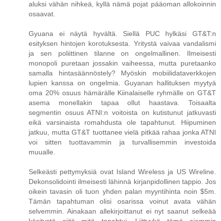
aluksi vähän nihkeä, kyllä nämä pojat pääoman allokoinnin
osaavat.
Gyuana ei näytä hyvältä. Siellä PUC hylkäsi GT&T:n
esityksen hintojen korotuksesta. Yritystä vaivaa vandalismi
ja sen poliittinen tilanne on ongelmallinen. Ilmeisesti
monopoli puretaan jossakin vaiheessa, mutta puretaanko
samalla hintasäännöstely? Myöskin mobiilidataverkkojen
lupien kanssa on ongelmia. Guyanan hallituksen myytyä
oma 20% osuus hämärälle Kiinalaiselle ryhmälle on GT&T
asema monellakin tapaa ollut haastava. Toisaalta
segmentin osuus ATNI:n voitoista on kutistunut jatkuvasti
eikä varsinaista romahdusta ole tapahtunut. Hiipuminen
jatkuu, mutta GT&T tuottanee vielä pitkää rahaa jonka ATNI
voi sitten tuottavammin ja turvallisemmin investoida
muualle.
Selkeästi pettymyksiä ovat Island Wireless ja US Wireline.
Dekonsolidointi ilmeisesti lähinnä kirjanpidollinen tappio. Jos
oikein tavasin oli tuon yhden palan myyntihinta noin $5m.
Tämän tapahtuman olisi osarissa voinut avata vähän
selvemmin. Ainakaan allekirjoittanut ei nyt saanut selkeää