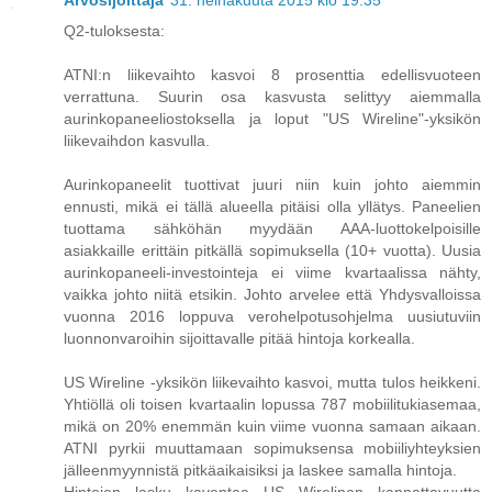
Arvosijoittaja
31. heinäkuuta 2015 klo 19.35
Q2-tuloksesta:
ATNI:n liikevaihto kasvoi 8 prosenttia edellisvuoteen
verrattuna. Suurin osa kasvusta selittyy aiemmalla
aurinkopaneeliostoksella ja loput "US Wireline"-yksikön
liikevaihdon kasvulla.
Aurinkopaneelit tuottivat juuri niin kuin johto aiemmin
ennusti, mikä ei tällä alueella pitäisi olla yllätys. Paneelien
tuottama sähköhän myydään AAA-luottokelpoisille
asiakkaille erittäin pitkällä sopimuksella (10+ vuotta). Uusia
aurinkopaneeli-investointeja ei viime kvartaalissa nähty,
vaikka johto niitä etsikin. Johto arvelee että Yhdysvalloissa
vuonna 2016 loppuva verohelpotusohjelma uusiutuviin
luonnonvaroihin sijoittavalle pitää hintoja korkealla.
US Wireline -yksikön liikevaihto kasvoi, mutta tulos heikkeni.
Yhtiöllä oli toisen kvartaalin lopussa 787 mobiilitukiasemaa,
mikä on 20% enemmän kuin viime vuonna samaan aikaan.
ATNI pyrkii muuttamaan sopimuksensa mobiiliyhteyksien
jälleenmyynnistä pitkäaikaisiksi ja laskee samalla hintoja.