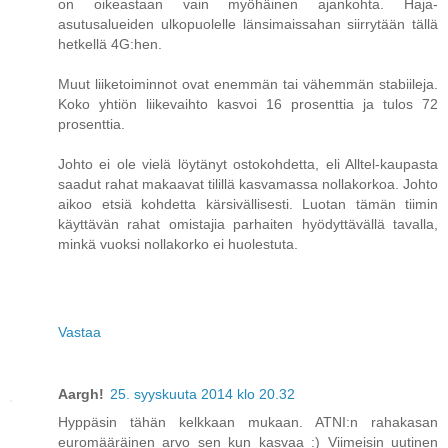
on oikeastaan vain myöhäinen ajankohta. Haja-
asutusalueiden ulkopuolelle länsimaissahan siirrytään tällä
hetkellä 4G:hen.
Muut liiketoiminnot ovat enemmän tai vähemmän stabiileja.
Koko yhtiön liikevaihto kasvoi 16 prosenttia ja tulos 72
prosenttia.
Johto ei ole vielä löytänyt ostokohdetta, eli Alltel-kaupasta
saadut rahat makaavat tilillä kasvamassa nollakorkoa. Johto
aikoo etsiä kohdetta kärsivällisesti. Luotan tämän tiimin
käyttävän rahat omistajia parhaiten hyödyttävällä tavalla,
minkä vuoksi nollakorko ei huolestuta.
Vastaa
Aargh!
25. syyskuuta 2014 klo 20.32
Hyppäsin tähän kelkkaan mukaan. ATNI:n rahakasan
euromääräinen arvo sen kun kasvaa :) Viimeisin uutinen