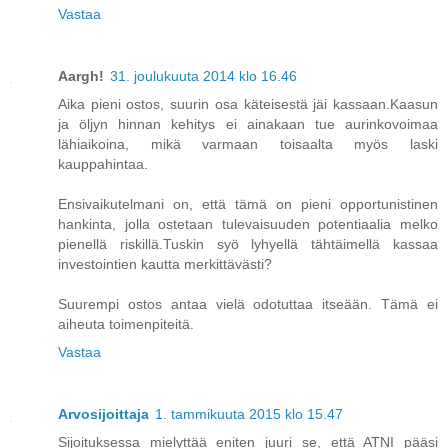
Vastaa
Aargh!
31. joulukuuta 2014 klo 16.46
Aika pieni ostos, suurin osa käteisestä jäi kassaan.Kaasun
ja öljyn hinnan kehitys ei ainakaan tue aurinkovoimaa
lähiaikoina, mikä varmaan toisaalta myös laski
kauppahintaa.
Ensivaikutelmani on, että tämä on pieni opportunistinen
hankinta, jolla ostetaan tulevaisuuden potentiaalia melko
pienellä riskillä.Tuskin syö lyhyellä tähtäimellä kassaa
investointien kautta merkittävästi?
Suurempi ostos antaa vielä odotuttaa itseään. Tämä ei
aiheuta toimenpiteitä.
Vastaa
Arvosijoittaja
1. tammikuuta 2015 klo 15.47
Sijoituksessa mielyttää eniten juuri se, että ATNI pääsi