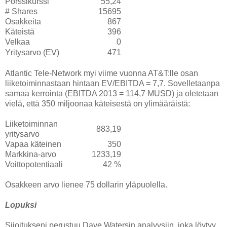
Pörssikurssi
55,24
# Shares
15695
Osakkeita
867
Käteistä
396
Velkaa
0
Yritysarvo (EV)
471
Atlantic Tele-Network myi viime vuonna AT&T:lle osan
liiketoiminnastaan hintaan EV/EBITDA = 7,7. Sovelletaanpa
samaa kerrointa (EBITDA 2013 = 114,7 MUSD) ja oletetaan
vielä, että 350 miljoonaa käteisestä on ylimääräistä:
Liiketoiminnan
883,19
yritysarvo
Vapaa käteinen
350
Markkina-arvo
1233,19
Voittopotentiaali
42 %
Osakkeen arvo lienee 75 dollarin yläpuolella.
Lopuksi
Sijoitukseni perustuu Dave Watersin analyysiin, joka löytyy