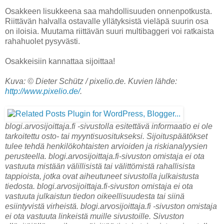
Osakkeen lisukkeena saa mahdollisuuden onnenpotkusta.
Riittävän halvalla ostavalle yllätyksistä vieläpä suurin osa
on iloisia. Muutama riittävän suuri multibaggeri voi ratkaista
rahahuolet pysyvästi.
Osakkeisiin kannattaa sijoittaa!
Kuva: © Dieter Schütz / pixelio.de. Kuvien lähde:
http://www.pixelio.de/
.
blogi.arvosijoittaja.fi -sivustolla esitettävä informaatio ei ole
tarkoitettu osto- tai myyntisuositukseksi. Sijoituspäätökset
tulee tehdä henkilökohtaisten arvioiden ja riskianalyysien
perusteella. blogi.arvosijoittaja.fi-sivuston omistaja ei ota
vastuuta mistään välillisistä tai välittömistä rahallisista
tappioista, jotka ovat aiheutuneet sivustolla julkaistusta
tiedosta. blogi.arvosijoittaja.fi-sivuston omistaja ei ota
vastuuta julkaistun tiedon oikeellisuudesta tai siinä
esiintyvistä virheistä. blogi.arvosijoittaja.fi -sivuston omistaja
ei ota vastuuta linkeistä muille sivustoille. Sivuston