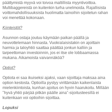
päättymistä myyvä voi toivoa maltillista myyntivoittoa.
Multibaggereistä on kuitenkin turha unelmoida. Rajallisista
voittomahdollisuuksista huolimatta lainoihin sijoitetun rahan
voi menettää kokonaan.
Kiinteistöt?
Asunnon ostaja joutuu käymään paikan päällä ja
neuvottelemaan hinnasta. Vuokralaisistakin on ajoittain
harmia ja taloyhtiö saattaa päättää jonkun kalliin ja
tarpeettoman investoinnin, jos ei itse ole lobbaamassa
mukana. Aikamoista vaivannäköä?
Optiot?
Optiota ei saa ikuiseksi ajaksi, vaan sijoittaja maksaa aina
option kestosta. Optioilla pystyy virittämään kaikenlaista
mielenkiintoista, kunhan ajoitus on hyvin haarukoitu. Millään
"hyvä yhtiö pärjää pitkän päälle aina"-sijoitusteesillä ei
kuitenkaan voi optioihin sijoittaa.
Lopuksi