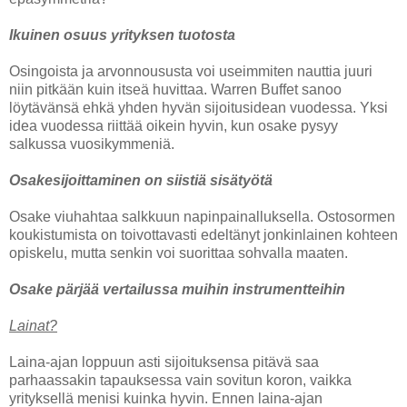
Ikuinen osuus yrityksen tuotosta
Osingoista ja arvonnoususta voi useimmiten nauttia juuri
niin pitkään kuin itseä huvittaa. Warren Buffet sanoo
löytävänsä ehkä yhden hyvän sijoitusidean vuodessa. Yksi
idea vuodessa riittää oikein hyvin, kun osake pysyy
salkussa vuosikymmeniä.
Osakesijoittaminen on siistiä sisätyötä
Osake viuhahtaa salkkuun napinpainalluksella. Ostosormen
koukistumista on toivottavasti edeltänyt jonkinlainen kohteen
opiskelu, mutta senkin voi suorittaa sohvalla maaten.
Osake pärjää vertailussa muihin instrumentteihin
Lainat?
Laina-ajan loppuun asti sijoituksensa pitävä saa
parhaassakin tapauksessa vain sovitun koron, vaikka
yrityksellä menisi kuinka hyvin. Ennen laina-ajan