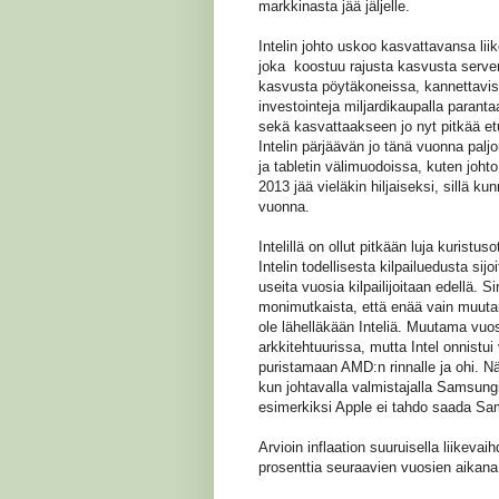
markkinasta jää jäljelle.
Intelin johto uskoo kasvattavansa li
joka koostuu rajusta kasvusta servere
kasvusta pöytäkoneissa, kannettaviss
investointeja miljardikaupalla paran
sekä kasvattaakseen jo nyt pitkää 
Intelin pärjäävän jo tänä vuonna pal
ja tabletin välimuodoissa, kuten joht
2013 jää vieläkin hiljaiseksi, sillä 
vuonna.
Intelillä on ollut pitkään luja kuris
Intelin todellisesta kilpailuedusta sij
useita vuosia kilpailijoitaan edellä. 
monimutkaista, että enää vain muutama
ole lähelläkään Inteliä. Muutama vuos
arkkitehtuurissa, mutta Intel onnist
puristamaan AMD:n rinnalle ja ohi. N
kun johtavalla valmistajalla Samsun
esimerkiksi Apple ei tahdo saada Sam
Arvioin inflaation suuruisella liikev
prosenttia seuraavien vuosien aikana