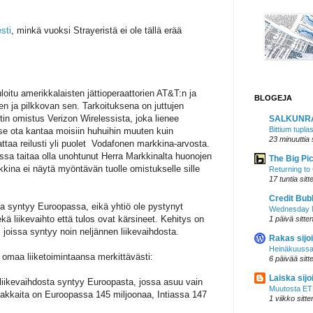
sti
, minkä vuoksi Strayeristä ei ole tällä erää
oitu amerikkalaisten jättioperaattorien AT&T:n ja
BLOGEJA
 ja pilkkovan sen. Tarkoituksena on juttujen
n omistus Verizon Wirelessista, joka lienee
SALKUNR
Bittium tupla
tse ota kantaa moisiin huhuihin muuten kuin
23 minuuttia 
ttaa reilusti yli puolet Vodafonen markkina-arvosta.
sa taitaa olla unohtunut Herra Markkinalta huonojen
The Big Pi
kkina ei näytä myöntävän tuolle omistukselle sille
Returning t
17 tuntia sitt
Credit Bub
ia syntyy Euroopassa, eikä yhtiö ole pystynyt
Wednesday N
kä liikevaihto että tulos ovat kärsineet. Kehitys on
1 päivä sitte
 joissa syntyy noin neljännen liikevaihdosta.
Rakas sijoi
Heinäkuussa
 omaa liiketoimintaansa merkittävästi:
6 päivää sitt
Laiska sijoi
 liikevaihdosta syntyy Euroopasta, jossa asuu vain
Muutosta ETF
iakkaita on Euroopassa 145 miljoonaa, Intiassa 147
1 viikko sitte