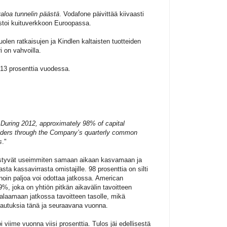
aloa tunnelin päästä
. Vodafone päivittää kiivaasti
estoi kuituverkkoon Euroopassa.
uolen ratkaisujen ja Kindlen kaltaisten tuotteiden
 on vahvoilla.
1-13 prosenttia vuodessa.
: During 2012, approximately 98% of capital
olders through the Company’s quarterly common
s
."
pystyvät useimmiten samaan aikaan kasvamaan ja
a kassavirrasta omistajille. 98 prosenttia on silti
noin paljoa voi odottaa jatkossa. American
%, joka on yhtiön pitkän aikavälin tavoitteen
palaamaan jatkossa tavoitteen tasolle, mikä
autuksia tänä ja seuraavana vuonna.
 viime vuonna viisi prosenttia. Tulos jäi edellisestä