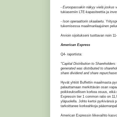
-
Euroopassakin näkyy vielä joskus v
tukiasemiin LTE-kapasiteettia ja inv
-
Ison operaattorin skaalaetu
. Yritysp
tukemisessa maailmanlaajuinen peluri
Arvioin sijoitukseni tuottavan noin 1
American Express
Q4- raportista:
"Capital Distribution to Shareholders
generated was distributed to shareh
share dividend and share repurchase
Hyvät yhtiöt Buffettin maailmasta 
palauttamaan merkittävän osan vapaast
poikkeuksellisen korkea osuus, eikä 
Expressin tier 1 common ratio on 11,9
yläpuolella. Johto kertoi pyrkivänsä 
tarkoittanee korkeahkoja pääomanpal
American Expressin liikevaihto kasvoi