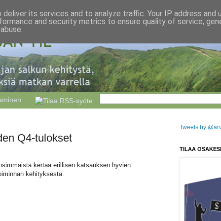
deliver its services and to analyze traffic. Your IP address and
formance and security metrics to ensure quality of service, ge
 abuse.
taminen
Tweets by @arvo
den Q4-tulokset
TILAA OSAKES
nsimmäistä kertaa erillisen katsauksen hyvien
etoiminnan kehityksestä.