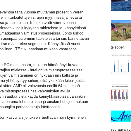
ikevaihtoa tänä vuonna muutaman prosentin verran,
ihin tarkoitettujen sirujen myynnissä ja lievästä
a ja tableteissa. Intel kasvatti viime vuonna
taakseen kilpailukykyään tableteissa ja kännyköissä
etumatkaansa valmistusprosesseissa. Johto uskoo
jon aiempaa paremmin tableteissa tai siis kannettavan
o itse määrittelee segmentin. Kännyköissä vuosi
teleoper...
kunnollinen LTE-tuki saadaan mukaan vasta tänä
tusote PC-markkinasta, mikä on hämärtänyt kuvaa
oittajien mielessä - Intel on valmistusprosesseissa
Sirujen valmistaminen on nykyään niin kallista ja
 yhtiö pystyy siihen, eikä yksikään kilpailijoista
i sitten AMD oli valovuosia edellä 64-bittisessä
ui valmistusprosessinsa vahvuuksien avulla
äin saattaa vielä käydä kännykkäsiruissa varsinkin
gilla on oma lehmä ojassa ja ainakin huhujen mukaan
sungilta parhaita siruja käyttöönsä.
aihdon kasvulla sijoitukseni tuottavan noin kymmenen
.
seuraavan vu