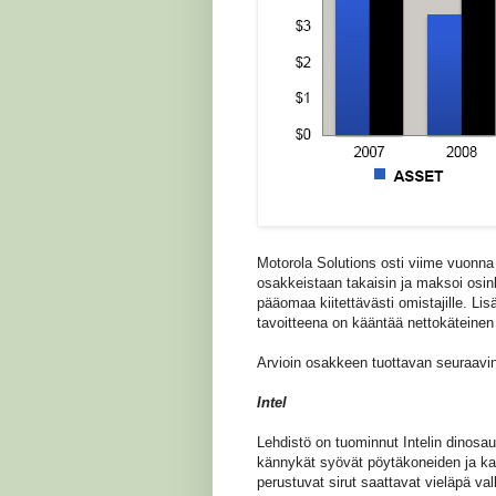
Motorola Solutions osti viime vuonna 2
osakkeistaan takaisin ja maksoi osin
pääomaa kiitettävästi omistajille. Li
tavoitteena on kääntää nettokäteinen 
Arvioin osakkeen tuottavan seuraavi
Intel
Lehdistö on tuominnut Intelin dinosau
kännykät syövät pöytäkoneiden ja ka
perustuvat sirut saattavat vieläpä va