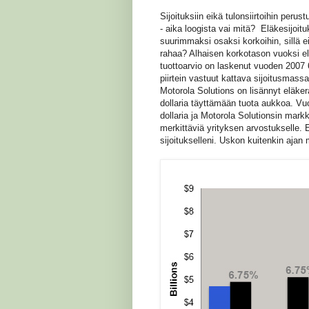
Sijoituksiin eikä tulonsiirtoihin perus
- aika loogista vai mitä? Eläkesijoitu
suurimmaksi osaksi korkoihin, sillä eih
rahaa? Alhaisen korkotason vuoksi el
tuottoarvio on laskenut vuoden 2007 6
piirtein vastuut kattava sijoitusmassa
Motorola Solutions on lisännyt eläke
dollaria täyttämään tuota aukkoa. Vu
dollaria ja Motorola Solutionsin markk
merkittäviä yrityksen arvostukselle. 
sijoitukselleni. Uskon kuitenkin aja