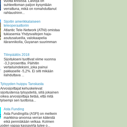
vuotta kriisissä. Laivoja on
suhteettoman paljon kysyntään
verrattuna, mikä on romahduttanut
rahtaushinn...
Sijoitin amerikkalaiseen
teleoperaattoriin
Atlantic Tele-Network (ATNI) omistaa
tukiasemia Yhdysvaltojen haja-
asutusalueilla, valokaapelia
itärannikolla, Guyanan suurimman
Tilinpäätös 2018
Sijoitukseni tuottivat viime vuonna
-3,3 prosenttia. Päihitin
vertailuindeksini, joka painui
pakkaselle -5,2%. Ei silti mikään
ilahduttava ...
Tylsyyden huippu Tanskasta
Arvosijoittajat kehuskelevat
sijoitustensa tylsyydellä, sillä jokainen
oikea arvosijoittaja tietää, että mitä
tylsempi sen tuottoisa...
Asta Funding
Asta Fundingilla (ASFI) on melkein
markkina-arvonsa verran käteistä
eikä penniäkään velkaa. Kolmen
oden vapaa kassavirta tulee o...