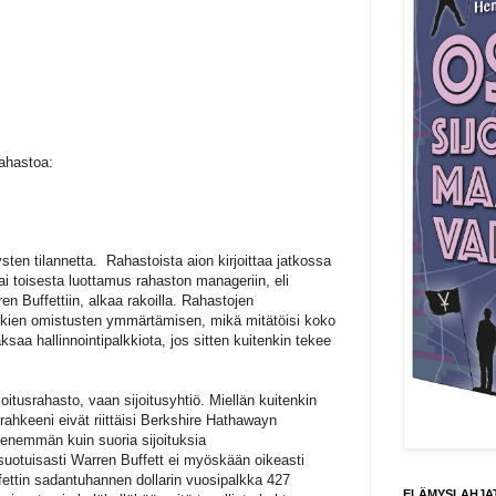
rahastoa:
sten tilannetta. Rahastoista aion kirjoittaa jatkossa
ai toisesta luottamus rahaston manageriin, eli
n Buffettiin, alkaa rakoilla. Rahastojen
aikkien omistusten ymmärtämisen, mikä mitätöisi koko
aa hallinnointipalkkiota, jos sitten kuitenkin tekee
oitusrahasto, vaan sijoitusyhtiö. Miellän kuitenkin
ä rahkeeni eivät riittäisi Berkshire Hathawayn
n enemmän kuin suoria sijoituksia
e suotuisasti Warren Buffett ei myöskään oikeasti
uffettin sadantuhannen dollarin vuosipalkka 427
ELÄMYSLAHJAT