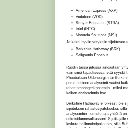
American Express (AXP)
Vodafone (VOD)
Strayer Education (STRA)
Intel (INTC)
Motorola Solutions (MSI)
Ja kaksi hyviin yrityksiin sijoittavaa 
Berkshire Hathaway (BRK)
Seligsonin Phoebus
Ruodin tässä jutussa ainoastaan yrity
vain siinä tapauksessa, että syystä t
Phoebuksen Oldenburgiin tai Berkshire
perusteellinen analysointi vaatisi k
rahastomanagerikonseptin - miksi maks
kaiken analysoinnin itse.
Berkshire Hathaway ei oikeasti ole sij
sijoituksen rahastosijoitukseksi, sill
analysointiin - omistettuja yhtiöitä o
erikoistilannesalkussani. Sijoittajall
laskuta hallinnointipalkkiota, sillä B