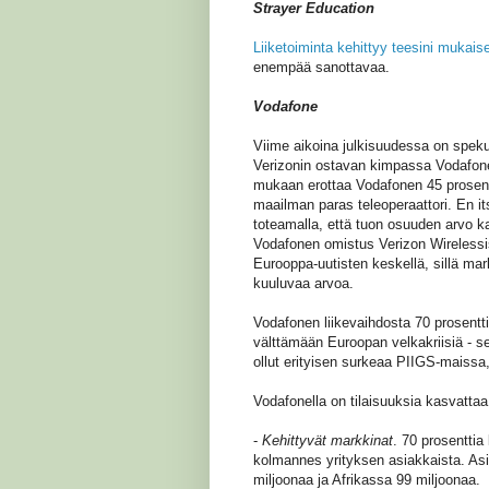
Strayer Education
Liiketoiminta kehittyy teesini mukaise
enempää sanottavaa.
Vodafone
Viime aikoina julkisuudessa on spekul
Verizonin ostavan kimpassa Vodafonen
mukaan erottaa Vodafonen 45 prosenti
maailman paras teleoperaattori. En i
toteamalla, että tuon osuuden arvo ka
Vodafonen omistus Verizon Wirelessis
Eurooppa-uutisten keskellä, sillä mar
kuuluvaa arvoa.
Vodafonen liikevaihdosta 70 prosentt
välttämään Euroopan velkakriisiä - se
ollut erityisen surkeaa PIIGS-maissa,
Vodafonella on tilaisuuksia kasvattaa
-
Kehittyvät markkinat
. 70 prosenttia
kolmannes yrityksen asiakkaista. As
miljoonaa ja Afrikassa 99 miljoonaa.