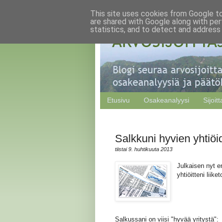
This site uses cookies from Google to 
are shared with Google along with per
statistics, and to detect and address
Etusivu
Osakeanalyysi
Sijoit
Salkkuni hyvien yhtiöi
tiistai 9. huhtikuuta 2013
Julkaisen nyt e
yhtiöitteni liik
Salkussani on viisi "hyvää yritystä":