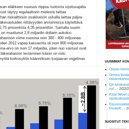
tuvan eläkkeen suuruus riippuu tuotosta sijoitusajalta
kset täytyy regulaattorin mielestä laittaa
än riskialttiisiin osakkeisiin uskalla laittaa paljoa
äkevastuiden riittävyyden arvioinnissa käytettävä
,75 prosentista 4,35 prosenttiin. Samalla suurin
 on muuttunut 2,8 miljardin dollarin aukoksi.
rahastoon viime vuosina noin 300 - 400 miljoonaa
oden 2012 vapaa kassavirta oli noin 900 miljoonaa
ina-arvo on noin 17 miljardia, joten nuo vastuut ovat
Eläkerahaston leviäminen käsiin on riski
n myötä korkosyklin käännöksen korjaavan ongelman.
UUSIMMAT KO
Onpas hieno!
Onnea kusta
mielenkiinnol
Q4-tuloksest
nyt...
- 2/22/
Kirja! Wow! 
sijoituskirjaili
Etuusosakke
houkutt...
- 1
SUOSITUT TEK