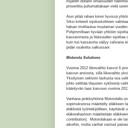
mijardin dollarin omaisuuden hallinnoi
prosenttia puhumattakaan vielä usein 
Aion pitää rahani kiinni hyvissä yhti
Siksi kriteerit sijoituskohteen valintaa
haluan irroittautua muutaman vuoden 
Pohjimmiltaan hyvään yhtiöön sijoit
kassavirrasta ja tilaisuuden sijoittaa 
kuin tuo kassavirta säilyy vahvana e
pidän osaketta salkussani.
Motorola Solutions
Vuonna 2012 liikevaihto kasvoi 6 pros
kasvun ansiosta, sillä liikevaihto yksit
Yksityisen sektorin laskusta osa seli
johto selittää tilausten syklisenä vai
kääntyvän taas kasvuun vuonna 201
Vanhana jenkkiyhtiönä Motorolalla on 
sopimuksessa määritelty eläkkeen tas
eläkkeitä työntekijöilleen, käyttävät 
eläkerahastoon määritetään eläkkeen 
contribution
). Motorolakaan ei ole ta
aikoihin, mutta vanhat vastuut painav