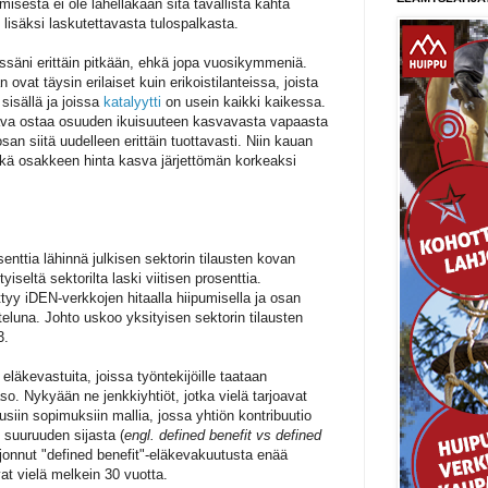
misesta ei ole lähelläkään sitä tavallista kahta
lisäksi laskutettavasta tulospalkasta.
öissäni erittäin pitkään, ehkä jopa vuosikymmeniä.
n ovat täysin erilaiset kuin erikoistilanteissa, joista
sisällä ja joissa
katalyytti
on usein kaikki kaikessa.
tava ostaa osuuden ikuisuuteen kasvavasta vapaasta
osan siitä uudelleen erittäin tuottavasti. Niin kauan
ikä osakkeen hinta kasva järjettömän korkeaksi
enttia lähinnä julkisen sektorin tilausten kovan
yiseltä sektorilta laski viitisen prosenttia.
ttyy iDEN-verkkojen hitaalla hiipumisella ja osan
hteluna. Johto uskoo yksityisen sektorin tilausten
3.
eläkevastuita, joissa työntekijöille taataan
o. Nykyään ne jenkkiyhtiöt, jotka vielä tarjoavat
uusiin sopimuksiin mallia, jossa yhtiön kontribuutio
suuruuden sijasta (
engl. defined benefit vs defined
rjonnut "defined benefit"-eläkevakuutusta enää
at vielä melkein 30 vuotta.