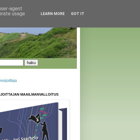
 user-agent
nerate usage
LEARN MORE
GOT IT
sijoittaja
IJOITTAJAN MAAILMANVALLOITUS