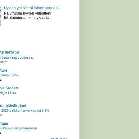
Hyvien yhtiöitteni toinen kvartaali
Päivityksiä hyvien yhtiöitteni
liiketoiminnan kehityksestä.
AKENTAJA
si tilauskirjat vuodessa
sitten
cture
o Camp Kotok
en
ble Stocks
ight Links
n
tuspäiväkirjani
 2026 salkkuni arvo kasvoi 3.3%
en
ttaja
-kuukausisijoittamiseen
n
Näytä kaikki