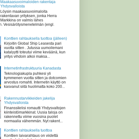
Maakaasuvoimaloiden rakentaja
Yhdysvalloista
Löysin maakaasuvoimaloita
rakentavan yrityksen, jonka Herra
Markkina on valmis lähes
n. Vesisärötysmenetelmän (engl.
Konttien rahtauksella tuottoa (jälleen)
Kirjoitin Global Ship Leasesta pari
vuotta sitten . Jutussa uumoilemani
katalyytti toteutui viime keväänä, kun
yritys vihdoin alkoi maksa...
Internetinfrastruktuuria Kanadasta
Teknologiakupla puhkesi yli
kymmenen vuotta sitten ja dotcomien
arvostus romahti. Internetin käyttö on
kasvanut siitä huolimatta koko 200...
Rakennustarvikkeiden jakelija
Yhdysvalloista
Finanssikriisi romautti Yhdysvaltojen
kiinteistömarkkinat. Uusia taloja on
rakennettu viime vuosina puolet
normaalia vähemmän. Nyt rakent...
Konttien rahtauksella tuottoa
Konttien laivarahtaus on viidettä