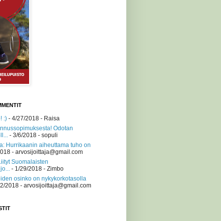
MMENTIT
 :)
- 4/27/2018
- Raisa
nnussopimuksesta! Odotan
l...
- 3/6/2018
- sopuli
a: Hurrikaanin aiheuttama tuho on
2018
- arvosijoittaja@gmail.com
Liityt Suomalaisten
jo...
- 1/29/2018
- Zimbo
iden osinko on nykykorkotasolla
/2/2018
- arvosijoittaja@gmail.com
STIT