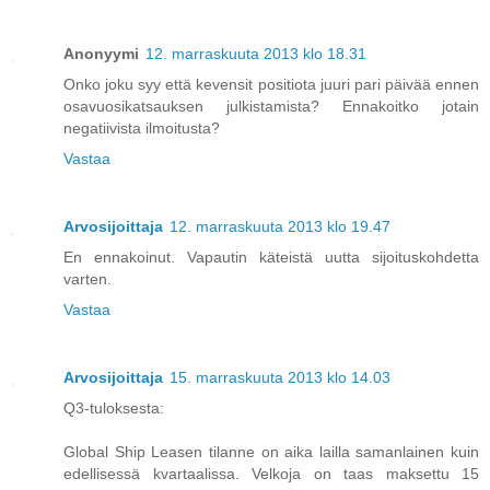
Anonyymi
12. marraskuuta 2013 klo 18.31
Onko joku syy että kevensit positiota juuri pari päivää ennen
osavuosikatsauksen julkistamista? Ennakoitko jotain
negatiivista ilmoitusta?
Vastaa
Arvosijoittaja
12. marraskuuta 2013 klo 19.47
En ennakoinut. Vapautin käteistä uutta sijoituskohdetta
varten.
Vastaa
Arvosijoittaja
15. marraskuuta 2013 klo 14.03
Q3-tuloksesta:
Global Ship Leasen tilanne on aika lailla samanlainen kuin
edellisessä kvartaalissa. Velkoja on taas maksettu 15