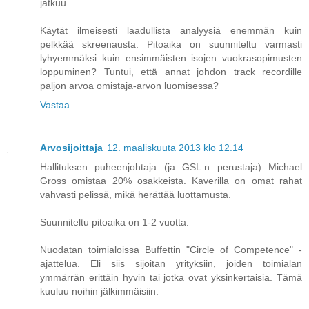
jatkuu.
Käytät ilmeisesti laadullista analyysiä enemmän kuin
pelkkää skreenausta. Pitoaika on suunniteltu varmasti
lyhyemmäksi kuin ensimmäisten isojen vuokrasopimusten
loppuminen? Tuntui, että annat johdon track recordille
paljon arvoa omistaja-arvon luomisessa?
Vastaa
Arvosijoittaja
12. maaliskuuta 2013 klo 12.14
Hallituksen puheenjohtaja (ja GSL:n perustaja) Michael
Gross omistaa 20% osakkeista. Kaverilla on omat rahat
vahvasti pelissä, mikä herättää luottamusta.
Suunniteltu pitoaika on 1-2 vuotta.
Nuodatan toimialoissa Buffettin "Circle of Competence" -
ajattelua. Eli siis sijoitan yrityksiin, joiden toimialan
ymmärrän erittäin hyvin tai jotka ovat yksinkertaisia. Tämä
kuuluu noihin jälkimmäisiin.