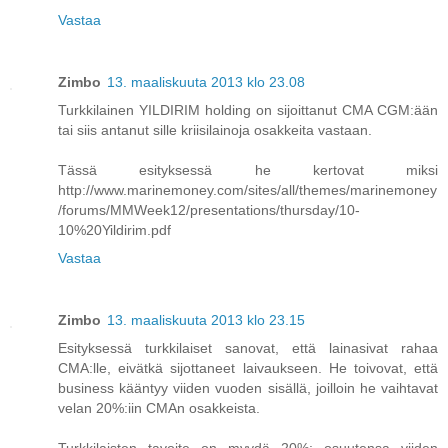
Vastaa
Zimbo
13. maaliskuuta 2013 klo 23.08
Turkkilainen YILDIRIM holding on sijoittanut CMA CGM:ään
tai siis antanut sille kriisilainoja osakkeita vastaan.
Tässä esityksessä he kertovat miksi
http://www.marinemoney.com/sites/all/themes/marinemoney
/forums/MMWeek12/presentations/thursday/10-
10%20Yildirim.pdf
Vastaa
Zimbo
13. maaliskuuta 2013 klo 23.15
Esityksessä turkkilaiset sanovat, että lainasivat rahaa
CMA:lle, eivätkä sijottaneet laivaukseen. He toivovat, että
business kääntyy viiden vuoden sisällä, joilloin he vaihtavat
velan 20%:iin CMAn osakkeista.
Turkkilaisten tavoite on myydä 20%: osuutensa viiden