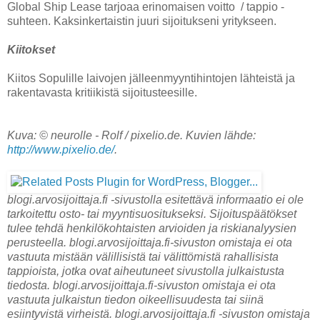
Global Ship Lease tarjoaa erinomaisen voitto / tappio -
suhteen. Kaksinkertaistin juuri sijoitukseni yritykseen.
Kiitokset
Kiitos Sopulille laivojen jälleenmyyntihintojen lähteistä ja
rakentavasta kritiikistä sijoitusteesille.
Kuva: © neurolle - Rolf / pixelio.de. Kuvien lähde:
http://www.pixelio.de/
.
blogi.arvosijoittaja.fi -sivustolla esitettävä informaatio ei ole
tarkoitettu osto- tai myyntisuositukseksi. Sijoituspäätökset
tulee tehdä henkilökohtaisten arvioiden ja riskianalyysien
perusteella. blogi.arvosijoittaja.fi-sivuston omistaja ei ota
vastuuta mistään välillisistä tai välittömistä rahallisista
tappioista, jotka ovat aiheutuneet sivustolla julkaistusta
tiedosta. blogi.arvosijoittaja.fi-sivuston omistaja ei ota
vastuuta julkaistun tiedon oikeellisuudesta tai siinä
esiintyvistä virheistä. blogi.arvosijoittaja.fi -sivuston omistaja