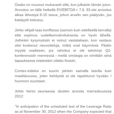
Osake on noussut mukavasti siitä, kun julkaisin tämän jutun.
Arvostus on tällä hetkellä EV/EBITDA = 7,6. Eli siis arvostus
alkaa lähestyä 8-10 tasoa, johon arvelin sen päätyvän, jos
katalyytti toteutuu.
Johto vihjaili taas konffassa (samoin kuin edellisellä kerralla)
että sopimus uudelleenrahoituksesta on hyvin lähellä.
Joihinkin kysymyksiin ei voinut vastatakaan, kun vastaus
olisi koskenut neuvotteluja, mitkä ovat käynnissä. Päätin
myydä osakkeen, jos rahoitus ei ole selvinnyt Q2-
konferenssiin mennessä - meitä omistajia on nimittäin siinä
tapauksessa mielestäni viilattu linssiin.
Contex-indeksi on suurin piirtein samalla tasolla kuin
maaliskuussa, joten kehitystä ei ole tapahtunut hyvään /
huonoon suuntaan.
Johto kertoi seuraavaa alusten arvosta marraskuusssa
2012:
"In anticipation of the scheduled test of the Leverage Ratio
as at November 30, 2012 when the Company expected that