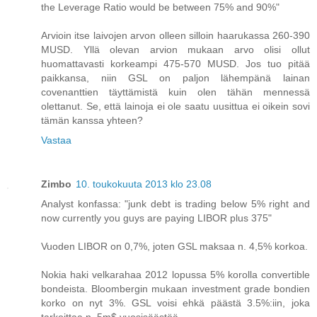
the Leverage Ratio would be between 75% and 90%"
Arvioin itse laivojen arvon olleen silloin haarukassa 260-390
MUSD. Yllä olevan arvion mukaan arvo olisi ollut
huomattavasti korkeampi 475-570 MUSD. Jos tuo pitää
paikkansa, niin GSL on paljon lähempänä lainan
covenanttien täyttämistä kuin olen tähän mennessä
olettanut. Se, että lainoja ei ole saatu uusittua ei oikein sovi
tämän kanssa yhteen?
Vastaa
Zimbo
10. toukokuuta 2013 klo 23.08
Analyst konfassa: "junk debt is trading below 5% right and
now currently you guys are paying LIBOR plus 375"
Vuoden LIBOR on 0,7%, joten GSL maksaa n. 4,5% korkoa.
Nokia haki velkarahaa 2012 lopussa 5% korolla convertible
bondeista. Bloombergin mukaan investment grade bondien
korko on nyt 3%. GSL voisi ehkä päästä 3.5%:iin, joka
tarkoittaa n. 5m$ vuosisäästöä.