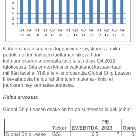
Kahden laivan sopimus loppui viime syyskuussa, mikä
pudotti noiden laivojen tuottaman liikevaihdon
kolmannekseen aiemmalta tasolta ja näkyy Q4 2012
tuloksessa. Sitä ennen kriisi ei vaikuttanut kassavirtaan
millään tavalla. Yhä alle viisi prosenttia Global Ship Leasen
liikevaihdosta heiluu rahtihintojen mukana - kriisi ei
juurikaan näy kannattavuudessa.
Halpa arvostus
Global Ship Leasen osake on halpa suhteessa kilpailijoihin:
P/E
Ticker
EV/EBITDA
2013
Osin
Global Ship Lease
GSL
6,5
7
0