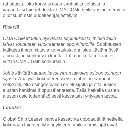
rahoitusta, joka korvaisi osan vanhoista veloista ja
vapauttaisi lainaehdoista. CMA CGMn heikkous on aiemmin
ollut suuri este uudelleenjärjestelylle.
Riskejä
CMA CGM irtautuu nykyisistä sopimuksista, minkä takia
laivat joudutaan vuokraamaan spot-hinnoilla.
Sopimusten
katkaisu ilman mittavia korvauksia onnistuu käytännössä
ainoastaan konkurssin kautta. Tällä hetkellä mikään ei
viittaa CMA CGMn konkurssiin.
Johto käyttää vapaan kassavirran laivojen ostoon osingon
sijasta
. Analyytikkokonferensseissa johto on sanonut
selkeästi, että osingonmaksu on etusijalla ja että uusien
alusten hankinta riippuu tilanteesta. Tällä hetkellä uusien
alusten osto todennäköisesti kasvattaisi yrityksen arvoa.
Lopuksi
Global Ship Leasen vahva kassavirta uppoaa tällä hetkellä
kokonaan lainojen lyhennykseen. Vaikka omistajat eivät