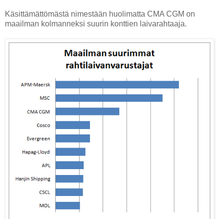
Käsittämättömästä nimestään huolimatta CMA CGM on
maailman kolmanneksi suurin konttien laivarahtaaja.