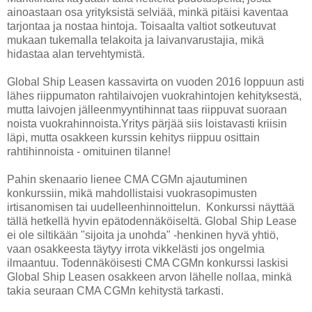
ainoastaan osa yrityksistä selviää, minkä pitäisi kaventaa
tarjontaa ja nostaa hintoja. Toisaalta valtiot sotkeutuvat
mukaan tukemalla telakoita ja laivanvarustajia, mikä
hidastaa alan tervehtymistä.
Global Ship Leasen kassavirta on vuoden 2016 loppuun asti
lähes riippumaton rahtilaivojen vuokrahintojen kehityksestä,
mutta laivojen jälleenmyyntihinnat taas riippuvat suoraan
noista vuokrahinnoista.Yritys pärjää siis loistavasti kriisin
läpi, mutta osakkeen kurssin kehitys riippuu osittain
rahtihinnoista - omituinen tilanne!
Pahin skenaario lienee CMA CGMn ajautuminen
konkurssiin, mikä mahdollistaisi vuokrasopimusten
irtisanomisen tai uudelleenhinnoittelun. Konkurssi näyttää
tällä hetkellä hyvin epätodennäköiseltä. Global Ship Lease
ei ole siltikään "sijoita ja unohda" -henkinen hyvä yhtiö,
vaan osakkeesta täytyy irrota vikkelästi jos ongelmia
ilmaantuu. Todennäköisesti CMA CGMn konkurssi laskisi
Global Ship Leasen osakkeen arvon lähelle nollaa, minkä
takia seuraan CMA CGMn kehitystä tarkasti.