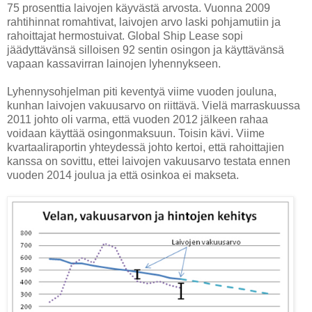
75 prosenttia laivojen käyvästä arvosta. Vuonna 2009
rahtihinnat romahtivat, laivojen arvo laski pohjamutiin ja
rahoittajat hermostuivat. Global Ship Lease sopi
jäädyttävänsä silloisen 92 sentin osingon ja käyttävänsä
vapaan kassavirran lainojen lyhennykseen.
Lyhennysohjelman piti keventyä viime vuoden jouluna,
kunhan laivojen vakuusarvo on riittävä. Vielä marraskuussa
2011 johto oli varma, että vuoden 2012 jälkeen rahaa
voidaan käyttää osingonmaksuun. Toisin kävi. Viime
kvartaaliraportin yhteydessä johto kertoi, että rahoittajien
kanssa on sovittu, ettei laivojen vakuusarvo testata ennen
vuoden 2014 joulua ja että osinkoa ei makseta.