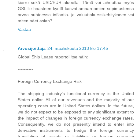
kierre sekä USD/EUR alueella. Tämä voi aiheuttaa myös
GSL:lle haasteen kyetä kasvattamaan omien sopimustensa
arvoa suhteessa inflaatio- ja valuuttakurssikehitykseen vai
miten näet asian?
Vastaa
Arvosijoittaja
24. maaliskuuta 2013 klo 17.45
Global Ship Lease raportoi itse näin:
----------
Foreign Currency Exchange Risk
The shipping industry’s functional currency is the United
States dollar. All of our revenues and the majority of our
operating costs are in United States dollars. In the future,
we do not expect to be exposed to any significant extent to
the impact of changes in foreign currency exchange rates.
Consequently, we do not presently intend to enter into
derivative instruments to hedge the foreign currency
translation of assets or liabilities or foreign currency