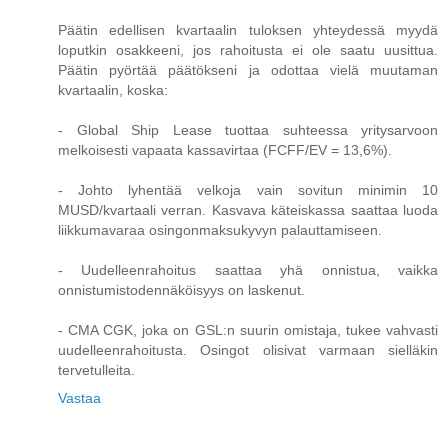
Päätin edellisen kvartaalin tuloksen yhteydessä myydä
loputkin osakkeeni, jos rahoitusta ei ole saatu uusittua.
Päätin pyörtää päätökseni ja odottaa vielä muutaman
kvartaalin, koska:
- Global Ship Lease tuottaa suhteessa yritysarvoon
melkoisesti vapaata kassavirtaa (FCFF/EV = 13,6%).
- Johto lyhentää velkoja vain sovitun minimin 10
MUSD/kvartaali verran. Kasvava käteiskassa saattaa luoda
liikkumavaraa osingonmaksukyvyn palauttamiseen.
- Uudelleenrahoitus saattaa yhä onnistua, vaikka
onnistumistodennäköisyys on laskenut.
- CMA CGK, joka on GSL:n suurin omistaja, tukee vahvasti
uudelleenrahoitusta. Osingot olisivat varmaan sielläkin
tervetulleita.
Vastaa