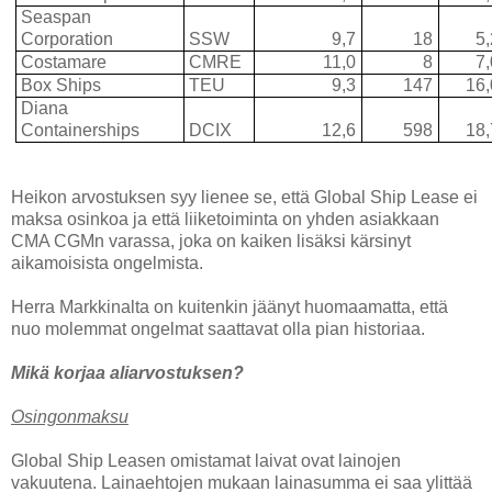
Seaspan
Corporation
SSW
9,7
18
5
Costamare
CMRE
11,0
8
7
Box Ships
TEU
9,3
147
16
Diana
Containerships
DCIX
12,6
598
18
Heikon arvostuksen syy lienee se, että Global Ship Lease ei
maksa osinkoa ja että liiketoiminta on yhden asiakkaan
CMA CGMn varassa, joka on kaiken lisäksi kärsinyt
aikamoisista ongelmista.
Herra Markkinalta on kuitenkin jäänyt huomaamatta, että
nuo molemmat ongelmat saattavat olla pian historiaa.
Mikä korjaa aliarvostuksen?
Osingonmaksu
Global Ship Leasen omistamat laivat ovat lainojen
vakuutena. Lainaehtojen mukaan lainasumma ei saa ylittää