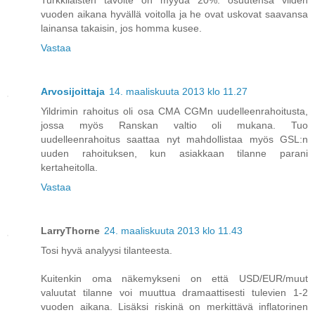
vuoden aikana hyvällä voitolla ja he ovat uskovat saavansa
lainansa takaisin, jos homma kusee.
Vastaa
Arvosijoittaja
14. maaliskuuta 2013 klo 11.27
Yildrimin rahoitus oli osa CMA CGMn uudelleenrahoitusta,
jossa myös Ranskan valtio oli mukana. Tuo
uudelleenrahoitus saattaa nyt mahdollistaa myös GSL:n
uuden rahoituksen, kun asiakkaan tilanne parani
kertaheitolla.
Vastaa
LarryThorne
24. maaliskuuta 2013 klo 11.43
Tosi hyvä analyysi tilanteesta.
Kuitenkin oma näkemykseni on että USD/EUR/muut
valuutat tilanne voi muuttua dramaattisesti tulevien 1-2
vuoden aikana. Lisäksi riskinä on merkittävä inflatorinen