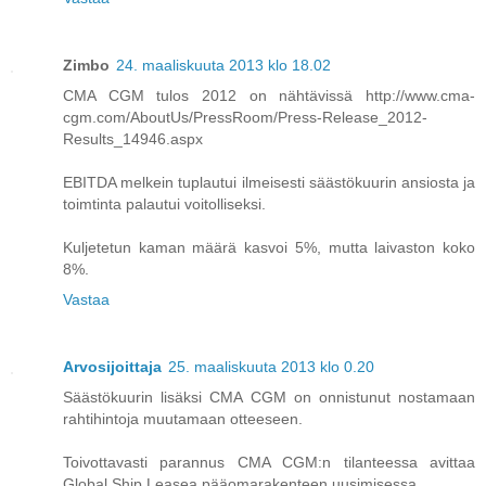
Zimbo
24. maaliskuuta 2013 klo 18.02
CMA CGM tulos 2012 on nähtävissä http://www.cma-
cgm.com/AboutUs/PressRoom/Press-Release_2012-
Results_14946.aspx
EBITDA melkein tuplautui ilmeisesti säästökuurin ansiosta ja
toimtinta palautui voitolliseksi.
Kuljetetun kaman määrä kasvoi 5%, mutta laivaston koko
8%.
Vastaa
Arvosijoittaja
25. maaliskuuta 2013 klo 0.20
Säästökuurin lisäksi CMA CGM on onnistunut nostamaan
rahtihintoja muutamaan otteeseen.
Toivottavasti parannus CMA CGM:n tilanteessa avittaa
Global Ship Leasea pääomarakenteen uusimisessa.