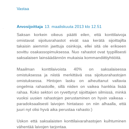
Vastaa
Arvosijoittaja
13. maaliskuuta 2013 klo 12.51
Saksan korkein oikeus päätti eilen, että konttilaivoja
omistavat sijoitusrahastot eivät saa kerätä sijoittajilta
takaisin aiemmin jaettuja osinkoja, ellei sitä ole erikseen
sovittu osakassopimuksessa. Nuo rahastot ovat tyypillisesti
saksalaisen lainsäädännön mukaisia kommandiittiyhtiöitä.
Maailman konttilaivoista 40% on saksalaisessa
omistuksessa ja niistä merkittävä osa sijoitusrahastojen
omistuksessa. Hintojen lasku on aiheuttanut valtavia
ongelmia rahastoille, sillä niiden on vaikea hankkia lisää
rahaa. Koko sektori on ryvettynyt sijoittajien silmissä, minkä
vuoksi uusien rahastojen perustaminen on hyvin vaikeaa -
paradoksaalisesti laivojen hintataso on niin alhaalla, että
juuri nyt olisi hyvä aika perustaa rahasto:)
Uskon että saksalaisten konttilaivarahastojen kuihtuminen
vähentää laivojen tarjontaa.