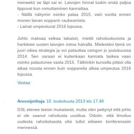
meneekö se läpi vai ei. Laivojen hinnat tuskin enää paljoa
tippuvat kun romuttaminen kannattaa.
- Näillä näkymin osinko palaa 2015, vain vuotta ennen
monen laivan sopparin raukeamista.
- Lainat umpeutuvat 2016 lopussa.
Johto maksaa velkaa takaisin, miettii rahoituskuviota ja
harkitsee uusien laivojen ostoa halvalla. Mielestäni tämä on
juuri oikea strategia ja voi palauttaa osingon jo joulukuussa
2014. Sen varaan ei kuitenkaan kannata laskea vaan
osinko palautunee vasta 2015. Tällöinkin kurssilla pitäisi olla
aikaa nousta ennen kuin soppareita alkaa umpeutua 2016
lopussa.
Vastaa
Arvosijoittaja
10. toukokuuta 2013 klo 17.48
GSL etenee teesin mukaisesti, mutta olen pettynyt että johto
ei ole saanut rahoitusta uusittua. Odotin, että ilmoitus
uudesta rahoituksesta olisi tullut eiliseen konferenssiin
mennessä.