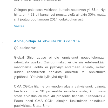
Osingon palatessa veikkaan kurssin nousevan yli 6$:n. Nyt
hinta on 4,6$ eli kurssi voi nousta vielä ainakin 30%, mutta
sitä joutuu odottamaan 2014 joulukuuhun asti.
Vastaa
Arvosijoittaja
14. elokuuta 2013 klo 19.14
Q2-tuloksesta:
Global Ship Lease ei ole onnistunut neuvottelemaan
rahoitusta uusiksi. Osingonmaksu ei ole siis edelleenkään
mahdollista. Johto ei pystynyt antamaan arviota, milloin
uuden rahoituksen hankinta onnistuu tai onnistuuko
ylipäänsä. Yrittävät kyllä yhä täysillä.
CMA CGK:n tilanne on vuoden alusta vahvistunut. Lainoja
treidataan noin 90 prosentilla nimellisarvosta, kun vuosi
sitten arvostus oli vain 40 prosentin tienoilla. Standards &
Poors nosti CMA CGK: lainojen luokituksen heinäkuun
puolivälissä B-:sta B:hen.