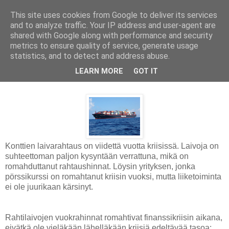
This site uses cookies from Google to deliver its services
and to analyze traffic. Your IP address and user-agent are
shared with Google along with performance and security
metrics to ensure quality of service, generate usage
statistics, and to detect and address abuse.
maanantai 11. maaliskuuta 2013
LEARN MORE
GOT IT
Konttien rahtauksella tuottoa
Konttien laivarahtaus on viidettä vuotta kriisissä. Laivoja on
suhteettoman paljon kysyntään verrattuna, mikä on
romahduttanut rahtaushinnat. Löysin yrityksen, jonka
pörssikurssi on romahtanut kriisin vuoksi, mutta liiketoiminta
ei ole juurikaan kärsinyt.
Rahtilaivojen vuokrahinnat romahtivat finanssikriisin aikana,
eivätkä ole vieläkään lähelläkään kriisiä edeltävää tasoa: