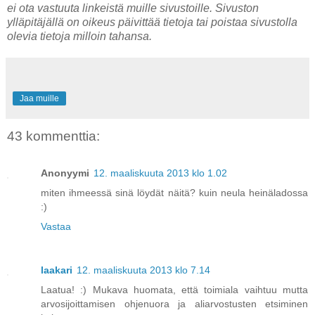
ei ota vastuuta linkeistä muille sivustoille. Sivuston
ylläpitäjällä on oikeus päivittää tietoja tai poistaa sivustolla
olevia tietoja milloin tahansa.
Jaa muille
43 kommenttia:
Anonyymi
12. maaliskuuta 2013 klo 1.02
miten ihmeessä sinä löydät näitä? kuin neula heinäladossa
:)
Vastaa
laakari
12. maaliskuuta 2013 klo 7.14
Laatua! :) Mukava huomata, että toimiala vaihtuu mutta
arvosijoittamisen ohjenuora ja aliarvostusten etsiminen