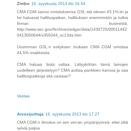
Zimbo
16. syyskuuta 2013 klo 16.54
CMA CGM sanoo omistuksensa GSL:stä oleven 43.1%:iin ja
he haluavat hallituspaikan, hallituksen enemmistön ja tutkia
firman businestä.
http://www.sec.gov/Archives/edgar/data/1430725/00011442
0413050644/v355044_sc13da.htm
Uusimman GSL:n esityksen mukaan CMA CGM omistaa
44,5% osakkeista.
CMA haluaa lisää valtaa. Liittyyköhän tämä lainojen
uudelleen järjestelyyn? CMA auttaa pankkien kanssa ja saa
hallituspaikkoja sitä vastaan?
Vastaa
Arvosijoittaja
16. syyskuuta 2013 klo 17.27
CMA CGM:n ilmoitus on sen verran ympäripyöreä, ettei siitä
selviä paljoa.