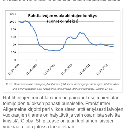
Kuva. Hampurin laivanvälittäjien yhdistyksen (Saksaksi Vereinigung Hamburger Schiffsmakler
und Schiffsagenten e.V.) julkaisema rahtilaivojen vuokrahintaindeksi. Lähde: VHSS.
Rahtihintojen romahtaminen on painanut useimpien alan
toimijoiden tuloksen pahasti punaiselle. Frankfurther
Allgemeine kirjoitti pari viikoa sitten, että erityisesti laivojen
vuokraajien tilanne on hälyttävä ja vain osa niistä selviää
kriisistä. Global Ship Lease on juuri tuollainen laivojen
vuokraaja, jota jutussa tarkoitetaan.