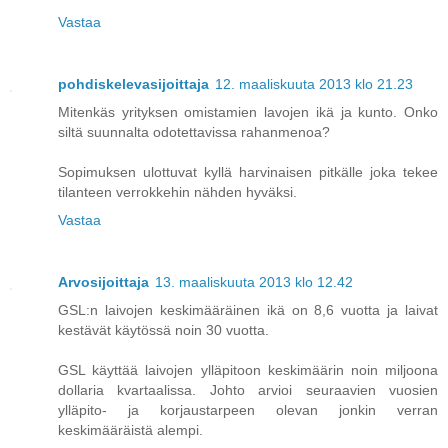
Vastaa
pohdiskelevasijoittaja
12. maaliskuuta 2013 klo 21.23
Mitenkäs yrityksen omistamien lavojen ikä ja kunto. Onko
siltä suunnalta odotettavissa rahanmenoa?
Sopimuksen ulottuvat kyllä harvinaisen pitkälle joka tekee
tilanteen verrokkehin nähden hyväksi.
Vastaa
Arvosijoittaja
13. maaliskuuta 2013 klo 12.42
GSL:n laivojen keskimääräinen ikä on 8,6 vuotta ja laivat
kestävät käytössä noin 30 vuotta.
GSL käyttää laivojen ylläpitoon keskimäärin noin miljoona
dollaria kvartaalissa. Johto arvioi seuraavien vuosien
ylläpito- ja korjaustarpeen olevan jonkin verran
keskimääräistä alempi.