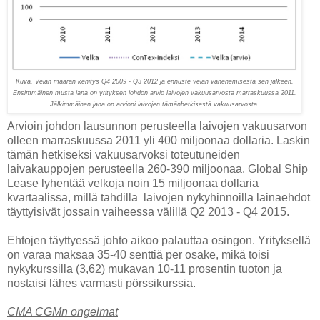
Kuva. Velan määrän kehitys Q4 2009 - Q3 2012 ja ennuste velan vähenemisestä sen jälkeen.
Ensimmäinen musta jana on yrityksen johdon arvio laivojen vakuusarvosta marraskuussa 2011.
Jälkimmäinen jana on arvioni laivojen tämänhetkisestä vakuusarvosta.
Arvioin johdon lausunnon perusteella laivojen vakuusarvon
olleen marraskuussa 2011 yli 400 miljoonaa dollaria. Laskin
tämän hetkiseksi vakuusarvoksi toteutuneiden
laivakauppojen perusteella 260-390 miljoonaa. Global Ship
Lease lyhentää velkoja noin 15 miljoonaa dollaria
kvartaalissa, millä tahdilla laivojen nykyhinnoilla lainaehdot
täyttyisivät jossain vaiheessa välillä Q2 2013 - Q4 2015.
Ehtojen täyttyessä johto aikoo palauttaa osingon. Yrityksellä
on varaa maksaa 35-40 senttiä per osake, mikä toisi
nykykurssilla (3,62) mukavan 10-11 prosentin tuoton ja
nostaisi lähes varmasti pörssikurssia.
CMA CGMn ongelmat