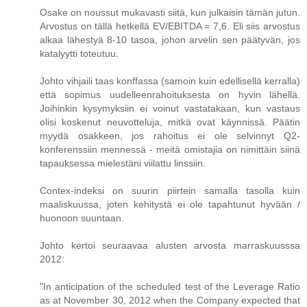
Osake on noussut mukavasti siitä, kun julkaisin tämän jutun.
Arvostus on tällä hetkellä EV/EBITDA = 7,6. Eli siis arvostus
alkaa lähestyä 8-10 tasoa, johon arvelin sen päätyvän, jos
katalyytti toteutuu.
Johto vihjaili taas konffassa (samoin kuin edellisellä kerralla)
että sopimus uudelleenrahoituksesta on hyvin lähellä.
Joihinkin kysymyksiin ei voinut vastatakaan, kun vastaus
olisi koskenut neuvotteluja, mitkä ovat käynnissä. Päätin
myydä osakkeen, jos rahoitus ei ole selvinnyt Q2-
konferenssiin mennessä - meitä omistajia on nimittäin siinä
tapauksessa mielestäni viilattu linssiin.
Contex-indeksi on suurin piirtein samalla tasolla kuin
maaliskuussa, joten kehitystä ei ole tapahtunut hyvään /
huonoon suuntaan.
Johto kertoi seuraavaa alusten arvosta marraskuusssa
2012:
"In anticipation of the scheduled test of the Leverage Ratio
as at November 30, 2012 when the Company expected that