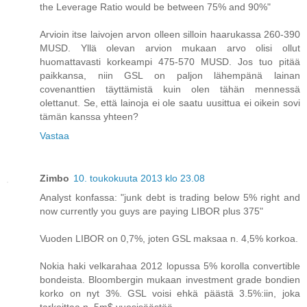
the Leverage Ratio would be between 75% and 90%"
Arvioin itse laivojen arvon olleen silloin haarukassa 260-390
MUSD. Yllä olevan arvion mukaan arvo olisi ollut
huomattavasti korkeampi 475-570 MUSD. Jos tuo pitää
paikkansa, niin GSL on paljon lähempänä lainan
covenanttien täyttämistä kuin olen tähän mennessä
olettanut. Se, että lainoja ei ole saatu uusittua ei oikein sovi
tämän kanssa yhteen?
Vastaa
Zimbo
10. toukokuuta 2013 klo 23.08
Analyst konfassa: "junk debt is trading below 5% right and
now currently you guys are paying LIBOR plus 375"
Vuoden LIBOR on 0,7%, joten GSL maksaa n. 4,5% korkoa.
Nokia haki velkarahaa 2012 lopussa 5% korolla convertible
bondeista. Bloombergin mukaan investment grade bondien
korko on nyt 3%. GSL voisi ehkä päästä 3.5%:iin, joka
tarkoittaa n. 5m$ vuosisäästöä.