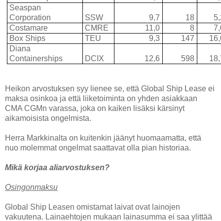
Seaspan
Corporation
SSW
9,7
18
5
Costamare
CMRE
11,0
8
7
Box Ships
TEU
9,3
147
16
Diana
Containerships
DCIX
12,6
598
18
Heikon arvostuksen syy lienee se, että Global Ship Lease ei
maksa osinkoa ja että liiketoiminta on yhden asiakkaan
CMA CGMn varassa, joka on kaiken lisäksi kärsinyt
aikamoisista ongelmista.
Herra Markkinalta on kuitenkin jäänyt huomaamatta, että
nuo molemmat ongelmat saattavat olla pian historiaa.
Mikä korjaa aliarvostuksen?
Osingonmaksu
Global Ship Leasen omistamat laivat ovat lainojen
vakuutena. Lainaehtojen mukaan lainasumma ei saa ylittää