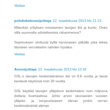
Vastaa
pohdiskelevasijoittaja
12. maaliskuuta 2013 klo 21.23
Mitenkäs yrityksen omistamien lavojen ikä ja kunto. Onko
siltä suunnalta odotettavissa rahanmenoa?
Sopimuksen ulottuvat kyllä harvinaisen pitkälle joka tekee
tilanteen verrokkehin nähden hyväksi.
Vastaa
Arvosijoittaja
13. maaliskuuta 2013 klo 12.42
GSL:n laivojen keskimääräinen ikä on 8,6 vuotta ja laivat
kestävät käytössä noin 30 vuotta.
GSL käyttää laivojen ylläpitoon keskimäärin noin miljoona
dollaria kvartaalissa. Johto arvioi seuraavien vuosien
ylläpito- ja korjaustarpeen olevan jonkin verran
keskimääräistä alempi.