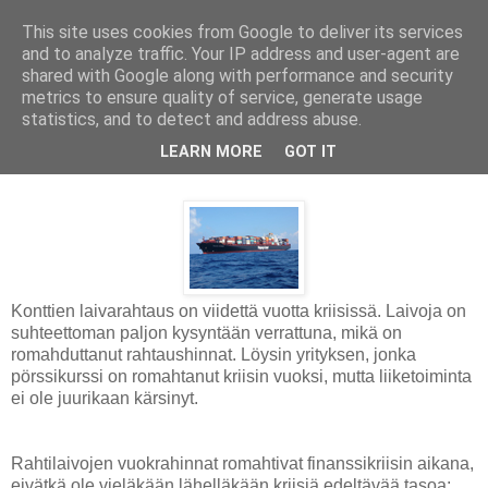
This site uses cookies from Google to deliver its services
and to analyze traffic. Your IP address and user-agent are
shared with Google along with performance and security
metrics to ensure quality of service, generate usage
statistics, and to detect and address abuse.
maanantai 11. maaliskuuta 2013
LEARN MORE
GOT IT
Konttien rahtauksella tuottoa
Konttien laivarahtaus on viidettä vuotta kriisissä. Laivoja on
suhteettoman paljon kysyntään verrattuna, mikä on
romahduttanut rahtaushinnat. Löysin yrityksen, jonka
pörssikurssi on romahtanut kriisin vuoksi, mutta liiketoiminta
ei ole juurikaan kärsinyt.
Rahtilaivojen vuokrahinnat romahtivat finanssikriisin aikana,
eivätkä ole vieläkään lähelläkään kriisiä edeltävää tasoa: