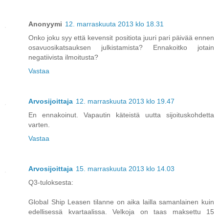
Anonyymi
12. marraskuuta 2013 klo 18.31
Onko joku syy että kevensit positiota juuri pari päivää ennen
osavuosikatsauksen julkistamista? Ennakoitko jotain
negatiivista ilmoitusta?
Vastaa
Arvosijoittaja
12. marraskuuta 2013 klo 19.47
En ennakoinut. Vapautin käteistä uutta sijoituskohdetta
varten.
Vastaa
Arvosijoittaja
15. marraskuuta 2013 klo 14.03
Q3-tuloksesta:
Global Ship Leasen tilanne on aika lailla samanlainen kuin
edellisessä kvartaalissa. Velkoja on taas maksettu 15