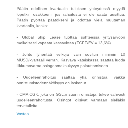
Päätin edellisen kvartaalin tuloksen yhteydessä myydä
loputkin osakkeeni, jos rahoitusta ei ole saatu uusittua.
Päätin pyörtää päätökseni ja odottaa vielä muutaman
kvartaalin, koska:
- Global Ship Lease tuottaa suhteessa yritysarvoon
melkoisesti vapaata kassavirtaa (FCFF/EV = 13,6%).
- Johto lyhentää velkoja vain sovitun minimin 10
MUSD/kvartaali verran. Kasvava käteiskassa saattaa luoda
liikkumavaraa osingonmaksukyvyn palauttamiseen.
- Uudelleenrahoitus saattaa yhä onnistua, vaikka
onnistumistodennäköisyys on laskenut.
- CMA CGK, joka on GSL:n suurin omistaja, tukee vahvasti
uudelleenrahoitusta. Osingot olisivat varmaan sielläkin
tervetulleita.
Vastaa