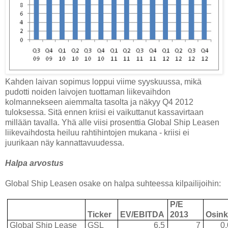
Kahden laivan sopimus loppui viime syyskuussa, mikä
pudotti noiden laivojen tuottaman liikevaihdon
kolmannekseen aiemmalta tasolta ja näkyy Q4 2012
tuloksessa. Sitä ennen kriisi ei vaikuttanut kassavirtaan
millään tavalla. Yhä alle viisi prosenttia Global Ship Leasen
liikevaihdosta heiluu rahtihintojen mukana - kriisi ei
juurikaan näy kannattavuudessa.
Halpa arvostus
Global Ship Leasen osake on halpa suhteessa kilpailijoihin:
P/E
Ticker
EV/EBITDA
2013
Osin
Global Ship Lease
GSL
6,5
7
0