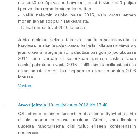
meneekö se läpi vai ei. Laivojen hinnat tuskin enää paljoa
tippuvat kun romuttaminen kannattaa.
- Näillä näkymin osinko palaa 2015, vain vuotta ennen
monen laivan sopparin raukeamista.
- Lainat umpeutuvat 2016 lopussa.
Johto maksaa velkaa takaisin, miettii rahoituskuviota ja
harkitsee uusien laivojen ostoa halvalla. Mielestäni tämä on
juuri oikea strategia ja voi palauttaa osingon jo joulukuussa
2014. Sen varaan ei kuitenkaan kannata laskea vaan
osinko palautunee vasta 2015. Tällöinkin kurssilla pitäisi olla
aikaa nousta ennen kuin soppareita alkaa umpeutua 2016
lopussa.
Vastaa
Arvosijoittaja
10. toukokuuta 2013 klo 17.48
GSL etenee teesin mukaisesti, mutta olen pettynyt että johto
ei ole saanut rahoitusta uusittua. Odotin, että ilmoitus
uudesta rahoituksesta olisi tullut eiliseen konferenssiin
mennessä.