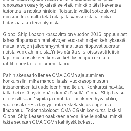
ainoastaan osa yrityksistä selviää, minkä pitäisi kaventaa
tarjontaa ja nostaa hintoja. Toisaalta valtiot sotkeutuvat
mukaan tukemalla telakoita ja laivanvarustajia, mikä
hidastaa alan tervehtymistä.
Global Ship Leasen kassavirta on vuoden 2016 loppuun asti
lähes riippumaton rahtilaivojen vuokrahintojen kehityksestä,
mutta laivojen jälleenmyyntihinnat taas riippuvat suoraan
noista vuokrahinnoista.Yritys pärjää siis loistavasti kriisin
läpi, mutta osakkeen kurssin kehitys riippuu osittain
rahtihinnoista - omituinen tilanne!
Pahin skenaario lienee CMA CGMn ajautuminen
konkurssiin, mikä mahdollistaisi vuokrasopimusten
irtisanomisen tai uudelleenhinnoittelun. Konkurssi näyttää
tällä hetkellä hyvin epätodennäköiseltä. Global Ship Lease
ei ole siltikään "sijoita ja unohda" -henkinen hyvä yhtiö,
vaan osakkeesta täytyy irrota vikkelästi jos ongelmia
ilmaantuu. Todennäköisesti CMA CGMn konkurssi laskisi
Global Ship Leasen osakkeen arvon lähelle nollaa, minkä
takia seuraan CMA CGMn kehitystä tarkasti.