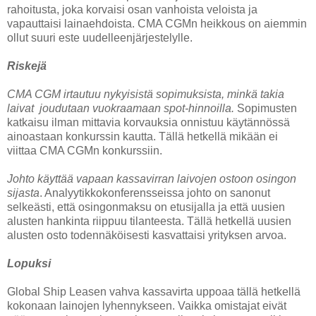
rahoitusta, joka korvaisi osan vanhoista veloista ja
vapauttaisi lainaehdoista. CMA CGMn heikkous on aiemmin
ollut suuri este uudelleenjärjestelylle.
Riskejä
CMA CGM irtautuu nykyisistä sopimuksista, minkä takia
laivat joudutaan vuokraamaan spot-hinnoilla.
Sopimusten
katkaisu ilman mittavia korvauksia onnistuu käytännössä
ainoastaan konkurssin kautta. Tällä hetkellä mikään ei
viittaa CMA CGMn konkurssiin.
Johto käyttää vapaan kassavirran laivojen ostoon osingon
sijasta
. Analyytikkokonferensseissa johto on sanonut
selkeästi, että osingonmaksu on etusijalla ja että uusien
alusten hankinta riippuu tilanteesta. Tällä hetkellä uusien
alusten osto todennäköisesti kasvattaisi yrityksen arvoa.
Lopuksi
Global Ship Leasen vahva kassavirta uppoaa tällä hetkellä
kokonaan lainojen lyhennykseen. Vaikka omistajat eivät