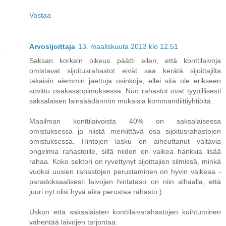
Vastaa
Arvosijoittaja
13. maaliskuuta 2013 klo 12.51
Saksan korkein oikeus päätti eilen, että konttilaivoja
omistavat sijoitusrahastot eivät saa kerätä sijoittajilta
takaisin aiemmin jaettuja osinkoja, ellei sitä ole erikseen
sovittu osakassopimuksessa. Nuo rahastot ovat tyypillisesti
saksalaisen lainsäädännön mukaisia kommandiittiyhtiöitä.
Maailman konttilaivoista 40% on saksalaisessa
omistuksessa ja niistä merkittävä osa sijoitusrahastojen
omistuksessa. Hintojen lasku on aiheuttanut valtavia
ongelmia rahastoille, sillä niiden on vaikea hankkia lisää
rahaa. Koko sektori on ryvettynyt sijoittajien silmissä, minkä
vuoksi uusien rahastojen perustaminen on hyvin vaikeaa -
paradoksaalisesti laivojen hintataso on niin alhaalla, että
juuri nyt olisi hyvä aika perustaa rahasto:)
Uskon että saksalaisten konttilaivarahastojen kuihtuminen
vähentää laivojen tarjontaa.