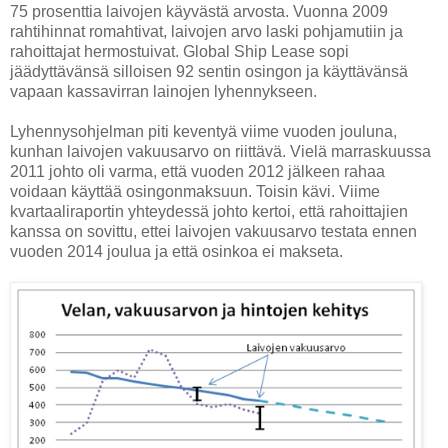
75 prosenttia laivojen käyvästä arvosta. Vuonna 2009
rahtihinnat romahtivat, laivojen arvo laski pohjamutiin ja
rahoittajat hermostuivat. Global Ship Lease sopi
jäädyttävänsä silloisen 92 sentin osingon ja käyttävänsä
vapaan kassavirran lainojen lyhennykseen.
Lyhennysohjelman piti keventyä viime vuoden jouluna,
kunhan laivojen vakuusarvo on riittävä. Vielä marraskuussa
2011 johto oli varma, että vuoden 2012 jälkeen rahaa
voidaan käyttää osingonmaksuun. Toisin kävi. Viime
kvartaaliraportin yhteydessä johto kertoi, että rahoittajien
kanssa on sovittu, ettei laivojen vakuusarvo testata ennen
vuoden 2014 joulua ja että osinkoa ei makseta.