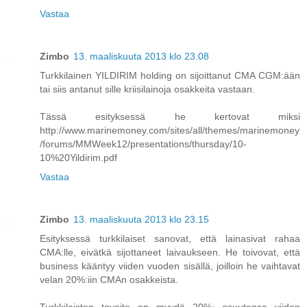
Vastaa
Zimbo
13. maaliskuuta 2013 klo 23.08
Turkkilainen YILDIRIM holding on sijoittanut CMA CGM:ään
tai siis antanut sille kriisilainoja osakkeita vastaan.
Tässä esityksessä he kertovat miksi
http://www.marinemoney.com/sites/all/themes/marinemoney
/forums/MMWeek12/presentations/thursday/10-
10%20Yildirim.pdf
Vastaa
Zimbo
13. maaliskuuta 2013 klo 23.15
Esityksessä turkkilaiset sanovat, että lainasivat rahaa
CMA:lle, eivätkä sijottaneet laivaukseen. He toivovat, että
business kääntyy viiden vuoden sisällä, joilloin he vaihtavat
velan 20%:iin CMAn osakkeista.
Turkkilaisten tavoite on myydä 20%: osuutensa viiden