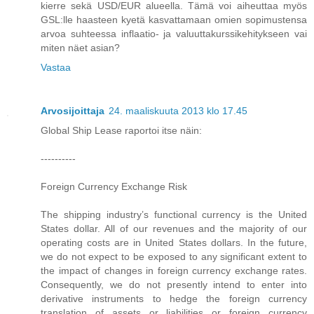
kierre sekä USD/EUR alueella. Tämä voi aiheuttaa myös
GSL:lle haasteen kyetä kasvattamaan omien sopimustensa
arvoa suhteessa inflaatio- ja valuuttakurssikehitykseen vai
miten näet asian?
Vastaa
Arvosijoittaja
24. maaliskuuta 2013 klo 17.45
Global Ship Lease raportoi itse näin:
----------
Foreign Currency Exchange Risk
The shipping industry’s functional currency is the United
States dollar. All of our revenues and the majority of our
operating costs are in United States dollars. In the future,
we do not expect to be exposed to any significant extent to
the impact of changes in foreign currency exchange rates.
Consequently, we do not presently intend to enter into
derivative instruments to hedge the foreign currency
translation of assets or liabilities or foreign currency