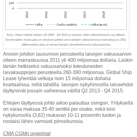
Kuva. Velan määrän kehitys Q4 2009 - Q3 2012 ja ennuste velan vähenemisestä sen jälkeen.
Ensimmäinen musta jana on yrityksen johdon arvio laivojen vakuusarvosta marraskuussa 2011.
Jälkimmäinen jana on arvioni laivojen tämänhetkisestä vakuusarvosta.
Arvioin johdon lausunnon perusteella laivojen vakuusarvon
olleen marraskuussa 2011 yli 400 miljoonaa dollaria. Laskin
tämän hetkiseksi vakuusarvoksi toteutuneiden
laivakauppojen perusteella 260-390 miljoonaa. Global Ship
Lease lyhentää velkoja noin 15 miljoonaa dollaria
kvartaalissa, millä tahdilla laivojen nykyhinnoilla lainaehdot
täyttyisivät jossain vaiheessa välillä Q2 2013 - Q4 2015.
Ehtojen täyttyessä johto aikoo palauttaa osingon. Yrityksellä
on varaa maksaa 35-40 senttiä per osake, mikä toisi
nykykurssilla (3,62) mukavan 10-11 prosentin tuoton ja
nostaisi lähes varmasti pörssikurssia.
CMA CGMn ongelmat