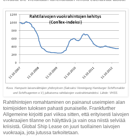
Kuva. Hampurin laivanvälittäjien yhdistyksen (Saksaksi Vereinigung Hamburger Schiffsmakler
und Schiffsagenten e.V.) julkaisema rahtilaivojen vuokrahintaindeksi. Lähde: VHSS.
Rahtihintojen romahtaminen on painanut useimpien alan
toimijoiden tuloksen pahasti punaiselle. Frankfurther
Allgemeine kirjoitti pari viikoa sitten, että erityisesti laivojen
vuokraajien tilanne on hälyttävä ja vain osa niistä selviää
kriisistä. Global Ship Lease on juuri tuollainen laivojen
vuokraaja, jota jutussa tarkoitetaan.