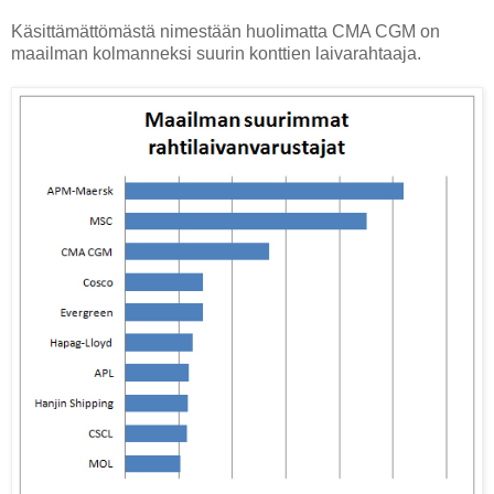
Käsittämättömästä nimestään huolimatta CMA CGM on
maailman kolmanneksi suurin konttien laivarahtaaja.