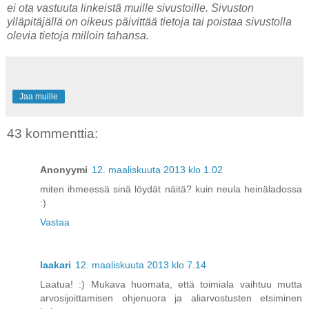
ei ota vastuuta linkeistä muille sivustoille. Sivuston
ylläpitäjällä on oikeus päivittää tietoja tai poistaa sivustolla
olevia tietoja milloin tahansa.
Jaa muille
43 kommenttia:
Anonyymi
12. maaliskuuta 2013 klo 1.02
miten ihmeessä sinä löydät näitä? kuin neula heinäladossa
:)
Vastaa
laakari
12. maaliskuuta 2013 klo 7.14
Laatua! :) Mukava huomata, että toimiala vaihtuu mutta
arvosijoittamisen ohjenuora ja aliarvostusten etsiminen