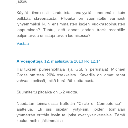
jatkuu.
Käytät ilmeisesti laadullista analyysiä enemmän kuin
pelkkää skreenausta. Pitoaika on suunniteltu varmasti
lyhyemmäksi kuin ensimmäisten isojen vuokrasopimusten
loppuminen? Tuntui, että annat johdon track recordille
paljon arvoa omistaja-arvon luomisessa?
Vastaa
Arvosijoittaja
12. maaliskuuta 2013 klo 12.14
Hallituksen puheenjohtaja (ja GSL:n perustaja) Michael
Gross omistaa 20% osakkeista. Kaverilla on omat rahat
vahvasti pelissä, mikä herättää luottamusta.
Suunniteltu pitoaika on 1-2 vuotta.
Nuodatan toimialoissa Buffettin "Circle of Competence" -
ajattelua. Eli siis sijoitan yrityksiin, joiden toimialan
ymmärrän erittäin hyvin tai jotka ovat yksinkertaisia. Tämä
kuuluu noihin jälkimmäisiin.