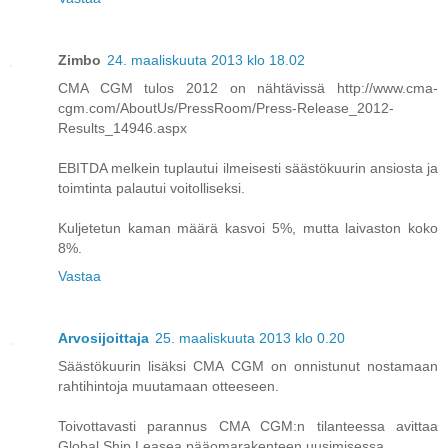
Zimbo
24. maaliskuuta 2013 klo 18.02
CMA CGM tulos 2012 on nähtävissä http://www.cma-
cgm.com/AboutUs/PressRoom/Press-Release_2012-
Results_14946.aspx
EBITDA melkein tuplautui ilmeisesti säästökuurin ansiosta ja
toimtinta palautui voitolliseksi.
Kuljetetun kaman määrä kasvoi 5%, mutta laivaston koko
8%.
Vastaa
Arvosijoittaja
25. maaliskuuta 2013 klo 0.20
Säästökuurin lisäksi CMA CGM on onnistunut nostamaan
rahtihintoja muutamaan otteeseen.
Toivottavasti parannus CMA CGM:n tilanteessa avittaa
Global Ship Leasea pääomarakenteen uusimisessa.