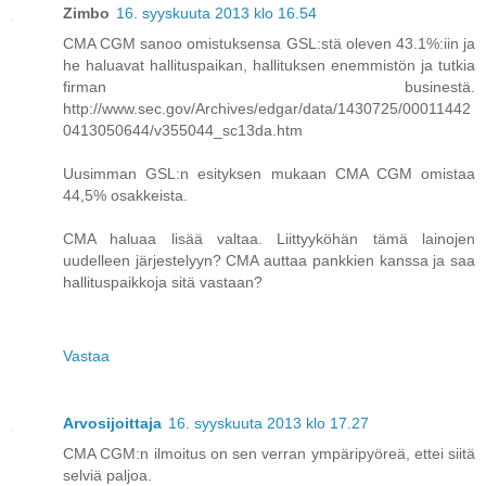
Zimbo
16. syyskuuta 2013 klo 16.54
CMA CGM sanoo omistuksensa GSL:stä oleven 43.1%:iin ja
he haluavat hallituspaikan, hallituksen enemmistön ja tutkia
firman businestä.
http://www.sec.gov/Archives/edgar/data/1430725/00011442
0413050644/v355044_sc13da.htm
Uusimman GSL:n esityksen mukaan CMA CGM omistaa
44,5% osakkeista.
CMA haluaa lisää valtaa. Liittyyköhän tämä lainojen
uudelleen järjestelyyn? CMA auttaa pankkien kanssa ja saa
hallituspaikkoja sitä vastaan?
Vastaa
Arvosijoittaja
16. syyskuuta 2013 klo 17.27
CMA CGM:n ilmoitus on sen verran ympäripyöreä, ettei siitä
selviä paljoa.