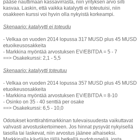
pääse nauttimaan kassavirrasta, niin yrityksen arvo silti
kasvaa. Laskin, että vaikka katalyytti ei toteutuisi, niin
osakkeen kurssi voi hyvin olla nykyistä korkeampi.
Skenaario: katalyytti ei toteudu
- Velkaa on vuoden 2014 lopussa 317 MUSD plus 45 MUSD
etuoikeusosakkeita
- Markkina myöntää arvostuksen EV/EBITDA = 5 - 7
==> Osakekurssi: 2,1 - 5,5
Skenaario: katalyytti toteutuu
- Velkaa on vuoden 2014 lopussa 357 MUSD plus 45 MUSD
etuoikeusosakkeita
- Markkina myöntää arvostuksen EV/EBITDA = 8-10
- Osinko on 35 - 40 senttiä per osake
==> Osakekurssi: 6,5 - 10,0
Odotukset konttirahtimarkkinan tulevaisuudesta vaikuttavat
vahvasti arvostuskertoimeen. Jos hinnat pysyvät nykyisellä
tasolla tai laskevat, niin arvostus jäänee alhaiseksi.
Markkinalla käydään tällä hetkellä pudotuspeliä, josta