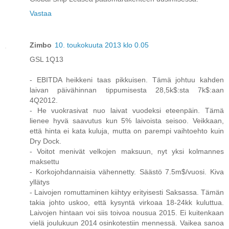
Vastaa
Zimbo
10. toukokuuta 2013 klo 0.05
GSL 1Q13
- EBITDA heikkeni taas pikkuisen. Tämä johtuu kahden
laivan päivähinnan tippumisesta 28,5k$:sta 7k$:aan
4Q2012.
- He vuokrasivat nuo laivat vuodeksi eteenpäin. Tämä
lienee hyvä saavutus kun 5% laivoista seisoo. Veikkaan,
että hinta ei kata kuluja, mutta on parempi vaihtoehto kuin
Dry Dock.
- Voitot menivät velkojen maksuun, nyt yksi kolmannes
maksettu
- Korkojohdannaisia vähennetty. Säästö 7.5m$/vuosi. Kiva
yllätys
- Laivojen romuttaminen kiihtyy erityisesti Saksassa. Tämän
takia johto uskoo, että kysyntä virkoaa 18-24kk kuluttua.
Laivojen hintaan voi siis toivoa nousua 2015. Ei kuitenkaan
vielä joulukuun 2014 osinkotestiin mennessä. Vaikea sanoa