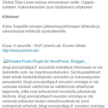
Global Ship Lease tarjoaa erinomaisen voitto / tappio -
suhteen. Kaksinkertaistin juuri sijoitukseni yritykseen.
Kiitokset
Kiitos Sopulille laivojen jälleenmyyntihintojen lähteistä ja
rakentavasta kritiikistä sijoitusteesille.
Kuva: © neurolle - Rolf / pixelio.de. Kuvien lähde:
http://www.pixelio.de/
.
blogi.arvosijoittaja.fi -sivustolla esitettävä informaatio ei ole
tarkoitettu osto- tai myyntisuositukseksi. Sijoituspäätökset
tulee tehdä henkilökohtaisten arvioiden ja riskianalyysien
perusteella. blogi.arvosijoittaja.fi-sivuston omistaja ei ota
vastuuta mistään välillisistä tai välittömistä rahallisista
tappioista, jotka ovat aiheutuneet sivustolla julkaistusta
tiedosta. blogi.arvosijoittaja.fi-sivuston omistaja ei ota
vastuuta julkaistun tiedon oikeellisuudesta tai siinä
esiintyvistä virheistä. blogi.arvosijoittaja.fi -sivuston omistaja