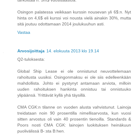
Osingon palatessa veikkaan kurssin nousevan yli 6$:n. Nyt
hinta on 4,6$ eli kurssi voi nousta vielä ainakin 30%, mutta
sitä joutuu odottamaan 2014 joulukuuhun asti.
Vastaa
Arvosijoittaja
14. elokuuta 2013 klo 19.14
Q2-tuloksesta:
Global Ship Lease ei ole onnistunut neuvottelemaan
rahoitusta uusiksi. Osingonmaksu ei ole siis edelleenkään
mahdollista. Johto ei pystynyt antamaan arviota, milloin
uuden rahoituksen hankinta onnistuu tai onnistuuko
ylipäänsä. Yrittävät kyllä yhä täysillä.
CMA CGK:n tilanne on vuoden alusta vahvistunut. Lainoja
treidataan noin 90 prosentilla nimellisarvosta, kun vuosi
sitten arvostus oli vain 40 prosentin tienoilla. Standards &
Poors nosti CMA CGK: lainojen luokituksen heinäkuun
puolivälissä B-:sta B:hen.