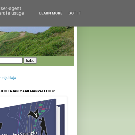
 user-agent
nerate usage
LEARN MORE
GOT IT
sijoittaja
IJOITTAJAN MAAILMANVALLOITUS