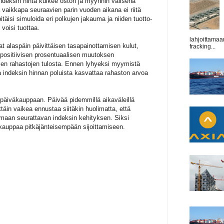
 indeksin hinta kulkee oston ja myynnin välisenä
 vaikkapa seuraavien parin vuoden aikana ei riitä
itäisi simuloida eri polkujen jakauma ja niiden tuotto-
voisi tuottaa.
lahjoittamaa
at alaspäin päivittäisen tasapainottamisen kulut,
fracking...
ja positiivisen prosentuaalisen muutoksen
ujen rahastojen tulosta. Ennen lyhyeksi myymistä
a indeksin hinnan poluista kasvattaa rahaston arvoa
ä päiväkauppaan. Päivää pidemmillä aikaväleillä
ittäin vaikea ennustaa siitäkin huolimatta, että
amaan seurattavan indeksin kehityksen. Siksi
äkauppaa pitkäjänteisempään sijoittamiseen.