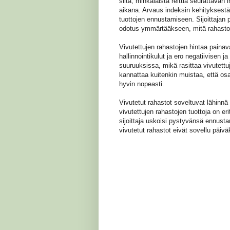
siitä, minkälaista reittiä seurattavan
aikana. Arvaus indeksin kehityksestä
tuottojen ennustamiseen. Sijoittajan p
odotus ymmärtääkseen, mitä rahasto 
Vivutettujen rahastojen hintaa painav
hallinnointikulut ja ero negatiivisen 
suuruuksissa, mikä rasittaa vivutett
kannattaa kuitenkin muistaa, että os
hyvin nopeasti.
Vivutetut rahastot soveltuvat lähinn
vivutettujen rahastojen tuottoja on er
sijoittaja uskoisi pystyvänsä ennust
vivutetut rahastot eivät sovellu päiv