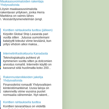
Maakaasuvoimaloiden rakentaja
Yhdysvalloista
Löysin maakaasuvoimaloita
rakentavan yrityksen, jonka Herra
Markkina on valmis lähes
n. Vesisärötysmenetelmän (engl.
Konttien rahtauksella tuottoa (jälleen)
Kirjoitin Global Ship Leasesta pari
vuotta sitten . Jutussa uumoilemani
katalyytti toteutui viime keväänä, kun
yritys vihdoin alkoi maksa...
Internetinfrastruktuuria Kanadasta
Teknologiakupla puhkesi yli
kymmenen vuotta sitten ja dotcomien
arvostus romahti. Internetin käyttö on
kasvanut siitä huolimatta koko 200...
Rakennustarvikkeiden jakelija
Yhdysvalloista
Finanssikriisi romautti Yhdysvaltojen
kiinteistömarkkinat. Uusia taloja on
rakennettu viime vuosina puolet
normaalia vähemmän. Nyt rakent...
Konttien rahtauksella tuottoa
Konttien laivarahtaus on viidettä