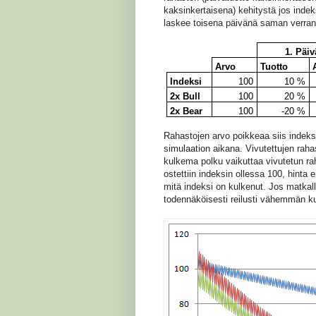
kaksinkertaisena) kehitystä jos inde
laskee toisena päivänä saman verran
1. Päiv
Arvo
Tuotto
Indeksi
100
10 %
2x Bull
100
20 %
2x Bear
100
-20 %
Rahastojen arvo poikkeaa siis indeks
simulaation aikana. Vivutettujen rahas
kulkema polku vaikuttaa vivutetun ra
ostettiin indeksin ollessa 100, hinta 
mitä indeksi on kulkenut. Jos matkall
todennäköisesti reilusti vähemmän ku