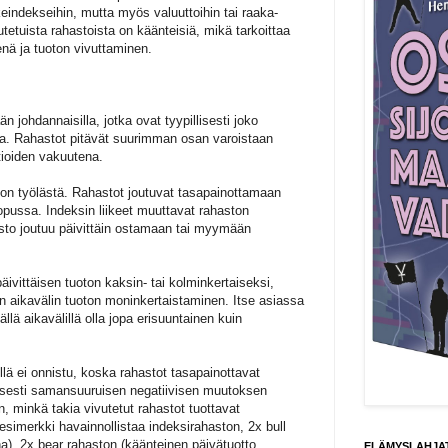
keindekseihin, mutta myös valuuttoihin tai raaka-
vutetuista rahastoista on käänteisiä, mikä tarkoittaa
ä ja tuoton vivuttaminen.
n johdannaisilla, jotka ovat tyypillisesti joko
sia. Rahastot pitävät suurimman osan varoistaan
tioiden vakuutena.
on työlästä. Rahastot joutuvat tasapainottamaan
opussa. Indeksin liikeet muuttavat rahaston
sto joutuu päivittäin ostamaan tai myymään
äivittäisen tuoton kaksin- tai kolminkertaiseksi,
n aikavälin tuoton moninkertaistaminen. Itse asiassa
llä aikavälillä olla jopa erisuuntainen kuin
llä ei onnistu, koska rahastot tasapainottavat
lisesti samansuuruisen negatiivisen muutoksen
n, minkä takia vivutetut rahastot tuottavat
 esimerkki havainnollistaa indeksirahaston, 2x bull
a), 2x bear rahaston (käänteinen päivätuotto
ELÄMYSLAHJAT