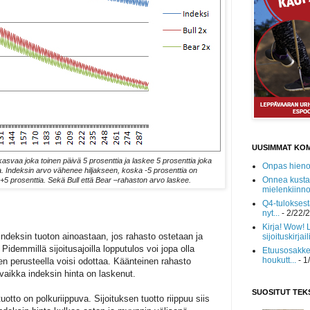
UUSIMMAT KO
kasvaa joka toinen päivä 5 prosenttia ja laskee 5 prosenttia joka
Onpas hieno!
a. Indeksin arvo vähenee hiljakseen, koska -5 prosenttia on
Onnea kusta
 +5 prosenttia. Sekä Bull että Bear –rahaston arvo laskee.
mielenkiinnol
Q4-tuloksest
nyt...
- 2/22/
Kirja! Wow! 
indeksin tuoton ainoastaan, jos rahasto ostetaan ja
sijoituskirjaili
demmillä sijoitusajoilla lopputulos voi jopa olla
Etuusosakke
houkutt...
- 1
n perusteella voisi odottaa. Käänteinen rahasto
 vaikka indeksin hinta on laskenut.
SUOSITUT TEK
otto on polkuriippuva. Sijoituksen tuotto riippuu siis