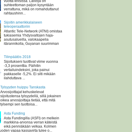
vuotta kriisissä. Laivoja on
suhteettoman paljon kysyntään
verrattuna, mikä on romahduttanut
rahtaushinn...
Sijoitin amerikkalaiseen
teleoperaattoriin
Atlantic Tele-Network (ATNI) omistaa
tukiasemia Yhdysvaltojen haja-
asutusalueilla, valokaapelia
itärannikolla, Guyanan suurimman
Tilinpäätös 2018
Sijoitukseni tuottivat viime vuonna
-3,3 prosenttia. Päihitin
vertailuindeksini, joka painui
pakkaselle -5,2%. Ei silti mikään
ilahduttava ...
Tylsyyden huippu Tanskasta
Arvosijoittajat kehuskelevat
sijoitustensa tylsyydellä, sillä jokainen
oikea arvosijoittaja tietää, että mitä
tylsempi sen tuottoisa...
Asta Funding
Asta Fundingilla (ASFI) on melkein
markkina-arvonsa verran käteistä
eikä penniäkään velkaa. Kolmen
oden vapaa kassavirta tulee o...