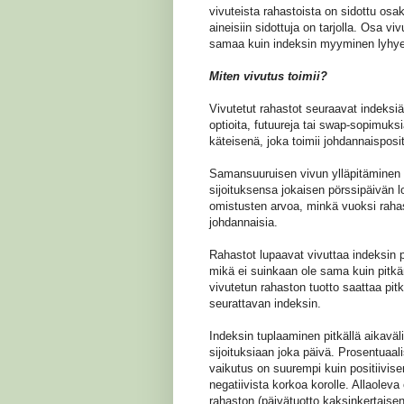
vivuteista rahastoista on sidottu osa
aineisiin sidottuja on tarjolla. Osa vi
samaa kuin indeksin myyminen lyhyen
Miten vivutus toimii?
Vivutetut rahastot seuraavat indeksiää
optioita, futuureja tai swap-sopimuk
käteisenä, joka toimii johdannaisposi
Samansuuruisen vivun ylläpitäminen 
sijoituksensa jokaisen pörssipäivän l
omistusten arvoa, minkä vuoksi raha
johdannaisia.
Rahastot lupaavat vivuttaa indeksin p
mikä ei suinkaan ole sama kuin pitkä
vivutetun rahaston tuotto saattaa pitkä
seurattavan indeksin.
Indeksin tuplaaminen pitkällä aikaväli
sijoituksiaan joka päivä. Prosentuaa
vaikutus on suurempi kuin positiivise
negatiivista korkoa korolle. Allaoleva
rahaston (päivätuotto kaksinkertaisen