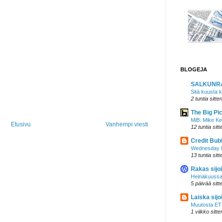
BLOGEJA
SALKUNR
Sitä kuusta k
2 tuntia sitte
The Big Pi
MiB: Mike Ke
Etusivu
Vanhempi viesti
12 tuntia sitt
Credit Bub
Wednesday N
13 tuntia sitt
Rakas sijoi
Heinäkuussa
5 päivää sitt
Laiska sijoi
Muutosta ETF
1 viikko sitte