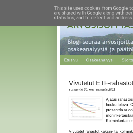
This site uses cookies from Google to 
are shared with Google along with per
statistics, and to detect and address
Etusivu
Osakeanalyysi
Sijoit
Vivutetut ETF-rahasto
sunnuntai 20. marraskuuta 2011
Ajatus rahastos
houkutteleva. O
prosenttia vuod
moninkertaistaa,
Kolminkertainen
Vivutetut rahastot kaksin- tai kolmin