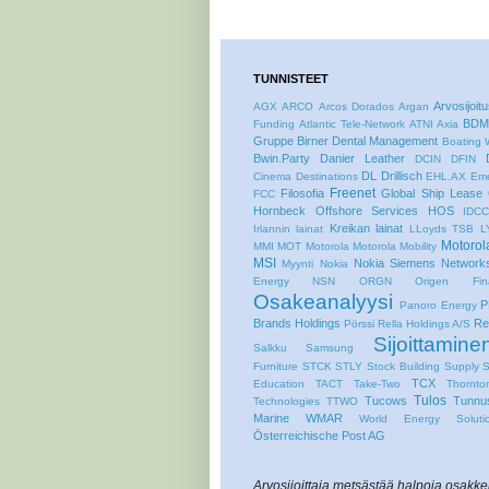
TUNNISTEET
Arvosijoit
AGX
ARCO
Arcos Dorados
Argan
BDM
Funding
Atlantic Tele-Network
ATNI
Axia
Gruppe
Birner Dental Management
Boating 
Bwin.Party
Danier Leather
DCIN
DFIN
DL
Drillisch
Cinema Destinations
EHL.AX
Eme
Freenet
Filosofia
Global Ship Lease
FCC
Hornbeck Offshore Services
HOS
IDC
Kreikan lainat
Irlannin lainat
LLoyds TSB
L
Motorol
MMI
MOT
Motorola
Motorola Mobility
MSI
Nokia Siemens Network
Myynti
Nokia
Energy
NSN
ORGN
Origen Fina
Osakeanalyysi
P
Panoro Energy
Brands Holdings
Re
Pörssi
Rella Holdings A/S
Sijoittamine
Salkku
Samsung
Furniture
STCK
STLY
Stock Building Supply
TCX
Education
TACT
Take-Two
Thornto
Tulos
Tucows
Tunnus
Technologies
TTWO
Marine
WMAR
World Energy Soluti
Österreichische Post AG
Arvosijoittaja metsästää halpoja osakkei