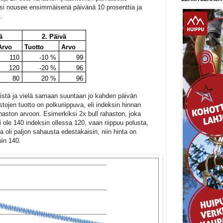
ksi nousee ensimmäisenä päivänä 10 prosenttia ja
.
ä
2. Päivä
Arvo
Tuotto
Arvo
110
-10 %
99
120
-20 %
96
80
20 %
96
istä ja vielä samaan suuntaan jo kahden päivän
tojen tuotto on polkuriippuva, eli indeksin hinnan
haston arvoon. Esimerkiksi 2x bull rahaston, joka
ei ole 140 indeksin ollessa 120, vaan riippuu polusta,
a oli paljon sahausta edestakaisin, niin hinta on
in 140.