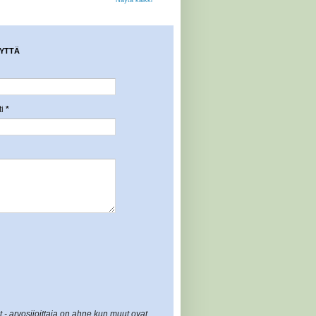
YTTÄ
ti
*
t - arvosijoittaja on ahne kun muut ovat