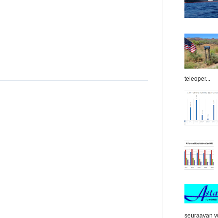
teleoper...
seuraavan vu