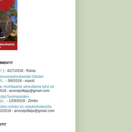
MMENTIT
 :)
- 4/27/2018
- Raisa
nnussopimuksesta! Odotan
l...
- 3/6/2018
- sopuli
a: Hurrikaanin aiheuttama tuho on
2018
- arvosijoittaja@gmail.com
Liityt Suomalaisten
jo...
- 1/29/2018
- Zimbo
iden osinko on nykykorkotasolla
/2/2018
- arvosijoittaja@gmail.com
STIT