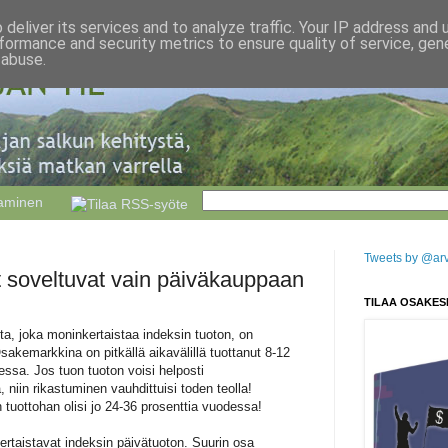
deliver its services and to analyze traffic. Your IP address and
formance and security metrics to ensure quality of service, ge
 abuse.
taminen
Tweets by @arvo
t soveltuvat vain päiväkauppaan
TILAA OSAKES
ta, joka moninkertaistaa indeksin tuoton, on
sakemarkkina on pitkällä aikavälillä tuottanut 8-12
essa. Jos tuon tuoton voisi helposti
 niin rikastuminen vauhdittuisi toden teolla!
 tuottohan olisi jo 24-36 prosenttia vuodessa!
kertaistavat indeksin päivätuoton. Suurin osa