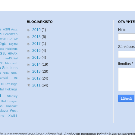
BLOGIARKISTO
OTA YHTE
us
Nimi
ASFI
Asta
►
2019
(1)
S
Berenzen
►
2018
(6)
World
BP
BW
►
2017
(1)
Digia
Digital
Sähköpos
co Holdings
►
2016
(4)
GSL
HIMAX
►
2015
(4)
C
InterDigital
YG
Microsoft
Ilmoitus
*
►
2014
(19)
a Solutions
►
2013
(28)
s
NRG
NRG
ncial
os
►
2012
(24)
BH
Prestige
▼
2011
(64)
tail Holdings
n
Stanley
STRA
Strayer
ns
Transact
luvut
West
ons
XWES
ta tunteettomasti maailman pörsseistä. Analyysin tuottamat kylmät faktat ratkaiseva