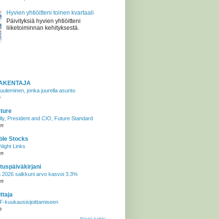
Hyvien yhtiöitteni toinen kvartaali
Päivityksiä hyvien yhtiöitteni
liiketoiminnan kehityksestä.
AKENTAJA
uuleminen, jonka juurella asunto
n
cture
lly, President and CIO, Future Standard
en
ble Stocks
ight Links
en
tuspäiväkirjani
 2026 salkkuni arvo kasvoi 3.3%
en
ttaja
-kuukausisijoittamiseen
n
Näytä kaikki