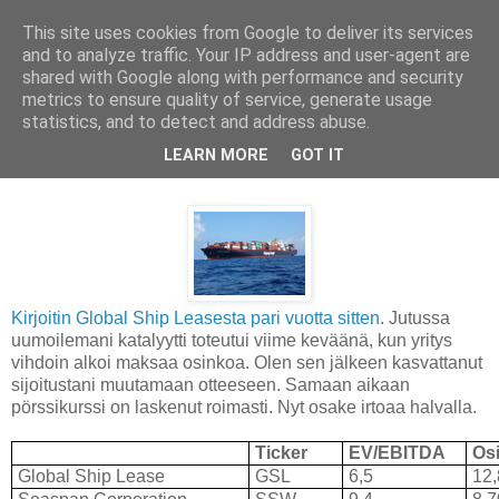
This site uses cookies from Google to deliver its services
and to analyze traffic. Your IP address and user-agent are
shared with Google along with performance and security
metrics to ensure quality of service, generate usage
statistics, and to detect and address abuse.
sunnuntai 15. marraskuuta 2015
LEARN MORE
GOT IT
Konttien rahtauksella tuottoa (jälleen)
Kirjoitin Global Ship Leasesta pari vuotta sitten
. Jutussa
uumoilemani katalyytti toteutui viime keväänä, kun yritys
vihdoin alkoi maksaa osinkoa. Olen sen jälkeen kasvattanut
sijoitustani muutamaan otteeseen. Samaan aikaan
pörssikurssi on laskenut roimasti. Nyt osake irtoaa halvalla.
Ticker
EV/EBITDA
Os
Global Ship Lease
GSL
6,5
12