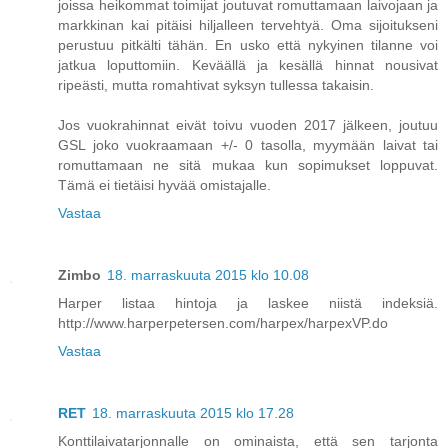
joissa heikommat toimijat joutuvat romuttamaan laivojaan ja
markkinan kai pitäisi hiljalleen tervehtyä. Oma sijoitukseni
perustuu pitkälti tähän. En usko että nykyinen tilanne voi
jatkua loputtomiin. Keväällä ja kesällä hinnat nousivat
ripeästi, mutta romahtivat syksyn tullessa takaisin.
Jos vuokrahinnat eivät toivu vuoden 2017 jälkeen, joutuu
GSL joko vuokraamaan +/- 0 tasolla, myymään laivat tai
romuttamaan ne sitä mukaa kun sopimukset loppuvat.
Tämä ei tietäisi hyvää omistajalle.
Vastaa
Zimbo
18. marraskuuta 2015 klo 10.08
Harper listaa hintoja ja laskee niistä indeksiä.
http://www.harperpetersen.com/harpex/harpexVP.do
Vastaa
RET
18. marraskuuta 2015 klo 17.28
Konttilaivatarjonnalle on ominaista, että sen tarjonta