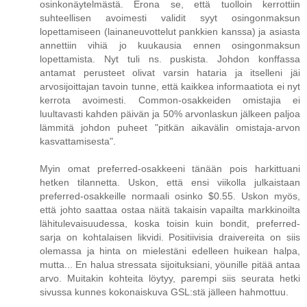
osinkonäytelmästä. Erona se, että tuolloin kerrottiin
suhteellisen avoimesti validit syyt osingonmaksun
lopettamiseen (lainaneuvottelut pankkien kanssa) ja asiasta
annettiin vihiä jo kuukausia ennen osingonmaksun
lopettamista. Nyt tuli ns. puskista. Johdon konffassa
antamat perusteet olivat varsin hataria ja itselleni jäi
arvosijoittajan tavoin tunne, että kaikkea informaatiota ei nyt
kerrota avoimesti. Common-osakkeiden omistajia ei
luultavasti kahden päivän ja 50% arvonlaskun jälkeen paljoa
lämmitä johdon puheet "pitkän aikavälin omistaja-arvon
kasvattamisesta".
Myin omat preferred-osakkeeni tänään pois harkittuani
hetken tilannetta. Uskon, että ensi viikolla julkaistaan
preferred-osakkeille normaali osinko $0.55. Uskon myös,
että johto saattaa ostaa näitä takaisin vapailta markkinoilta
lähitulevaisuudessa, koska toisin kuin bondit, preferred-
sarja on kohtalaisen likvidi. Positiivisia draivereita on siis
olemassa ja hinta on mielestäni edelleen huikean halpa,
mutta... En halua stressata sijoituksiani, yöunille pitää antaa
arvo. Muitakin kohteita löytyy, parempi siis seurata hetki
sivussa kunnes kokonaiskuva GSL:stä jälleen hahmottuu.