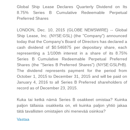
Global Ship Lease Declares Quarterly Dividend on Its
8.75% Series B Cumulative Redeemable Perpetual
Preferred Shares
LONDON, Dec. 10, 2015 (GLOBE NEWSWIRE) -- Global
Ship Lease, Inc. (NYSE:GSL) (the "Company") announced
today that the Company's Board of Directors has declared a
cash dividend of $0.546875 per depositary share, each
representing a 1/100th interest in a share of its 8.75%
Series B Cumulative Redeemable Perpetual Preferred
Shares (the "Series B Preferred Shares") (NYSE:GSLPrB).
The dividend represents payment for the period from
October 1, 2015 to December 31, 2015 and will be paid on
January 4, 2016 to all Series B Preferred shareholders of
record as of December 23, 2015.
Kuka tai ketkä nämä Series B osakkeet omistaa? Kuinka
paljon tällaisia osakkeita on, eli kuinka paljon yhtiö jakaa
tätä tavallisten omistajien ohi menevää osinkoa?
Vastaa