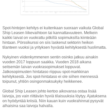
Spot-hintojen kehitys ei kuitenkaan suoraan vaikuta Global
Ship Leasen liikevaihtoon tai kannattavuuteen. Melkein
kaikki laivat on vuokrattu pitkillä sopimuksilla kiinteään
hintaan. Pörssikurssi on siis laskenut sektorin heikon
tilanteen vuoksi ja yrityksen hyvästä kehityksestä huolimatta.
Nykyinen viidenkymmenen sentin osinko jatkuu ainakin
vuoden 2017 loppuun saakka. Vuoden 2018 aikana
seitsemän laivan vuokrasopimukset loppuvat.
Jatkosopimusten hintataso riippuu spot-markkinan
kehityksestä. Jos spot-hintataso ei ole siihen mennessä
toipunut, yhtiön osingonmaksukyky heikkenee.
Global Ship Leasen johto kertoo aikovansa ostaa lisää
laivoja, jos vain riittävän hyviä tilaisuuksia löytyy. Ajatuksena
on hyödyntää kriisiä. Niin kauan kuin vuokrahinnat pysyvät
alhaisina saa laivoja halvalla.