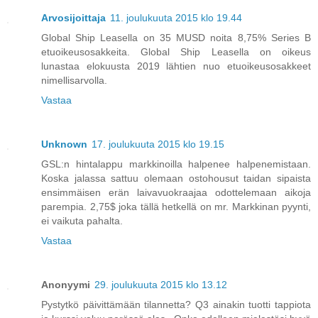
Arvosijoittaja
11. joulukuuta 2015 klo 19.44
Global Ship Leasella on 35 MUSD noita 8,75% Series B
etuoikeusosakkeita. Global Ship Leasella on oikeus
lunastaa elokuusta 2019 lähtien nuo etuoikeusosakkeet
nimellisarvolla.
Vastaa
Unknown
17. joulukuuta 2015 klo 19.15
GSL:n hintalappu markkinoilla halpenee halpenemistaan.
Koska jalassa sattuu olemaan ostohousut taidan sipaista
ensimmäisen erän laivavuokraajaa odottelemaan aikoja
parempia. 2,75$ joka tällä hetkellä on mr. Markkinan pyynti,
ei vaikuta pahalta.
Vastaa
Anonyymi
29. joulukuuta 2015 klo 13.12
Pystytkö päivittämään tilannetta? Q3 ainakin tuotti tappiota