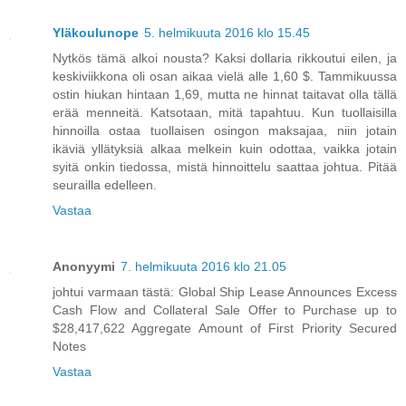
Yläkoulunope
5. helmikuuta 2016 klo 15.45
Nytkös tämä alkoi nousta? Kaksi dollaria rikkoutui eilen, ja
keskiviikkona oli osan aikaa vielä alle 1,60 $. Tammikuussa
ostin hiukan hintaan 1,69, mutta ne hinnat taitavat olla tällä
erää menneitä. Katsotaan, mitä tapahtuu. Kun tuollaisilla
hinnoilla ostaa tuollaisen osingon maksajaa, niin jotain
ikäviä yllätyksiä alkaa melkein kuin odottaa, vaikka jotain
syitä onkin tiedossa, mistä hinnoittelu saattaa johtua. Pitää
seurailla edelleen.
Vastaa
Anonyymi
7. helmikuuta 2016 klo 21.05
johtui varmaan tästä: Global Ship Lease Announces Excess
Cash Flow and Collateral Sale Offer to Purchase up to
$28,417,622 Aggregate Amount of First Priority Secured
Notes
Vastaa