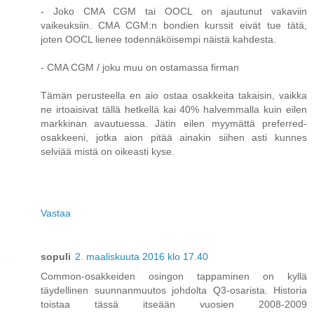
- Joko CMA CGM tai OOCL on ajautunut vakaviin
vaikeuksiin. CMA CGM:n bondien kurssit eivät tue tätä,
joten OOCL lienee todennäköisempi näistä kahdesta.
- CMA CGM / joku muu on ostamassa firman
Tämän perusteella en aio ostaa osakkeita takaisin, vaikka
ne irtoaisivat tällä hetkellä kai 40% halvemmalla kuin eilen
markkinan avautuessa. Jätin eilen myymättä preferred-
osakkeeni, jotka aion pitää ainakin siihen asti kunnes
selviää mistä on oikeasti kyse.
Vastaa
sopuli
2. maaliskuuta 2016 klo 17.40
Common-osakkeiden osingon tappaminen on kyllä
täydellinen suunnanmuutos johdolta Q3-osarista. Historia
toistaa tässä itseään vuosien 2008-2009