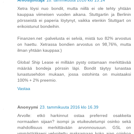
Arvosijoittaja
18. tammikuuta 2016 klo 15.14
Xetra löysi nuo bondit, mutta niillä ei ole tehty yhtään
kauppaa viimeisen vuoden aikana. Stuttgartin ja Berlinin
pörsseistä ei paperia löytynyt, vaikka etenkin Stuttgart on
erikoistunut bondeihin.
Finanzen.net -palvelusta ei selviä, mistä tuo 82% arvostus
on haettu. Xetrassa bondien arvostus on 98,76%, mutta
ilman yhtään kauppaa:)
Global Ship Lease ei millään pysty ostamaan merkittävää
määrää bondeja pörssin läpi. Bondit täytyy lunastaa
lunastusehdon mukaan, jossa ostohinta on muistaaksi
100% + 2% preemio.
Vastaa
Anonyymi
23. tammikuuta 2016 klo 16.39
Arvolle: etkö harkinnut ostaa preferred osakkeita
normaalien sijaan? isompi ja etuikeutetumpi osinko sekä
mahdollisuus merkittävään arvonnousuun. GSL on
ymmärtääkseni velvoitettu maksamaan koko ajan ozinkoa