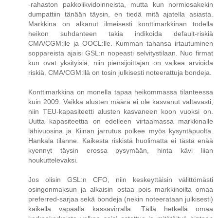
-rahaston pakkolikvidoinneista, mutta kun normiosakekin
dumpattiin tänään täysin, en tiedä mitä ajatella asiasta.
Markkina on alkanut ilmeisesti konttimarkkinan todella
heikon suhdanteen takia indikoida default-riskiä
CMA/CGM:lle ja OOCL:lle. Kumman tahansa irtautuminen
soppareista ajaisi GSL:n nopeasti selvitystilaan. Nuo firmat
kun ovat yksityisiä, niin piensijoittajan on vaikea arvioida
riskiä. CMA/CGM:llä on tosin julkisesti noteerattuja bondeja.
Konttimarkkina on monella tapaa heikommassa tilanteessa
kuin 2009. Vaikka alusten määrä ei ole kasvanut valtavasti,
niin TEU-kapasiteetti alusten kasvaneen koon vuoksi on.
Uutta kapasiteettia on edelleen virtaamassa markkinalle
lähivuosina ja Kiinan jarrutus polkee myös kysyntäpuolta.
Hankala tilanne. Kaikesta riskistä huolimatta ei tästä enää
kyennyt täysin erossa pysymään, hinta kävi liian
houkuttelevaksi.
Jos olisin GSL:n CFO, niin keskeyttäisin välittömästi
osingonmaksun ja alkaisin ostaa pois markkinoilta omaa
preferred-sarjaa sekä bondeja (nekin noteerataan julkisesti)
kaikella vapaalla kassavirralla. Tällä hetkellä omaa