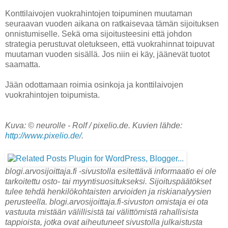
Konttilaivojen vuokrahintojen toipuminen muutaman
seuraavan vuoden aikana on ratkaisevaa tämän sijoituksen
onnistumiselle. Sekä oma sijoitusteesini että johdon
strategia perustuvat oletukseen, että vuokrahinnat toipuvat
muutaman vuoden sisällä. Jos niin ei käy, jäänevät tuotot
saamatta.
Jään odottamaan roimia osinkoja ja konttilaivojen
vuokrahintojen toipumista.
Kuva: © neurolle - Rolf / pixelio.de. Kuvien lähde:
http://www.pixelio.de/
.
blogi.arvosijoittaja.fi -sivustolla esitettävä informaatio ei ole
tarkoitettu osto- tai myyntisuositukseksi. Sijoituspäätökset
tulee tehdä henkilökohtaisten arvioiden ja riskianalyysien
perusteella. blogi.arvosijoittaja.fi-sivuston omistaja ei ota
vastuuta mistään välillisistä tai välittömistä rahallisista
tappioista, jotka ovat aiheutuneet sivustolla julkaistusta