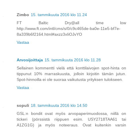
Zimbo
15. tammikuuta 2016 klo 11.24
FT Baltic Dry@all time low
http://www.ft.com/intl/cms/s/0/c9c465de-ba0e-11e5-bf7e-
8a339b6f2164.html#axzz3xIiOJvYO
Vastaa
Arvosijoittaja
15. tammikuuta 2016 klo 11.28
Sellainen kommentti vielä että konttilaivojen spot-hinta on
tippunut 10% marraskuusta, jolloin kirjoitin tämän jutun.
Spot-hinnoilla ei ole suoraa vaikutusta yrityksen tulokseen.
Vastaa
sopuli
18. tammikuuta 2016 klo 14.50
GSL:n bondit ovat myös arvopaperimuodossa, niillä on
tickeri (pörssistä riippuen esim. USY2718TAA61 tai
A1ZG1G) ja myös noteeraus. Ovat kuitenkin varsin