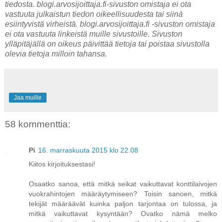
tiedosta. blogi.arvosijoittaja.fi-sivuston omistaja ei ota
vastuuta julkaistun tiedon oikeellisuudesta tai siinä
esiintyvistä virheistä. blogi.arvosijoittaja.fi -sivuston omistaja
ei ota vastuuta linkeistä muille sivustoille. Sivuston
ylläpitäjällä on oikeus päivittää tietoja tai poistaa sivustolla
olevia tietoja milloin tahansa.
Jaa muille
58 kommenttia:
Pi
16. marraskuuta 2015 klo 22.08
Kiitos kirjoituksestasi!
Osaatko sanoa, että mitkä seikat vaikuttavat konttilaivojen
vuokrahintojen määräytymiseen? Toisin sanoen, mitkä
tekijät määräävät kuinka paljon tarjontaa on tulossa, ja
mitkä vaikuttavat kysyntään? Ovatko nämä melko