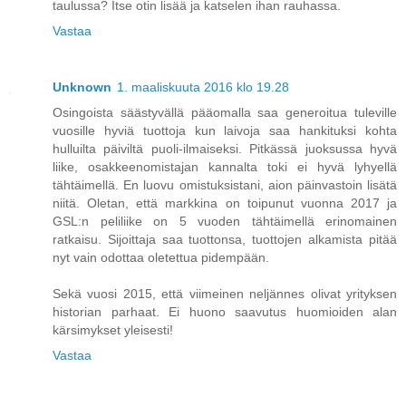
taulussa? Itse otin lisää ja katselen ihan rauhassa.
Vastaa
Unknown
1. maaliskuuta 2016 klo 19.28
Osingoista säästyvällä pääomalla saa generoitua tuleville
vuosille hyviä tuottoja kun laivoja saa hankituksi kohta
hulluilta päiviltä puoli-ilmaiseksi. Pitkässä juoksussa hyvä
liike, osakkeenomistajan kannalta toki ei hyvä lyhyellä
tähtäimellä. En luovu omistuksistani, aion päinvastoin lisätä
niitä. Oletan, että markkina on toipunut vuonna 2017 ja
GSL:n peliliike on 5 vuoden tähtäimellä erinomainen
ratkaisu. Sijoittaja saa tuottonsa, tuottojen alkamista pitää
nyt vain odottaa oletettua pidempään.
Sekä vuosi 2015, että viimeinen neljännes olivat yrityksen
historian parhaat. Ei huono saavutus huomioiden alan
kärsimykset yleisesti!
Vastaa