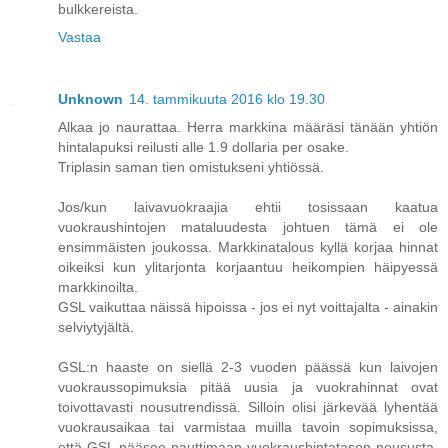
bulkkereista.
Vastaa
Unknown
14. tammikuuta 2016 klo 19.30
Alkaa jo naurattaa. Herra markkina määräsi tänään yhtiön
hintalapuksi reilusti alle 1.9 dollaria per osake.
Triplasin saman tien omistukseni yhtiössä.
Jos/kun laivavuokraajia ehtii tosissaan kaatua
vuokraushintojen mataluudesta johtuen tämä ei ole
ensimmäisten joukossa. Markkinatalous kyllä korjaa hinnat
oikeiksi kun ylitarjonta korjaantuu heikompien häipyessä
markkinoilta.
GSL vaikuttaa näissä hipoissa - jos ei nyt voittajalta - ainakin
selviytyjältä.
GSL:n haaste on siellä 2-3 vuoden päässä kun laivojen
vuokraussopimuksia pitää uusia ja vuokrahinnat ovat
toivottavasti nousutrendissä. Silloin olisi järkevää lyhentää
vuokrausaikaa tai varmistaa muilla tavoin sopimuksissa,
että GSL pääsee nauttimaan vuokraushintatason noususta.