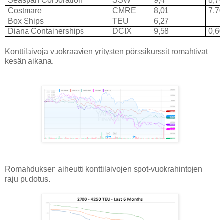
Seaspan Corporation
SSW
9,4
8,
Costmare
CMRE
8,01
7,
Box Ships
TEU
6,27
Diana Containerships
DCIX
9,58
0,
Konttilaivoja vuokraavien yritysten pörssikurssit romahtivat
kesän aikana.
Romahduksen aiheutti konttilaivojen spot-vuokrahintojen
raju pudotus.