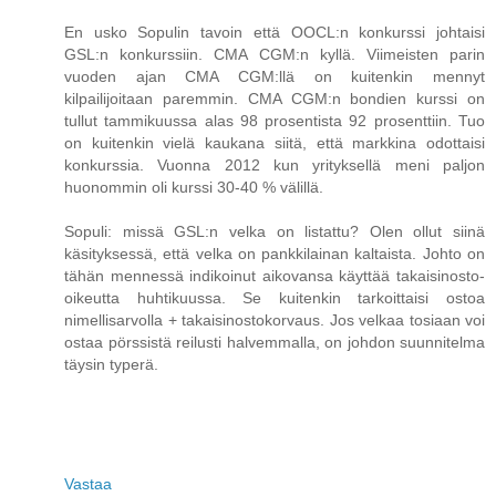
En usko Sopulin tavoin että OOCL:n konkurssi johtaisi
GSL:n konkurssiin. CMA CGM:n kyllä. Viimeisten parin
vuoden ajan CMA CGM:llä on kuitenkin mennyt
kilpailijoitaan paremmin. CMA CGM:n bondien kurssi on
tullut tammikuussa alas 98 prosentista 92 prosenttiin. Tuo
on kuitenkin vielä kaukana siitä, että markkina odottaisi
konkurssia. Vuonna 2012 kun yrityksellä meni paljon
huonommin oli kurssi 30-40 % välillä.
Sopuli: missä GSL:n velka on listattu? Olen ollut siinä
käsityksessä, että velka on pankkilainan kaltaista. Johto on
tähän mennessä indikoinut aikovansa käyttää takaisinosto-
oikeutta huhtikuussa. Se kuitenkin tarkoittaisi ostoa
nimellisarvolla + takaisinostokorvaus. Jos velkaa tosiaan voi
ostaa pörssistä reilusti halvemmalla, on johdon suunnitelma
täysin typerä.
Vastaa