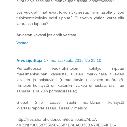
suoraviivaisesti maailmankaupan tilasta johdettavissa?
Jos vuokrahinnat eivät toivu nykyisestä, mille tasolle yhtiön
tuloksentekokyky voisi tippua? Olisivatko yhtiön varat olla
vaarassa loppua?
Arvostan kovasti jos ehdit vastata.
Vastaa
Arvosijoittaja
17. marraskuuta 2015 klo 23.10
Periaatteessa vuokrahintojen kehitys riippuu
maailmankaupan kasvusta, uusien markkinalle tulevien
laivojen ja poistuvien (romutettavien) laivojen määrästä.
Hintojen kehitystä on kuitenkin vaikea ennustaa, siis ihan
samalla lailla kuin pörssikursseja:)
Global Ship Lease ruotii markkinan kehitystä
kvartaaliraporteissaan. Tässä viimeisin:
http://files.shareholder.com/downloads/ABEA-
4IHSNP/966587956x0x858717/6AC33393-74EC-4FD6-