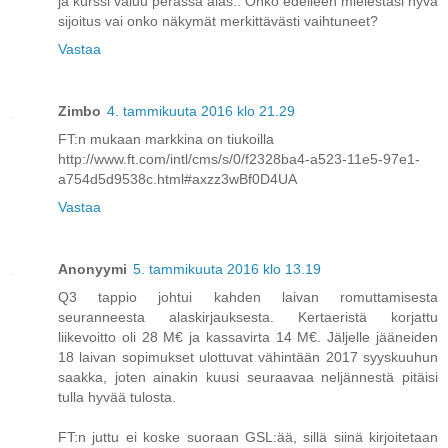
ja kurssi valuu perässä alas.. Onko edelleen mielestäsi hyvä
sijoitus vai onko näkymät merkittävästi vaihtuneet?
Vastaa
Zimbo
4. tammikuuta 2016 klo 21.29
FT:n mukaan markkina on tiukoilla
http://www.ft.com/intl/cms/s/0/f2328ba4-a523-11e5-97e1-
a754d5d9538c.html#axzz3wBf0D4UA
Vastaa
Anonyymi
5. tammikuuta 2016 klo 13.19
Q3 tappio johtui kahden laivan romuttamisesta
seuranneesta alaskirjauksesta. Kertaeristä korjattu
liikevoitto oli 28 M€ ja kassavirta 14 M€. Jäljelle jääneiden
18 laivan sopimukset ulottuvat vähintään 2017 syyskuuhun
saakka, joten ainakin kuusi seuraavaa neljännestä pitäisi
tulla hyvää tulosta.
FT:n juttu ei koske suoraan GSL:ää, sillä siinä kirjoitetaan