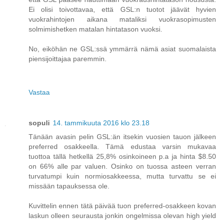
Ei olisi toivottavaa, että GSL:n tuotot jäävät hyvien
vuokrahintojen aikana mataliksi vuokrasopimusten
solmimishetken matalan hintatason vuoksi.
No, eiköhän ne GSL:ssä ymmärrä nämä asiat suomalaista
piensijoittajaa paremmin.
Vastaa
sopuli
14. tammikuuta 2016 klo 23.18
Tänään avasin pelin GSL:än itsekin vuosien tauon jälkeen
preferred osakkeella. Tämä edustaa varsin mukavaa
tuottoa tällä hetkellä 25,8% osinkoineen p.a ja hinta $8.50
on 66% alle par valuen. Osinko on tuossa asteen verran
turvatumpi kuin normiosakkeessa, mutta turvattu se ei
missään tapauksessa ole.
Kuvittelin ennen tätä päivää tuon preferred-osakkeen kovan
laskun olleen seurausta jonkin ongelmissa olevan high yield