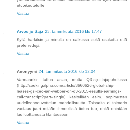
etuoikeutetuille.
Vastaa
Arvosijoittaja
23. tammikuuta 2016 klo 17.47
Kyllä harkitsin ja minulla on salkussa sekä osaketta että
preferredejä.
Vastaa
Anonyymi
24. tammikuuta 2016 klo 12.04
Varmaankin tuttua asiaa, mutta Q3-sijoittajapuhelussa
(http://seekingalpha.com/article/3660626-global-ship-
leases-gsl-ceo-ian-webber-on-q3-2015-results-earnings-
call-transcript?part=single) käsitellään esim. sopimusten
uudelleenneuvottelun mahdollisuutta. Toisaalta ei toimarin
vastaus juuri mitään ihmeellistä tietoa tuo, ehkä enintään
luo luottamusta tilanteeseen.
Vastaa