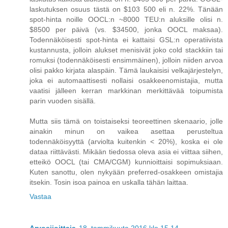
laskutuksen osuus tästä on $103 500 eli n. 22%. Tänään
spot-hinta noille OOCL:n ~8000 TEU:n aluksille olisi n.
$8500 per päivä (vs. $34500, jonka OOCL maksaa).
Todennäköisesti spot-hinta ei kattaisi GSL:n operatiivista
kustannusta, jolloin alukset menisivät joko cold stackkiin tai
romuksi (todennäköisesti ensimmäinen), jolloin niiden arvoa
olisi pakko kirjata alaspäin. Tämä laukaisisi velkajärjestelyn,
joka ei automaattisesti nollaisi osakkeenomistajia, mutta
vaatisi jälleen kerran markkinan merkittävää toipumista
parin vuoden sisällä.
Mutta siis tämä on toistaiseksi teoreettinen skenaario, jolle
ainakin minun on vaikea asettaa perusteltua
todennäköisyyttä (arviolta kuitenkin < 20%), koska ei ole
dataa riittävästi. Mikään tiedossa oleva asia ei viittaa siihen,
etteikö OOCL (tai CMA/CGM) kunnioittaisi sopimuksiaan.
Kuten sanottu, olen nykyään preferred-osakkeen omistajia
itsekin. Tosin isoa painoa en uskalla tähän laittaa.
Vastaa