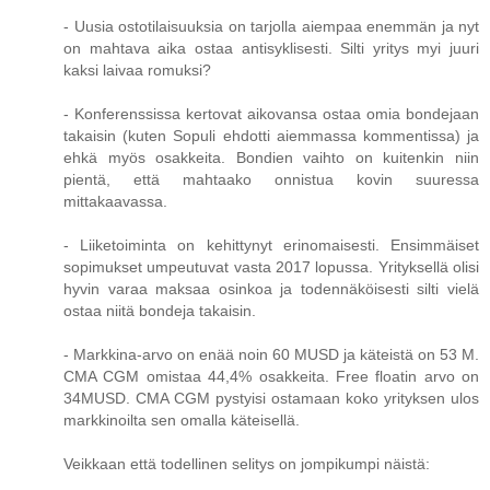
- Uusia ostotilaisuuksia on tarjolla aiempaa enemmän ja nyt
on mahtava aika ostaa antisyklisesti. Silti yritys myi juuri
kaksi laivaa romuksi?
- Konferenssissa kertovat aikovansa ostaa omia bondejaan
takaisin (kuten Sopuli ehdotti aiemmassa kommentissa) ja
ehkä myös osakkeita. Bondien vaihto on kuitenkin niin
pientä, että mahtaako onnistua kovin suuressa
mittakaavassa.
- Liiketoiminta on kehittynyt erinomaisesti. Ensimmäiset
sopimukset umpeutuvat vasta 2017 lopussa. Yrityksellä olisi
hyvin varaa maksaa osinkoa ja todennäköisesti silti vielä
ostaa niitä bondeja takaisin.
- Markkina-arvo on enää noin 60 MUSD ja käteistä on 53 M.
CMA CGM omistaa 44,4% osakkeita. Free floatin arvo on
34MUSD. CMA CGM pystyisi ostamaan koko yrityksen ulos
markkinoilta sen omalla käteisellä.
Veikkaan että todellinen selitys on jompikumpi näistä: