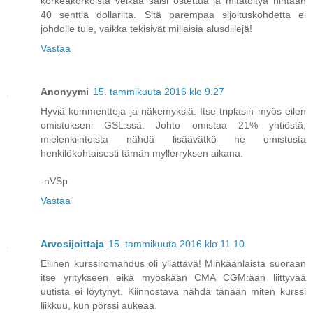
korkeakorkoista velkaa saisi ostettua ja mitätöityä hintaan
40 senttiä dollarilta. Sitä parempaa sijoituskohdetta ei
johdolle tule, vaikka tekisivät millaisia alusdiilejä!
Vastaa
Anonyymi
15. tammikuuta 2016 klo 9.27
Hyviä kommentteja ja näkemyksiä. Itse triplasin myös eilen
omistukseni GSL:ssä. Johto omistaa 21% yhtiöstä,
mielenkiintoista nähdä lisäävätkö he omistusta
henkilökohtaisesti tämän myllerryksen aikana.
-nVSp
Vastaa
Arvosijoittaja
15. tammikuuta 2016 klo 11.10
Eilinen kurssiromahdus oli yllättävä! Minkäänlaista suoraan
itse yritykseen eikä myöskään CMA CGM:ään liittyvää
uutista ei löytynyt. Kiinnostava nähdä tänään miten kurssi
liikkuu, kun pörssi aukeaa.