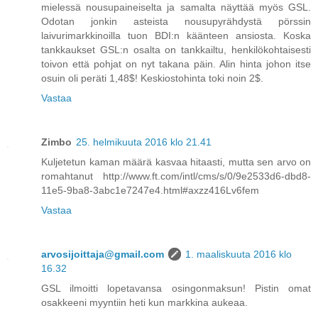
mielessä nousupaineiselta ja samalta näyttää myös GSL.
Odotan jonkin asteista nousupyrähdystä pörssin
laivurimarkkinoilla tuon BDI:n käänteen ansiosta. Koska
tankkaukset GSL:n osalta on tankkailtu, henkilökohtaisesti
toivon että pohjat on nyt takana päin. Alin hinta johon itse
osuin oli peräti 1,48$! Keskiostohinta toki noin 2$.
Vastaa
Zimbo
25. helmikuuta 2016 klo 21.41
Kuljetetun kaman määrä kasvaa hitaasti, mutta sen arvo on
romahtanut http://www.ft.com/intl/cms/s/0/9e2533d6-dbd8-
11e5-9ba8-3abc1e7247e4.html#axzz416Lv6fem
Vastaa
arvosijoittaja@gmail.com
1. maaliskuuta 2016 klo
16.32
GSL ilmoitti lopetavansa osingonmaksun! Pistin omat
osakkeeni myyntiin heti kun markkina aukeaa.