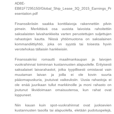
AD8E-
EB81F7295150/Global_Ship_Lease_3Q_2015_Earnings_Pr
esentation.pdf
Finanssikriisiin saakka konttilaivoja rakennettiin pilvin
pimein. Merkittävä osa uusista laivoista rahoitettiin
saksalaisten laivahankkeita varten perustettujen suljettujen
rahastojen kautta. Niissä yhtiömuotona on saksalainen
kommandiittiyhtiö, joka on syystä tai toisesta hyvin
verotehokas tällaisiin hankkeisiin.
Finanssakriisi romautti maailmankaupan ja laivojen
vuokrahinnat toiminnan kustannusten alapuolelle. Erityisesti
saksalaiset laivarahastot, jotka tyypillisesti omistavat vain
muutaman laivan ja joilla ei ole kovin suurta
pääomapuskuria, joutuivat vaikeuksiin. Uusia rahastoja ei
ole enää juurikaan tullut markkinoille ja moni rahasto on
joutunut likvidoimaan omaisuutensa, kun rahat ovat
loppuneet.
Niin kauan kuin spot-vuokrahinnat ovat juoksevien
kustannusten tasolla tai alapuolella, eletään pudotuspelejä,