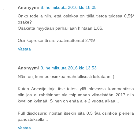
Anonyymi
8. helmikuuta 2016 klo 18.05
Onko todella niin, että osinkoa on tällä tietoa tulossa 0,5$/
osake?
Osaketta myydään parhaillaan hintaan 1.8$.
Osinkoprosentti siis vaatimattomat 27%!
Vastaa
Anonyymi
9. helmikuuta 2016 klo 13.53
Näin on, kunnes osinkoa mahdollisesti leikataan :)
Kuten Arvosijoittaja itse totesi yllä olevassa kommentissa
niin jos ei rahtihinnat ala toipumaan viimeistään 2017 niin
kyyti on kylmää. Siihen on enää alle 2 vuotta aikaa...
Full disclosure: nostan itsekin sitä 0,5 $/a osinkoa pienellä
panostuksella...
Vastaa