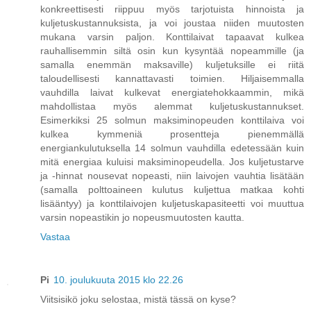
konkreettisesti riippuu myös tarjotuista hinnoista ja
kuljetuskustannuksista, ja voi joustaa niiden muutosten
mukana varsin paljon. Konttilaivat tapaavat kulkea
rauhallisemmin siltä osin kun kysyntää nopeammille (ja
samalla enemmän maksaville) kuljetuksille ei riitä
taloudellisesti kannattavasti toimien. Hiljaisemmalla
vauhdilla laivat kulkevat energiatehokkaammin, mikä
mahdollistaa myös alemmat kuljetuskustannukset.
Esimerkiksi 25 solmun maksiminopeuden konttilaiva voi
kulkea kymmeniä prosentteja pienemmällä
energiankulutuksella 14 solmun vauhdilla edetessään kuin
mitä energiaa kuluisi maksiminopeudella. Jos kuljetustarve
ja -hinnat nousevat nopeasti, niin laivojen vauhtia lisätään
(samalla polttoaineen kulutus kuljettua matkaa kohti
lisääntyy) ja konttilaivojen kuljetuskapasiteetti voi muuttua
varsin nopeastikin jo nopeusmuutosten kautta.
Vastaa
Pi
10. joulukuuta 2015 klo 22.26
Viitsisikö joku selostaa, mistä tässä on kyse?