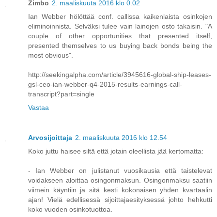
Zimbo
2. maaliskuuta 2016 klo 0.02
Ian Webber hölöttää conf. callissa kaikenlaista osinkojen
eliminoinnista. Selväksi tulee vain lainojen osto takaisin. "A
couple of other opportunities that presented itself,
presented themselves to us buying back bonds being the
most obvious".
http://seekingalpha.com/article/3945616-global-ship-leases-
gsl-ceo-ian-webber-q4-2015-results-earnings-call-
transcript?part=single
Vastaa
Arvosijoittaja
2. maaliskuuta 2016 klo 12.54
Koko juttu haisee siltä että jotain oleellista jää kertomatta:
- Ian Webber on julistanut vuosikausia että taistelevat
voidakseen aloittaa osingonmaksun. Osingonmaksu saatiin
viimein käyntiin ja sitä kesti kokonaisen yhden kvartaalin
ajan! Vielä edellisessä sijoittajaesityksessä johto hehkutti
koko vuoden osinkotuottoa.