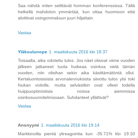
Saa nähdä miten selittävät homman konferenssissa. Tällä
hetkellä mahdoton ymmärtää, kun ottaa huomioon että
aloittivat osingonmaksun juuri hiljattain.
Vastaa
Yläkoulunope
1. maaliskuuta 2016 klo 18.37
Toisaalta, aika odotettu tulos. Jos näet olisivat viime vuoden
jälkeen jatkaneet tuota huikeaa osinkoa vielä tämän
vuoden, niin olisihan sekin aika käsittämätöntä ollut.
Kertaluontoisisista arvonalennuksista siivottu tulos ylsi toki
hiukan voitolle, mutta selvästikin ovat olleet todella
huippuoptimistisia noissa aiemmissa
osinkosuunnitelmissaan. Suhdanteet yllättivät?
Vastaa
Anonyymi
1. maaliskuuta 2016 klo 19.14
Markkinoilla pientä ylireagointia kun -35.71% klo 19.10