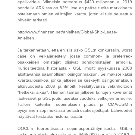
epälikvidejä. Viimeisin noteeraus $420 miljoonan v. 2019
bondeille ARK:ssa on 82%. Itse en pääse tuolta markkinalta
ostelemaan omien välittäjien kautta, joten ei tule seurattua
hirveän tarkasti.
http://www.finanzen.net/anleihen/Global-Ship-Lease-
Anleihen
Ja tarkennetaan, että en siis usko GSL:n konkurssiin, worst
case on velkajärjestely, jossa common- ja preferred-
osakkeiden omistajat olisivat bondiomistajien armoilla.
Kuriositeettina historiasta - GSL ilmoitti syyskuussa 2008
aloittavansa säännöllisen osingonmaksun. Se maksoi kaksi
kvartaaliosinkoa, jonka jälkeen se keskeytti osingonmaksun
alkuvuodesta 2009 ja ilmoitti keskittyvänsä velanhoitoon
"hetkeksi aikaa". Hieman tämän jälkeen lainojen kovenantit
laukesivat ja GSL joutui useaksi vuodeksi velkojien armoille.
Tällöin kuitenkin sopimuksien pituus ja CMA/CGM:n
pysyminen sopimuksissa pelasti osakesijoittajat. Lähivuodet
näyttävät toistaako historia itseään.
OOCL:n teoreettisesta sopimusperääntymisestä: GSL:n
laskutus kaikista aluksista on n. $465 000 per päivä. OOCL-