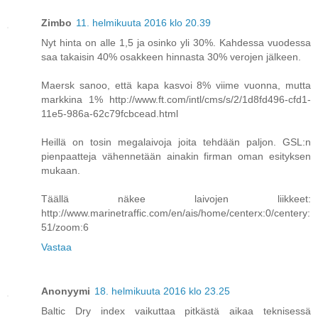
Zimbo
11. helmikuuta 2016 klo 20.39
Nyt hinta on alle 1,5 ja osinko yli 30%. Kahdessa vuodessa
saa takaisin 40% osakkeen hinnasta 30% verojen jälkeen.
Maersk sanoo, että kapa kasvoi 8% viime vuonna, mutta
markkina 1% http://www.ft.com/intl/cms/s/2/1d8fd496-cfd1-
11e5-986a-62c79fcbcead.html
Heillä on tosin megalaivoja joita tehdään paljon. GSL:n
pienpaatteja vähennetään ainakin firman oman esityksen
mukaan.
Täällä näkee laivojen liikkeet:
http://www.marinetraffic.com/en/ais/home/centerx:0/centery:
51/zoom:6
Vastaa
Anonyymi
18. helmikuuta 2016 klo 23.25
Baltic Dry index vaikuttaa pitkästä aikaa teknisessä